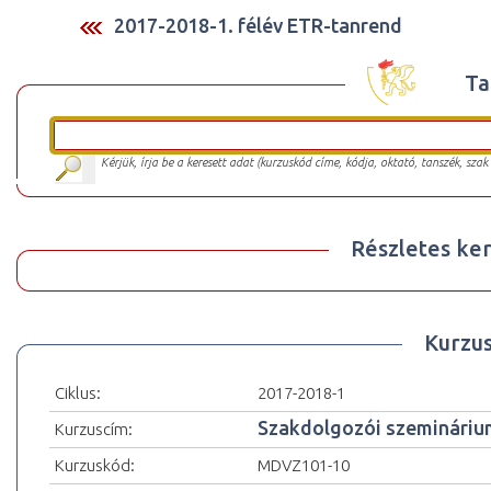
2017-2018-1. félév ETR-tanrend
Ta
Kérjük, írja be a keresett adat (kurzuskód címe, kódja, oktató, tanszék, szak
Részletes ker
Kurzu
Ciklus:
2017-2018-1
Szakdolgozói szemináriu
Kurzuscím:
Kurzuskód:
MDVZ101-10