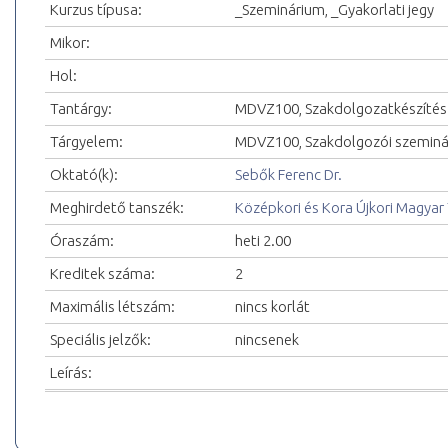
Kurzus típusa:
_Szeminárium, _Gyakorlati jegy
Mikor:
Hol:
Tantárgy:
MDVZ100, Szakdolgozatkészítés
Tárgyelem:
MDVZ100, Szakdolgozói szemin
Oktató(k):
Sebők Ferenc Dr.
Meghirdető tanszék:
Középkori és Kora Újkori Magyar
Óraszám:
heti 2.00
Kreditek száma:
2
Maximális létszám:
nincs korlát
Speciális jelzők:
nincsenek
Leírás: