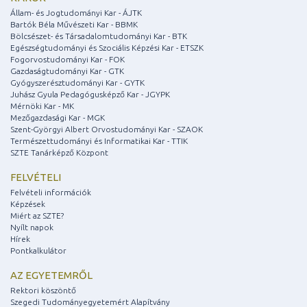
Állam- és Jogtudományi Kar - ÁJTK
Bartók Béla Művészeti Kar - BBMK
Bölcsészet- és Társadalomtudományi Kar - BTK
Egészségtudományi és Szociális Képzési Kar - ETSZK
Fogorvostudományi Kar - FOK
Gazdaságtudományi Kar - GTK
Gyógyszerésztudományi Kar - GYTK
Juhász Gyula Pedagógusképző Kar - JGYPK
Mérnöki Kar - MK
Mezőgazdasági Kar - MGK
Szent-Györgyi Albert Orvostudományi Kar - SZAOK
Természettudományi és Informatikai Kar - TTIK
SZTE Tanárképző Központ
FELVÉTELI
Felvételi információk
Képzések
Miért az SZTE?
Nyílt napok
Hírek
Pontkalkulátor
AZ EGYETEMRŐL
Rektori köszöntő
Szegedi Tudományegyetemért Alapítvány