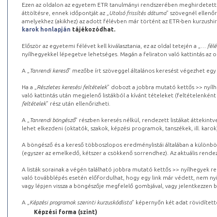
Ezen az oldalon az egyetem ETR tanulmányi rendszerében meghirdetett k
áttöltésre, ennek időpontját az „
Utolsó frissítés dátuma
” szövegnél ellenőr
amelyekhez (akikhez) az adott félévben már történt az ETR-ben kurzushi
karok honlapján
tájékozódhat.
Először az egyetemi félévet kell kiválasztania, ez az oldal tetején a „
… félé
nyílhegyekkel lépegetve lehetséges. Magán a feliraton való kattintás az old
A „
Tanrendi kereső
” mezőbe írt szöveggel általános keresést végezhet egy
Ha a „
Részletes keresési feltételek
” dobozt a jobbra mutató kettős >> nyílh
való kattintás után megjelenő listákból a kívánt tételeket (feltételenként
feltételek
” rész után ellenőrizheti.
A „
Tanrendi böngésző
” részben keresés nélkül, rendezett listákat áttekin
lehet elkezdeni (oktatók, szakok, képzési programok, tanszékek, ill. karok
A böngésző és a kereső többoszlopos eredménylistái általában a különböz
(egyszer az emelkedő, kétszer a csökkenő sorrendhez). Az aktuális rendez
A listák sorainak a végén található jobbra mutató kettős >> nyílhegyek r
való továbblépés esetén előfordulhat, hogy egy link már védett, nem nyi
vagy lépjen vissza a böngészője megfelelő gombjával, vagy jelentkezzen be
A „
Képzési programok szerinti kurzuskódlista
” képernyőn két adat rövidített
Képzési forma (szint)