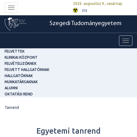
2026. augusztus 9., vasárnap
Toggle
EN
navigation
Szegedi Tudományegyetem
Toggl
navig
FELVETTEK
KLINIKAI KÖZPONT
FELVÉTELIZŐKNEK
FELVETT HALLGATÓKNAK
HALLGATÓKNAK
MUNKATÁRSAKNAK
ALUMNI
OKTATÁSI REND
Tanrend
Egyetemi tanrend