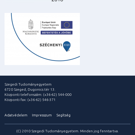
Szegedi Tudományegyetem
6720 Szeged, Dugonics tér 13.
Központi telefonszám: (+36-62) 544-000
Központi fax: (+36-62) 546-371
Adatvédelem
Impresszum
Segítség
(C) 2010 Szegedi Tudományegyetem. Minden jog fenntartva.