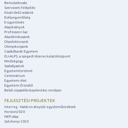
Bemutatkozás
Szervezeti felépítés
Közérdekű adatok
Esélyegyenlőség
E-ügyintézés
Alapítványok
Professzori kar
Akadémikusaink
Díszdoktoraink
Olimpikonjaink
Családbarát Egyetem
ELI-ALPS, a szegedi lézeres kutatóközpont
Minőségügy
Szabályzatok
Egyetemtörténet
Centenárium
Egyetemi élet
Egyetemi Értesítő
Belső visszaélés-bejelentési rendszer
FEJLESZTÉSI PROJEKTEK
Interreg - Határon átnyúló együttműködések
Horizon2020
NKFI alap
Széchenyi 2020