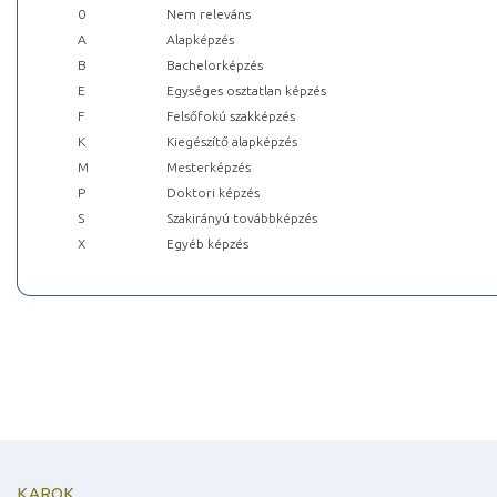
0
Nem releváns
A
Alapképzés
B
Bachelorképzés
E
Egységes osztatlan képzés
F
Felsőfokú szakképzés
K
Kiegészítő alapképzés
M
Mesterképzés
P
Doktori képzés
S
Szakirányú továbbképzés
X
Egyéb képzés
KAROK