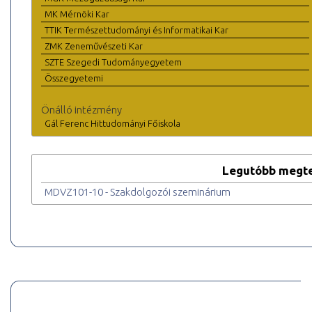
MK Mérnöki Kar
TTIK Természettudományi és Informatikai Kar
ZMK Zeneművészeti Kar
SZTE Szegedi Tudományegyetem
Összegyetemi
Önálló intézmény
Gál Ferenc Hittudományi Főiskola
Legutóbb megte
MDVZ101-10 - Szakdolgozói szeminárium