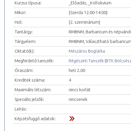
Kurzus típusa:
_Előadás, _Kollokvium
Mikor:
{Szerda 12:00-14:00}
Hol:
{2. szeminárium}
Tantárgy:
RMBNM, Barbaricum és népvándor
Tárgyelem:
RMBNM, Választható barbaricum 
Oktató(k):
Mészáros Boglárka
Meghirdető tanszék:
Régészeti Tanszék
(
BTK Bölcsés
Óraszám:
heti 2.00
Kreditek száma:
4
Maximális létszám:
nincs korlát
Speciális jelzők:
nincsenek
Leírás:
Képzésfüggő adatok: