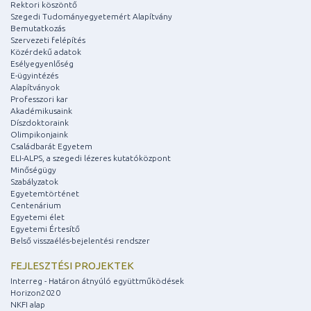
Rektori köszöntő
Szegedi Tudományegyetemért Alapítvány
Bemutatkozás
Szervezeti felépítés
Közérdekű adatok
Esélyegyenlőség
E-ügyintézés
Alapítványok
Professzori kar
Akadémikusaink
Díszdoktoraink
Olimpikonjaink
Családbarát Egyetem
ELI-ALPS, a szegedi lézeres kutatóközpont
Minőségügy
Szabályzatok
Egyetemtörténet
Centenárium
Egyetemi élet
Egyetemi Értesítő
Belső visszaélés-bejelentési rendszer
FEJLESZTÉSI PROJEKTEK
Interreg - Határon átnyúló együttműködések
Horizon2020
NKFI alap