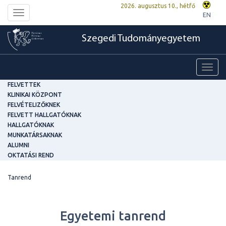
2026. augusztus 10., hétfő
Toggle
EN
navigation
Szegedi Tudományegyetem
Toggl
navig
FELVETTEK
KLINIKAI KÖZPONT
FELVÉTELIZŐKNEK
FELVETT HALLGATÓKNAK
HALLGATÓKNAK
MUNKATÁRSAKNAK
ALUMNI
OKTATÁSI REND
Tanrend
Egyetemi tanrend