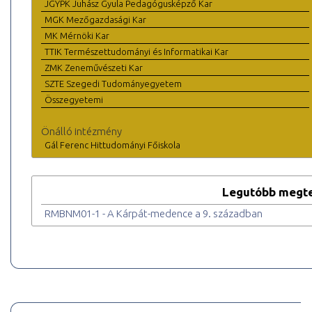
JGYPK Juhász Gyula Pedagógusképző Kar
MGK Mezőgazdasági Kar
MK Mérnöki Kar
TTIK Természettudományi és Informatikai Kar
ZMK Zeneművészeti Kar
SZTE Szegedi Tudományegyetem
Összegyetemi
Önálló intézmény
Gál Ferenc Hittudományi Főiskola
Legutóbb megte
RMBNM01-1 - A Kárpát-medence a 9. században