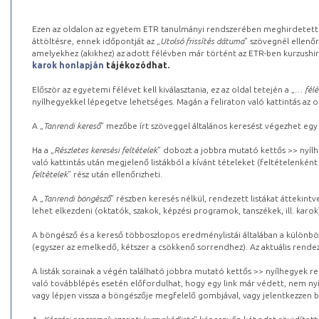
Ezen az oldalon az egyetem ETR tanulmányi rendszerében meghirdetett k
áttöltésre, ennek időpontját az „
Utolsó frissítés dátuma
” szövegnél ellenőr
amelyekhez (akikhez) az adott félévben már történt az ETR-ben kurzushi
karok honlapján
tájékozódhat.
Először az egyetemi félévet kell kiválasztania, ez az oldal tetején a „
… félé
nyílhegyekkel lépegetve lehetséges. Magán a feliraton való kattintás az old
A „
Tanrendi kereső
” mezőbe írt szöveggel általános keresést végezhet egy
Ha a „
Részletes keresési feltételek
” dobozt a jobbra mutató kettős >> nyílh
való kattintás után megjelenő listákból a kívánt tételeket (feltételenként
feltételek
” rész után ellenőrizheti.
A „
Tanrendi böngésző
” részben keresés nélkül, rendezett listákat áttekin
lehet elkezdeni (oktatók, szakok, képzési programok, tanszékek, ill. karok
A böngésző és a kereső többoszlopos eredménylistái általában a különböz
(egyszer az emelkedő, kétszer a csökkenő sorrendhez). Az aktuális rendez
A listák sorainak a végén található jobbra mutató kettős >> nyílhegyek r
való továbblépés esetén előfordulhat, hogy egy link már védett, nem nyi
vagy lépjen vissza a böngészője megfelelő gombjával, vagy jelentkezzen be