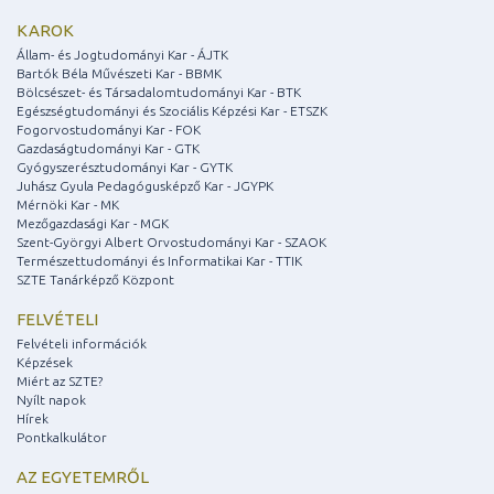
KAROK
Állam- és Jogtudományi Kar - ÁJTK
Bartók Béla Művészeti Kar - BBMK
Bölcsészet- és Társadalomtudományi Kar - BTK
Egészségtudományi és Szociális Képzési Kar - ETSZK
Fogorvostudományi Kar - FOK
Gazdaságtudományi Kar - GTK
Gyógyszerésztudományi Kar - GYTK
Juhász Gyula Pedagógusképző Kar - JGYPK
Mérnöki Kar - MK
Mezőgazdasági Kar - MGK
Szent-Györgyi Albert Orvostudományi Kar - SZAOK
Természettudományi és Informatikai Kar - TTIK
SZTE Tanárképző Központ
FELVÉTELI
Felvételi információk
Képzések
Miért az SZTE?
Nyílt napok
Hírek
Pontkalkulátor
AZ EGYETEMRŐL