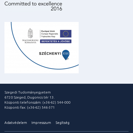
Szegedi Tudományegyetem
6720 Szeged, Dugonics tér 13.
Központi telefonszám: (+36-62) 544-000
Központi fax: (+36-62) 546-371
Adatvédelem
Impresszum
Segítség