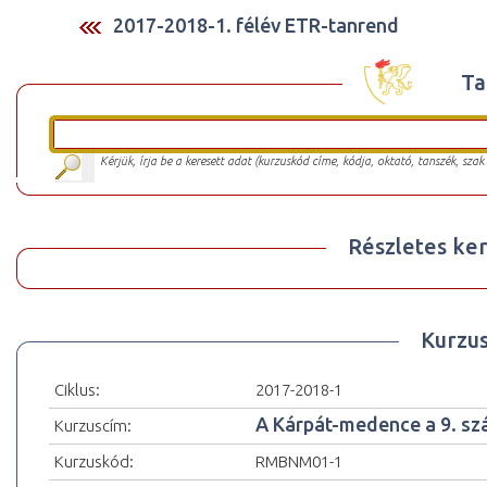
2017-2018-1. félév ETR-tanrend
Ta
Kérjük, írja be a keresett adat (kurzuskód címe, kódja, oktató, tanszék, szak
Részletes ker
Kurzu
Ciklus:
2017-2018-1
A Kárpát-medence a 9. s
Kurzuscím:
Kurzuskód:
RMBNM01-1