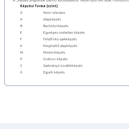
A „
Képzési programok szerinti kurzuskódlista
” képernyőn két adat rövidített
Képzési forma (szint)
0
Nem releváns
A
Alapképzés
B
Bachelorképzés
E
Egységes osztatlan képzés
F
Felsőfokú szakképzés
K
Kiegészítő alapképzés
M
Mesterképzés
P
Doktori képzés
S
Szakirányú továbbképzés
X
Egyéb képzés