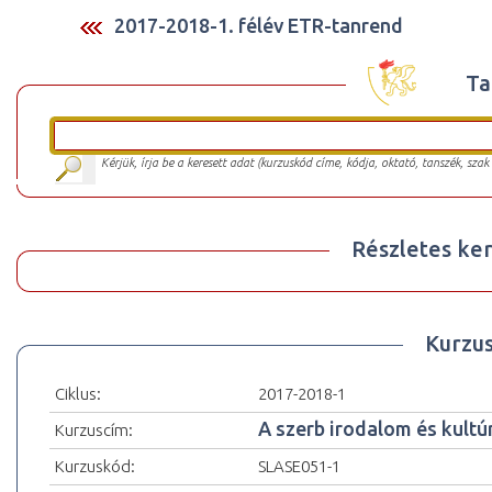
2017-2018-1. félév ETR-tanrend
Ta
Kérjük, írja be a keresett adat (kurzuskód címe, kódja, oktató, tanszék, szak
Részletes ker
Kurzu
Ciklus:
2017-2018-1
A szerb irodalom és kultúr
Kurzuscím:
Kurzuskód:
SLASE051-1