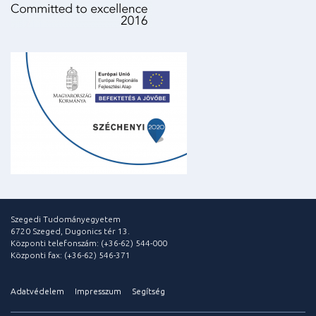
Szegedi Tudományegyetem
6720 Szeged, Dugonics tér 13.
Központi telefonszám: (+36-62) 544-000
Központi fax: (+36-62) 546-371
Adatvédelem
Impresszum
Segítség