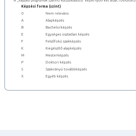
A „
Képzési programok szerinti kurzuskódlista
” képernyőn két adat rövidített
Képzési forma (szint)
0
Nem releváns
A
Alapképzés
B
Bachelorképzés
E
Egységes osztatlan képzés
F
Felsőfokú szakképzés
K
Kiegészítő alapképzés
M
Mesterképzés
P
Doktori képzés
S
Szakirányú továbbképzés
X
Egyéb képzés