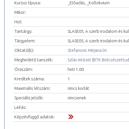
Kurzus típusa:
_Előadás, _Kollokvium
Mikor:
Hol:
Tantárgy:
SLASE05, A szerb irodalom és ku
Tárgyelem:
SLASE05, A szerb irodalom és kul
Oktató(k):
Stefanovic Mirjana Dr.
Meghirdető tanszék:
Szláv Intézet
(
BTK Bölcsészettu
Óraszám:
heti 1.00
Kreditek száma:
1
Maximális létszám:
nincs korlát
Speciális jelzők:
nincsenek
Leírás:
Képzésfüggő adatok: