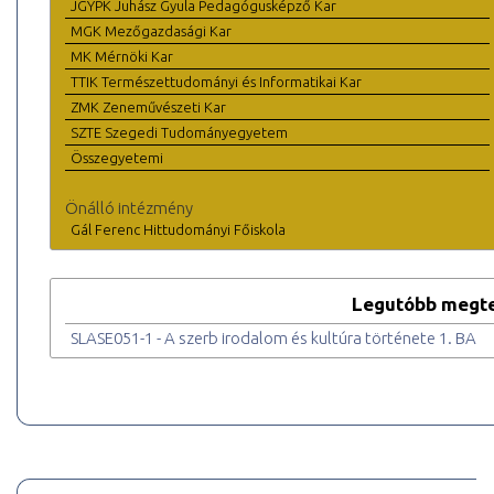
JGYPK Juhász Gyula Pedagógusképző Kar
MGK Mezőgazdasági Kar
MK Mérnöki Kar
TTIK Természettudományi és Informatikai Kar
ZMK Zeneművészeti Kar
SZTE Szegedi Tudományegyetem
Összegyetemi
Önálló intézmény
Gál Ferenc Hittudományi Főiskola
Legutóbb megte
SLASE051-1 - A szerb irodalom és kultúra története 1. BA