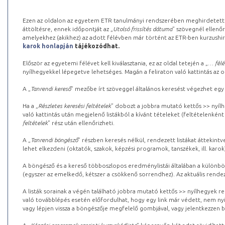
Ezen az oldalon az egyetem ETR tanulmányi rendszerében meghirdetett k
áttöltésre, ennek időpontját az „
Utolsó frissítés dátuma
” szövegnél ellenőr
amelyekhez (akikhez) az adott félévben már történt az ETR-ben kurzushi
karok honlapján
tájékozódhat.
Először az egyetemi félévet kell kiválasztania, ez az oldal tetején a „
… félé
nyílhegyekkel lépegetve lehetséges. Magán a feliraton való kattintás az old
A „
Tanrendi kereső
” mezőbe írt szöveggel általános keresést végezhet egy
Ha a „
Részletes keresési feltételek
” dobozt a jobbra mutató kettős >> nyílh
való kattintás után megjelenő listákból a kívánt tételeket (feltételenként
feltételek
” rész után ellenőrizheti.
A „
Tanrendi böngésző
” részben keresés nélkül, rendezett listákat áttekin
lehet elkezdeni (oktatók, szakok, képzési programok, tanszékek, ill. karok
A böngésző és a kereső többoszlopos eredménylistái általában a különböz
(egyszer az emelkedő, kétszer a csökkenő sorrendhez). Az aktuális rendez
A listák sorainak a végén található jobbra mutató kettős >> nyílhegyek r
való továbblépés esetén előfordulhat, hogy egy link már védett, nem nyi
vagy lépjen vissza a böngészője megfelelő gombjával, vagy jelentkezzen be