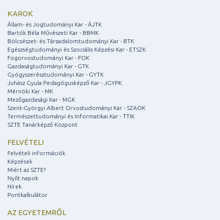
KAROK
Állam- és Jogtudományi Kar - ÁJTK
Bartók Béla Művészeti Kar - BBMK
Bölcsészet- és Társadalomtudományi Kar - BTK
Egészségtudományi és Szociális Képzési Kar - ETSZK
Fogorvostudományi Kar - FOK
Gazdaságtudományi Kar - GTK
Gyógyszerésztudományi Kar - GYTK
Juhász Gyula Pedagógusképző Kar - JGYPK
Mérnöki Kar - MK
Mezőgazdasági Kar - MGK
Szent-Györgyi Albert Orvostudományi Kar - SZAOK
Természettudományi és Informatikai Kar - TTIK
SZTE Tanárképző Központ
FELVÉTELI
Felvételi információk
Képzések
Miért az SZTE?
Nyílt napok
Hírek
Pontkalkulátor
AZ EGYETEMRŐL