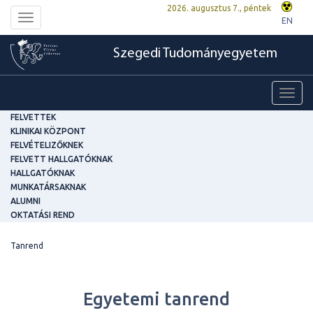
2026. augusztus 7., péntek
Toggle
EN
navigation
Szegedi Tudományegyetem
Toggl
navig
FELVETTEK
KLINIKAI KÖZPONT
FELVÉTELIZŐKNEK
FELVETT HALLGATÓKNAK
HALLGATÓKNAK
MUNKATÁRSAKNAK
ALUMNI
OKTATÁSI REND
Tanrend
Egyetemi tanrend