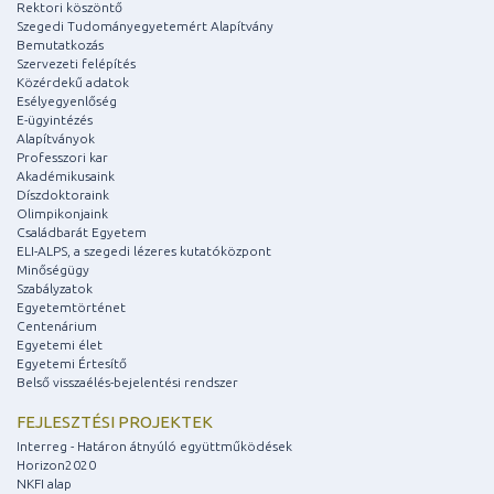
Rektori köszöntő
Szegedi Tudományegyetemért Alapítvány
Bemutatkozás
Szervezeti felépítés
Közérdekű adatok
Esélyegyenlőség
E-ügyintézés
Alapítványok
Professzori kar
Akadémikusaink
Díszdoktoraink
Olimpikonjaink
Családbarát Egyetem
ELI-ALPS, a szegedi lézeres kutatóközpont
Minőségügy
Szabályzatok
Egyetemtörténet
Centenárium
Egyetemi élet
Egyetemi Értesítő
Belső visszaélés-bejelentési rendszer
FEJLESZTÉSI PROJEKTEK
Interreg - Határon átnyúló együttműködések
Horizon2020
NKFI alap