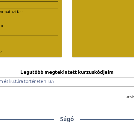
ormatikai Kar
em
la
Legutóbb megtekintett kurzuskódjaim
m és kultúra története 1. BA
Utols
Súgó