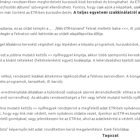
lmányi rendszerében meghirdetett kurzusok közt kereshet és böngészhet. Az ETR
ó frissítés dátuma
” szövegnél ellenőrizheti. Fontos, hogy csak azok a képzések, sza
ben már történt az ETR-ben kurzushirdetés.
A teljes egyetemi szakkínálatról 
sztania, ez az oldal tetején a „
… félév ETR-tanrend
” felirat melletti balra <<<, ill.
gán a feliraton való kattintás az oldalt alapállapotba állítja.
gel általános keresést végezhet egy lépésben a képzési programok, kurzuskódok, 
ozt a jobbra mutató kettős >> nyílheggyel kinyitja, akkor több szempontú keresé
l a kívánt tételeket (feltételenként egyet) kiválasztja. A lekérdezéshez kijelölt s
 nélkül, rendezett listákat áttekintve tájékozódhat a féléves tanrendben. A böng
ési programok, tanszékek, ill. karok).
eredménylistái általában a különböző oszlopok szerint átrendezhetők: ehhez a me
kenő sorrendhez). Az aktuális rendezettséget a fel- vagy lefelé mutató kettős nyí
obbra mutató kettős >> nyílhegyek rendszerint a megfelelő adat ETR-beli nyilváno
, hogy egy link már védett, nem nyilvános oldalra vezet, ilyenkor az ETR-es beje
lelő gombjával, vagy jelentkezzen be az ETR-be, ahol az adatlekérést a védett olda
lista
” képernyőn két adat rövidítetten kerül megjelenítésre. Ezek feloldása:
Tagozat