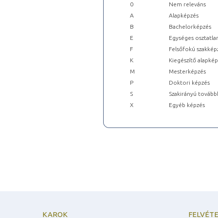
0
Nem releváns
A
Alapképzés
B
Bachelorképzés
E
Egységes osztatla
F
Felsőfokú szakkép
K
Kiegészítő alapké
M
Mesterképzés
P
Doktori képzés
S
Szakirányú tovább
X
Egyéb képzés
KAROK
FELVÉTE