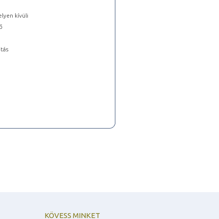
lyen kívüli
ő
tás
KÖVESS MINKET