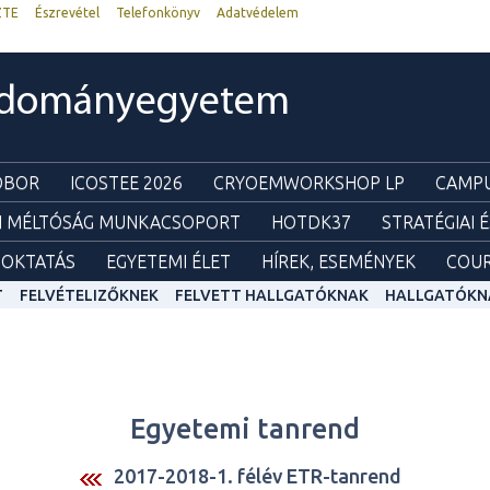
ZTE
Észrevétel
Telefonkönyv
Adatvédelem
udományegyetem
ZOBOR
ICOSTEE 2026
CRYOEMWORKSHOP LP
CAMPU
I MÉLTÓSÁG MUNKACSOPORT
HOTDK37
STRATÉGIAI 
OKTATÁS
EGYETEMI ÉLET
HÍREK, ESEMÉNYEK
COUR
T
FELVÉTELIZŐKNEK
FELVETT HALLGATÓKNAK
HALLGATÓKN
Egyetemi tanrend
2017-2018-1. félév ETR-tanrend