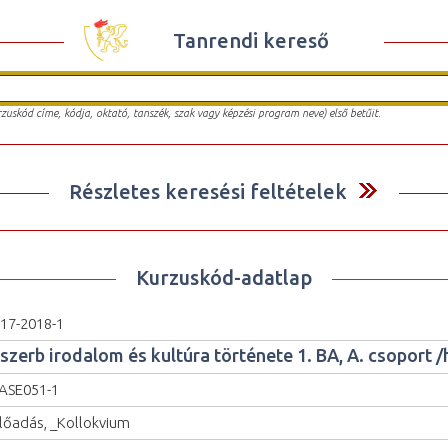
Tanrendi kereső
urzuskód címe, kódja, oktató, tanszék, szak vagy képzési program neve) első betűit.
Részletes keresési feltételek
Kurzuskód-adatlap
17-2018-1
 szerb irodalom és kultúra története 1. BA, A. csoport 
ASE051-1
lőadás, _Kollokvium