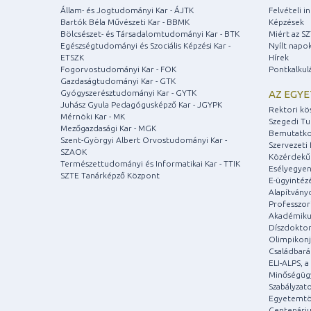
Állam- és Jogtudományi Kar - ÁJTK
Felvételi 
Bartók Béla Művészeti Kar - BBMK
Képzések
Bölcsészet- és Társadalomtudományi Kar - BTK
Miért az S
Egészségtudományi és Szociális Képzési Kar -
Nyílt napo
ETSZK
Hírek
Fogorvostudományi Kar - FOK
Pontkalkul
Gazdaságtudományi Kar - GTK
Gyógyszerésztudományi Kar - GYTK
AZ EGY
Juhász Gyula Pedagógusképző Kar - JGYPK
Rektori kö
Mérnöki Kar - MK
Szegedi T
Mezőgazdasági Kar - MGK
Bemutatko
Szent-Györgyi Albert Orvostudományi Kar -
Szervezeti 
SZAOK
Közérdekű
Természettudományi és Informatikai Kar - TTIK
Esélyegyen
SZTE Tanárképző Központ
E-ügyintéz
Alapítvány
Professzori
Akadémiku
Díszdoktor
Olimpikonj
Családbar
ELI-ALPS, 
Minőségüg
Szabályzat
Egyetemtö
Centenári