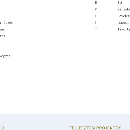
E
Esti
K
Képzőhe
L
Levelez
n képzés
N
Nappali
zés
T
Távokta
pzés
képzés
LI
FEJLESZTÉSI PROJEKTEK