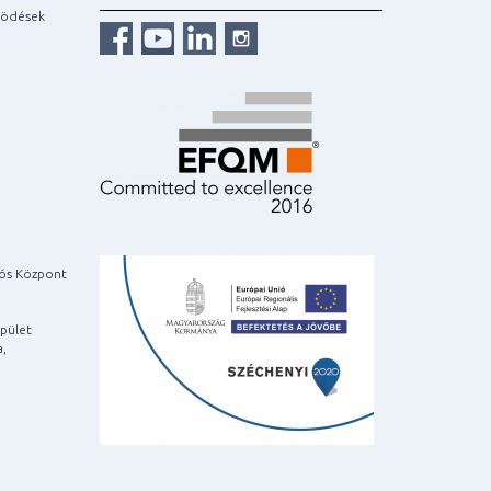
ködések
iós Központ
pület
a,