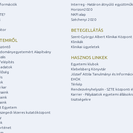
információk
Interreg - Határon átnyúló együttmű
Horizon2020
ZTE?
NKFI alap
k
Széchenyi 2020
átor
BETEGELLÁTÁS
Szent-Györgyi Albert Klinikai Központ
ETEMRŐL
Klinikák
szöntő
Klinikai ügyeletek
udományegyetemért Alapítvány
zás
HASZNOS LINKEK
felépítés
Egyetemi klubok
 adatok
Klebelsberg Könyvtár
lőség
József Attila Tanulmányi és Informác
és
EHÖK
ok
Térkép
 kar
Rendezvényhelyszín - SZTE központi é
saink
Karrier - Pályázatok egyetemi állásokr
aink
tisztségekre
aink
át Egyetem
a szegedi lézeres kutatóközpont
y
ok
rténet
um