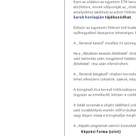
Ezen az oldalon az egyetem ETR tanu
áttöltésre, ennek időpontját az „
Utols
amelyekhez (akikhez) az adott félév
karok honlapján
tájékozódhat.
Először az egyetemi félévet kell kivála
nyílhegyekkel lépegetve lehetséges. Ma
A „
Tanrendi kereső
” mezőbe írt szöveg
Ha a „
Részletes keresési feltételek
” dob
való kattintás után megjelenő listákbó
feltételek
” rész után ellenőrizheti.
A „
Tanrendi böngésző
” részben keresés
lehet elkezdeni (oktatók, szakok, képz
A böngésző és a kereső többoszlopos 
(egyszer az emelkedő, kétszer a csök
A listák sorainak a végén található j
való továbblépés esetén előfordulhat
vagy lépjen vissza a böngészője megfe
A „
Képzési programok szerinti kurzuskód
Képzési forma (szint)