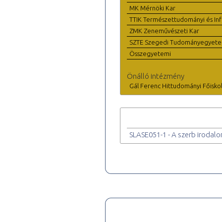
MK Mérnöki Kar
TTIK Természettudományi és Inf
ZMK Zeneművészeti Kar
SZTE Szegedi Tudományegyet
Összegyetemi
Önálló intézmény
Gál Ferenc Hittudományi Főisko
SLASE051-1 - A szerb irodalo