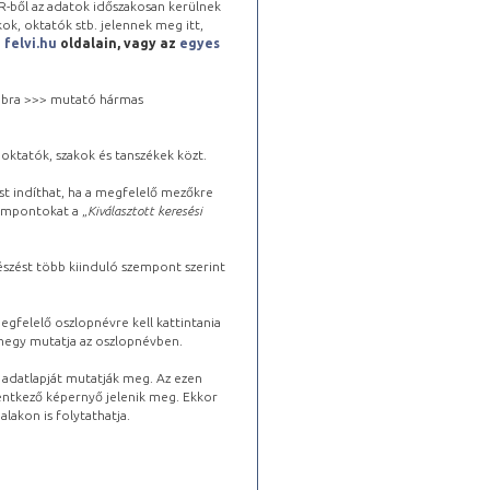
-ből az adatok időszakosan kerülnek
kok, oktatók stb. jelennek meg itt,
a
felvi.hu
oldalain, vagy az
egyes
 jobbra >>> mutató hármas
oktatók, szakok és tanszékek közt.
st indíthat, ha a megfelelő mezőkre
zempontokat a „
Kiválasztott keresési
észést több kiinduló szempont szerint
gfelelő oszlopnévre kell kattintania
lhegy mutatja az oszlopnévben.
s adatlapját mutatják meg. Az ezen
lentkező képernyő jelenik meg. Ekkor
lakon is folytathatja.