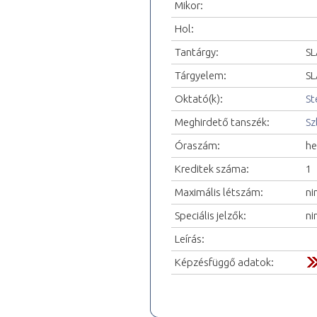
Mikor:
Hol:
Tantárgy:
SL
Tárgyelem:
SL
Oktató(k):
St
Meghirdető tanszék:
Sz
Óraszám:
he
Kreditek száma:
1
Maximális létszám:
ni
Speciális jelzők:
ni
Leírás:
Képzésfüggő adatok: