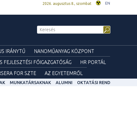
EN
2026. augusztus 8., szombat
S IRÁNYTŰ
NANOMŰANYAG KÖZPONT
ÉS FEJLESZTÉSI FŐIGAZGATÓSÁG
HR PORTÁL
SERA FOR SZTE
AZ EGYETEMRŐL
AK
MUNKATÁRSAKNAK
ALUMNI
OKTATÁSI REND