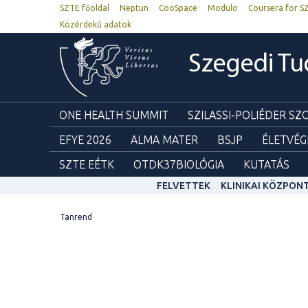
SZTE főoldal
Neptun
CooSpace
Modulo
Coursera for S
Közérdekű adatok
Szegedi T
ONE HEALTH SUMMIT
SZILASSI-POLIÉDER S
EFYE 2026
ALMA MATER
BSJP
ÉLETVÉG
SZTE EÉTK
OTDK37BIOLÓGIA
KUTATÁS
FELVETTEK
KLINIKAI KÖZPON
Tanrend