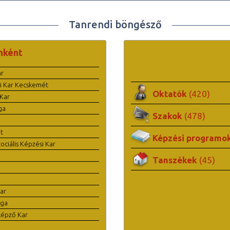
Tanrendi böngésző
nként
ar
i Kar Kecskemét
Oktatók
(420)
Kar
ga
Szakok
(478)
t
Képzési programo
ciális Képzési Kar
Tanszékek
(45)
ar
ága
képző Kar