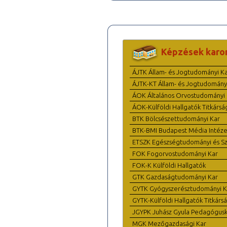
Képzések karo
ÁJTK Állam- és Jogtudományi K
ÁJTK-KT Állam- és Jogtudomány
ÁOK Általános Orvostudományi 
ÁOK-Külföldi Hallgatók Titkársá
BTK Bölcsészettudományi Kar
BTK-BMI Budapest Média Intéze
ETSZK Egészségtudományi és Szo
FOK Fogorvostudományi Kar
FOK-K Külföldi Hallgatók
GTK Gazdaságtudományi Kar
GYTK Gyógyszerésztudományi K
GYTK-Külföldi Hallgatók Titkárs
JGYPK Juhász Gyula Pedagógus
MGK Mezőgazdasági Kar