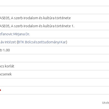
ASE05, A szerb irodalom és kultúra története
ASE05, A szerb irodalom és kultúra története 1.
efanovic Mirjana Dr.
láv Intézet
(
BTK Bölcsészettudományi Kar
)
ti 1.00
ncs korlát
ncsenek
Utols