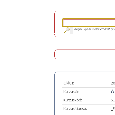
Kérjük, írja be a keresett adat (k
Ciklus:
20
A
Kurzuscím:
Kurzuskód:
SL
Kurzus típusa:
_E