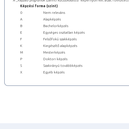
A „
Képzési programok szerinti kurzuskódlista
” képernyőn két adat rövidített
Képzési forma (szint)
0
Nem releváns
A
Alapképzés
B
Bachelorképzés
E
Egységes osztatlan képzés
F
Felsőfokú szakképzés
K
Kiegészítő alapképzés
M
Mesterképzés
P
Doktori képzés
S
Szakirányú továbbképzés
X
Egyéb képzés