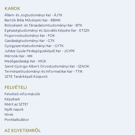
KAROK
Állam- és Jogtudományi Kar - ÁJTK
Bartók Béla Művészeti Kar - BBMK
Bölcsészet- és Társadalomtudományi Kar - BTK
Egészségtudományi és Szociális Képzési Kar - ETSZK
Fogorvostudományi Kar - FOK
Gazdaságtudományi Kar - GTK
Gyógyszerésztudományi Kar - GYTK
Juhász Gyula Pedagógusképző Kar - JGYPK
Mérnöki Kar - MK
Mezőgazdasági Kar - MGK
Szent-Györgyi Albert Orvostudományi Kar - SZAOK
Természettudományi és Informatikai Kar - TTIK
SZTE Tanárképző Központ
FELVÉTELI
Felvételi információk
Képzések
Miért az SZTE?
Nyílt napok
Hírek
Pontkalkulátor
AZ EGYETEMRŐL