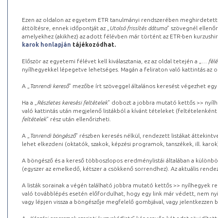
Ezen az oldalon az egyetem ETR tanulmányi rendszerében meghirdetett k
áttöltésre, ennek időpontját az „
Utolsó frissítés dátuma
” szövegnél ellenőr
amelyekhez (akikhez) az adott félévben már történt az ETR-ben kurzushi
karok honlapján
tájékozódhat.
Először az egyetemi félévet kell kiválasztania, ez az oldal tetején a „
… félé
nyílhegyekkel lépegetve lehetséges. Magán a feliraton való kattintás az old
A „
Tanrendi kereső
” mezőbe írt szöveggel általános keresést végezhet egy
Ha a „
Részletes keresési feltételek
” dobozt a jobbra mutató kettős >> nyílh
való kattintás után megjelenő listákból a kívánt tételeket (feltételenként
feltételek
” rész után ellenőrizheti.
A „
Tanrendi böngésző
” részben keresés nélkül, rendezett listákat áttekin
lehet elkezdeni (oktatók, szakok, képzési programok, tanszékek, ill. karok
A böngésző és a kereső többoszlopos eredménylistái általában a különböz
(egyszer az emelkedő, kétszer a csökkenő sorrendhez). Az aktuális rendez
A listák sorainak a végén található jobbra mutató kettős >> nyílhegyek r
való továbblépés esetén előfordulhat, hogy egy link már védett, nem nyi
vagy lépjen vissza a böngészője megfelelő gombjával, vagy jelentkezzen be