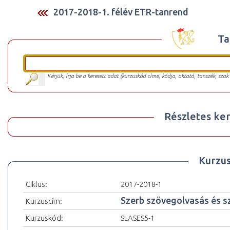
2017-2018-1. félév ETR-tanrend
Ta
Kérjük, írja be a keresett adat (kurzuskód címe, kódja, oktató, tanszék, szak
Részletes ker
Kurzu
Ciklus:
2017-2018-1
Szerb szövegolvasás és s
Kurzuscím:
Kurzuskód:
SLASES5-1