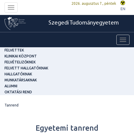
2026. augusztus 7., péntek
Toggle
EN
navigation
Szegedi Tudományegyetem
Toggl
navig
FELVETTEK
KLINIKAI KÖZPONT
FELVÉTELIZŐKNEK
FELVETT HALLGATÓKNAK
HALLGATÓKNAK
MUNKATÁRSAKNAK
ALUMNI
OKTATÁSI REND
Tanrend
Egyetemi tanrend