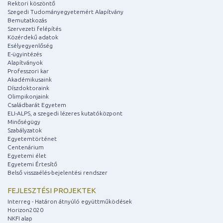
Rektori köszöntő
Szegedi Tudományegyetemért Alapítvány
Bemutatkozás
Szervezeti felépítés
Közérdekű adatok
Esélyegyenlőség
E-ügyintézés
Alapítványok
Professzori kar
Akadémikusaink
Díszdoktoraink
Olimpikonjaink
Családbarát Egyetem
ELI-ALPS, a szegedi lézeres kutatóközpont
Minőségügy
Szabályzatok
Egyetemtörténet
Centenárium
Egyetemi élet
Egyetemi Értesítő
Belső visszaélés-bejelentési rendszer
FEJLESZTÉSI PROJEKTEK
Interreg - Határon átnyúló együttműködések
Horizon2020
NKFI alap