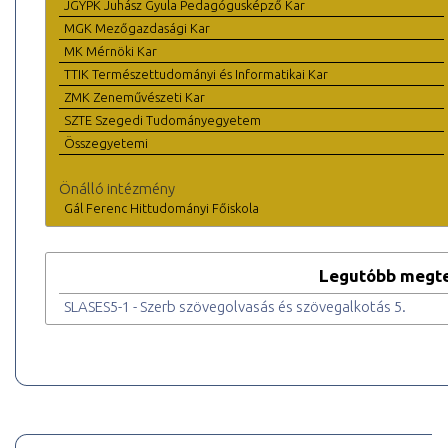
JGYPK Juhász Gyula Pedagógusképző Kar
MGK Mezőgazdasági Kar
MK Mérnöki Kar
TTIK Természettudományi és Informatikai Kar
ZMK Zeneművészeti Kar
SZTE Szegedi Tudományegyetem
Összegyetemi
Önálló intézmény
Gál Ferenc Hittudományi Főiskola
Legutóbb megte
SLASES5-1 - Szerb szövegolvasás és szövegalkotás 5.