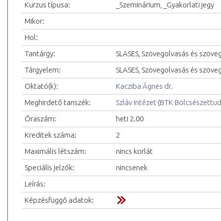
Kurzus típusa:
_Szeminárium, _Gyakorlati jegy
Mikor:
Hol:
Tantárgy:
SLASES, Szövegolvasás és szöve
Tárgyelem:
SLASES, Szövegolvasás és szöveg
Oktató(k):
Kacziba Ágnes dr.
Meghirdető tanszék:
Szláv Intézet
(
BTK Bölcsészettu
Óraszám:
heti 2.00
Kreditek száma:
2
Maximális létszám:
nincs korlát
Speciális jelzők:
nincsenek
Leírás:
Képzésfüggő adatok: