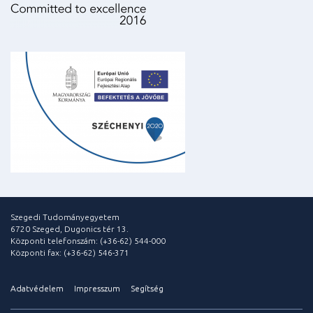
Szegedi Tudományegyetem
6720 Szeged, Dugonics tér 13.
Központi telefonszám: (+36-62) 544-000
Központi fax: (+36-62) 546-371
Adatvédelem
Impresszum
Segítség