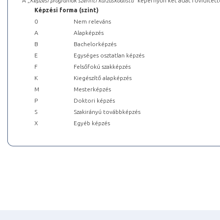
A „
Képzési programok szerinti kurzuskódlista
” képernyőn két adat rövidített
Képzési forma (szint)
0
Nem releváns
A
Alapképzés
B
Bachelorképzés
E
Egységes osztatlan képzés
F
Felsőfokú szakképzés
K
Kiegészítő alapképzés
M
Mesterképzés
P
Doktori képzés
S
Szakirányú továbbképzés
X
Egyéb képzés