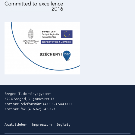
Szegedi Tudományegyetem
6720 Szeged, Dugonics tér 13.
Központi telefonszám: (+36-62) 544-000
Központi fax: (+36-62) 546-371
Adatvédelem
Impresszum
Segítség