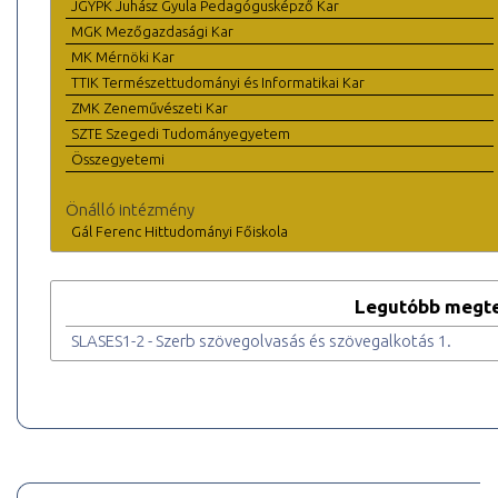
JGYPK Juhász Gyula Pedagógusképző Kar
MGK Mezőgazdasági Kar
MK Mérnöki Kar
TTIK Természettudományi és Informatikai Kar
ZMK Zeneművészeti Kar
SZTE Szegedi Tudományegyetem
Összegyetemi
Önálló intézmény
Gál Ferenc Hittudományi Főiskola
Legutóbb megte
SLASES1-2 - Szerb szövegolvasás és szövegalkotás 1.