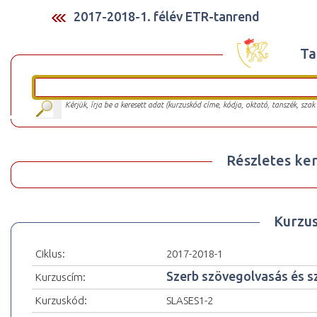
2017-2018-1. félév ETR-tanrend
Ta
Kérjük, írja be a keresett adat (kurzuskód címe, kódja, oktató, tanszék, szak
Részletes ker
Kurzu
Ciklus:
2017-2018-1
Szerb szövegolvasás és sz
Kurzuscím:
Kurzuskód:
SLASES1-2