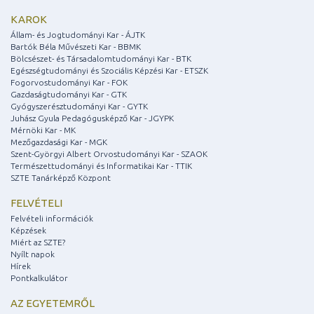
KAROK
Állam- és Jogtudományi Kar - ÁJTK
Bartók Béla Művészeti Kar - BBMK
Bölcsészet- és Társadalomtudományi Kar - BTK
Egészségtudományi és Szociális Képzési Kar - ETSZK
Fogorvostudományi Kar - FOK
Gazdaságtudományi Kar - GTK
Gyógyszerésztudományi Kar - GYTK
Juhász Gyula Pedagógusképző Kar - JGYPK
Mérnöki Kar - MK
Mezőgazdasági Kar - MGK
Szent-Györgyi Albert Orvostudományi Kar - SZAOK
Természettudományi és Informatikai Kar - TTIK
SZTE Tanárképző Központ
FELVÉTELI
Felvételi információk
Képzések
Miért az SZTE?
Nyílt napok
Hírek
Pontkalkulátor
AZ EGYETEMRŐL