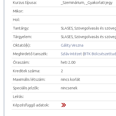
Kurzus típusa:
_Szeminárium, _Gyakorlati jegy
Mikor:
Hol:
Tantárgy:
SLASES, Szövegolvasás és szöve
Tárgyelem:
SLASES, Szövegolvasás és szöveg
Oktató(k):
Gálity Veszna
Meghirdető tanszék:
Szláv Intézet
(
BTK Bölcsészettu
Óraszám:
heti 2.00
Kreditek száma:
2
Maximális létszám:
nincs korlát
Speciális jelzők:
nincsenek
Leírás:
Képzésfüggő adatok: