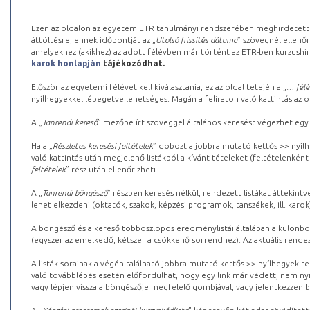
Ezen az oldalon az egyetem ETR tanulmányi rendszerében meghirdetett k
áttöltésre, ennek időpontját az „
Utolsó frissítés dátuma
” szövegnél ellenőr
amelyekhez (akikhez) az adott félévben már történt az ETR-ben kurzushi
karok honlapján
tájékozódhat.
Először az egyetemi félévet kell kiválasztania, ez az oldal tetején a „
… félé
nyílhegyekkel lépegetve lehetséges. Magán a feliraton való kattintás az old
A „
Tanrendi kereső
” mezőbe írt szöveggel általános keresést végezhet egy
Ha a „
Részletes keresési feltételek
” dobozt a jobbra mutató kettős >> nyílh
való kattintás után megjelenő listákból a kívánt tételeket (feltételenként
feltételek
” rész után ellenőrizheti.
A „
Tanrendi böngésző
” részben keresés nélkül, rendezett listákat áttekin
lehet elkezdeni (oktatók, szakok, képzési programok, tanszékek, ill. karok
A böngésző és a kereső többoszlopos eredménylistái általában a különböz
(egyszer az emelkedő, kétszer a csökkenő sorrendhez). Az aktuális rendez
A listák sorainak a végén található jobbra mutató kettős >> nyílhegyek r
való továbblépés esetén előfordulhat, hogy egy link már védett, nem nyi
vagy lépjen vissza a böngészője megfelelő gombjával, vagy jelentkezzen be