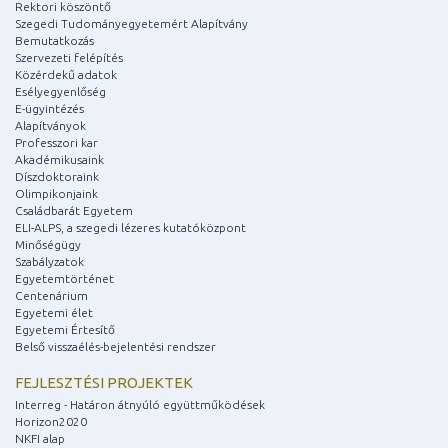
Rektori köszöntő
Szegedi Tudományegyetemért Alapítvány
Bemutatkozás
Szervezeti felépítés
Közérdekű adatok
Esélyegyenlőség
E-ügyintézés
Alapítványok
Professzori kar
Akadémikusaink
Díszdoktoraink
Olimpikonjaink
Családbarát Egyetem
ELI-ALPS, a szegedi lézeres kutatóközpont
Minőségügy
Szabályzatok
Egyetemtörténet
Centenárium
Egyetemi élet
Egyetemi Értesítő
Belső visszaélés-bejelentési rendszer
FEJLESZTÉSI PROJEKTEK
Interreg - Határon átnyúló együttműködések
Horizon2020
NKFI alap