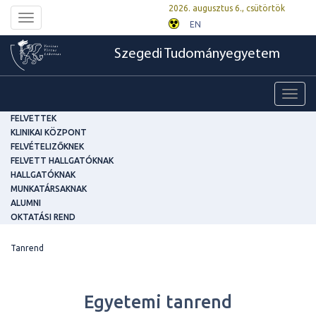
2026. augusztus 6., csütörtök
Toggle
EN
navigation
Szegedi Tudományegyetem
Toggl
navig
FELVETTEK
KLINIKAI KÖZPONT
FELVÉTELIZŐKNEK
FELVETT HALLGATÓKNAK
HALLGATÓKNAK
MUNKATÁRSAKNAK
ALUMNI
OKTATÁSI REND
Tanrend
Egyetemi tanrend