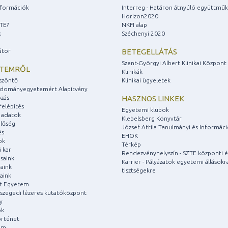
információk
Interreg - Határon átnyúló együttmű
Horizon2020
ZTE?
NKFI alap
k
Széchenyi 2020
átor
BETEGELLÁTÁS
Szent-Györgyi Albert Klinikai Központ
ETEMRŐL
Klinikák
szöntő
Klinikai ügyeletek
udományegyetemért Alapítvány
zás
HASZNOS LINKEK
felépítés
Egyetemi klubok
 adatok
Klebelsberg Könyvtár
lőség
József Attila Tanulmányi és Informác
és
EHÖK
ok
Térkép
 kar
Rendezvényhelyszín - SZTE központi é
saink
Karrier - Pályázatok egyetemi állásokr
aink
tisztségekre
aink
át Egyetem
a szegedi lézeres kutatóközpont
y
ok
rténet
um