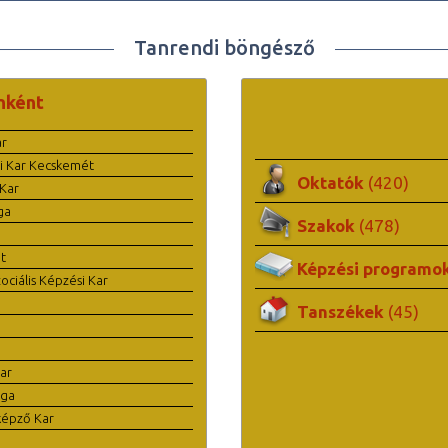
Tanrendi böngésző
nként
ar
i Kar Kecskemét
Oktatók
(420)
Kar
ga
Szakok
(478)
t
Képzési programo
ciális Képzési Kar
Tanszékek
(45)
ar
ága
képző Kar