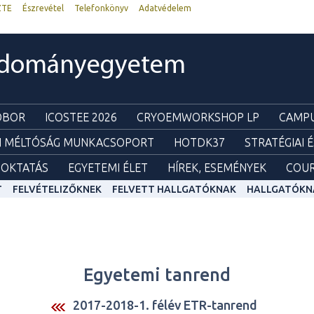
ZTE
Észrevétel
Telefonkönyv
Adatvédelem
udományegyetem
ZOBOR
ICOSTEE 2026
CRYOEMWORKSHOP LP
CAMPU
I MÉLTÓSÁG MUNKACSOPORT
HOTDK37
STRATÉGIAI 
OKTATÁS
EGYETEMI ÉLET
HÍREK, ESEMÉNYEK
COUR
T
FELVÉTELIZŐKNEK
FELVETT HALLGATÓKNAK
HALLGATÓKN
Egyetemi tanrend
2017-2018-1. félév ETR-tanrend