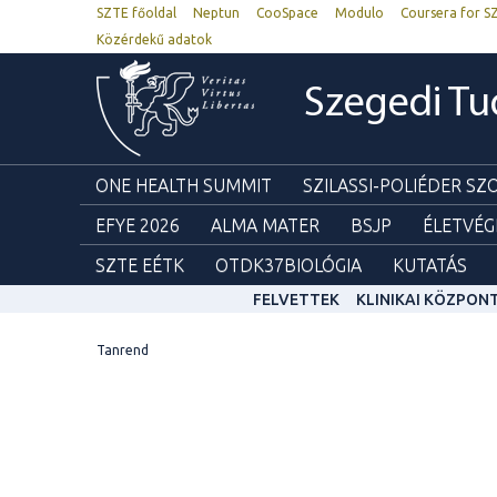
SZTE főoldal
Neptun
CooSpace
Modulo
Coursera for S
Közérdekű adatok
Szegedi T
ONE HEALTH SUMMIT
SZILASSI-POLIÉDER S
EFYE 2026
ALMA MATER
BSJP
ÉLETVÉG
SZTE EÉTK
OTDK37BIOLÓGIA
KUTATÁS
FELVETTEK
KLINIKAI KÖZPON
Tanrend