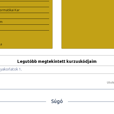
ormatikai Kar
em
la
Legutóbb megtekintett kurzuskódjaim
gyakorlatok 1.
Utols
Súgó