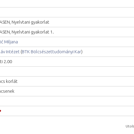
ASEN, Nyelvtani gyakorlat
ASEN, Nyelvtani gyakorlat 1.
ičić Miljana
láv Intézet
(
BTK Bölcsészettudományi Kar
)
ti 2.00
ncs korlát
ncsenek
Utols