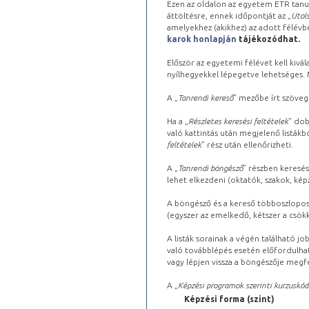
Ezen az oldalon az egyetem ETR tanu
áttöltésre, ennek időpontját az „
Utols
amelyekhez (akikhez) az adott félév
karok honlapján
tájékozódhat.
Először az egyetemi félévet kell kivála
nyílhegyekkel lépegetve lehetséges. Ma
A „
Tanrendi kereső
” mezőbe írt szöveg
Ha a „
Részletes keresési feltételek
” dob
való kattintás után megjelenő listákbó
feltételek
” rész után ellenőrizheti.
A „
Tanrendi böngésző
” részben keresés
lehet elkezdeni (oktatók, szakok, képz
A böngésző és a kereső többoszlopos 
(egyszer az emelkedő, kétszer a csök
A listák sorainak a végén található j
való továbblépés esetén előfordulhat
vagy lépjen vissza a böngészője megfe
A „
Képzési programok szerinti kurzuskód
Képzési forma (szint)