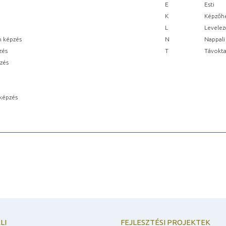
E
Esti
K
Képzőhe
L
Levelez
n képzés
N
Nappali
zés
T
Távokta
pzés
képzés
LI
FEJLESZTÉSI PROJEKTEK