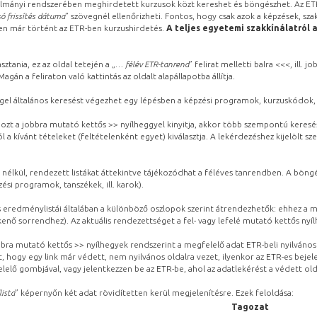
lmányi rendszerében meghirdetett kurzusok közt kereshet és böngészhet. Az ETR
ó frissítés dátuma
” szövegnél ellenőrizheti. Fontos, hogy csak azok a képzések, sza
ben már történt az ETR-ben kurzushirdetés.
A teljes egyetemi szakkínálatról 
sztania, ez az oldal tetején a „
… félév ETR-tanrend
” felirat melletti balra <<<, ill.
gán a feliraton való kattintás az oldalt alapállapotba állítja.
gel általános keresést végezhet egy lépésben a képzési programok, kurzuskódok, 
ozt a jobbra mutató kettős >> nyílheggyel kinyitja, akkor több szempontú keresé
l a kívánt tételeket (feltételenként egyet) kiválasztja. A lekérdezéshez kijelölt s
 nélkül, rendezett listákat áttekintve tájékozódhat a féléves tanrendben. A böng
ési programok, tanszékek, ill. karok).
eredménylistái általában a különböző oszlopok szerint átrendezhetők: ehhez a me
kenő sorrendhez). Az aktuális rendezettséget a fel- vagy lefelé mutató kettős nyí
obbra mutató kettős >> nyílhegyek rendszerint a megfelelő adat ETR-beli nyilváno
, hogy egy link már védett, nem nyilvános oldalra vezet, ilyenkor az ETR-es beje
lelő gombjával, vagy jelentkezzen be az ETR-be, ahol az adatlekérést a védett olda
lista
” képernyőn két adat rövidítetten kerül megjelenítésre. Ezek feloldása:
Tagozat