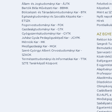
Állam- és Jogtudományi Kar - ÁJTK
Felvételi 
Bartók Béla Művészeti Kar - BBMK
Képzések
Bölcsészet- és Társadalomtudományi Kar - BTK
Miért az S
Egészségtudományi és Szociális Képzési Kar -
Nyílt napo
ETSZK
Hírek
Fogorvostudományi Kar - FOK
Pontkalkul
Gazdaságtudományi Kar - GTK
Gyógyszerésztudományi Kar - GYTK
AZ EGY
Juhász Gyula Pedagógusképző Kar - JGYPK
Rektori kö
Mérnöki Kar - MK
Szegedi T
Mezőgazdasági Kar - MGK
Bemutatko
Szent-Györgyi Albert Orvostudományi Kar -
Szervezeti 
SZAOK
Közérdekű
Természettudományi és Informatikai Kar - TTIK
Esélyegyen
SZTE Tanárképző Központ
E-ügyintéz
Alapítvány
Professzori
Akadémiku
Díszdoktor
Olimpikonj
Családbar
ELI-ALPS, 
Minőségüg
Szabályzat
Egyetemtö
Centenári