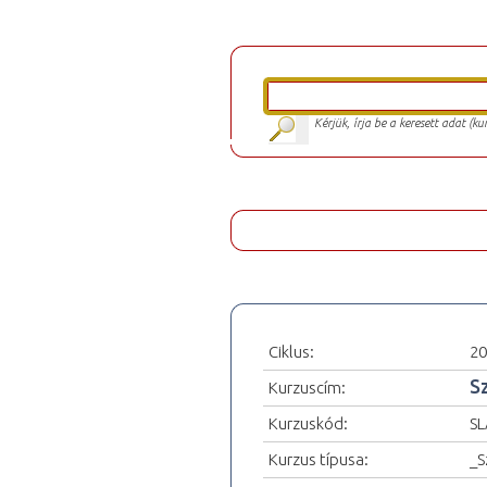
Kérjük, írja be a keresett adat (k
Ciklus:
20
S
Kurzuscím:
Kurzuskód:
SL
Kurzus típusa:
_S