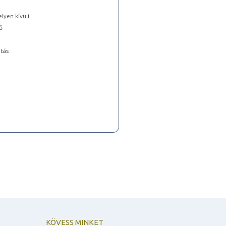
lyen kívüli
ő
tás
KÖVESS MINKET