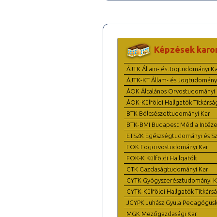
Képzések karo
ÁJTK Állam- és Jogtudományi K
ÁJTK-KT Állam- és Jogtudomány
ÁOK Általános Orvostudományi 
ÁOK-Külföldi Hallgatók Titkársá
BTK Bölcsészettudományi Kar
BTK-BMI Budapest Média Intéze
ETSZK Egészségtudományi és Szo
FOK Fogorvostudományi Kar
FOK-K Külföldi Hallgatók
GTK Gazdaságtudományi Kar
GYTK Gyógyszerésztudományi K
GYTK-Külföldi Hallgatók Titkárs
JGYPK Juhász Gyula Pedagógus
MGK Mezőgazdasági Kar