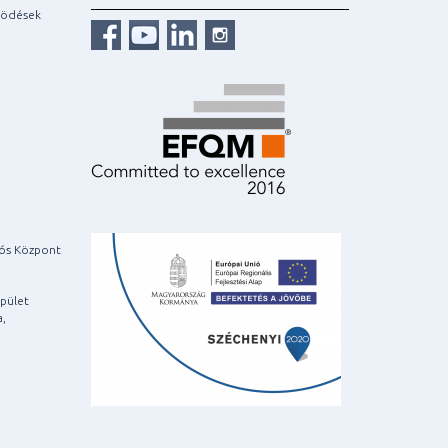
ködések
iós Központ
pület
a,