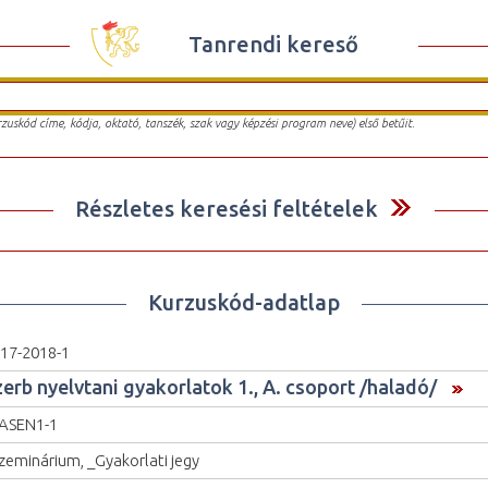
Tanrendi kereső
urzuskód címe, kódja, oktató, tanszék, szak vagy képzési program neve) első betűit.
Részletes keresési feltételek
Kurzuskód-adatlap
17-2018-1
zerb nyelvtani gyakorlatok 1., A. csoport /haladó/
ASEN1-1
zeminárium, _Gyakorlati jegy