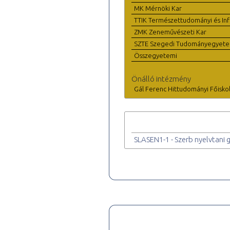
MK Mérnöki Kar
TTIK Természettudományi és Inf
ZMK Zeneművészeti Kar
SZTE Szegedi Tudományegyet
Összegyetemi
Önálló intézmény
Gál Ferenc Hittudományi Főisko
SLASEN1-1 - Szerb nyelvtani 