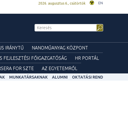
EN
2026. augusztus 6., csütörtök
S IRÁNYTŰ
NANOMŰANYAG KÖZPONT
ÉS FEJLESZTÉSI FŐIGAZGATÓSÁG
HR PORTÁL
SERA FOR SZTE
AZ EGYETEMRŐL
AK
MUNKATÁRSAKNAK
ALUMNI
OKTATÁSI REND