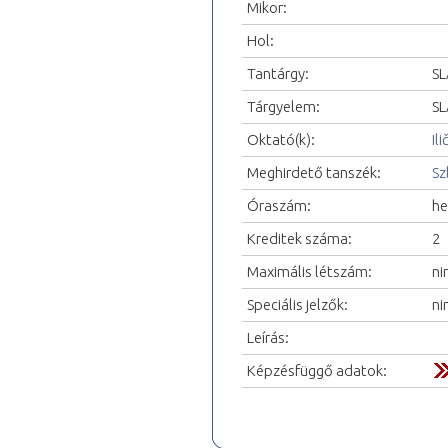
Mikor:
Hol:
Tantárgy:
SL
Tárgyelem:
SL
Oktató(k):
Il
Meghirdető tanszék:
Sz
Óraszám:
he
Kreditek száma:
2
Maximális létszám:
ni
Speciális jelzők:
ni
Leírás:
Képzésfüggő adatok: