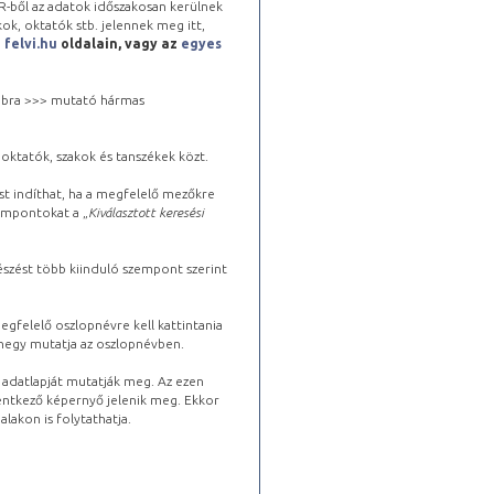
-ből az adatok időszakosan kerülnek
kok, oktatók stb. jelennek meg itt,
a
felvi.hu
oldalain, vagy az
egyes
 jobbra >>> mutató hármas
oktatók, szakok és tanszékek közt.
st indíthat, ha a megfelelő mezőkre
zempontokat a „
Kiválasztott keresési
észést több kiinduló szempont szerint
gfelelő oszlopnévre kell kattintania
lhegy mutatja az oszlopnévben.
s adatlapját mutatják meg. Az ezen
lentkező képernyő jelenik meg. Ekkor
lakon is folytathatja.