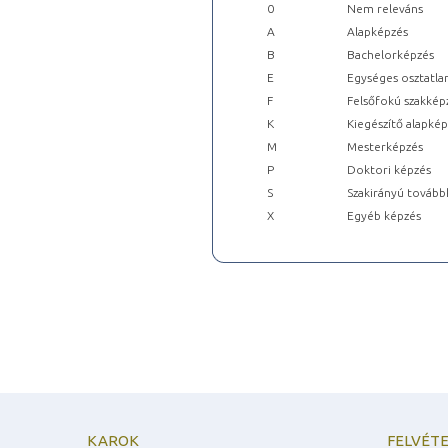
0
Nem releváns
A
Alapképzés
B
Bachelorképzés
E
Egységes osztatla
F
Felsőfokú szakkép
K
Kiegészítő alapké
M
Mesterképzés
P
Doktori képzés
S
Szakirányú tovább
X
Egyéb képzés
KAROK
FELVÉTE