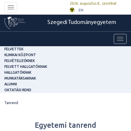
2026. augusztus 8., szombat
Toggle
EN
navigation
Szegedi Tudományegyetem
Toggl
navig
FELVETTEK
KLINIKAI KÖZPONT
FELVÉTELIZŐKNEK
FELVETT HALLGATÓKNAK
HALLGATÓKNAK
MUNKATÁRSAKNAK
ALUMNI
OKTATÁSI REND
Tanrend
Egyetemi tanrend