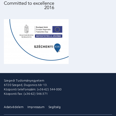
Szegedi Tudományegyetem
6720 Szeged, Dugonics tér 13.
Központi telefonszám: (+36-62) 544-000
Központi fax: (+36-62) 546-371
Adatvédelem
Impresszum
Segítség