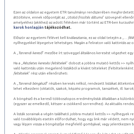
Ezen az oldalon az egyetem ETR tanulmányi rendszerében meghirdetett k
áttöltésre, ennek időpontját az „
Utolsó frissítés dátuma
” szövegnél ellenőr
amelyekhez (akikhez) az adott félévben már történt az ETR-ben kurzushi
karok honlapján
tájékozódhat.
Először az egyetemi félévet kell kiválasztania, ez az oldal tetején a „
… félé
nyílhegyekkel lépegetve lehetséges. Magán a feliraton való kattintás az old
A „
Tanrendi kereső
” mezőbe írt szöveggel általános keresést végezhet egy
Ha a „
Részletes keresési feltételek
” dobozt a jobbra mutató kettős >> nyílh
való kattintás után megjelenő listákból a kívánt tételeket (feltételenként
feltételek
” rész után ellenőrizheti.
A „
Tanrendi böngésző
” részben keresés nélkül, rendezett listákat áttekin
lehet elkezdeni (oktatók, szakok, képzési programok, tanszékek, ill. karok
A böngésző és a kereső többoszlopos eredménylistái általában a különböz
(egyszer az emelkedő, kétszer a csökkenő sorrendhez). Az aktuális rendez
A listák sorainak a végén található jobbra mutató kettős >> nyílhegyek r
való továbblépés esetén előfordulhat, hogy egy link már védett, nem nyi
vagy lépjen vissza a böngészője megfelelő gombjával, vagy jelentkezzen be