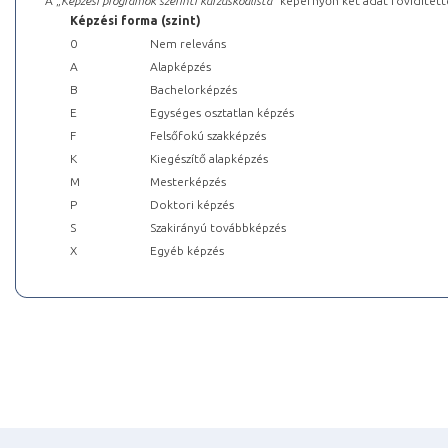
A „
Képzési programok szerinti kurzuskódlista
” képernyőn két adat rövidített
Képzési forma (szint)
0
Nem releváns
A
Alapképzés
B
Bachelorképzés
E
Egységes osztatlan képzés
F
Felsőfokú szakképzés
K
Kiegészítő alapképzés
M
Mesterképzés
P
Doktori képzés
S
Szakirányú továbbképzés
X
Egyéb képzés