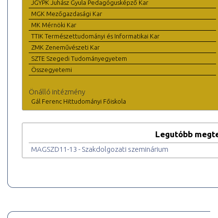
JGYPK Juhász Gyula Pedagógusképző Kar
MGK Mezőgazdasági Kar
MK Mérnöki Kar
TTIK Természettudományi és Informatikai Kar
ZMK Zeneművészeti Kar
SZTE Szegedi Tudományegyetem
Összegyetemi
Önálló intézmény
Gál Ferenc Hittudományi Főiskola
Legutóbb megte
MAGSZD11-13 - Szakdolgozati szeminárium