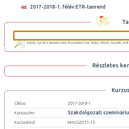
2017-2018-1. félév ETR-tanrend
Ta
Kérjük, írja be a keresett adat (kurzuskód címe, kódja, oktató, tanszék, szak
Részletes ker
Kurzu
Ciklus:
2017-2018-1
Szakdolgozati szeminári
Kurzuscím:
Kurzuskód:
MAGSZD11-13