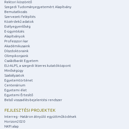
Rektori köszöntő
Szegedi Tudományegyetemért Alapítvány
Bemutatkozás
Szervezeti felépítés
Közérdekű adatok
Esélyegyenlőség
E-ügyintézés
Alapítványok
Professzori kar
Akadémikusaink
Díszdoktoraink
Olimpikonjaink
Családbarát Egyetem
ELI-ALPS, a szegedi lézeres kutatóközpont
Minőségügy
Szabályzatok
Egyetemtörténet
Centenárium
Egyetemi élet
Egyetemi Értesítő
Belső visszaélés-bejelentési rendszer
FEJLESZTÉSI PROJEKTEK
Interreg - Határon átnyúló együttműködések
Horizon2020
NKFI alap