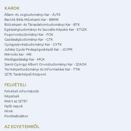
KAROK
Állam- és Jogtudományi Kar - ÁJTK
Bartók Béla Művészeti Kar - BBMK
Bölcsészet- és Társadalomtudományi Kar - BTK
Egészségtudományi és Szociális Képzési Kar - ETSZK
Fogorvostudományi Kar - FOK
Gazdaságtudományi Kar - GTK
Gyógyszerésztudományi Kar - GYTK
Juhász Gyula Pedagógusképző Kar - JGYPK
Mérnöki Kar - MK
Mezőgazdasági Kar - MGK
Szent-Györgyi Albert Orvostudományi Kar - SZAOK
Természettudományi és Informatikai Kar - TTIK
SZTE Tanárképző Központ
FELVÉTELI
Felvételi információk
Képzések
Miért az SZTE?
Nyílt napok
Hírek
Pontkalkulátor
AZ EGYETEMRŐL