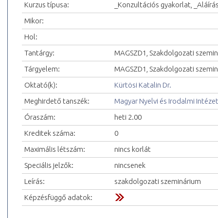
Kurzus típusa:
_Konzultációs gyakorlat, _Aláírá
Mikor:
Hol:
Tantárgy:
MAGSZD1, Szakdolgozati szemin
Tárgyelem:
MAGSZD1, Szakdolgozati szemin
Oktató(k):
Kürtösi Katalin Dr.
Meghirdető tanszék:
Magyar Nyelvi és Irodalmi Intéze
Óraszám:
heti 2.00
Kreditek száma:
0
Maximális létszám:
nincs korlát
Speciális jelzők:
nincsenek
Leírás:
szakdolgozati szeminárium
Képzésfüggő adatok: