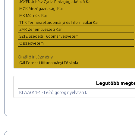
JGYPK Juhász Gyula Pedagógusképző Kar
MGK Mezőgazdasági Kar
MK Mérnöki Kar
TTIK Természettudományi és Informatikai Kar
ZMK Zeneművészeti Kar
SZTE Szegedi Tudományegyetem
Összegyetemi
Önálló intézmény
Gál Ferenc Hittudományi Főiskola
Legutóbb megte
KLAA011-1 - Leíró görög nyelvtan I.