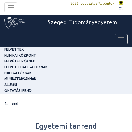
2026. augusztus 7., péntek
Toggle
EN
navigation
Szegedi Tudományegyetem
Toggl
navig
FELVETTEK
KLINIKAI KÖZPONT
FELVÉTELIZŐKNEK
FELVETT HALLGATÓKNAK
HALLGATÓKNAK
MUNKATÁRSAKNAK
ALUMNI
OKTATÁSI REND
Tanrend
Egyetemi tanrend