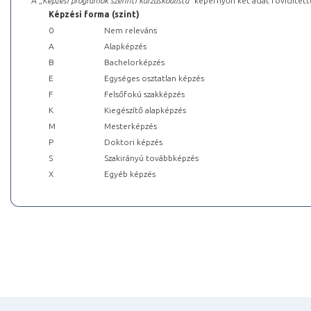
A „
Képzési programok szerinti kurzuskódlista
” képernyőn két adat rövidített
Képzési forma (szint)
0
Nem releváns
A
Alapképzés
B
Bachelorképzés
E
Egységes osztatlan képzés
F
Felsőfokú szakképzés
K
Kiegészítő alapképzés
M
Mesterképzés
P
Doktori képzés
S
Szakirányú továbbképzés
X
Egyéb képzés