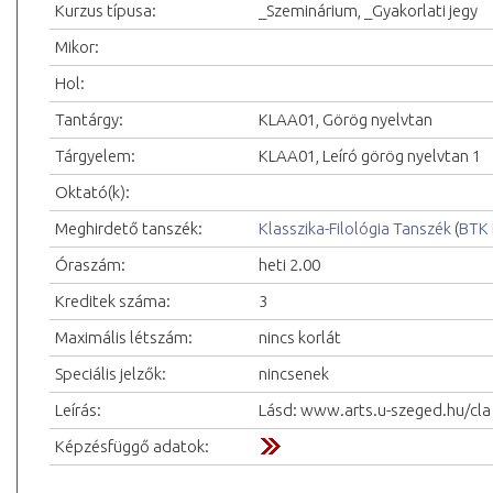
Kurzus típusa:
_Szeminárium, _Gyakorlati jegy
Mikor:
Hol:
Tantárgy:
KLAA01, Görög nyelvtan
Tárgyelem:
KLAA01, Leíró görög nyelvtan 1
Oktató(k):
Meghirdető tanszék:
Klasszika-Filológia Tanszék
(
BTK 
Óraszám:
heti 2.00
Kreditek száma:
3
Maximális létszám:
nincs korlát
Speciális jelzők:
nincsenek
Leírás:
Lásd: www.arts.u-szeged.hu/cla
Képzésfüggő adatok: