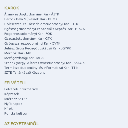
KAROK
Állam- és Jogtudományi Kar - ÁJTK
Bartók Béla Művészeti Kar - BBMK
Bölcsészet- és Társadalomtudományi Kar - BTK
Egészségtudományi és Szociális Képzési Kar - ETSZK
Fogorvostudományi Kar - FOK
Gazdaságtudományi Kar - GTK
Gyógyszerésztudományi Kar - GYTK
Juhász Gyula Pedagógusképző Kar - JGYPK
Mérnöki Kar - MK
Mezőgazdasági Kar - MGK
Szent-Györgyi Albert Orvostudományi Kar - SZAOK
Természettudományi és Informatikai Kar - TTIK
SZTE Tanárképző Központ
FELVÉTELI
Felvételi információk
Képzések
Miért az SZTE?
Nyílt napok
Hírek
Pontkalkulátor
AZ EGYETEMRŐL