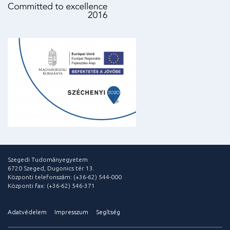
Szegedi Tudományegyetem
6720 Szeged, Dugonics tér 13.
Központi telefonszám: (+36-62) 544-000
Központi fax: (+36-62) 546-371
Adatvédelem
Impresszum
Segítség