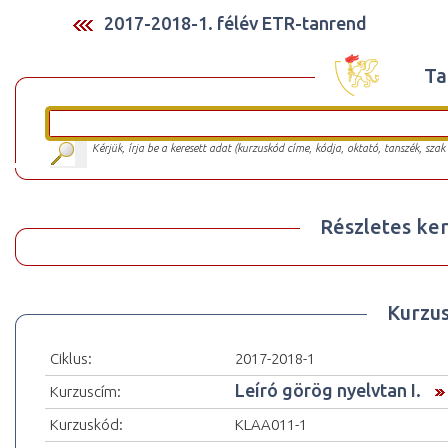
2017-2018-1. félév ETR-tanrend
Ta
Kérjük, írja be a keresett adat (kurzuskód címe, kódja, oktató, tanszék, szak
Részletes ker
Kurzu
Ciklus:
2017-2018-1
Leíró görög nyelvtan I.
Kurzuscím:
Kurzuskód:
KLAA011-1