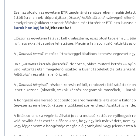
Ezen az oldalon az egyetem ETR tanulmányi rendszerében meghirdetett k
áttöltésre, ennek időpontját az „
Utolsó frissítés dátuma
” szövegnél ellenőr
amelyekhez (akikhez) az adott félévben már történt az ETR-ben kurzushi
karok honlapján
tájékozódhat.
Először az egyetemi félévet kell kiválasztania, ez az oldal tetején a „
… félé
nyílhegyekkel lépegetve lehetséges. Magán a feliraton való kattintás az old
A „
Tanrendi kereső
” mezőbe írt szöveggel általános keresést végezhet egy
Ha a „
Részletes keresési feltételek
” dobozt a jobbra mutató kettős >> nyílh
való kattintás után megjelenő listákból a kívánt tételeket (feltételenként
feltételek
” rész után ellenőrizheti.
A „
Tanrendi böngésző
” részben keresés nélkül, rendezett listákat áttekin
lehet elkezdeni (oktatók, szakok, képzési programok, tanszékek, ill. karok
A böngésző és a kereső többoszlopos eredménylistái általában a különböz
(egyszer az emelkedő, kétszer a csökkenő sorrendhez). Az aktuális rendez
A listák sorainak a végén található jobbra mutató kettős >> nyílhegyek r
való továbblépés esetén előfordulhat, hogy egy link már védett, nem nyi
vagy lépjen vissza a böngészője megfelelő gombjával, vagy jelentkezzen be