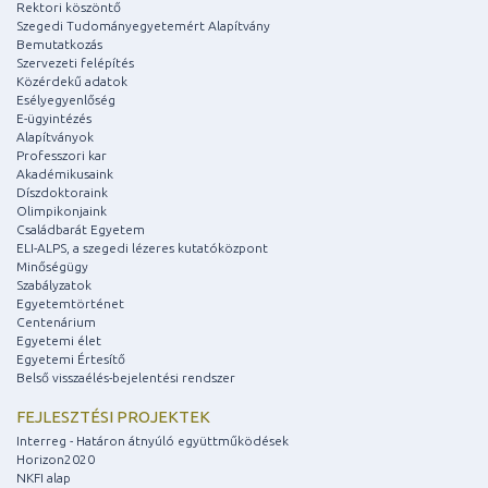
Rektori köszöntő
Szegedi Tudományegyetemért Alapítvány
Bemutatkozás
Szervezeti felépítés
Közérdekű adatok
Esélyegyenlőség
E-ügyintézés
Alapítványok
Professzori kar
Akadémikusaink
Díszdoktoraink
Olimpikonjaink
Családbarát Egyetem
ELI-ALPS, a szegedi lézeres kutatóközpont
Minőségügy
Szabályzatok
Egyetemtörténet
Centenárium
Egyetemi élet
Egyetemi Értesítő
Belső visszaélés-bejelentési rendszer
FEJLESZTÉSI PROJEKTEK
Interreg - Határon átnyúló együttműködések
Horizon2020
NKFI alap