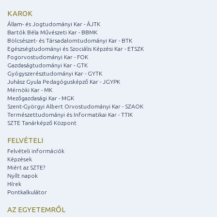
KAROK
Állam- és Jogtudományi Kar - ÁJTK
Bartók Béla Művészeti Kar - BBMK
Bölcsészet- és Társadalomtudományi Kar - BTK
Egészségtudományi és Szociális Képzési Kar - ETSZK
Fogorvostudományi Kar - FOK
Gazdaságtudományi Kar - GTK
Gyógyszerésztudományi Kar - GYTK
Juhász Gyula Pedagógusképző Kar - JGYPK
Mérnöki Kar - MK
Mezőgazdasági Kar - MGK
Szent-Györgyi Albert Orvostudományi Kar - SZAOK
Természettudományi és Informatikai Kar - TTIK
SZTE Tanárképző Központ
FELVÉTELI
Felvételi információk
Képzések
Miért az SZTE?
Nyílt napok
Hírek
Pontkalkulátor
AZ EGYETEMRŐL