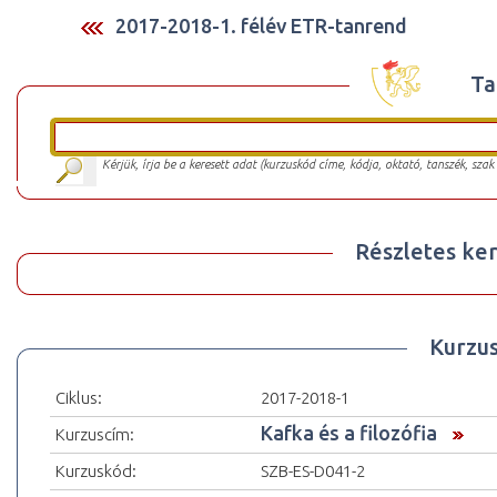
2017-2018-1. félév ETR-tanrend
Ta
Kérjük, írja be a keresett adat (kurzuskód címe, kódja, oktató, tanszék, szak
Részletes ker
Kurzu
Ciklus:
2017-2018-1
Kafka és a filozófia
Kurzuscím:
Kurzuskód:
SZB-ES-D041-2