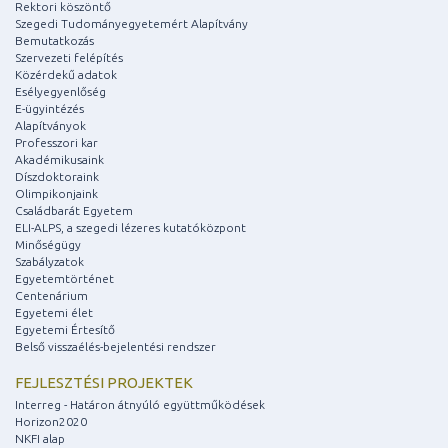
Rektori köszöntő
Szegedi Tudományegyetemért Alapítvány
Bemutatkozás
Szervezeti felépítés
Közérdekű adatok
Esélyegyenlőség
E-ügyintézés
Alapítványok
Professzori kar
Akadémikusaink
Díszdoktoraink
Olimpikonjaink
Családbarát Egyetem
ELI-ALPS, a szegedi lézeres kutatóközpont
Minőségügy
Szabályzatok
Egyetemtörténet
Centenárium
Egyetemi élet
Egyetemi Értesítő
Belső visszaélés-bejelentési rendszer
FEJLESZTÉSI PROJEKTEK
Interreg - Határon átnyúló együttműködések
Horizon2020
NKFI alap