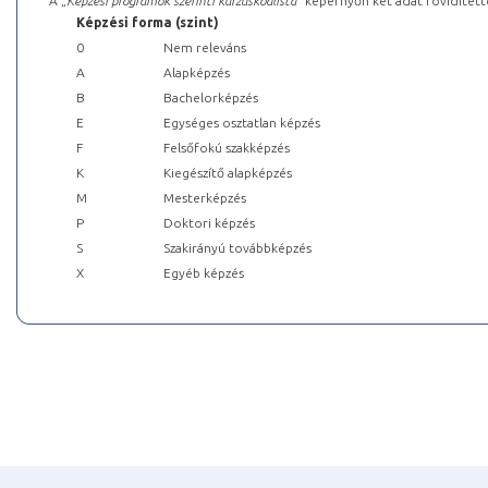
A „
Képzési programok szerinti kurzuskódlista
” képernyőn két adat rövidített
Képzési forma (szint)
0
Nem releváns
A
Alapképzés
B
Bachelorképzés
E
Egységes osztatlan képzés
F
Felsőfokú szakképzés
K
Kiegészítő alapképzés
M
Mesterképzés
P
Doktori képzés
S
Szakirányú továbbképzés
X
Egyéb képzés