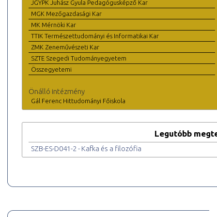
JGYPK Juhász Gyula Pedagógusképző Kar
MGK Mezőgazdasági Kar
MK Mérnöki Kar
TTIK Természettudományi és Informatikai Kar
ZMK Zeneművészeti Kar
SZTE Szegedi Tudományegyetem
Összegyetemi
Önálló intézmény
Gál Ferenc Hittudományi Főiskola
Legutóbb megte
SZB-ES-D041-2 - Kafka és a filozófia