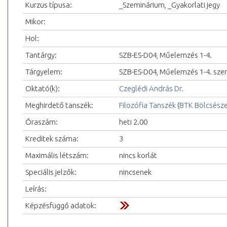
Kurzus típusa:
_Szeminárium, _Gyakorlati jegy
Mikor:
Hol:
Tantárgy:
SZB-ES-D04, Műelemzés 1-4.
Tárgyelem:
SZB-ES-D04, Műelemzés 1-4. sze
Oktató(k):
Czeglédi András Dr.
Meghirdető tanszék:
Filozófia Tanszék
(
BTK Bölcsész
Óraszám:
heti 2.00
Kreditek száma:
3
Maximális létszám:
nincs korlát
Speciális jelzők:
nincsenek
Leírás:
Képzésfüggő adatok: