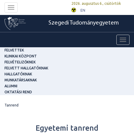
2026. augusztus 6., csütörtök
Toggle
EN
navigation
Szegedi Tudományegyetem
Toggl
navig
FELVETTEK
KLINIKAI KÖZPONT
FELVÉTELIZŐKNEK
FELVETT HALLGATÓKNAK
HALLGATÓKNAK
MUNKATÁRSAKNAK
ALUMNI
OKTATÁSI REND
Tanrend
Egyetemi tanrend