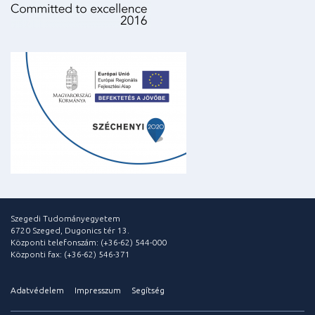
Szegedi Tudományegyetem
6720 Szeged, Dugonics tér 13.
Központi telefonszám: (+36-62) 544-000
Központi fax: (+36-62) 546-371
Adatvédelem
Impresszum
Segítség