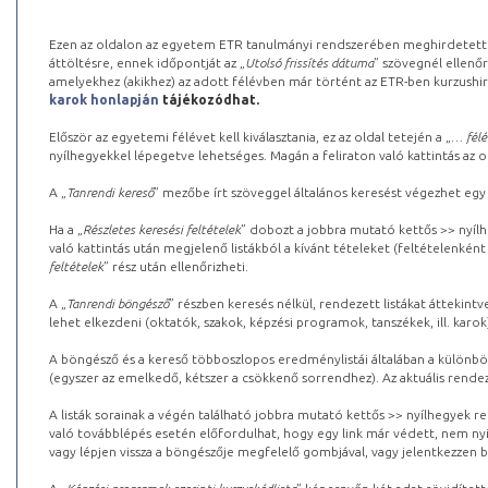
Ezen az oldalon az egyetem ETR tanulmányi rendszerében meghirdetett k
áttöltésre, ennek időpontját az „
Utolsó frissítés dátuma
” szövegnél ellenőr
amelyekhez (akikhez) az adott félévben már történt az ETR-ben kurzushi
karok honlapján
tájékozódhat.
Először az egyetemi félévet kell kiválasztania, ez az oldal tetején a „
… félé
nyílhegyekkel lépegetve lehetséges. Magán a feliraton való kattintás az old
A „
Tanrendi kereső
” mezőbe írt szöveggel általános keresést végezhet egy
Ha a „
Részletes keresési feltételek
” dobozt a jobbra mutató kettős >> nyílh
való kattintás után megjelenő listákból a kívánt tételeket (feltételenként
feltételek
” rész után ellenőrizheti.
A „
Tanrendi böngésző
” részben keresés nélkül, rendezett listákat áttekin
lehet elkezdeni (oktatók, szakok, képzési programok, tanszékek, ill. karok
A böngésző és a kereső többoszlopos eredménylistái általában a különböz
(egyszer az emelkedő, kétszer a csökkenő sorrendhez). Az aktuális rendez
A listák sorainak a végén található jobbra mutató kettős >> nyílhegyek r
való továbblépés esetén előfordulhat, hogy egy link már védett, nem nyi
vagy lépjen vissza a böngészője megfelelő gombjával, vagy jelentkezzen be