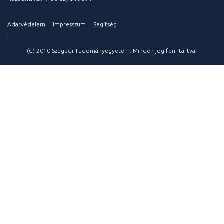
Adatvédelem
Impresszum
Segítség
(C) 2010 Szegedi Tudományegyetem. Minden jog fenntartva.