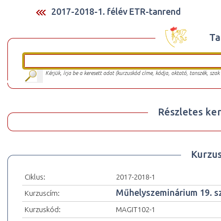
2017-2018-1. félév ETR-tanrend
Ta
Kérjük, írja be a keresett adat (kurzuskód címe, kódja, oktató, tanszék, szak
Részletes ker
Kurzu
Ciklus:
2017-2018-1
Műhelyszeminárium 19. s
Kurzuscím:
Kurzuskód:
MAGIT102-1