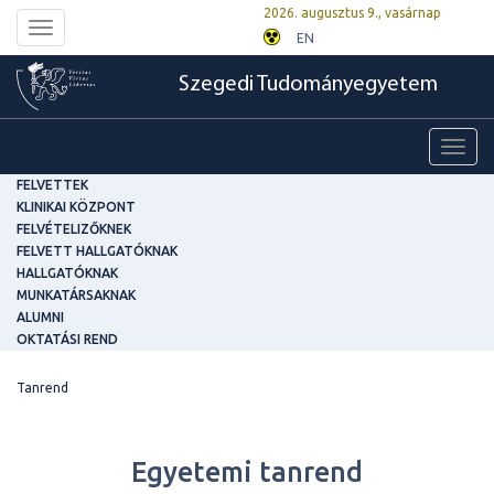
2026. augusztus 9., vasárnap
Toggle
EN
navigation
Szegedi Tudományegyetem
Toggl
navig
FELVETTEK
KLINIKAI KÖZPONT
FELVÉTELIZŐKNEK
FELVETT HALLGATÓKNAK
HALLGATÓKNAK
MUNKATÁRSAKNAK
ALUMNI
OKTATÁSI REND
Tanrend
Egyetemi tanrend