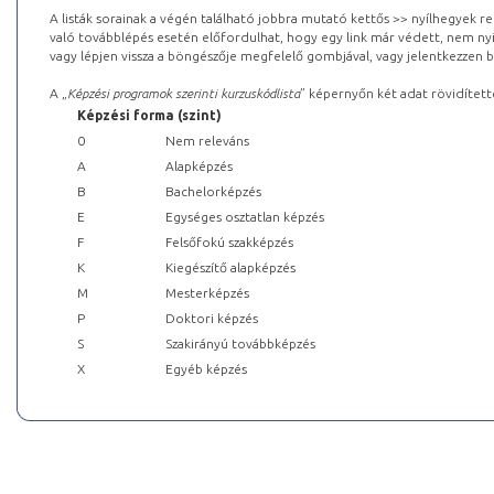
A listák sorainak a végén található jobbra mutató kettős >> nyílhegyek r
való továbblépés esetén előfordulhat, hogy egy link már védett, nem nyi
vagy lépjen vissza a böngészője megfelelő gombjával, vagy jelentkezzen be
A „
Képzési programok szerinti kurzuskódlista
” képernyőn két adat rövidített
Képzési forma (szint)
0
Nem releváns
A
Alapképzés
B
Bachelorképzés
E
Egységes osztatlan képzés
F
Felsőfokú szakképzés
K
Kiegészítő alapképzés
M
Mesterképzés
P
Doktori képzés
S
Szakirányú továbbképzés
X
Egyéb képzés