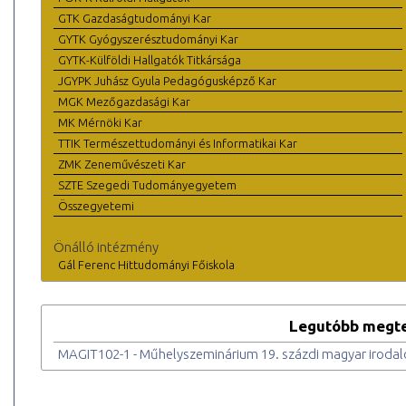
GTK Gazdaságtudományi Kar
GYTK Gyógyszerésztudományi Kar
GYTK-Külföldi Hallgatók Titkársága
JGYPK Juhász Gyula Pedagógusképző Kar
MGK Mezőgazdasági Kar
MK Mérnöki Kar
TTIK Természettudományi és Informatikai Kar
ZMK Zeneművészeti Kar
SZTE Szegedi Tudományegyetem
Összegyetemi
Önálló intézmény
Gál Ferenc Hittudományi Főiskola
Legutóbb megte
MAGIT102-1 - Műhelyszeminárium 19. százdi magyar iroda