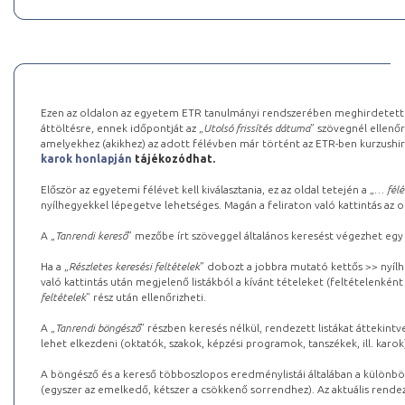
Ezen az oldalon az egyetem ETR tanulmányi rendszerében meghirdetett k
áttöltésre, ennek időpontját az „
Utolsó frissítés dátuma
” szövegnél ellenőr
amelyekhez (akikhez) az adott félévben már történt az ETR-ben kurzushi
karok honlapján
tájékozódhat.
Először az egyetemi félévet kell kiválasztania, ez az oldal tetején a „
… félé
nyílhegyekkel lépegetve lehetséges. Magán a feliraton való kattintás az old
A „
Tanrendi kereső
” mezőbe írt szöveggel általános keresést végezhet egy
Ha a „
Részletes keresési feltételek
” dobozt a jobbra mutató kettős >> nyílh
való kattintás után megjelenő listákból a kívánt tételeket (feltételenként
feltételek
” rész után ellenőrizheti.
A „
Tanrendi böngésző
” részben keresés nélkül, rendezett listákat áttekin
lehet elkezdeni (oktatók, szakok, képzési programok, tanszékek, ill. karok
A böngésző és a kereső többoszlopos eredménylistái általában a különböz
(egyszer az emelkedő, kétszer a csökkenő sorrendhez). Az aktuális rendez