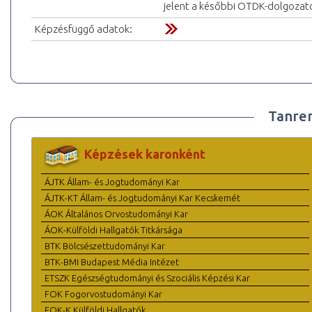
jelent a későbbi OTDK-dolgozato
Képzésfüggő adatok:
Tanre
Képzések karonként
ÁJTK Állam- és Jogtudományi Kar
ÁJTK-KT Állam- és Jogtudományi Kar Kecskemét
ÁOK Általános Orvostudományi Kar
ÁOK-Külföldi Hallgatók Titkársága
BTK Bölcsészettudományi Kar
BTK-BMI Budapest Média Intézet
ETSZK Egészségtudományi és Szociális Képzési Kar
FOK Fogorvostudományi Kar
FOK-K Külföldi Hallgatók