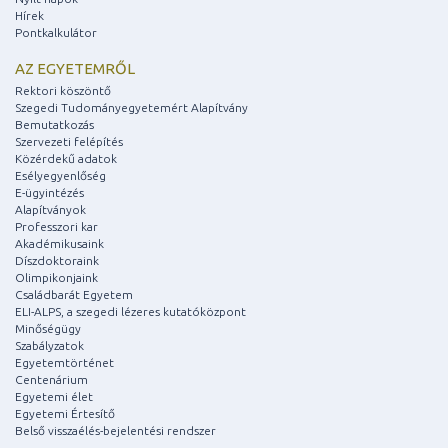
Hírek
Pontkalkulátor
AZ EGYETEMRŐL
Rektori köszöntő
Szegedi Tudományegyetemért Alapítvány
Bemutatkozás
Szervezeti felépítés
Közérdekű adatok
Esélyegyenlőség
E-ügyintézés
Alapítványok
Professzori kar
Akadémikusaink
Díszdoktoraink
Olimpikonjaink
Családbarát Egyetem
ELI-ALPS, a szegedi lézeres kutatóközpont
Minőségügy
Szabályzatok
Egyetemtörténet
Centenárium
Egyetemi élet
Egyetemi Értesítő
Belső visszaélés-bejelentési rendszer