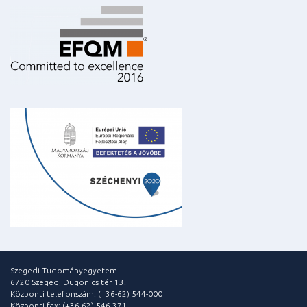
Szegedi Tudományegyetem
6720 Szeged, Dugonics tér 13.
Központi telefonszám: (+36-62) 544-000
Központi fax: (+36-62) 546-371