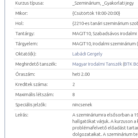
Kurzus típusa:
_Szeminárium, _Gyakorlati jegy
Mikor:
{Csütörtök 18:00-20:00}
Hol:
{2210-es tanári szeminárium szo
Tantárgy:
MAGIT10, Szabadsávos irodalmi
Tárgyelem:
MAGIT10, Irodalmi szeminárium (
Oktató(k):
Labádi Gergely
Meghirdető tanszék:
Magyar Irodalmi Tanszék
(
BTK Bö
Óraszám:
heti 2.00
Kreditek száma:
2
Maximális létszám:
8
Speciális jelzők:
nincsenek
Leírás:
A szemináriumra elsősorban a 19
hallgatókat várjuk. A kurzuson a
problémafelvető előadást tartana
dolgozataikat. A szeminárium te