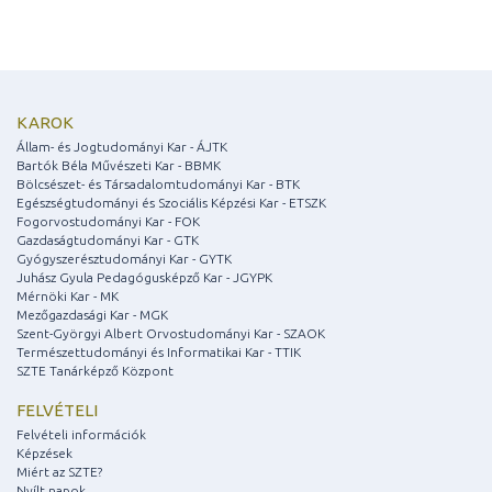
KAROK
Állam- és Jogtudományi Kar - ÁJTK
Bartók Béla Művészeti Kar - BBMK
Bölcsészet- és Társadalomtudományi Kar - BTK
Egészségtudományi és Szociális Képzési Kar - ETSZK
Fogorvostudományi Kar - FOK
Gazdaságtudományi Kar - GTK
Gyógyszerésztudományi Kar - GYTK
Juhász Gyula Pedagógusképző Kar - JGYPK
Mérnöki Kar - MK
Mezőgazdasági Kar - MGK
Szent-Györgyi Albert Orvostudományi Kar - SZAOK
Természettudományi és Informatikai Kar - TTIK
SZTE Tanárképző Központ
FELVÉTELI
Felvételi információk
Képzések
Miért az SZTE?
Nyílt napok