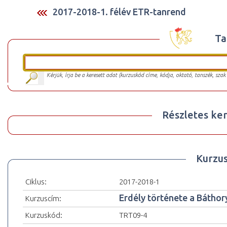
2017-2018-1. félév ETR-tanrend
Ta
Kérjük, írja be a keresett adat (kurzuskód címe, kódja, oktató, tanszék, szak
Részletes ker
Kurzu
Ciklus:
2017-2018-1
Erdély története a Báthor
Kurzuscím:
Kurzuskód:
TRT09-4