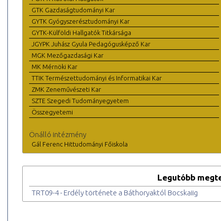
GTK Gazdaságtudományi Kar
GYTK Gyógyszerésztudományi Kar
GYTK-Külföldi Hallgatók Titkársága
JGYPK Juhász Gyula Pedagógusképző Kar
MGK Mezőgazdasági Kar
MK Mérnöki Kar
TTIK Természettudományi és Informatikai Kar
ZMK Zeneművészeti Kar
SZTE Szegedi Tudományegyetem
Összegyetemi
Önálló intézmény
Gál Ferenc Hittudományi Főiskola
Legutóbb megte
TRT09-4 - Erdély története a Báthoryaktól Bocskaiig