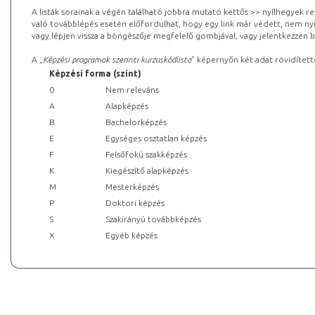
A listák sorainak a végén található jobbra mutató kettős >> nyílhegyek r
való továbblépés esetén előfordulhat, hogy egy link már védett, nem nyi
vagy lépjen vissza a böngészője megfelelő gombjával, vagy jelentkezzen be
A „
Képzési programok szerinti kurzuskódlista
” képernyőn két adat rövidített
Képzési forma (szint)
0
Nem releváns
A
Alapképzés
B
Bachelorképzés
E
Egységes osztatlan képzés
F
Felsőfokú szakképzés
K
Kiegészítő alapképzés
M
Mesterképzés
P
Doktori képzés
S
Szakirányú továbbképzés
X
Egyéb képzés