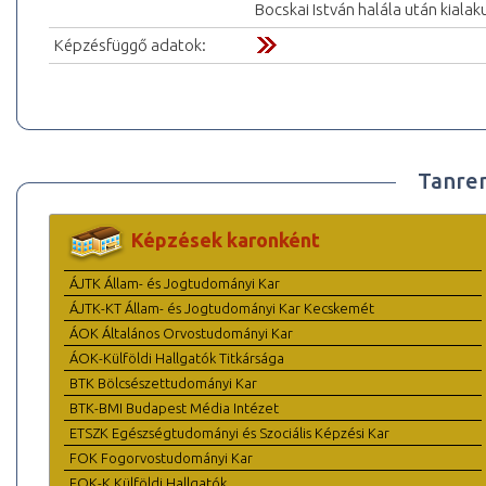
Bocskai István halála után kialaku
Képzésfüggő adatok:
Tanre
Képzések karonként
ÁJTK Állam- és Jogtudományi Kar
ÁJTK-KT Állam- és Jogtudományi Kar Kecskemét
ÁOK Általános Orvostudományi Kar
ÁOK-Külföldi Hallgatók Titkársága
BTK Bölcsészettudományi Kar
BTK-BMI Budapest Média Intézet
ETSZK Egészségtudományi és Szociális Képzési Kar
FOK Fogorvostudományi Kar
FOK-K Külföldi Hallgatók