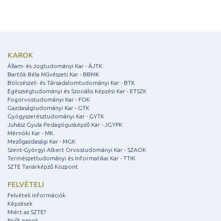
KAROK
Állam- és Jogtudományi Kar - ÁJTK
Bartók Béla Művészeti Kar - BBMK
Bölcsészet- és Társadalomtudományi Kar - BTK
Egészségtudományi és Szociális Képzési Kar - ETSZK
Fogorvostudományi Kar - FOK
Gazdaságtudományi Kar - GTK
Gyógyszerésztudományi Kar - GYTK
Juhász Gyula Pedagógusképző Kar - JGYPK
Mérnöki Kar - MK
Mezőgazdasági Kar - MGK
Szent-Györgyi Albert Orvostudományi Kar - SZAOK
Természettudományi és Informatikai Kar - TTIK
SZTE Tanárképző Központ
FELVÉTELI
Felvételi információk
Képzések
Miért az SZTE?
Nyílt napok