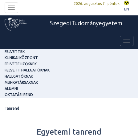
2026. augusztus 7., péntek
Toggle
EN
navigation
Szegedi Tudományegyetem
Toggl
navig
FELVETTEK
KLINIKAI KÖZPONT
FELVÉTELIZŐKNEK
FELVETT HALLGATÓKNAK
HALLGATÓKNAK
MUNKATÁRSAKNAK
ALUMNI
OKTATÁSI REND
Tanrend
Egyetemi tanrend