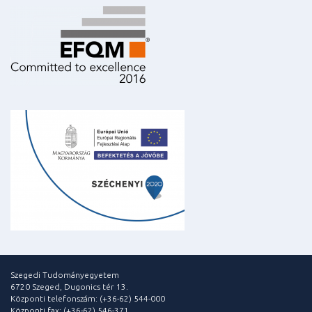
Szegedi Tudományegyetem
6720 Szeged, Dugonics tér 13.
Központi telefonszám: (+36-62) 544-000
Központi fax: (+36-62) 546-371