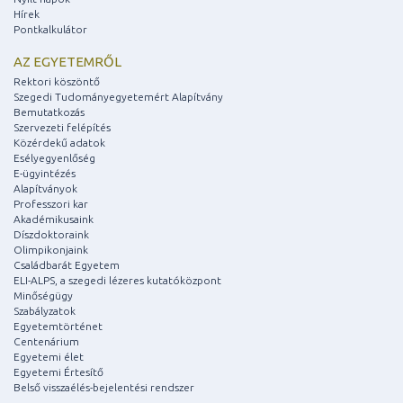
Hírek
Pontkalkulátor
AZ EGYETEMRŐL
Rektori köszöntő
Szegedi Tudományegyetemért Alapítvány
Bemutatkozás
Szervezeti felépítés
Közérdekű adatok
Esélyegyenlőség
E-ügyintézés
Alapítványok
Professzori kar
Akadémikusaink
Díszdoktoraink
Olimpikonjaink
Családbarát Egyetem
ELI-ALPS, a szegedi lézeres kutatóközpont
Minőségügy
Szabályzatok
Egyetemtörténet
Centenárium
Egyetemi élet
Egyetemi Értesítő
Belső visszaélés-bejelentési rendszer