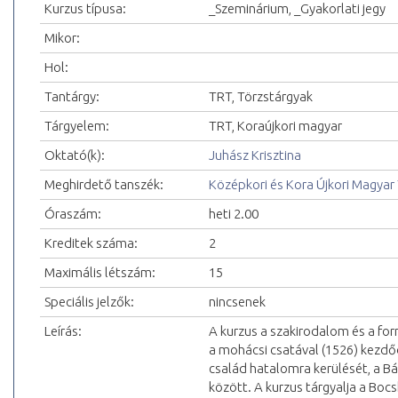
Kurzus típusa:
_Szeminárium, _Gyakorlati jegy
Mikor:
Hol:
Tantárgy:
TRT, Törzstárgyak
Tárgyelem:
TRT, Koraújkori magyar
Oktató(k):
Juhász Krisztina
Meghirdető tanszék:
Középkori és Kora Újkori Magyar
Óraszám:
heti 2.00
Kreditek száma:
2
Maximális létszám:
15
Speciális jelzők:
nincsenek
Leírás:
A kurzus a szakirodalom és a forr
a mohácsi csatával (1526) kezdő
család hatalomra kerülését, a Bá
között. A kurzus tárgyalja a Bocs