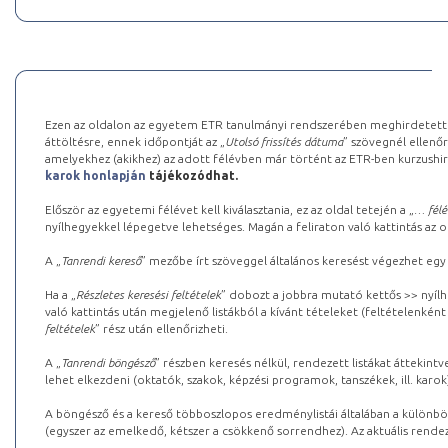
Ezen az oldalon az egyetem ETR tanulmányi rendszerében meghirdetett k
áttöltésre, ennek időpontját az „
Utolsó frissítés dátuma
” szövegnél ellenőr
amelyekhez (akikhez) az adott félévben már történt az ETR-ben kurzushi
karok honlapján
tájékozódhat.
Először az egyetemi félévet kell kiválasztania, ez az oldal tetején a „
… félé
nyílhegyekkel lépegetve lehetséges. Magán a feliraton való kattintás az old
A „
Tanrendi kereső
” mezőbe írt szöveggel általános keresést végezhet egy
Ha a „
Részletes keresési feltételek
” dobozt a jobbra mutató kettős >> nyílh
való kattintás után megjelenő listákból a kívánt tételeket (feltételenként
feltételek
” rész után ellenőrizheti.
A „
Tanrendi böngésző
” részben keresés nélkül, rendezett listákat áttekin
lehet elkezdeni (oktatók, szakok, képzési programok, tanszékek, ill. karok
A böngésző és a kereső többoszlopos eredménylistái általában a különböz
(egyszer az emelkedő, kétszer a csökkenő sorrendhez). Az aktuális rendez