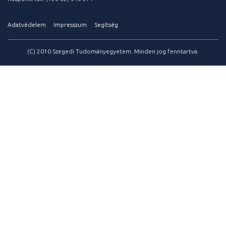
Adatvédelem
Impresszum
Segítség
(C) 2010 Szegedi Tudományegyetem. Minden jog fenntartva.