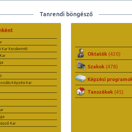
Tanrendi böngésző
nként
ar
i Kar Kecskemét
Oktatók
(420)
Kar
ga
Szakok
(478)
t
Képzési programo
ciális Képzési Kar
Tanszékek
(45)
ar
ága
képző Kar