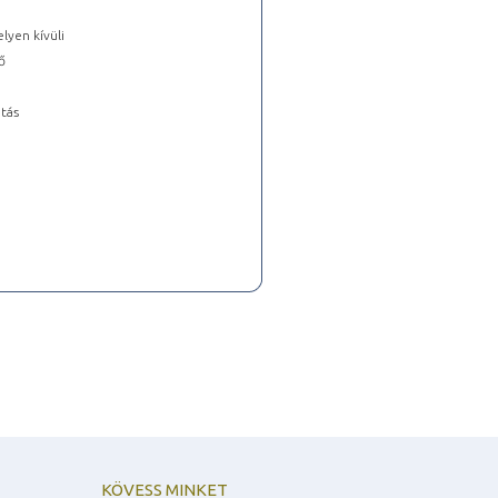
lyen kívüli
ő
tás
KÖVESS MINKET