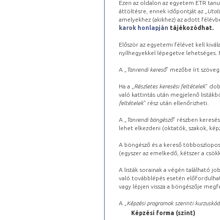
Ezen az oldalon az egyetem ETR tanu
áttöltésre, ennek időpontját az „
Utols
amelyekhez (akikhez) az adott félév
karok honlapján
tájékozódhat.
Először az egyetemi félévet kell kivála
nyílhegyekkel lépegetve lehetséges. Ma
A „
Tanrendi kereső
” mezőbe írt szöveg
Ha a „
Részletes keresési feltételek
” dob
való kattintás után megjelenő listákbó
feltételek
” rész után ellenőrizheti.
A „
Tanrendi böngésző
” részben keresés
lehet elkezdeni (oktatók, szakok, képz
A böngésző és a kereső többoszlopos 
(egyszer az emelkedő, kétszer a csök
A listák sorainak a végén található j
való továbblépés esetén előfordulhat
vagy lépjen vissza a böngészője megfe
A „
Képzési programok szerinti kurzuskód
Képzési forma (szint)