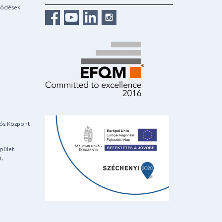
ködések
iós Központ
pület
a,