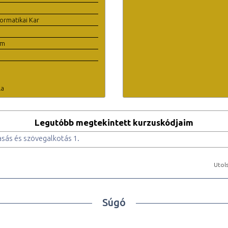
ormatikai Kar
em
la
Legutóbb megtekintett kurzuskódjaim
asás és szövegalkotás 1.
Utols
Súgó