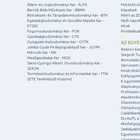
Állam- és Jogtudományi Kar - ÁJTK
Felvételi 
Bartók Béla Művészeti Kar - BBMK
Képzések
Bölcsészet- és Társadalomtudományi Kar - BTK
Miért az S
Egészségtudományi és Szociális Képzési Kar -
Nyílt napo
ETSZK
Hírek
Fogorvostudományi Kar - FOK
Pontkalkul
Gazdaságtudományi Kar - GTK
Gyógyszerésztudományi Kar - GYTK
AZ EGY
Juhász Gyula Pedagógusképző Kar - JGYPK
Rektori kö
Mérnöki Kar - MK
Szegedi T
Mezőgazdasági Kar - MGK
Bemutatko
Szent-Györgyi Albert Orvostudományi Kar -
Szervezeti 
SZAOK
Közérdekű
Természettudományi és Informatikai Kar - TTIK
Esélyegyen
SZTE Tanárképző Központ
E-ügyintéz
Alapítvány
Professzori
Akadémiku
Díszdoktor
Olimpikonj
Családbar
ELI-ALPS, 
Minőségüg
Szabályzat
Egyetemtö
Centenári