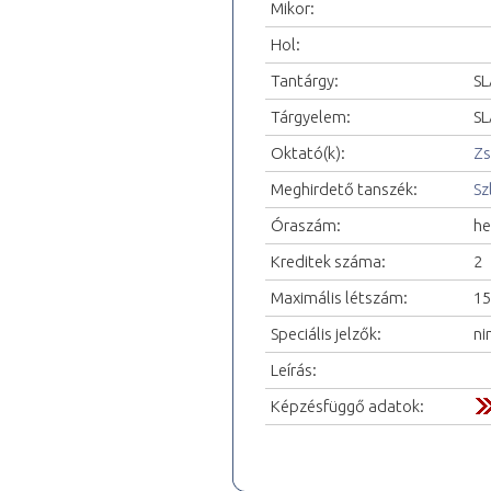
Mikor:
Hol:
Tantárgy:
SL
Tárgyelem:
SL
Oktató(k):
Zs
Meghirdető tanszék:
Sz
Óraszám:
he
Kreditek száma:
2
Maximális létszám:
15
Speciális jelzők:
ni
Leírás:
Képzésfüggő adatok: