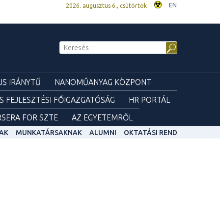
EN
2026. augusztus 6., csütörtök
S IRÁNYTŰ
NANOMŰANYAG KÖZPONT
ÉS FEJLESZTÉSI FŐIGAZGATÓSÁG
HR PORTÁL
SERA FOR SZTE
AZ EGYETEMRŐL
AK
MUNKATÁRSAKNAK
ALUMNI
OKTATÁSI REND