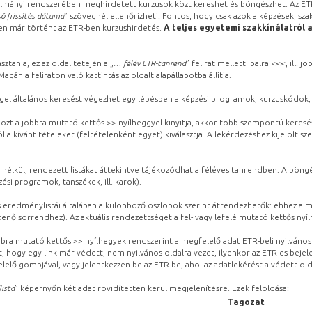
lmányi rendszerében meghirdetett kurzusok közt kereshet és böngészhet. Az ETR
ó frissítés dátuma
” szövegnél ellenőrizheti. Fontos, hogy csak azok a képzések, sza
ben már történt az ETR-ben kurzushirdetés.
A teljes egyetemi szakkínálatról 
sztania, ez az oldal tetején a „
… félév ETR-tanrend
” felirat melletti balra <<<, ill.
gán a feliraton való kattintás az oldalt alapállapotba állítja.
gel általános keresést végezhet egy lépésben a képzési programok, kurzuskódok, 
ozt a jobbra mutató kettős >> nyílheggyel kinyitja, akkor több szempontú keresé
l a kívánt tételeket (feltételenként egyet) kiválasztja. A lekérdezéshez kijelölt s
 nélkül, rendezett listákat áttekintve tájékozódhat a féléves tanrendben. A böng
ési programok, tanszékek, ill. karok).
eredménylistái általában a különböző oszlopok szerint átrendezhetők: ehhez a me
kenő sorrendhez). Az aktuális rendezettséget a fel- vagy lefelé mutató kettős nyí
obbra mutató kettős >> nyílhegyek rendszerint a megfelelő adat ETR-beli nyilváno
, hogy egy link már védett, nem nyilvános oldalra vezet, ilyenkor az ETR-es beje
lelő gombjával, vagy jelentkezzen be az ETR-be, ahol az adatlekérést a védett olda
lista
” képernyőn két adat rövidítetten kerül megjelenítésre. Ezek feloldása:
Tagozat