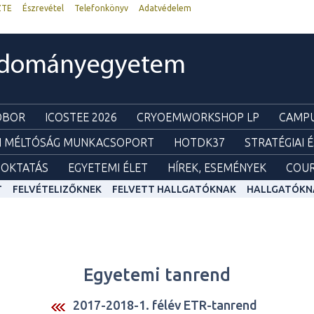
ZTE
Észrevétel
Telefonkönyv
Adatvédelem
udományegyetem
ZOBOR
ICOSTEE 2026
CRYOEMWORKSHOP LP
CAMPU
I MÉLTÓSÁG MUNKACSOPORT
HOTDK37
STRATÉGIAI 
OKTATÁS
EGYETEMI ÉLET
HÍREK, ESEMÉNYEK
COUR
T
FELVÉTELIZŐKNEK
FELVETT HALLGATÓKNAK
HALLGATÓKN
Egyetemi tanrend
2017-2018-1. félév ETR-tanrend