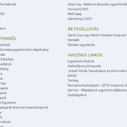
információk
Interreg - Határon átnyúló együttmű
Horizon2020
ZTE?
NKFI alap
k
Széchenyi 2020
átor
BETEGELLÁTÁS
Szent-Györgyi Albert Klinikai Központ
ETEMRŐL
Klinikák
szöntő
Klinikai ügyeletek
udományegyetemért Alapítvány
zás
HASZNOS LINKEK
felépítés
Egyetemi klubok
 adatok
Klebelsberg Könyvtár
lőség
József Attila Tanulmányi és Informác
és
EHÖK
ok
Térkép
 kar
Rendezvényhelyszín - SZTE központi é
saink
Karrier - Pályázatok egyetemi állásokr
aink
tisztségekre
aink
át Egyetem
a szegedi lézeres kutatóközpont
y
ok
rténet
um