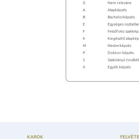
0
Nem releváns
A
Alapképzés
B
Bachelorképzés
E
Egységes osztatla
F
Felsőfokú szakkép
K
Kiegészítő alapké
M
Mesterképzés
P
Doktori képzés
S
Szakirányú tovább
X
Egyéb képzés
KAROK
FELVÉTE