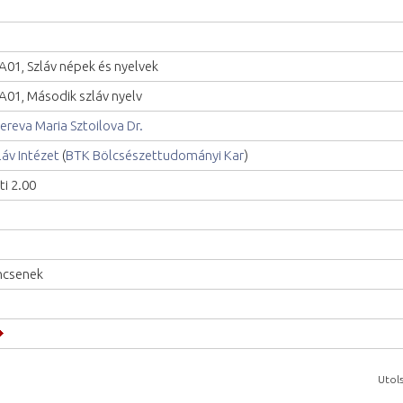
A01, Szláv népek és nyelvek
A01, Második szláv nyelv
ereva Maria Sztoilova Dr.
láv Intézet
(
BTK Bölcsészettudományi Kar
)
ti 2.00
ncsenek
Utols