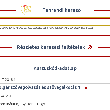
Tanrendi kereső
urzuskód címe, kódja, oktató, tanszék, szak vagy képzési program neve) első betűit.
Részletes keresési feltételek
Kurzuskód-adatlap
17-2018-1
olgár szövegolvasás és szövegalkotás 1.
A012-3
zeminárium, _Gyakorlati jegy