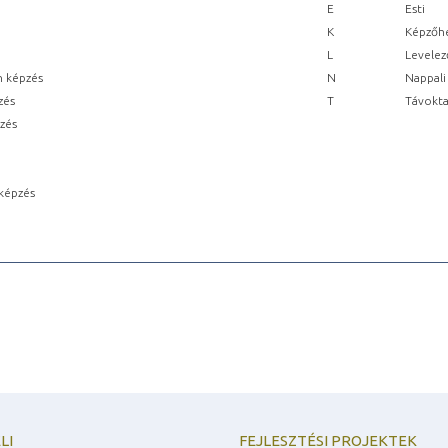
E
Esti
K
Képzőhe
L
Levelez
n képzés
N
Nappali
zés
T
Távokta
pzés
képzés
LI
FEJLESZTÉSI PROJEKTEK