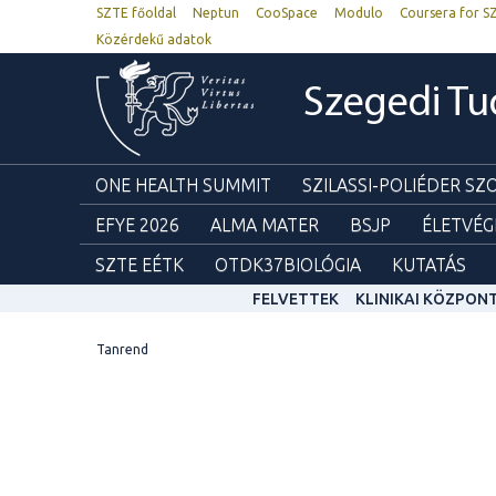
SZTE főoldal
Neptun
CooSpace
Modulo
Coursera for S
Közérdekű adatok
Szegedi T
ONE HEALTH SUMMIT
SZILASSI-POLIÉDER S
EFYE 2026
ALMA MATER
BSJP
ÉLETVÉG
SZTE EÉTK
OTDK37BIOLÓGIA
KUTATÁS
FELVETTEK
KLINIKAI KÖZPON
Tanrend