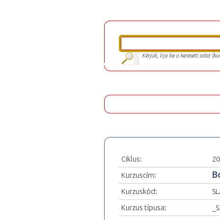
Kérjük, írja be a keresett adat (k
Ciklus:
20
B
Kurzuscím:
Kurzuskód:
SL
Kurzus típusa:
_S