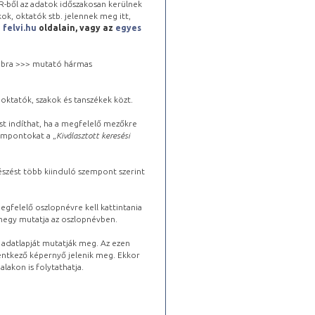
-ből az adatok időszakosan kerülnek
kok, oktatók stb. jelennek meg itt,
a
felvi.hu
oldalain, vagy az
egyes
 jobbra >>> mutató hármas
oktatók, szakok és tanszékek közt.
st indíthat, ha a megfelelő mezőkre
zempontokat a „
Kiválasztott keresési
észést több kiinduló szempont szerint
gfelelő oszlopnévre kell kattintania
lhegy mutatja az oszlopnévben.
s adatlapját mutatják meg. Az ezen
lentkező képernyő jelenik meg. Ekkor
lakon is folytathatja.