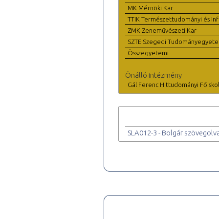
MK Mérnöki Kar
TTIK Természettudományi és Inf
ZMK Zeneművészeti Kar
SZTE Szegedi Tudományegyet
Összegyetemi
Önálló intézmény
Gál Ferenc Hittudományi Főisko
SLA012-3 - Bolgár szövegolv