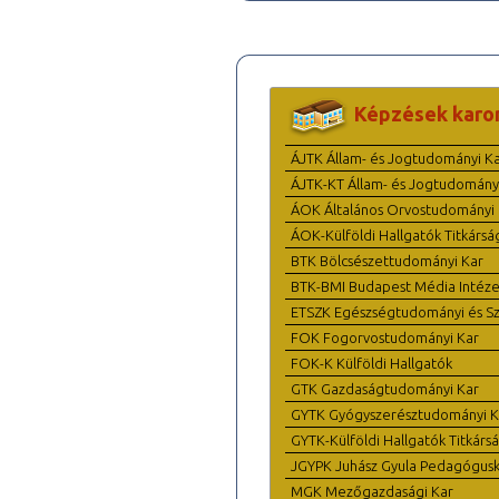
Képzések karo
ÁJTK Állam- és Jogtudományi K
ÁJTK-KT Állam- és Jogtudomány
ÁOK Általános Orvostudományi 
ÁOK-Külföldi Hallgatók Titkársá
BTK Bölcsészettudományi Kar
BTK-BMI Budapest Média Intéze
ETSZK Egészségtudományi és Szo
FOK Fogorvostudományi Kar
FOK-K Külföldi Hallgatók
GTK Gazdaságtudományi Kar
GYTK Gyógyszerésztudományi K
GYTK-Külföldi Hallgatók Titkárs
JGYPK Juhász Gyula Pedagógus
MGK Mezőgazdasági Kar