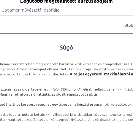
Legutóbb megtekintett kurzuskódjaim
s Gadamer művészetfilozófiája
Utols
Súgó
lmányi rendszerében meghirdetett kurzusok közt kereshet és böngészhet. Az ETR
ó frissítés dátuma
” szövegnél ellenőrizheti. Fontos, hogy csak azok a képzések, sza
ben már történt az ETR-ben kurzushirdetés.
A teljes egyetemi szakkínálatról 
sztania, ez az oldal tetején a „
… félév ETR-tanrend
” felirat melletti balra <<<, ill.
gán a feliraton való kattintás az oldalt alapállapotba állítja.
gel általános keresést végezhet egy lépésben a képzési programok, kurzuskódok, 
ozt a jobbra mutató kettős >> nyílheggyel kinyitja, akkor több szempontú keresé
l a kívánt tételeket (feltételenként egyet) kiválasztja. A lekérdezéshez kijelölt s