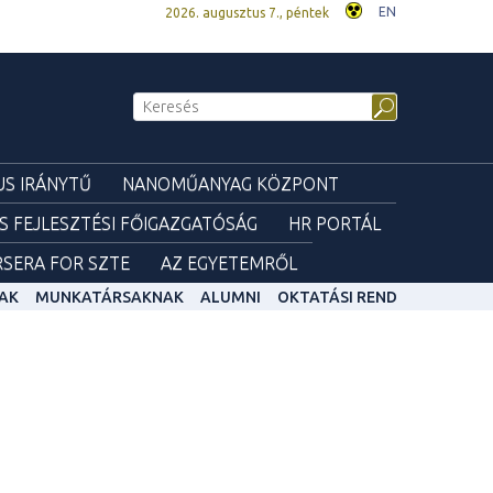
EN
2026. augusztus 7., péntek
S IRÁNYTŰ
NANOMŰANYAG KÖZPONT
ÉS FEJLESZTÉSI FŐIGAZGATÓSÁG
HR PORTÁL
SERA FOR SZTE
AZ EGYETEMRŐL
AK
MUNKATÁRSAKNAK
ALUMNI
OKTATÁSI REND