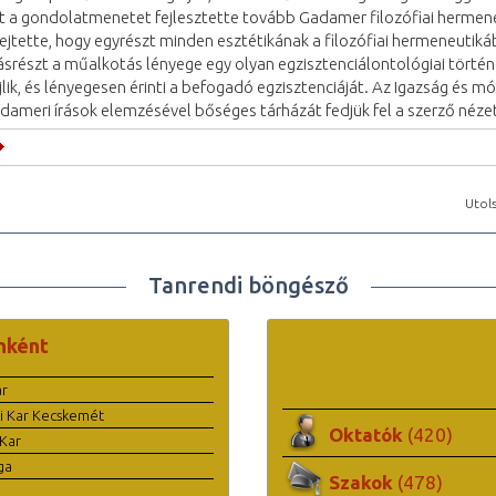
t a gondolatmenetet fejlesztette tovább Gadamer filozófiai hermen
fejtette, hogy egyrészt minden esztétikának a filozófiai hermeneutiká
srészt a műalkotás lényege egy olyan egzisztenciálontológiai törté
jlik, és lényegesen érinti a befogadó egzisztenciáját. Az Igazság és 
dameri írások elemzésével bőséges tárházát fedjük fel a szerző néze
Utols
Tanrendi böngésző
nként
ar
i Kar Kecskemét
Oktatók
(420)
Kar
ga
Szakok
(478)