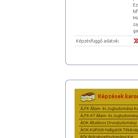
Ez
ki
Má
za
ga
Képzésfüggő adatok:
Képzések karo
ÁJTK Állam- és Jogtudományi K
ÁJTK-KT Állam- és Jogtudomány
ÁOK Általános Orvostudományi 
ÁOK-Külföldi Hallgatók Titkársá
BTK Bölcsészettudományi Kar