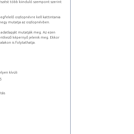
észést több kiinduló szempont szerint
gfelelő oszlopnévre kell kattintania
lhegy mutatja az oszlopnévben.
s adatlapját mutatják meg. Az ezen
lentkező képernyő jelenik meg. Ekkor
lakon is folytathatja.
lyen kívüli
ő
tás