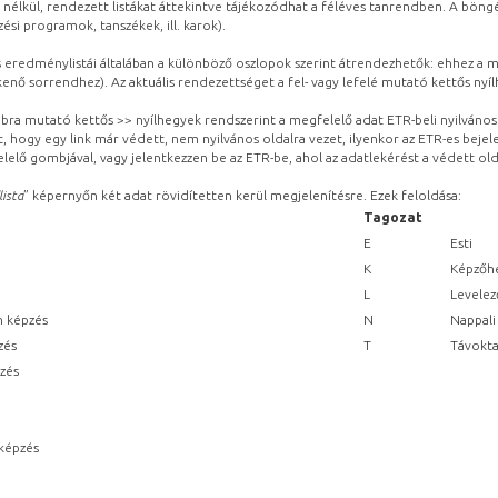
 nélkül, rendezett listákat áttekintve tájékozódhat a féléves tanrendben. A böng
ési programok, tanszékek, ill. karok).
eredménylistái általában a különböző oszlopok szerint átrendezhetők: ehhez a me
kenő sorrendhez). Az aktuális rendezettséget a fel- vagy lefelé mutató kettős nyí
obbra mutató kettős >> nyílhegyek rendszerint a megfelelő adat ETR-beli nyilváno
, hogy egy link már védett, nem nyilvános oldalra vezet, ilyenkor az ETR-es beje
lelő gombjával, vagy jelentkezzen be az ETR-be, ahol az adatlekérést a védett olda
lista
” képernyőn két adat rövidítetten kerül megjelenítésre. Ezek feloldása:
Tagozat
E
Esti
K
Képzőhe
L
Levelez
n képzés
N
Nappali
zés
T
Távokta
pzés
képzés