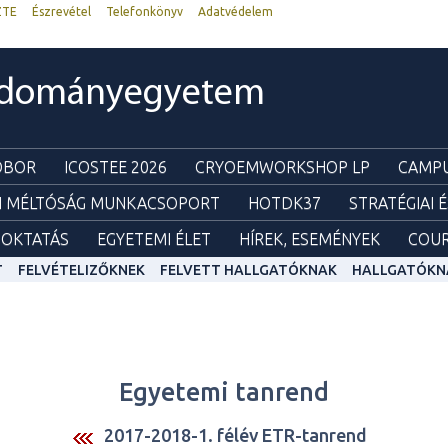
ZTE
Észrevétel
Telefonkönyv
Adatvédelem
udományegyetem
ZOBOR
ICOSTEE 2026
CRYOEMWORKSHOP LP
CAMPU
I MÉLTÓSÁG MUNKACSOPORT
HOTDK37
STRATÉGIAI 
OKTATÁS
EGYETEMI ÉLET
HÍREK, ESEMÉNYEK
COUR
T
FELVÉTELIZŐKNEK
FELVETT HALLGATÓKNAK
HALLGATÓKN
Egyetemi tanrend
2017-2018-1. félév ETR-tanrend