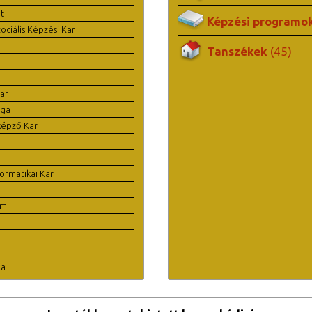
t
Képzési programo
ciális Képzési Kar
Tanszékek
(45)
ar
ága
képző Kar
ormatikai Kar
em
la