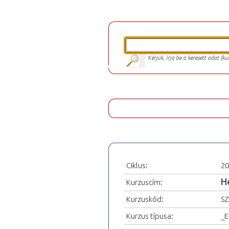
Kérjük, írja be a keresett adat (k
Ciklus:
20
H
Kurzuscím:
Kurzuskód:
SZ
Kurzus típusa:
_E