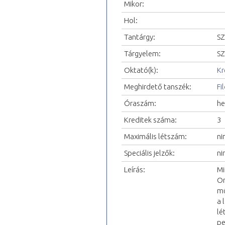
Mikor:
Hol:
Tantárgy:
SZ
Tárgyelem:
SZ
Oktató(k):
Kr
Meghirdető tanszék:
Fi
Óraszám:
he
Kreditek száma:
3
Maximális létszám:
ni
Speciális jelzők:
ni
Leírás:
Mi
On
mű
a 
lé
pe