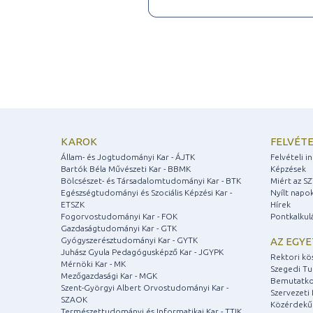
KAROK
FELVÉTE
Állam- és Jogtudományi Kar - ÁJTK
Felvételi 
Bartók Béla Művészeti Kar - BBMK
Képzések
Bölcsészet- és Társadalomtudományi Kar - BTK
Miért az S
Egészségtudományi és Szociális Képzési Kar -
Nyílt napo
ETSZK
Hírek
Fogorvostudományi Kar - FOK
Pontkalkul
Gazdaságtudományi Kar - GTK
Gyógyszerésztudományi Kar - GYTK
AZ EGY
Juhász Gyula Pedagógusképző Kar - JGYPK
Rektori kö
Mérnöki Kar - MK
Szegedi T
Mezőgazdasági Kar - MGK
Bemutatko
Szent-Györgyi Albert Orvostudományi Kar -
Szervezeti 
SZAOK
Közérdekű
Természettudományi és Informatikai Kar - TTIK