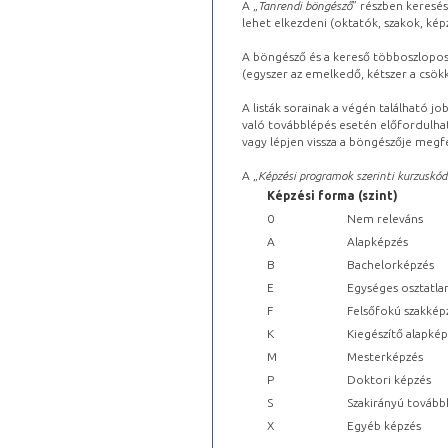
A „
Tanrendi böngésző
” részben keresés
lehet elkezdeni (oktatók, szakok, képz
A böngésző és a kereső többoszlopos 
(egyszer az emelkedő, kétszer a csök
A listák sorainak a végén található j
való továbblépés esetén előfordulhat
vagy lépjen vissza a böngészője megfe
A „
Képzési programok szerinti kurzuskód
Képzési forma (szint)
0
Nem releváns
A
Alapképzés
B
Bachelorképzés
E
Egységes osztatla
F
Felsőfokú szakkép
K
Kiegészítő alapké
M
Mesterképzés
P
Doktori képzés
S
Szakirányú tovább
X
Egyéb képzés