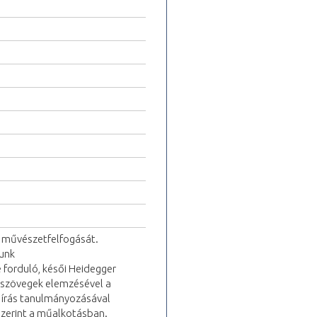
a művészetfelfogását.
lunk
é forduló, késői Heidegger
sői szövegek elemzésével a
 írás tanulmányozásával
szerint a műalkotásban.