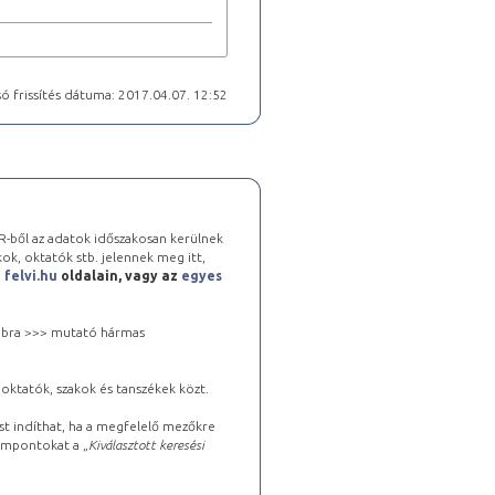
ó frissítés dátuma: 2017.04.07. 12:52
-ből az adatok időszakosan kerülnek
kok, oktatók stb. jelennek meg itt,
a
felvi.hu
oldalain, vagy az
egyes
 jobbra >>> mutató hármas
oktatók, szakok és tanszékek közt.
st indíthat, ha a megfelelő mezőkre
zempontokat a „
Kiválasztott keresési