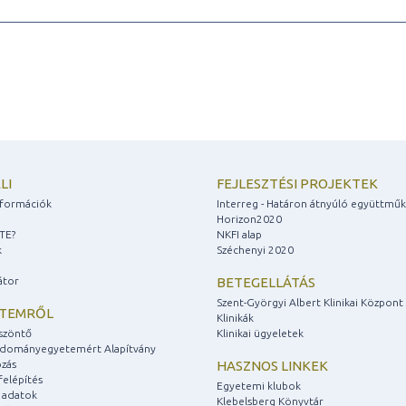
LI
FEJLESZTÉSI PROJEKTEK
információk
Interreg - Határon átnyúló együttmű
Horizon2020
ZTE?
NKFI alap
k
Széchenyi 2020
átor
BETEGELLÁTÁS
Szent-Györgyi Albert Klinikai Központ
ETEMRŐL
Klinikák
szöntő
Klinikai ügyeletek
udományegyetemért Alapítvány
zás
HASZNOS LINKEK
felépítés
Egyetemi klubok
 adatok
Klebelsberg Könyvtár