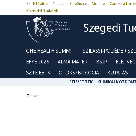
SZTE főoldal
Neptun
CooSpace
Modulo
Coursera for S
Közérdekű adatok
Szegedi T
ONE HEALTH SUMMIT
SZILASSI-POLIÉDER S
EFYE 2026
ALMA MATER
BSJP
ÉLETVÉG
SZTE EÉTK
OTDK37BIOLÓGIA
KUTATÁS
FELVETTEK
KLINIKAI KÖZPON
Tanrend