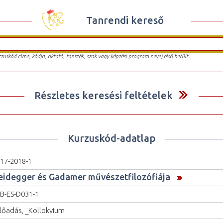
Tanrendi kereső
urzuskód címe, kódja, oktató, tanszék, szak vagy képzési program neve) első betűit.
Részletes keresési feltételek
Kurzuskód-adatlap
17-2018-1
eidegger és Gadamer művészetfilozófiája
B-ES-D031-1
lőadás, _Kollokvium