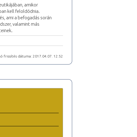
eutikájában, amikor
ban kell feloldódnia.
nés, ami a befogadás során
módszer, valamint más
teinek.
ó frissítés dátuma: 2017.04.07. 12:52