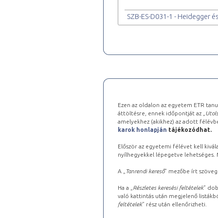
SZB-ES-D031-1 - Heidegger é
Ezen az oldalon az egyetem ETR tanu
áttöltésre, ennek időpontját az „
Utols
amelyekhez (akikhez) az adott félév
karok honlapján
tájékozódhat.
Először az egyetemi félévet kell kivála
nyílhegyekkel lépegetve lehetséges. Ma
A „
Tanrendi kereső
” mezőbe írt szöveg
Ha a „
Részletes keresési feltételek
” dob
való kattintás után megjelenő listákbó
feltételek
” rész után ellenőrizheti.