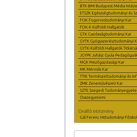
BTK-BMI Budapest Média Intéze
ETSZK Egészségtudományi és Szo
FOK Fogorvostudományi Kar
FOK-K Külföldi Hallgatók
GTK Gazdaságtudományi Kar
GYTK Gyógyszerésztudományi K
GYTK-Külföldi Hallgatók Titkárs
JGYPK Juhász Gyula Pedagógus
MGK Mezőgazdasági Kar
MK Mérnöki Kar
TTIK Természettudományi és Inf
ZMK Zeneművészeti Kar
SZTE Szegedi Tudományegyet
Összegyetemi
Önálló intézmény
Gál Ferenc Hittudományi Főisko