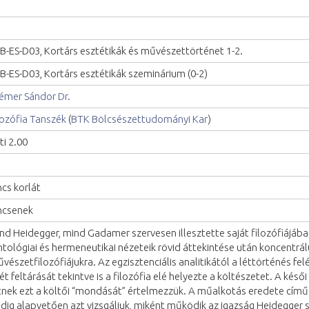
B-ES-D03, Kortárs esztétikák és művészettörténet 1-2.
B-ES-D03, Kortárs esztétikák szeminárium (0-2)
émer Sándor Dr.
lozófia Tanszék
(
BTK Bölcsészettudományi Kar
)
ti 2.00
ncs korlát
ncsenek
nd Heidegger, mind Gadamer szervesen illesztette saját filozófiájáb
tológiai és hermeneutikai nézeteik rövid áttekintése után koncentrá
vészetfilozófiájukra. Az egzisztenciális analitikától a léttörténés fel
lét feltárását tekintve is a filozófia elé helyezte a költészetet. A ké
tnek ezt a költői “mondását” értelmezzük. A műalkotás eredete című
dig alapvetően azt vizsgáljuk, miként működik az igazság Heidegger 