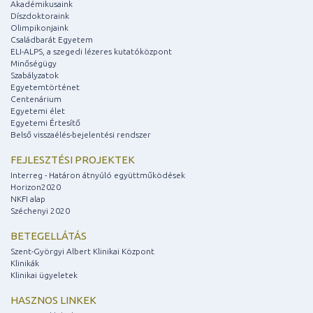
Akadémikusaink
Díszdoktoraink
Olimpikonjaink
Családbarát Egyetem
ELI-ALPS, a szegedi lézeres kutatóközpont
Minőségügy
Szabályzatok
Egyetemtörténet
Centenárium
Egyetemi élet
Egyetemi Értesítő
Belső visszaélés-bejelentési rendszer
FEJLESZTÉSI PROJEKTEK
Interreg - Határon átnyúló együttműködések
Horizon2020
NKFI alap
Széchenyi 2020
BETEGELLÁTÁS
Szent-Györgyi Albert Klinikai Központ
Klinikák
Klinikai ügyeletek
HASZNOS LINKEK