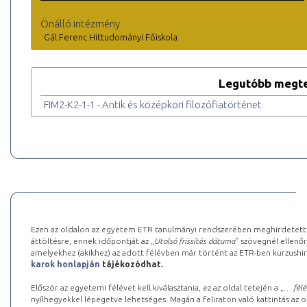
Önálló intézmény
Gál Ferenc Hittudományi Főiskola
Legutóbb megte
FIM2-K2-1-1 - Antik és középkori filozófiatörténet
Ezen az oldalon az egyetem ETR tanulmányi rendszerében meghirdetett k
áttöltésre, ennek időpontját az „
Utolsó frissítés dátuma
” szövegnél ellenőr
amelyekhez (akikhez) az adott félévben már történt az ETR-ben kurzushi
karok honlapján
tájékozódhat.
Először az egyetemi félévet kell kiválasztania, ez az oldal tetején a „
… félé
nyílhegyekkel lépegetve lehetséges. Magán a feliraton való kattintás az old