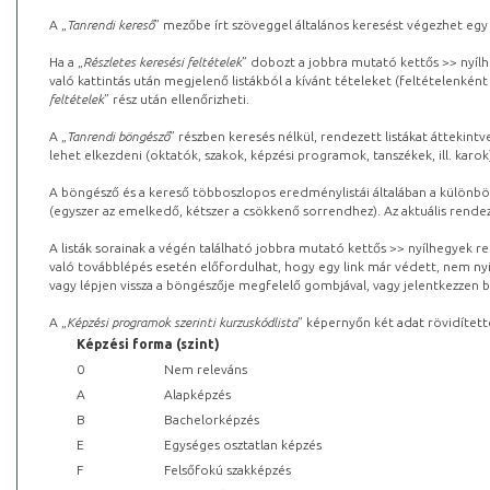
A „
Tanrendi kereső
” mezőbe írt szöveggel általános keresést végezhet egy
Ha a „
Részletes keresési feltételek
” dobozt a jobbra mutató kettős >> nyílh
való kattintás után megjelenő listákból a kívánt tételeket (feltételenként
feltételek
” rész után ellenőrizheti.
A „
Tanrendi böngésző
” részben keresés nélkül, rendezett listákat áttekin
lehet elkezdeni (oktatók, szakok, képzési programok, tanszékek, ill. karok
A böngésző és a kereső többoszlopos eredménylistái általában a különböz
(egyszer az emelkedő, kétszer a csökkenő sorrendhez). Az aktuális rendez
A listák sorainak a végén található jobbra mutató kettős >> nyílhegyek r
való továbblépés esetén előfordulhat, hogy egy link már védett, nem nyi
vagy lépjen vissza a böngészője megfelelő gombjával, vagy jelentkezzen be
A „
Képzési programok szerinti kurzuskódlista
” képernyőn két adat rövidített
Képzési forma (szint)
0
Nem releváns
A
Alapképzés
B
Bachelorképzés
E
Egységes osztatlan képzés
F
Felsőfokú szakképzés