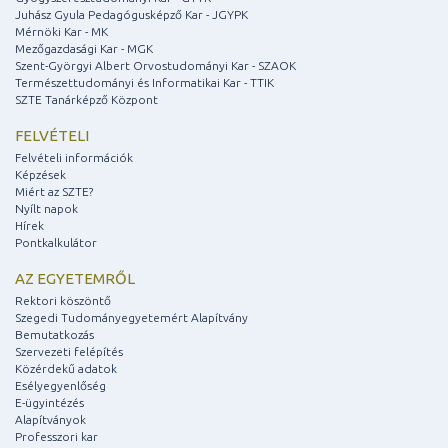
Juhász Gyula Pedagógusképző Kar - JGYPK
Mérnöki Kar - MK
Mezőgazdasági Kar - MGK
Szent-Györgyi Albert Orvostudományi Kar - SZAOK
Természettudományi és Informatikai Kar - TTIK
SZTE Tanárképző Központ
FELVÉTELI
Felvételi információk
Képzések
Miért az SZTE?
Nyílt napok
Hírek
Pontkalkulátor
AZ EGYETEMRŐL
Rektori köszöntő
Szegedi Tudományegyetemért Alapítvány
Bemutatkozás
Szervezeti felépítés
Közérdekű adatok
Esélyegyenlőség
E-ügyintézés
Alapítványok
Professzori kar