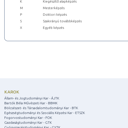
K
Kiegészítő alapképzés
M
Mesterképzés
P
Doktori képzés
S
Szakirányú továbbképzés
X
Egyéb képzés
KAROK
Állam- és Jogtudományi Kar - ÁJTK
Bartók Béla Művészeti Kar - BBMK
Bölcsészet- és Társadalomtudományi Kar - BTK
Egészségtudományi és Szociális Képzési Kar - ETSZK
Fogorvostudományi Kar - FOK
Gazdaságtudományi Kar - GTK
Gyógyszerésztudományi Kar - GYTK