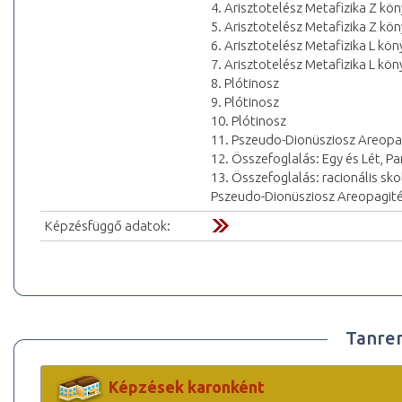
4. Arisztotelész Metafizika Z kö
5. Arisztotelész Metafizika Z kö
6. Arisztotelész Metafizika L kön
7. Arisztotelész Metafizika L kön
8. Plótinosz
9. Plótinosz
10. Plótinosz
11. Pszeudo-Dionüsziosz Areopa
12. Összefoglalás: Egy és Lét, P
13. Összefoglalás: racionális sko
Pszeudo-Dionüsziosz Areopagité
Képzésfüggő adatok:
Tanre
Képzések karonként