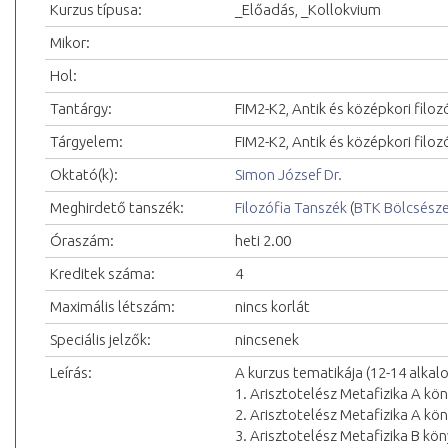
Kurzus típusa:
_Előadás, _Kollokvium
Mikor:
Hol:
Tantárgy:
FIM2-K2, Antik és középkori filoz
Tárgyelem:
FIM2-K2, Antik és középkori filoz
Oktató(k):
Simon József Dr.
Meghirdető tanszék:
Filozófia Tanszék
(
BTK Bölcsész
Óraszám:
heti 2.00
Kreditek száma:
4
Maximális létszám:
nincs korlát
Speciális jelzők:
nincsenek
Leírás:
A kurzus tematikája (12-14 alkal
1. Arisztotelész Metafizika A kö
2. Arisztotelész Metafizika A kö
3. Arisztotelész Metafizika B kö