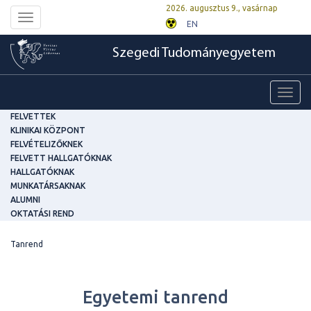
2026. augusztus 9., vasárnap
Toggle
EN
navigation
Szegedi Tudományegyetem
Toggl
navig
FELVETTEK
KLINIKAI KÖZPONT
FELVÉTELIZŐKNEK
FELVETT HALLGATÓKNAK
HALLGATÓKNAK
MUNKATÁRSAKNAK
ALUMNI
OKTATÁSI REND
Tanrend
Egyetemi tanrend