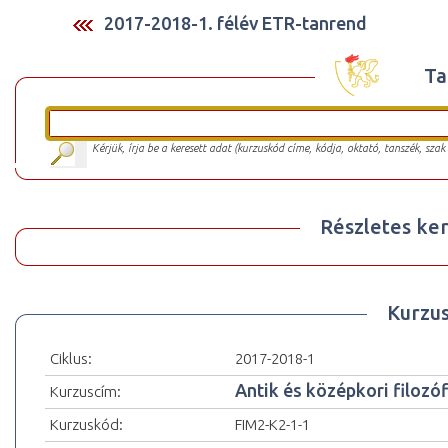
2017-2018-1. félév ETR-tanrend
Ta
Kérjük, írja be a keresett adat (kurzuskód címe, kódja, oktató, tanszék, szak
Részletes ker
Kurzu
Ciklus:
2017-2018-1
Antik és középkori filozó
Kurzuscím:
Kurzuskód:
FIM2-K2-1-1