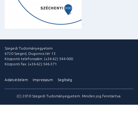
Szegedi Tudományegyetem
6720 Szeged, Dugonics tér 13.
Központi telefonszám: (+36-62) 544-000
Központi fax: (+36-62) 546-371
Adatvédelem
Impresszum
Segítség
(C) 2010 Szegedi Tudományegyetem. Minden jog fenntartva.