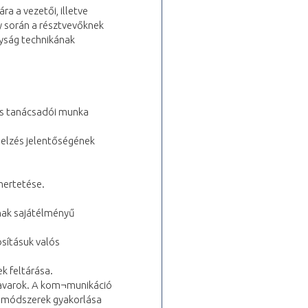
a a vezetői, illetve
y során a résztvevőknek
nyság technikának
 és tanácsadói munka
ajelzés jelentőségének
mertetése.
ának sajátélményű
sításuk valós
k feltárása.
zavarok. A kom¬munikáció
ő módszerek gyakorlása