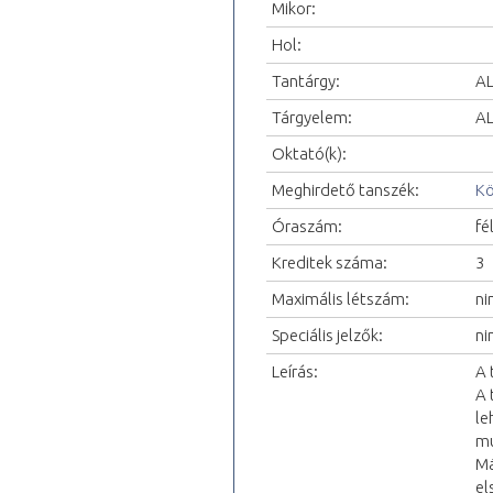
Mikor:
Hol:
Tantárgy:
AL
Tárgyelem:
AL
Oktató(k):
Meghirdető tanszék:
Kö
Óraszám:
fé
Kreditek száma:
3
Maximális létszám:
ni
Speciális jelzők:
ni
Leírás:
A 
A 
le
mu
Má
el