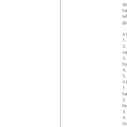
do
ta
le
gy
A 
1.
2.
sa
3.
tu
4.
5.
A 
1.
ta
2.
he
3.
4.
to