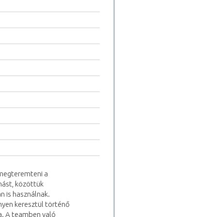
 megteremteni a
mást, közöttük
n is használnak.
yen keresztül történő
ra. A teamben való