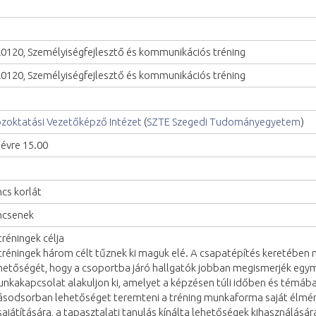
0120, Személyiségfejlesztő és kommunikációs tréning
0120, Személyiségfejlesztő és kommunikációs tréning
zoktatási Vezetőképző Intézet
(
SZTE Szegedi Tudományegyetem
)
lévre 15.00
ncs korlát
ncsenek
tréningek célja
tréningek három célt tűznek ki maguk elé. A csapatépítés keretében
hetőségét, hogy a csoportba járó hallgatók jobban megismerjék egy
nkakapcsolat alakuljon ki, amelyet a képzésen túli időben és témába
sodsorban lehetőséget teremteni a tréning munkaforma saját élmén
sajátítására, a tapasztalati tanulás kínálta lehetőségek kihasználásá