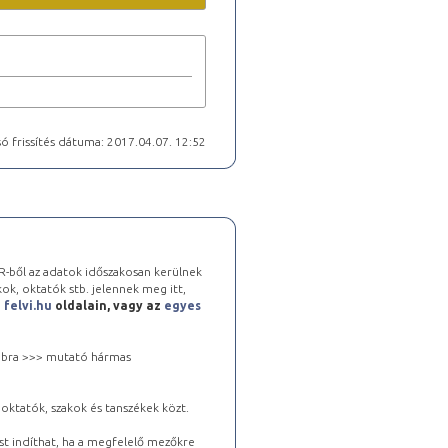
ó frissítés dátuma: 2017.04.07. 12:52
-ből az adatok időszakosan kerülnek
kok, oktatók stb. jelennek meg itt,
a
felvi.hu
oldalain, vagy az
egyes
 jobbra >>> mutató hármas
oktatók, szakok és tanszékek közt.
st indíthat, ha a megfelelő mezőkre