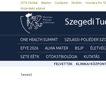
SZTE főoldal
Neptun
CooSpace
Modulo
Coursera for S
Közérdekű adatok
Szegedi T
ONE HEALTH SUMMIT
SZILASSI-POLIÉDER S
EFYE 2026
ALMA MATER
BSJP
ÉLETVÉG
SZTE EÉTK
OTDK37BIOLÓGIA
KUTATÁS
FELVETTEK
KLINIKAI KÖZPON
Tanrend