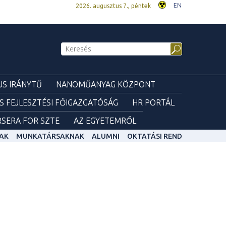
EN
2026. augusztus 7., péntek
S IRÁNYTŰ
NANOMŰANYAG KÖZPONT
ÉS FEJLESZTÉSI FŐIGAZGATÓSÁG
HR PORTÁL
SERA FOR SZTE
AZ EGYETEMRŐL
AK
MUNKATÁRSAKNAK
ALUMNI
OKTATÁSI REND