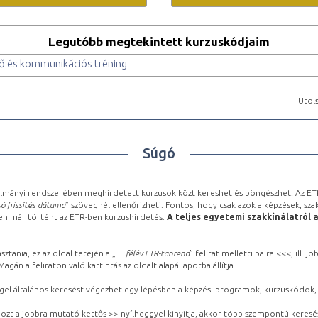
Legutóbb megtekintett kurzuskódjaim
ő és kommunikációs tréning
Utols
Súgó
lmányi rendszerében meghirdetett kurzusok közt kereshet és böngészhet. Az ETR
ó frissítés dátuma
” szövegnél ellenőrizheti. Fontos, hogy csak azok a képzések, sza
ben már történt az ETR-ben kurzushirdetés.
A teljes egyetemi szakkínálatról 
sztania, ez az oldal tetején a „
… félév ETR-tanrend
” felirat melletti balra <<<, ill.
gán a feliraton való kattintás az oldalt alapállapotba állítja.
gel általános keresést végezhet egy lépésben a képzési programok, kurzuskódok, 
ozt a jobbra mutató kettős >> nyílheggyel kinyitja, akkor több szempontú keresé