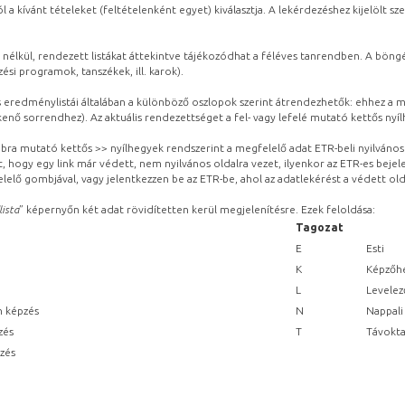
l a kívánt tételeket (feltételenként egyet) kiválasztja. A lekérdezéshez kijelölt s
 nélkül, rendezett listákat áttekintve tájékozódhat a féléves tanrendben. A böng
ési programok, tanszékek, ill. karok).
eredménylistái általában a különböző oszlopok szerint átrendezhetők: ehhez a me
kenő sorrendhez). Az aktuális rendezettséget a fel- vagy lefelé mutató kettős nyí
obbra mutató kettős >> nyílhegyek rendszerint a megfelelő adat ETR-beli nyilváno
, hogy egy link már védett, nem nyilvános oldalra vezet, ilyenkor az ETR-es beje
lelő gombjával, vagy jelentkezzen be az ETR-be, ahol az adatlekérést a védett olda
lista
” képernyőn két adat rövidítetten kerül megjelenítésre. Ezek feloldása:
Tagozat
E
Esti
K
Képzőhe
L
Levelez
n képzés
N
Nappali
zés
T
Távokta
pzés