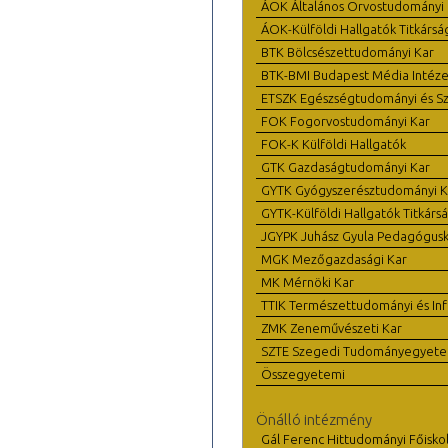
ÁOK Általános Orvostudományi 
ÁOK-Külföldi Hallgatók Titkársá
BTK Bölcsészettudományi Kar
BTK-BMI Budapest Média Intéze
ETSZK Egészségtudományi és Szo
FOK Fogorvostudományi Kar
FOK-K Külföldi Hallgatók
GTK Gazdaságtudományi Kar
GYTK Gyógyszerésztudományi K
GYTK-Külföldi Hallgatók Titkárs
JGYPK Juhász Gyula Pedagógus
MGK Mezőgazdasági Kar
MK Mérnöki Kar
TTIK Természettudományi és Inf
ZMK Zeneművészeti Kar
SZTE Szegedi Tudományegyet
Összegyetemi
Önálló intézmény
Gál Ferenc Hittudományi Főisko