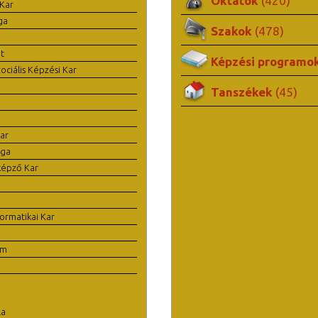
Oktatók
(420)
Kar
ga
Szakok
(478)
t
Képzési programo
ciális Képzési Kar
Tanszékek
(45)
ar
ága
képző Kar
ormatikai Kar
em
la