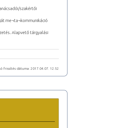
tanácsadói/szakértői
saját me¬ta¬kommunikáció
zetés. Alapvető tárgyalási
ó frissítés dátuma: 2017.04.07. 12:52