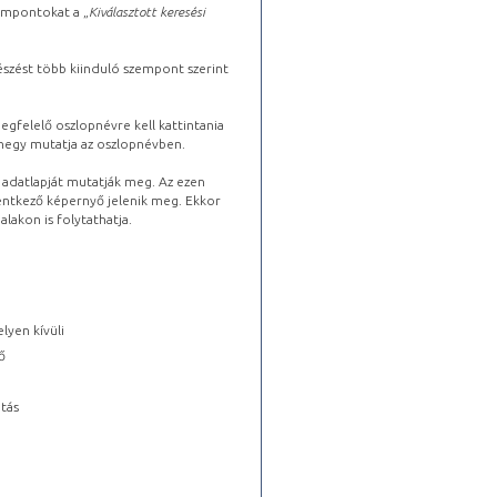
zempontokat a „
Kiválasztott keresési
észést több kiinduló szempont szerint
gfelelő oszlopnévre kell kattintania
lhegy mutatja az oszlopnévben.
s adatlapját mutatják meg. Az ezen
lentkező képernyő jelenik meg. Ekkor
lakon is folytathatja.
lyen kívüli
ő
tás