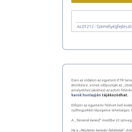
AL01212 - Személyégfejleszt
Ezen az oldalon az egyetem ETR tanu
áttöltésre, ennek időpontját az „
Utols
amelyekhez (akikhez) az adott félév
karok honlapján
tájékozódhat.
Először az egyetemi félévet kell kivála
nyílhegyekkel lépegetve lehetséges. Ma
A „
Tanrendi kereső
” mezőbe írt szöveg
Ha a „
Részletes keresési feltételek
” dob