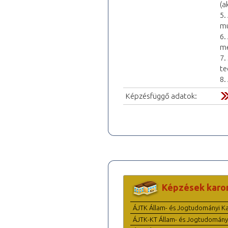
(a
5.
m
6.
me
7.
te
8.
Képzésfüggő adatok:
Képzések karo
ÁJTK Állam- és Jogtudományi K
ÁJTK-KT Állam- és Jogtudomány