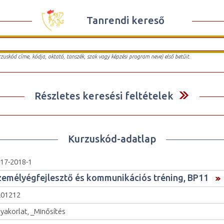
Tanrendi kereső
urzuskód címe, kódja, oktató, tanszék, szak vagy képzési program neve) első betűit.
Részletes keresési feltételek
Kurzuskód-adatlap
17-2018-1
zemélyégfejlesztő és kommunikációs tréning, BP11
L01212
yakorlat, _Minősítés