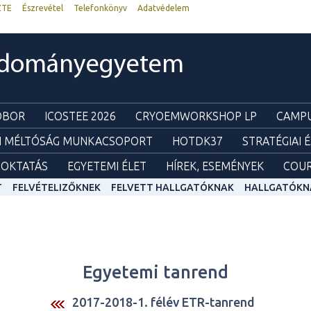
ZTE
Észrevétel
Telefonkönyv
Adatvédelem
udományegyetem
ZOBOR
ICOSTEE 2026
CRYOEMWORKSHOP LP
CAMPU
I MÉLTÓSÁG MUNKACSOPORT
HOTDK37
STRATÉGIAI 
OKTATÁS
EGYETEMI ÉLET
HÍREK, ESEMÉNYEK
COUR
T
FELVÉTELIZŐKNEK
FELVETT HALLGATÓKNAK
HALLGATÓKN
Egyetemi tanrend
2017-2018-1. félév ETR-tanrend