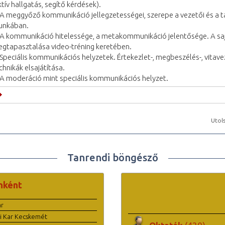
ktív hallgatás, segítő kérdések).
 A meggyőző kommunikáció jellegzetességei, szerepe a vezetői és a 
unkában.
 A kommunikáció hitelessége, a metakommunikáció jelentősége. A 
gtapasztalása video-tréning keretében.
 Speciális kommunikációs helyzetek. Értekezlet-, megbeszélés-, vitave
chnikák elsajátítása.
 A moderáció mint speciális kommunikációs helyzet.
Utols
Tanrendi böngésző
nként
ar
i Kar Kecskemét