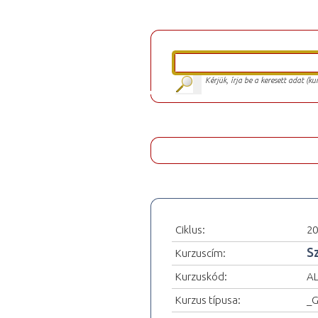
Kérjük, írja be a keresett adat (k
Ciklus:
20
S
Kurzuscím:
Kurzuskód:
A
Kurzus típusa:
_G