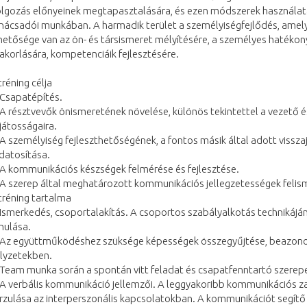
lgozás előnyeinek megtapasztalására, és ezen módszerek használatár
nácsadói munkában. A harmadik terület a személyiségfejlődés, amel
hetősége van az ön- és társismeret mélyítésére, a személyes hatéko
akorlására, kompetenciáik fejlesztésére.
tréning célja
 Csapatépítés.
 A résztvevők önismeretének növelése, különös tekintettel a vezető
játosságaira.
 A személyiség fejleszthetőségének, a fontos másik által adott vissz
datosítása.
 A kommunikációs készségek felmérése és fejlesztése.
 A szerep által meghatározott kommunikációs jellegzetességek felis
tréning tartalma
 Ismerkedés, csoportalakítás. A csoportos szabályalkotás technikáj
nulása.
 Az együttműködéshez szüksége képességek összegyűjtése, beazono
lyzetekben.
 Team munka során a spontán vitt feladat és csapatfenntartó szerepe
 A verbális kommunikáció jellemzői. A leggyakoribb kommunikációs 
rzulása az interperszonális kapcsolatokban. A kommunikációt segít