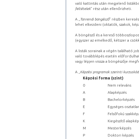
való kattintás után megjelenő listákbó
feltételek
” rész után ellenőrizheti.
A „
Tanrendi böngésző
” részben keresés
lehet elkezdeni (oktatók, szakok, képz
A böngésző és a kereső többoszlopos 
(egyszer az emelkedő, kétszer a csök
A listák sorainak a végén található j
való továbblépés esetén előfordulhat
vagy lépjen vissza a böngészője megfe
A „
Képzési programok szerinti kurzuskód
Képzési forma (szint)
0
Nem releváns
A
Alapképzés
B
Bachelorképzés
E
Egységes osztatla
F
Felsőfokú szakkép
K
Kiegészítő alapké
M
Mesterképzés
P
Doktori képzés