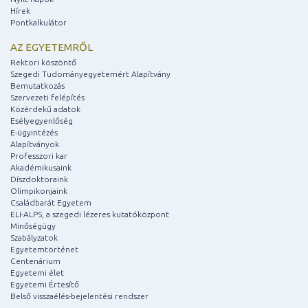
Hírek
Pontkalkulátor
AZ EGYETEMRŐL
Rektori köszöntő
Szegedi Tudományegyetemért Alapítvány
Bemutatkozás
Szervezeti felépítés
Közérdekű adatok
Esélyegyenlőség
E-ügyintézés
Alapítványok
Professzori kar
Akadémikusaink
Díszdoktoraink
Olimpikonjaink
Családbarát Egyetem
ELI-ALPS, a szegedi lézeres kutatóközpont
Minőségügy
Szabályzatok
Egyetemtörténet
Centenárium
Egyetemi élet
Egyetemi Értesítő
Belső visszaélés-bejelentési rendszer