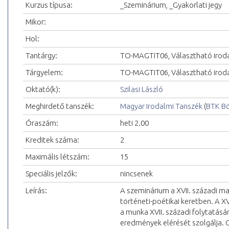
Kurzus típusa:
_Szeminárium, _Gyakorlati jegy
Mikor:
Hol:
Tantárgy:
TO-MAGTIT06, Választható irod
Tárgyelem:
TO-MAGTIT06, Választható iroda
Oktató(k):
Szilasi László
Meghirdető tanszék:
Magyar Irodalmi Tanszék
(
BTK Bö
Óraszám:
heti 2.00
Kreditek száma:
2
Maximális létszám:
15
Speciális jelzők:
nincsenek
Leírás:
A szeminárium a XVII. századi ma
történeti-poétikai keretben. A X
a munka XVII. századi folytatás
eredmények elérését szolgálja. C