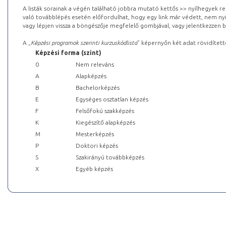
A listák sorainak a végén található jobbra mutató kettős >> nyílhegyek r
való továbblépés esetén előfordulhat, hogy egy link már védett, nem nyi
vagy lépjen vissza a böngészője megfelelő gombjával, vagy jelentkezzen be
A „
Képzési programok szerinti kurzuskódlista
” képernyőn két adat rövidített
Képzési forma (szint)
0
Nem releváns
A
Alapképzés
B
Bachelorképzés
E
Egységes osztatlan képzés
F
Felsőfokú szakképzés
K
Kiegészítő alapképzés
M
Mesterképzés
P
Doktori képzés
S
Szakirányú továbbképzés
X
Egyéb képzés