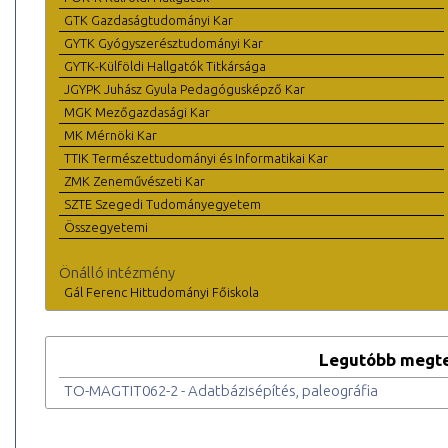
GTK Gazdaságtudományi Kar
GYTK Gyógyszerésztudományi Kar
GYTK-Külföldi Hallgatók Titkársága
JGYPK Juhász Gyula Pedagógusképző Kar
MGK Mezőgazdasági Kar
MK Mérnöki Kar
TTIK Természettudományi és Informatikai Kar
ZMK Zeneművészeti Kar
SZTE Szegedi Tudományegyetem
Összegyetemi
Önálló intézmény
Gál Ferenc Hittudományi Főiskola
Legutóbb megte
TO-MAGTIT062-2 - Adatbázisépítés, paleográfia