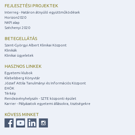
FEJLESZTÉSI PROJEKTEK
Interreg - Határon átnyúló együttműködések
Horizon2020
NKFI alap
Széchenyi 2020
BETEGELLÁTÁS
Szent-Györgyi Albert Klinikai Központ
Klinikák
Klinikai ügyeletek
HASZNOS LINKEK
Egyetemi klubok
Klebelsberg Könyvtár
József Attila Tanulmányi és Információs Központ
EHÖK
Térkép
Rendezvényhelyszín - SZTE központi épület
Karrier - Pályázatok egyetemi állásokra, tisztségekre
KÖVESS MINKET