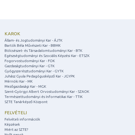
KAROK
Állam- és Jogtudományi Kar - ÁJTK
Bartók Béla Művészeti Kar - BBMK
Bölcsészet- és Társadalomtudományi Kar - BTK
Egészségtudományi és Szociális Képzési Kar - ETSZK
Fogorvostudományi Kar - FOK
Gazdaságtudományi Kar - GTK
Gyógyszerésztudományi Kar - GYTK
Juhász Gyula Pedagógusképző Kar - JGYPK
Mérnöki Kar - MK
Mezőgazdasági Kar - MGK
Szent-Györgyi Albert Orvostudományi Kar - SZAOK
Természettudományi és Informatikai Kar - TTIK
SZTE Tanárképző Központ
FELVÉTELI
Felvételi információk
Képzések
Miért az SZTE?
Nyílt napok