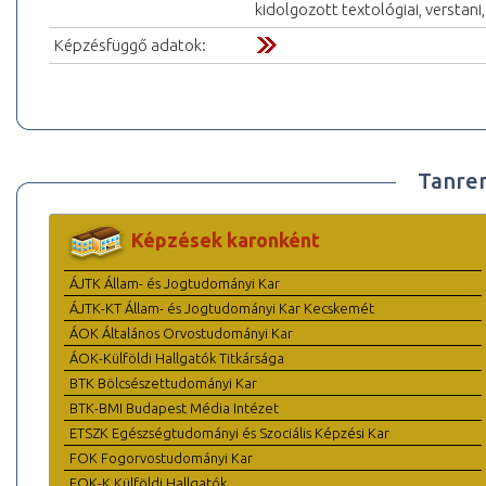
kidolgozott textológiai, verstani
Képzésfüggő adatok:
Tanre
Képzések karonként
ÁJTK Állam- és Jogtudományi Kar
ÁJTK-KT Állam- és Jogtudományi Kar Kecskemét
ÁOK Általános Orvostudományi Kar
ÁOK-Külföldi Hallgatók Titkársága
BTK Bölcsészettudományi Kar
BTK-BMI Budapest Média Intézet
ETSZK Egészségtudományi és Szociális Képzési Kar
FOK Fogorvostudományi Kar
FOK-K Külföldi Hallgatók