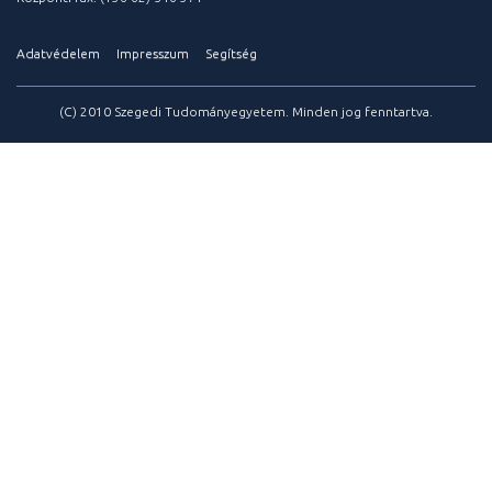
Adatvédelem
Impresszum
Segítség
(C) 2010 Szegedi Tudományegyetem. Minden jog fenntartva.