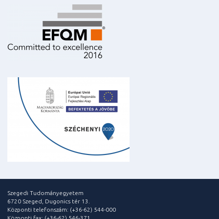
Szegedi Tudományegyetem
6720 Szeged, Dugonics tér 13.
Központi telefonszám: (+36-62) 544-000
Központi fax: (+36-62) 546-371