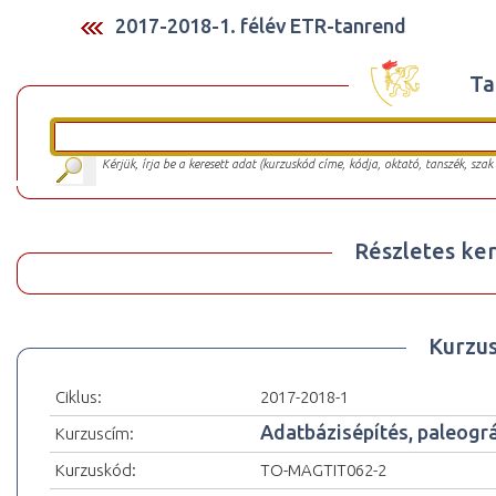
2017-2018-1. félév ETR-tanrend
Ta
Kérjük, írja be a keresett adat (kurzuskód címe, kódja, oktató, tanszék, szak
Részletes ker
Kurzu
Ciklus:
2017-2018-1
Adatbázisépítés, paleográ
Kurzuscím:
Kurzuskód:
TO-MAGTIT062-2