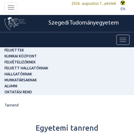
2026. augusztus 7., péntek
Toggle
EN
navigation
Szegedi Tudományegyetem
Toggl
navig
FELVETTEK
KLINIKAI KÖZPONT
FELVÉTELIZŐKNEK
FELVETT HALLGATÓKNAK
HALLGATÓKNAK
MUNKATÁRSAKNAK
ALUMNI
OKTATÁSI REND
Tanrend
Egyetemi tanrend