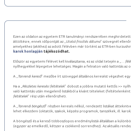
Ezen az oldalon az egyetem ETR tanulmányi rendszerében meghirdetett k
áttöltésre, ennek időpontját az „
Utolsó frissítés dátuma
” szövegnél ellenőr
amelyekhez (akikhez) az adott félévben már történt az ETR-ben kurzushi
karok honlapján
tájékozódhat.
Először az egyetemi félévet kell kiválasztania, ez az oldal tetején a „
… félé
nyílhegyekkel lépegetve lehetséges. Magán a feliraton való kattintás az old
A „
Tanrendi kereső
” mezőbe írt szöveggel általános keresést végezhet egy
Ha a „
Részletes keresési feltételek
” dobozt a jobbra mutató kettős >> nyílh
való kattintás után megjelenő listákból a kívánt tételeket (feltételenként
feltételek
” rész után ellenőrizheti.
A „
Tanrendi böngésző
” részben keresés nélkül, rendezett listákat áttekin
lehet elkezdeni (oktatók, szakok, képzési programok, tanszékek, ill. karok
A böngésző és a kereső többoszlopos eredménylistái általában a különböz
(egyszer az emelkedő, kétszer a csökkenő sorrendhez). Az aktuális rendez