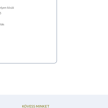
lyen kívüli
ő
tás
KÖVESS MINKET