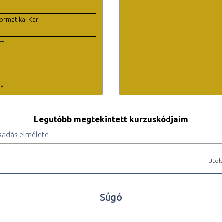
ormatikai Kar
em
la
Legutóbb megtekintett kurzuskódjaim
csadás elmélete
Utols
Súgó