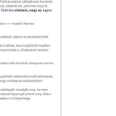
-ből az adatok időszakosan kerülnek
kok, oktatók stb. jelennek meg itt,
a
felvi.hu
oldalain, vagy az
egyes
 jobbra >>> mutató hármas
oktatók, szakok és tanszékek közt.
st indíthat, ha a megfelelő mezőkre
zempontokat a „
Kiválasztott keresési
észést több kiinduló szempont szerint
gfelelő oszlopnévre kell kattintania
lhegy mutatja az oszlopnévben.
s adatlapját mutatják meg. Az ezen
lentkező képernyő jelenik meg. Ekkor
lakon is folytathatja.