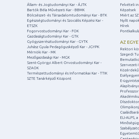
Állam- és Jogtudományi Kar - ÁJTK
Felvételi 
Bartók Béla Művészeti Kar - BBMK
Képzések
Bölcsészet- és Társadalomtudományi Kar - BTK
Miért az S
Egészségtudományi és Szociális Képzési Kar -
Nyílt napo
ETSZK
Hírek
Fogorvostudományi Kar - FOK
Pontkalkul
Gazdaságtudományi Kar - GTK
Gyógyszerésztudományi Kar - GYTK
AZ EGY
Juhász Gyula Pedagógusképző Kar - JGYPK
Rektori kö
Mérnöki Kar - MK
Szegedi T
Mezőgazdasági Kar - MGK
Bemutatko
Szent-Györgyi Albert Orvostudományi Kar -
Szervezeti 
SZAOK
Közérdekű
Természettudományi és Informatikai Kar - TTIK
Esélyegyen
SZTE Tanárképző Központ
E-ügyintéz
Alapítvány
Professzori
Akadémiku
Díszdoktor
Olimpikonj
Családbar
ELI-ALPS, 
Minőségüg
Szabályzat
Egyetemtö
Centenári