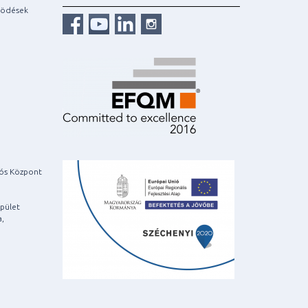
ködések
iós Központ
pület
a,