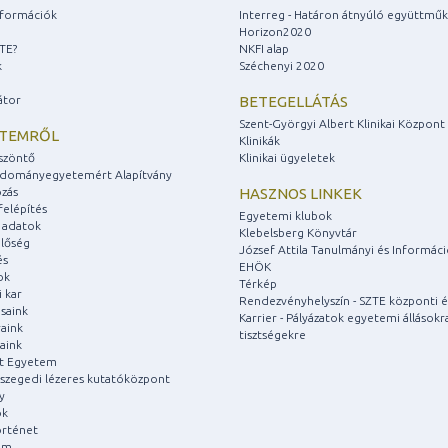
információk
Interreg - Határon átnyúló együttmű
Horizon2020
ZTE?
NKFI alap
k
Széchenyi 2020
átor
BETEGELLÁTÁS
Szent-Györgyi Albert Klinikai Központ
ETEMRŐL
Klinikák
szöntő
Klinikai ügyeletek
udományegyetemért Alapítvány
zás
HASZNOS LINKEK
felépítés
Egyetemi klubok
 adatok
Klebelsberg Könyvtár
lőség
József Attila Tanulmányi és Informác
és
EHÖK
ok
Térkép
 kar
Rendezvényhelyszín - SZTE központi é
saink
Karrier - Pályázatok egyetemi állásokr
aink
tisztségekre
aink
át Egyetem
a szegedi lézeres kutatóközpont
y
ok
rténet
um