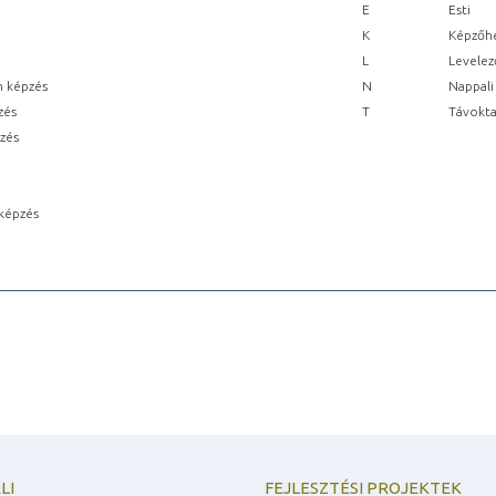
E
Esti
K
Képzőhe
L
Levelez
n képzés
N
Nappali
zés
T
Távokta
pzés
képzés
LI
FEJLESZTÉSI PROJEKTEK