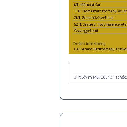
MK Mérnöki Kar
TTIK Természettudományi és Inf
ZMK Zeneművészeti Kar
SZTE Szegedi Tudományegyet
Összegyetemi
Önálló intézmény
Gál Ferenc Hittudományi Főisko
3. félév m-MEPE0613 - Taná