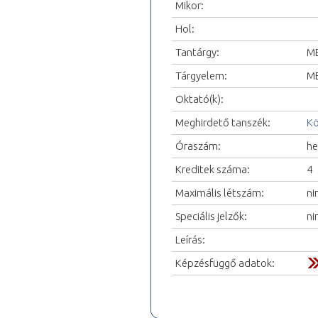
Mikor:
Hol:
Tantárgy:
ME
Tárgyelem:
ME
Oktató(k):
Meghirdető tanszék:
Kö
Óraszám:
he
Kreditek száma:
4
Maximális létszám:
ni
Speciális jelzők:
ni
Leírás:
Képzésfüggő adatok: