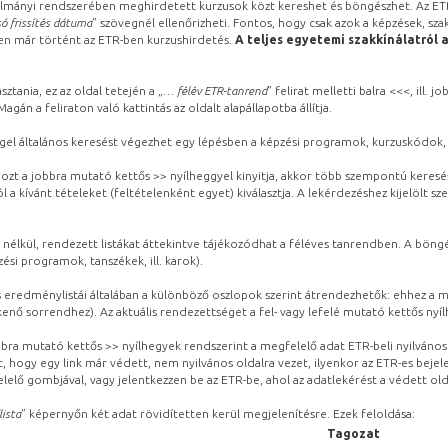
lmányi rendszerében meghirdetett kurzusok közt kereshet és böngészhet. Az ETR
ó frissítés dátuma
” szövegnél ellenőrizheti. Fontos, hogy csak azok a képzések, sza
ben már történt az ETR-ben kurzushirdetés.
A teljes egyetemi szakkínálatról 
sztania, ez az oldal tetején a „
… félév ETR-tanrend
” felirat melletti balra <<<, ill.
gán a feliraton való kattintás az oldalt alapállapotba állítja.
gel általános keresést végezhet egy lépésben a képzési programok, kurzuskódok, 
ozt a jobbra mutató kettős >> nyílheggyel kinyitja, akkor több szempontú keresé
l a kívánt tételeket (feltételenként egyet) kiválasztja. A lekérdezéshez kijelölt s
 nélkül, rendezett listákat áttekintve tájékozódhat a féléves tanrendben. A böng
ési programok, tanszékek, ill. karok).
eredménylistái általában a különböző oszlopok szerint átrendezhetők: ehhez a me
kenő sorrendhez). Az aktuális rendezettséget a fel- vagy lefelé mutató kettős nyí
obbra mutató kettős >> nyílhegyek rendszerint a megfelelő adat ETR-beli nyilváno
, hogy egy link már védett, nem nyilvános oldalra vezet, ilyenkor az ETR-es beje
lelő gombjával, vagy jelentkezzen be az ETR-be, ahol az adatlekérést a védett olda
lista
” képernyőn két adat rövidítetten kerül megjelenítésre. Ezek feloldása:
Tagozat