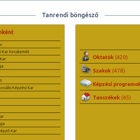
Tanrendi böngésző
nként
ar
i Kar Kecskemét
Oktatók
(420)
Kar
ga
Szakok
(478)
t
Képzési programo
ciális Képzési Kar
Tanszékek
(45)
ar
ága
képző Kar