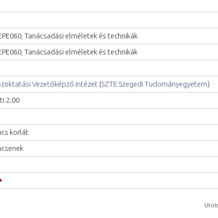
PE060, Tanácsadási elméletek és technikák
PE060, Tanácsadási elméletek és technikák
zoktatási Vezetőképző Intézet
(
SZTE Szegedi Tudományegyetem
)
ti 2.00
ncs korlát
ncsenek
Utols