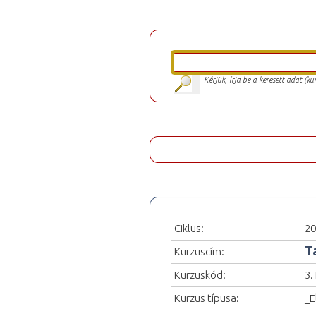
Kérjük, írja be a keresett adat (k
Ciklus:
20
T
Kurzuscím:
Kurzuskód:
3.
Kurzus típusa:
_E