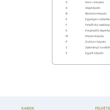
0
Nem releváns
A
Alapképzés
B
Bachelorképzés
E
Egységes osztatla
F
Felsőfokú szakkép
K
Kiegészítő alapké
M
Mesterképzés
P
Doktori képzés
S
Szakirányú tovább
X
Egyéb képzés
KAROK
FELVÉTE