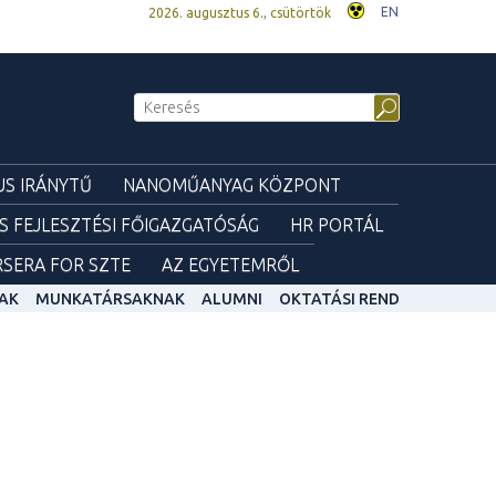
EN
2026. augusztus 6., csütörtök
S IRÁNYTŰ
NANOMŰANYAG KÖZPONT
ÉS FEJLESZTÉSI FŐIGAZGATÓSÁG
HR PORTÁL
SERA FOR SZTE
AZ EGYETEMRŐL
AK
MUNKATÁRSAKNAK
ALUMNI
OKTATÁSI REND