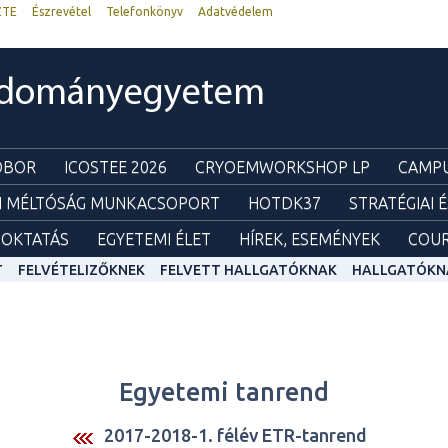
ZTE
Észrevétel
Telefonkönyv
Adatvédelem
udományegyetem
ZOBOR
ICOSTEE 2026
CRYOEMWORKSHOP LP
CAMPU
I MÉLTÓSÁG MUNKACSOPORT
HOTDK37
STRATÉGIAI 
OKTATÁS
EGYETEMI ÉLET
HÍREK, ESEMÉNYEK
COUR
T
FELVÉTELIZŐKNEK
FELVETT HALLGATÓKNAK
HALLGATÓKN
Egyetemi tanrend
2017-2018-1. félév ETR-tanrend