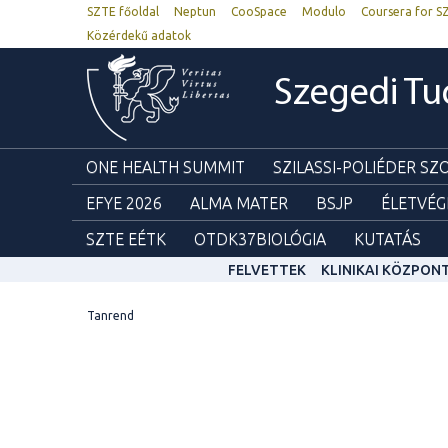
SZTE főoldal
Neptun
CooSpace
Modulo
Coursera for S
Közérdekű adatok
Szegedi T
ONE HEALTH SUMMIT
SZILASSI-POLIÉDER S
EFYE 2026
ALMA MATER
BSJP
ÉLETVÉG
SZTE EÉTK
OTDK37BIOLÓGIA
KUTATÁS
FELVETTEK
KLINIKAI KÖZPON
Tanrend