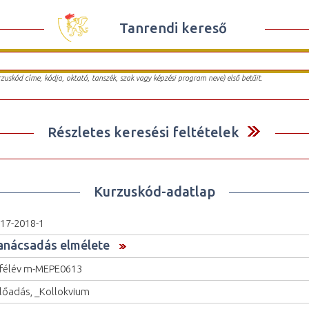
Tanrendi kereső
urzuskód címe, kódja, oktató, tanszék, szak vagy képzési program neve) első betűit.
Részletes keresési feltételek
Kurzuskód-adatlap
17-2018-1
anácsadás elmélete
 félév m-MEPE0613
lőadás, _Kollokvium