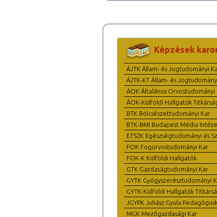
Képzések karo
ÁJTK Állam- és Jogtudományi K
ÁJTK-KT Állam- és Jogtudomány
ÁOK Általános Orvostudományi 
ÁOK-Külföldi Hallgatók Titkársá
BTK Bölcsészettudományi Kar
BTK-BMI Budapest Média Intéze
ETSZK Egészségtudományi és Szo
FOK Fogorvostudományi Kar
FOK-K Külföldi Hallgatók
GTK Gazdaságtudományi Kar
GYTK Gyógyszerésztudományi K
GYTK-Külföldi Hallgatók Titkárs
JGYPK Juhász Gyula Pedagógus
MGK Mezőgazdasági Kar