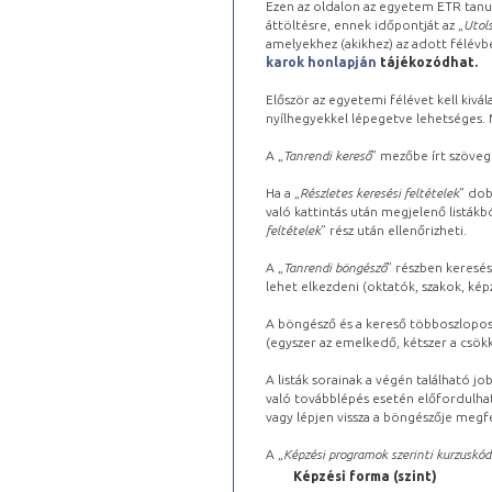
Ezen az oldalon az egyetem ETR tanu
áttöltésre, ennek időpontját az „
Utols
amelyekhez (akikhez) az adott félév
karok honlapján
tájékozódhat.
Először az egyetemi félévet kell kivála
nyílhegyekkel lépegetve lehetséges. Ma
A „
Tanrendi kereső
” mezőbe írt szöveg
Ha a „
Részletes keresési feltételek
” dob
való kattintás után megjelenő listákbó
feltételek
” rész után ellenőrizheti.
A „
Tanrendi böngésző
” részben keresés
lehet elkezdeni (oktatók, szakok, képz
A böngésző és a kereső többoszlopos 
(egyszer az emelkedő, kétszer a csök
A listák sorainak a végén található j
való továbblépés esetén előfordulhat
vagy lépjen vissza a böngészője megfe
A „
Képzési programok szerinti kurzuskód
Képzési forma (szint)