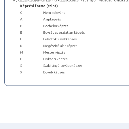
A „
Képzési programok szerinti kurzuskódlista
” képernyőn két adat rövidített
Képzési forma (szint)
0
Nem releváns
A
Alapképzés
B
Bachelorképzés
E
Egységes osztatlan képzés
F
Felsőfokú szakképzés
K
Kiegészítő alapképzés
M
Mesterképzés
P
Doktori képzés
S
Szakirányú továbbképzés
X
Egyéb képzés