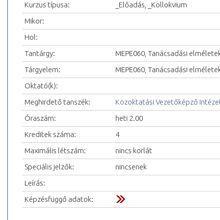
Kurzus típusa:
_Előadás, _Kollokvium
Mikor:
Hol:
Tantárgy:
MEPE060, Tanácsadási elméletek
Tárgyelem:
MEPE060, Tanácsadási elméletek
Oktató(k):
Meghirdető tanszék:
Közoktatási Vezetőképző Intéze
Óraszám:
heti 2.00
Kreditek száma:
4
Maximális létszám:
nincs korlát
Speciális jelzők:
nincsenek
Leírás:
Képzésfüggő adatok: