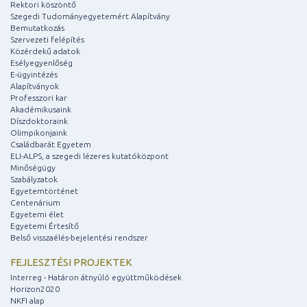
Rektori köszöntő
Szegedi Tudományegyetemért Alapítvány
Bemutatkozás
Szervezeti felépítés
Közérdekű adatok
Esélyegyenlőség
E-ügyintézés
Alapítványok
Professzori kar
Akadémikusaink
Díszdoktoraink
Olimpikonjaink
Családbarát Egyetem
ELI-ALPS, a szegedi lézeres kutatóközpont
Minőségügy
Szabályzatok
Egyetemtörténet
Centenárium
Egyetemi élet
Egyetemi Értesítő
Belső visszaélés-bejelentési rendszer
FEJLESZTÉSI PROJEKTEK
Interreg - Határon átnyúló együttműködések
Horizon2020
NKFI alap