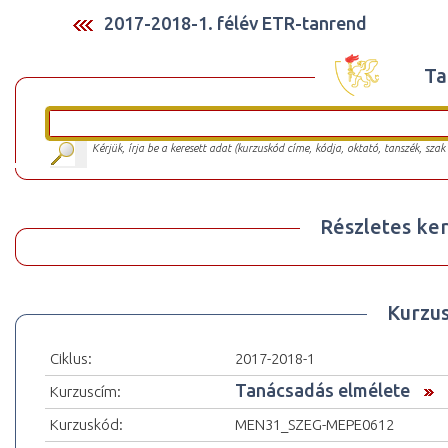
2017-2018-1. félév ETR-tanrend
Ta
Kérjük, írja be a keresett adat (kurzuskód címe, kódja, oktató, tanszék, szak
Részletes ker
Kurzu
Ciklus:
2017-2018-1
Tanácsadás elmélete
Kurzuscím:
Kurzuskód:
MEN31_SZEG-MEPE0612