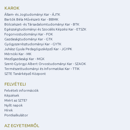
KAROK
Állam- és Jogtudományi Kar - ÁJTK
Bartók Béla Művészeti Kar - BBMK
Bölcsészet- és Társadalomtudományi Kar - BTK
Egészségtudományi és Szociális Képzési Kar - ETSZK
Fogorvostudományi Kar - FOK
Gazdaságtudományi Kar - GTK
Gyógyszerésztudományi Kar - GYTK
Juhász Gyula Pedagógusképző Kar - JGYPK
Mérnöki Kar - MK
Mezőgazdasági Kar - MGK
Szent-Györgyi Albert Orvostudományi Kar - SZAOK
Természettudományi és Informatikai Kar - TTIK
SZTE Tanárképző Központ
FELVÉTELI
Felvételi információk
Képzések
Miért az SZTE?
Nyílt napok
Hírek
Pontkalkulátor
AZ EGYETEMRŐL