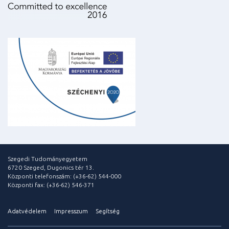
Szegedi Tudományegyetem
6720 Szeged, Dugonics tér 13.
Központi telefonszám: (+36-62) 544-000
Központi fax: (+36-62) 546-371
Adatvédelem
Impresszum
Segítség