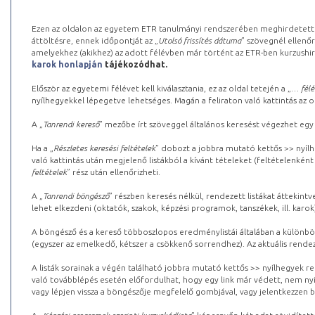
Ezen az oldalon az egyetem ETR tanulmányi rendszerében meghirdetett k
áttöltésre, ennek időpontját az „
Utolsó frissítés dátuma
” szövegnél ellenőr
amelyekhez (akikhez) az adott félévben már történt az ETR-ben kurzushi
karok honlapján
tájékozódhat.
Először az egyetemi félévet kell kiválasztania, ez az oldal tetején a „
… félé
nyílhegyekkel lépegetve lehetséges. Magán a feliraton való kattintás az old
A „
Tanrendi kereső
” mezőbe írt szöveggel általános keresést végezhet egy
Ha a „
Részletes keresési feltételek
” dobozt a jobbra mutató kettős >> nyílh
való kattintás után megjelenő listákból a kívánt tételeket (feltételenként
feltételek
” rész után ellenőrizheti.
A „
Tanrendi böngésző
” részben keresés nélkül, rendezett listákat áttekin
lehet elkezdeni (oktatók, szakok, képzési programok, tanszékek, ill. karok
A böngésző és a kereső többoszlopos eredménylistái általában a különböz
(egyszer az emelkedő, kétszer a csökkenő sorrendhez). Az aktuális rendez
A listák sorainak a végén található jobbra mutató kettős >> nyílhegyek r
való továbblépés esetén előfordulhat, hogy egy link már védett, nem nyi
vagy lépjen vissza a böngészője megfelelő gombjával, vagy jelentkezzen be