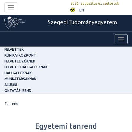
2026. augusztus 6., csütörtök
Toggle
EN
navigation
Szegedi Tudományegyetem
Toggl
navig
FELVETTEK
KLINIKAI KÖZPONT
FELVÉTELIZŐKNEK
FELVETT HALLGATÓKNAK
HALLGATÓKNAK
MUNKATÁRSAKNAK
ALUMNI
OKTATÁSI REND
Tanrend
Egyetemi tanrend