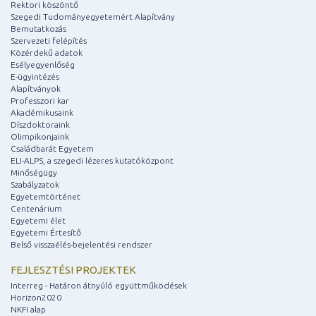
Rektori köszöntő
Szegedi Tudományegyetemért Alapítvány
Bemutatkozás
Szervezeti felépítés
Közérdekű adatok
Esélyegyenlőség
E-ügyintézés
Alapítványok
Professzori kar
Akadémikusaink
Díszdoktoraink
Olimpikonjaink
Családbarát Egyetem
ELI-ALPS, a szegedi lézeres kutatóközpont
Minőségügy
Szabályzatok
Egyetemtörténet
Centenárium
Egyetemi élet
Egyetemi Értesítő
Belső visszaélés-bejelentési rendszer
FEJLESZTÉSI PROJEKTEK
Interreg - Határon átnyúló együttműködések
Horizon2020
NKFI alap