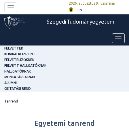
2026. augusztus 9., vasárnap
Toggle
EN
navigation
Szegedi Tudományegyetem
Toggl
navig
FELVETTEK
KLINIKAI KÖZPONT
FELVÉTELIZŐKNEK
FELVETT HALLGATÓKNAK
HALLGATÓKNAK
MUNKATÁRSAKNAK
ALUMNI
OKTATÁSI REND
Tanrend
Egyetemi tanrend