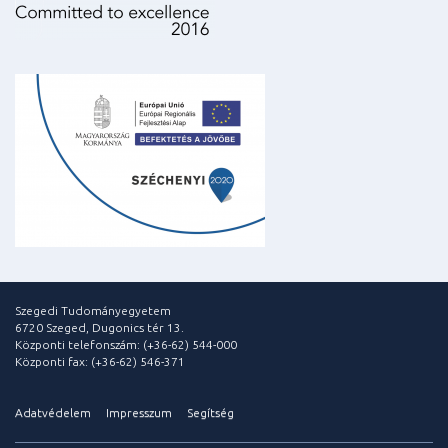
Szegedi Tudományegyetem
6720 Szeged, Dugonics tér 13.
Központi telefonszám: (+36-62) 544-000
Központi fax: (+36-62) 546-371
Adatvédelem
Impresszum
Segítség