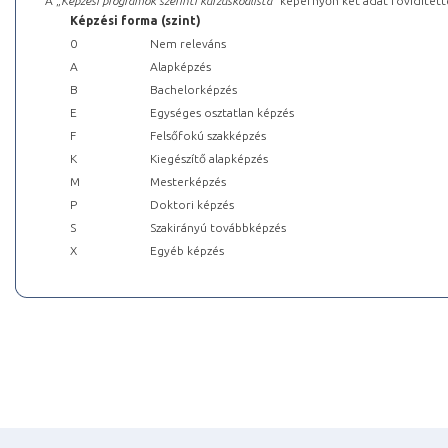
A „
Képzési programok szerinti kurzuskódlista
” képernyőn két adat rövidített
Képzési forma (szint)
0
Nem releváns
A
Alapképzés
B
Bachelorképzés
E
Egységes osztatlan képzés
F
Felsőfokú szakképzés
K
Kiegészítő alapképzés
M
Mesterképzés
P
Doktori képzés
S
Szakirányú továbbképzés
X
Egyéb képzés