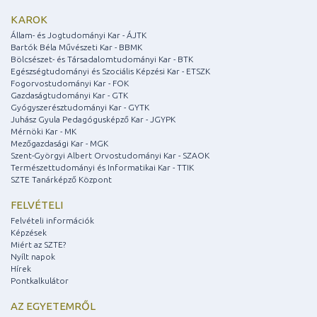
KAROK
Állam- és Jogtudományi Kar - ÁJTK
Bartók Béla Művészeti Kar - BBMK
Bölcsészet- és Társadalomtudományi Kar - BTK
Egészségtudományi és Szociális Képzési Kar - ETSZK
Fogorvostudományi Kar - FOK
Gazdaságtudományi Kar - GTK
Gyógyszerésztudományi Kar - GYTK
Juhász Gyula Pedagógusképző Kar - JGYPK
Mérnöki Kar - MK
Mezőgazdasági Kar - MGK
Szent-Györgyi Albert Orvostudományi Kar - SZAOK
Természettudományi és Informatikai Kar - TTIK
SZTE Tanárképző Központ
FELVÉTELI
Felvételi információk
Képzések
Miért az SZTE?
Nyílt napok
Hírek
Pontkalkulátor
AZ EGYETEMRŐL