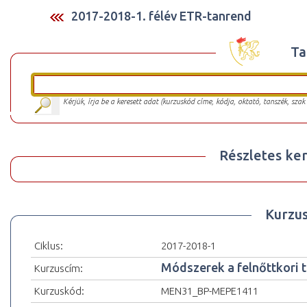
2017-2018-1. félév ETR-tanrend
Ta
Kérjük, írja be a keresett adat (kurzuskód címe, kódja, oktató, tanszék, szak
Részletes ker
Kurzu
Ciklus:
2017-2018-1
Módszerek a felnőttkori 
Kurzuscím:
Kurzuskód:
MEN31_BP-MEPE1411