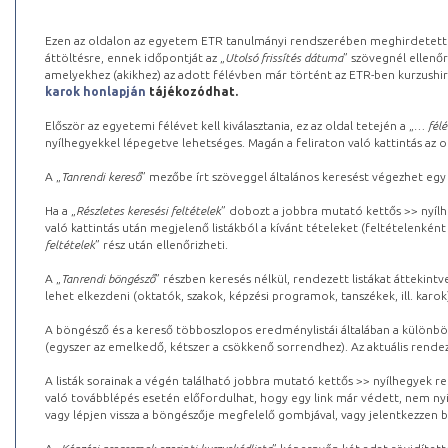
Ezen az oldalon az egyetem ETR tanulmányi rendszerében meghirdetett k
áttöltésre, ennek időpontját az „
Utolsó frissítés dátuma
” szövegnél ellenőr
amelyekhez (akikhez) az adott félévben már történt az ETR-ben kurzushi
karok honlapján
tájékozódhat.
Először az egyetemi félévet kell kiválasztania, ez az oldal tetején a „
… félé
nyílhegyekkel lépegetve lehetséges. Magán a feliraton való kattintás az old
A „
Tanrendi kereső
” mezőbe írt szöveggel általános keresést végezhet egy
Ha a „
Részletes keresési feltételek
” dobozt a jobbra mutató kettős >> nyílh
való kattintás után megjelenő listákból a kívánt tételeket (feltételenként
feltételek
” rész után ellenőrizheti.
A „
Tanrendi böngésző
” részben keresés nélkül, rendezett listákat áttekin
lehet elkezdeni (oktatók, szakok, képzési programok, tanszékek, ill. karok
A böngésző és a kereső többoszlopos eredménylistái általában a különböz
(egyszer az emelkedő, kétszer a csökkenő sorrendhez). Az aktuális rendez
A listák sorainak a végén található jobbra mutató kettős >> nyílhegyek r
való továbblépés esetén előfordulhat, hogy egy link már védett, nem nyi
vagy lépjen vissza a böngészője megfelelő gombjával, vagy jelentkezzen be