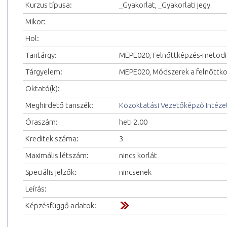
Kurzus típusa:
_Gyakorlat, _Gyakorlati jegy
Mikor:
Hol:
Tantárgy:
MEPE020, Felnőttképzés-metodi
Tárgyelem:
MEPE020, Módszerek a felnőttko
Oktató(k):
Meghirdető tanszék:
Közoktatási Vezetőképző Intéze
Óraszám:
heti 2.00
Kreditek száma:
3
Maximális létszám:
nincs korlát
Speciális jelzők:
nincsenek
Leírás:
Képzésfüggő adatok: