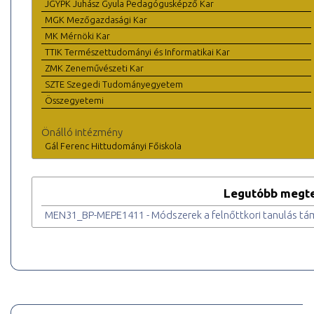
JGYPK Juhász Gyula Pedagógusképző Kar
MGK Mezőgazdasági Kar
MK Mérnöki Kar
TTIK Természettudományi és Informatikai Kar
ZMK Zeneművészeti Kar
SZTE Szegedi Tudományegyetem
Összegyetemi
Önálló intézmény
Gál Ferenc Hittudományi Főiskola
Legutóbb megte
MEN31_BP-MEPE1411 - Módszerek a felnőttkori tanulás t