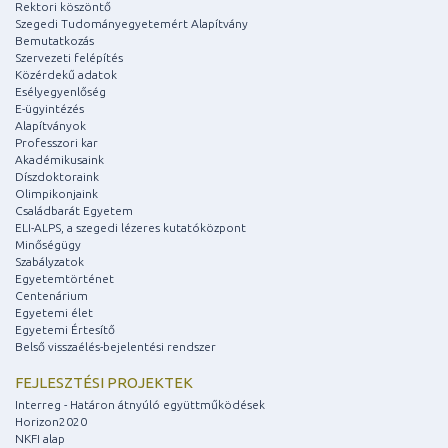
Rektori köszöntő
Szegedi Tudományegyetemért Alapítvány
Bemutatkozás
Szervezeti felépítés
Közérdekű adatok
Esélyegyenlőség
E-ügyintézés
Alapítványok
Professzori kar
Akadémikusaink
Díszdoktoraink
Olimpikonjaink
Családbarát Egyetem
ELI-ALPS, a szegedi lézeres kutatóközpont
Minőségügy
Szabályzatok
Egyetemtörténet
Centenárium
Egyetemi élet
Egyetemi Értesítő
Belső visszaélés-bejelentési rendszer
FEJLESZTÉSI PROJEKTEK
Interreg - Határon átnyúló együttműködések
Horizon2020
NKFI alap