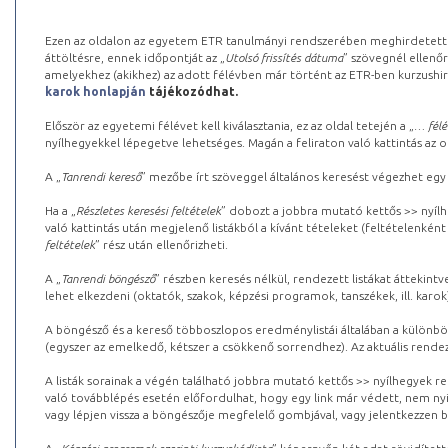
Ezen az oldalon az egyetem ETR tanulmányi rendszerében meghirdetett k
áttöltésre, ennek időpontját az „
Utolsó frissítés dátuma
” szövegnél ellenőr
amelyekhez (akikhez) az adott félévben már történt az ETR-ben kurzushi
karok honlapján
tájékozódhat.
Először az egyetemi félévet kell kiválasztania, ez az oldal tetején a „
… félé
nyílhegyekkel lépegetve lehetséges. Magán a feliraton való kattintás az old
A „
Tanrendi kereső
” mezőbe írt szöveggel általános keresést végezhet egy
Ha a „
Részletes keresési feltételek
” dobozt a jobbra mutató kettős >> nyílh
való kattintás után megjelenő listákból a kívánt tételeket (feltételenként
feltételek
” rész után ellenőrizheti.
A „
Tanrendi böngésző
” részben keresés nélkül, rendezett listákat áttekin
lehet elkezdeni (oktatók, szakok, képzési programok, tanszékek, ill. karok
A böngésző és a kereső többoszlopos eredménylistái általában a különböz
(egyszer az emelkedő, kétszer a csökkenő sorrendhez). Az aktuális rendez
A listák sorainak a végén található jobbra mutató kettős >> nyílhegyek r
való továbblépés esetén előfordulhat, hogy egy link már védett, nem nyi
vagy lépjen vissza a böngészője megfelelő gombjával, vagy jelentkezzen be