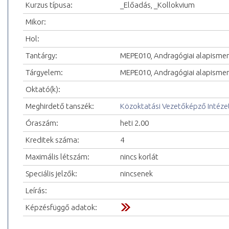
Kurzus típusa:
_Előadás, _Kollokvium
Mikor:
Hol:
Tantárgy:
MEPE010, Andragógiai alapisme
Tárgyelem:
MEPE010, Andragógiai alapisme
Oktató(k):
Meghirdető tanszék:
Közoktatási Vezetőképző Intéze
Óraszám:
heti 2.00
Kreditek száma:
4
Maximális létszám:
nincs korlát
Speciális jelzők:
nincsenek
Leírás:
Képzésfüggő adatok: