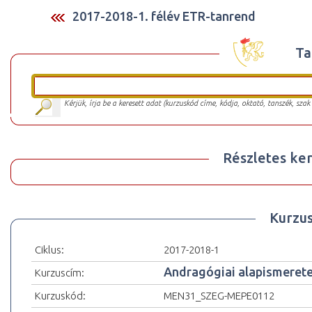
2017-2018-1. félév ETR-tanrend
Ta
Kérjük, írja be a keresett adat (kurzuskód címe, kódja, oktató, tanszék, szak
Részletes ker
Kurzu
Ciklus:
2017-2018-1
Andragógiai alapismeret
Kurzuscím:
Kurzuskód:
MEN31_SZEG-MEPE0112