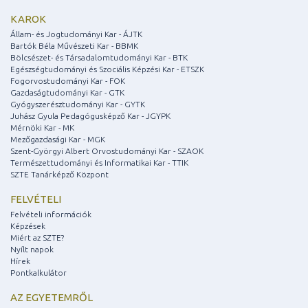
KAROK
Állam- és Jogtudományi Kar - ÁJTK
Bartók Béla Művészeti Kar - BBMK
Bölcsészet- és Társadalomtudományi Kar - BTK
Egészségtudományi és Szociális Képzési Kar - ETSZK
Fogorvostudományi Kar - FOK
Gazdaságtudományi Kar - GTK
Gyógyszerésztudományi Kar - GYTK
Juhász Gyula Pedagógusképző Kar - JGYPK
Mérnöki Kar - MK
Mezőgazdasági Kar - MGK
Szent-Györgyi Albert Orvostudományi Kar - SZAOK
Természettudományi és Informatikai Kar - TTIK
SZTE Tanárképző Központ
FELVÉTELI
Felvételi információk
Képzések
Miért az SZTE?
Nyílt napok
Hírek
Pontkalkulátor
AZ EGYETEMRŐL