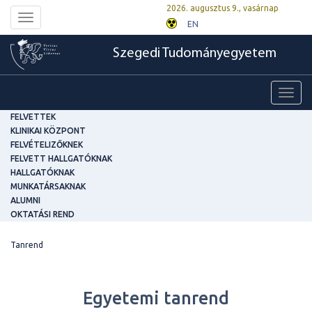
2026. augusztus 9., vasárnap
Toggle
EN
navigation
Szegedi Tudományegyetem
Toggl
navig
FELVETTEK
KLINIKAI KÖZPONT
FELVÉTELIZŐKNEK
FELVETT HALLGATÓKNAK
HALLGATÓKNAK
MUNKATÁRSAKNAK
ALUMNI
OKTATÁSI REND
Tanrend
Egyetemi tanrend