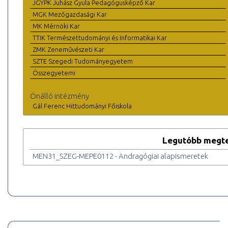
JGYPK Juhász Gyula Pedagógusképző Kar
MGK Mezőgazdasági Kar
MK Mérnöki Kar
TTIK Természettudományi és Informatikai Kar
ZMK Zeneművészeti Kar
SZTE Szegedi Tudományegyetem
Összegyetemi
Önálló intézmény
Gál Ferenc Hittudományi Főiskola
Legutóbb megte
MEN31_SZEG-MEPE0112 - Andragógiai alapismeretek