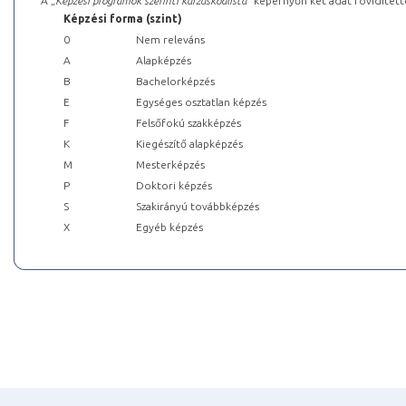
A „
Képzési programok szerinti kurzuskódlista
” képernyőn két adat rövidített
Képzési forma (szint)
0
Nem releváns
A
Alapképzés
B
Bachelorképzés
E
Egységes osztatlan képzés
F
Felsőfokú szakképzés
K
Kiegészítő alapképzés
M
Mesterképzés
P
Doktori képzés
S
Szakirányú továbbképzés
X
Egyéb képzés