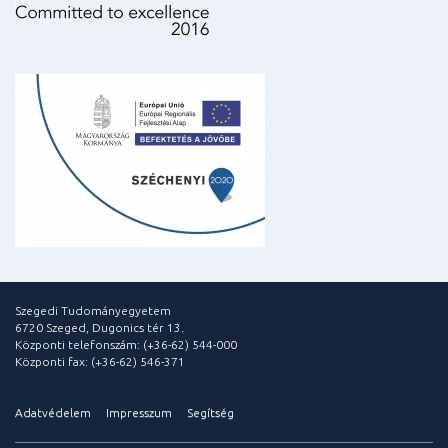
Szegedi Tudományegyetem
6720 Szeged, Dugonics tér 13.
Központi telefonszám: (+36-62) 544-000
Központi fax: (+36-62) 546-371
Adatvédelem
Impresszum
Segítség