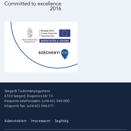
Szegedi Tudományegyetem
6720 Szeged, Dugonics tér 13.
Központi telefonszám: (+36-62) 544-000
Központi fax: (+36-62) 546-371
Adatvédelem
Impresszum
Segítség