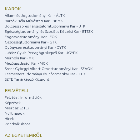
KAROK
Állam- és Jogtudományi Kar - ÁJTK
Bartók Béla Művészeti Kar - BBMK
Bölcsészet- és Társadalomtudományi Kar - BTK
Egészségtudományi és Szociális Képzési Kar - ETSZK
Fogorvostudományi Kar - FOK
Gazdaságtudományi Kar - GTK
Gyógyszerésztudományi Kar - GYTK
Juhász Gyula Pedagógusképző Kar - JGYPK
Mérnöki Kar - MK
Mezőgazdasági Kar - MGK
Szent-Györgyi Albert Orvostudományi Kar - SZAOK
Természettudományi és Informatikai Kar - TTIK
SZTE Tanárképző Központ
FELVÉTELI
Felvételi információk
Képzések
Miért az SZTE?
Nyílt napok
Hírek
Pontkalkulátor
AZ EGYETEMRŐL