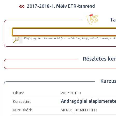
2017-2018-1. félév ETR-tanrend
Ta
Kérjük, írja be a keresett adat (kurzuskód címe, kódja, oktató, tanszék, szak
Részletes ker
Kurzu
Ciklus:
2017-2018-1
Andragógiai alapismeret
Kurzuscím:
Kurzuskód:
MEN31_BP-MEPE0111