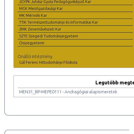
JGYPK Juhász Gyula Pedagógusképző Kar
MGK Mezőgazdasági Kar
MK Mérnöki Kar
TTIK Természettudományi és Informatikai Kar
ZMK Zeneművészeti Kar
SZTE Szegedi Tudományegyetem
Összegyetemi
Önálló intézmény
Gál Ferenc Hittudományi Főiskola
Legutóbb megte
MEN31_BP-MEPE0111 - Andragógiai alapismeretek