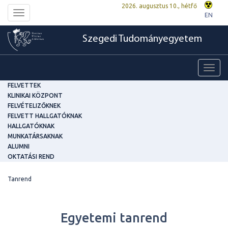
2026. augusztus 10., hétfő
Toggle
EN
navigation
Szegedi Tudományegyetem
Toggl
navig
FELVETTEK
KLINIKAI KÖZPONT
FELVÉTELIZŐKNEK
FELVETT HALLGATÓKNAK
HALLGATÓKNAK
MUNKATÁRSAKNAK
ALUMNI
OKTATÁSI REND
Tanrend
Egyetemi tanrend