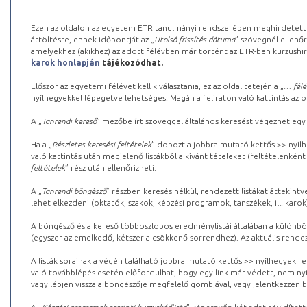
Ezen az oldalon az egyetem ETR tanulmányi rendszerében meghirdetett k
áttöltésre, ennek időpontját az „
Utolsó frissítés dátuma
” szövegnél ellenőr
amelyekhez (akikhez) az adott félévben már történt az ETR-ben kurzushi
karok honlapján
tájékozódhat.
Először az egyetemi félévet kell kiválasztania, ez az oldal tetején a „
… félé
nyílhegyekkel lépegetve lehetséges. Magán a feliraton való kattintás az old
A „
Tanrendi kereső
” mezőbe írt szöveggel általános keresést végezhet egy
Ha a „
Részletes keresési feltételek
” dobozt a jobbra mutató kettős >> nyílh
való kattintás után megjelenő listákból a kívánt tételeket (feltételenként
feltételek
” rész után ellenőrizheti.
A „
Tanrendi böngésző
” részben keresés nélkül, rendezett listákat áttekin
lehet elkezdeni (oktatók, szakok, képzési programok, tanszékek, ill. karok
A böngésző és a kereső többoszlopos eredménylistái általában a különböz
(egyszer az emelkedő, kétszer a csökkenő sorrendhez). Az aktuális rendez
A listák sorainak a végén található jobbra mutató kettős >> nyílhegyek r
való továbblépés esetén előfordulhat, hogy egy link már védett, nem nyi
vagy lépjen vissza a böngészője megfelelő gombjával, vagy jelentkezzen be