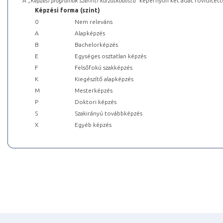
A „
Képzési programok szerinti kurzuskódlista
” képernyőn két adat rövidített
Képzési forma (szint)
0
Nem releváns
A
Alapképzés
B
Bachelorképzés
E
Egységes osztatlan képzés
F
Felsőfokú szakképzés
K
Kiegészítő alapképzés
M
Mesterképzés
P
Doktori képzés
S
Szakirányú továbbképzés
X
Egyéb képzés