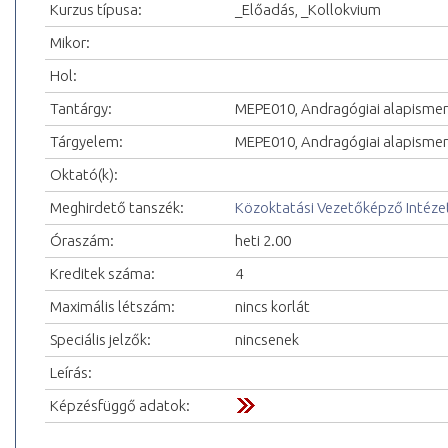
Kurzus típusa:
_Előadás, _Kollokvium
Mikor:
Hol:
Tantárgy:
MEPE010, Andragógiai alapisme
Tárgyelem:
MEPE010, Andragógiai alapisme
Oktató(k):
Meghirdető tanszék:
Közoktatási Vezetőképző Intéze
Óraszám:
heti 2.00
Kreditek száma:
4
Maximális létszám:
nincs korlát
Speciális jelzők:
nincsenek
Leírás:
Képzésfüggő adatok: