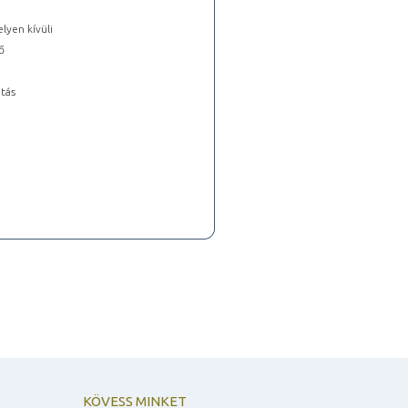
lyen kívüli
ő
tás
KÖVESS MINKET