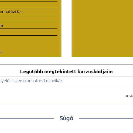
ormatikai Kar
em
la
Legutóbb megtekintett kurzuskódjaim
igyelési szempontok és technikák
Utols
Súgó