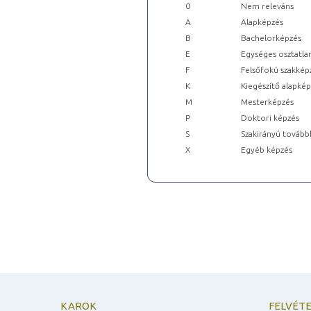
0
Nem releváns
A
Alapképzés
B
Bachelorképzés
E
Egységes osztatla
F
Felsőfokú szakkép
K
Kiegészítő alapké
M
Mesterképzés
P
Doktori képzés
S
Szakirányú tovább
X
Egyéb képzés
KAROK
FELVÉTE