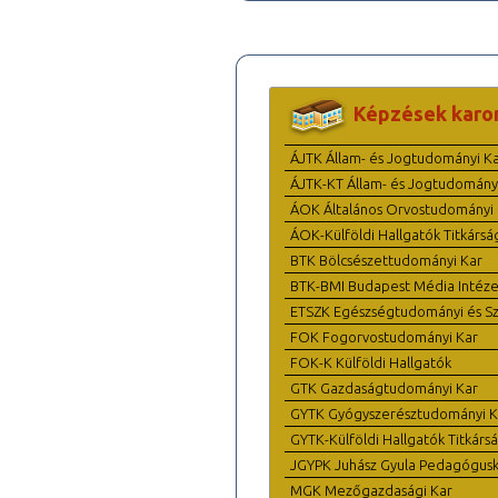
Képzések karo
ÁJTK Állam- és Jogtudományi K
ÁJTK-KT Állam- és Jogtudomány
ÁOK Általános Orvostudományi 
ÁOK-Külföldi Hallgatók Titkársá
BTK Bölcsészettudományi Kar
BTK-BMI Budapest Média Intéze
ETSZK Egészségtudományi és Szo
FOK Fogorvostudományi Kar
FOK-K Külföldi Hallgatók
GTK Gazdaságtudományi Kar
GYTK Gyógyszerésztudományi K
GYTK-Külföldi Hallgatók Titkárs
JGYPK Juhász Gyula Pedagógus
MGK Mezőgazdasági Kar