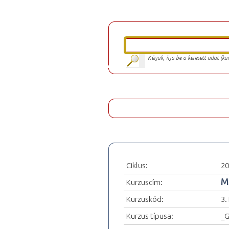
Kérjük, írja be a keresett adat (k
Ciklus:
20
M
Kurzuscím:
Kurzuskód:
3.
Kurzus típusa:
_G