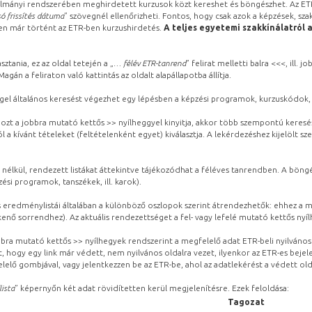
lmányi rendszerében meghirdetett kurzusok közt kereshet és böngészhet. Az ETR
ó frissítés dátuma
” szövegnél ellenőrizheti. Fontos, hogy csak azok a képzések, sza
ben már történt az ETR-ben kurzushirdetés.
A teljes egyetemi szakkínálatról 
sztania, ez az oldal tetején a „
… félév ETR-tanrend
” felirat melletti balra <<<, ill.
gán a feliraton való kattintás az oldalt alapállapotba állítja.
gel általános keresést végezhet egy lépésben a képzési programok, kurzuskódok, 
ozt a jobbra mutató kettős >> nyílheggyel kinyitja, akkor több szempontú keresé
l a kívánt tételeket (feltételenként egyet) kiválasztja. A lekérdezéshez kijelölt s
 nélkül, rendezett listákat áttekintve tájékozódhat a féléves tanrendben. A böng
ési programok, tanszékek, ill. karok).
eredménylistái általában a különböző oszlopok szerint átrendezhetők: ehhez a me
kenő sorrendhez). Az aktuális rendezettséget a fel- vagy lefelé mutató kettős nyí
obbra mutató kettős >> nyílhegyek rendszerint a megfelelő adat ETR-beli nyilváno
, hogy egy link már védett, nem nyilvános oldalra vezet, ilyenkor az ETR-es beje
lelő gombjával, vagy jelentkezzen be az ETR-be, ahol az adatlekérést a védett olda
lista
” képernyőn két adat rövidítetten kerül megjelenítésre. Ezek feloldása:
Tagozat