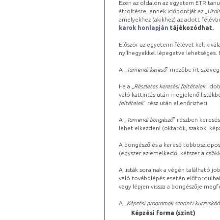
Ezen az oldalon az egyetem ETR tanu
áttöltésre, ennek időpontját az „
Utols
amelyekhez (akikhez) az adott félév
karok honlapján
tájékozódhat.
Először az egyetemi félévet kell kivála
nyílhegyekkel lépegetve lehetséges. Ma
A „
Tanrendi kereső
” mezőbe írt szöveg
Ha a „
Részletes keresési feltételek
” dob
való kattintás után megjelenő listákbó
feltételek
” rész után ellenőrizheti.
A „
Tanrendi böngésző
” részben keresés
lehet elkezdeni (oktatók, szakok, képz
A böngésző és a kereső többoszlopos 
(egyszer az emelkedő, kétszer a csök
A listák sorainak a végén található j
való továbblépés esetén előfordulhat
vagy lépjen vissza a böngészője megfe
A „
Képzési programok szerinti kurzuskód
Képzési forma (szint)