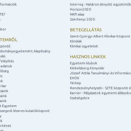
információk
Interreg - Határon átnyúló együttmű
Horizon2020
ZTE?
NKFI alap
k
Széchenyi 2020
átor
BETEGELLÁTÁS
Szent-Györgyi Albert Klinikai Központ
ETEMRŐL
Klinikák
szöntő
Klinikai ügyeletek
udományegyetemért Alapítvány
zás
HASZNOS LINKEK
felépítés
Egyetemi klubok
 adatok
Klebelsberg Könyvtár
lőség
József Attila Tanulmányi és Informác
és
EHÖK
ok
Térkép
 kar
Rendezvényhelyszín - SZTE központi é
saink
Karrier - Pályázatok egyetemi állásokr
aink
tisztségekre
aink
át Egyetem
a szegedi lézeres kutatóközpont
y
ok
rténet
um