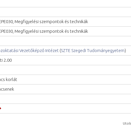
PE030, Megfigyelési szempontok és technikák
PE030, Megfigyelési szempontok és technikák
zoktatási Vezetőképző Intézet
(
SZTE Szegedi Tudományegyetem
)
ti 2.00
ncs korlát
ncsenek
Utols