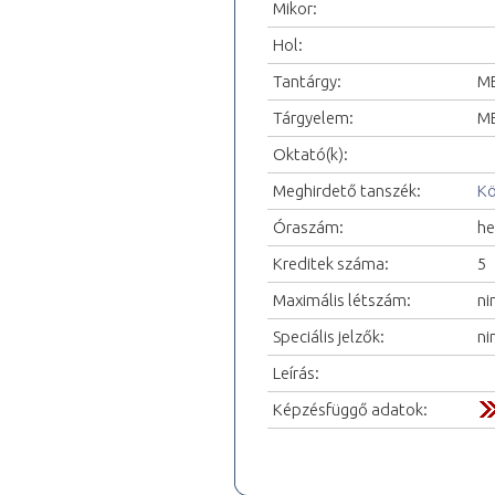
Mikor:
Hol:
Tantárgy:
ME
Tárgyelem:
ME
Oktató(k):
Meghirdető tanszék:
Kö
Óraszám:
he
Kreditek száma:
5
Maximális létszám:
ni
Speciális jelzők:
ni
Leírás:
Képzésfüggő adatok: