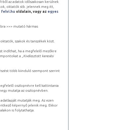
-ből az adatok időszakosan kerülnek
kok, oktatók stb. jelennek meg itt,
a
felvi.hu
oldalain, vagy az
egyes
 jobbra >>> mutató hármas
oktatók, szakok és tanszékek közt.
st indíthat, ha a megfelelő mezőkre
zempontokat a „
Kiválasztott keresési
észést több kiinduló szempont szerint
gfelelő oszlopnévre kell kattintania
lhegy mutatja az oszlopnévben.
s adatlapját mutatják meg. Az ezen
lentkező képernyő jelenik meg. Ekkor
lakon is folytathatja.