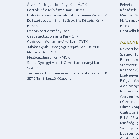
Állam- és Jogtudományi Kar - ÁJTK
Felvételi 
Bartók Béla Művészeti Kar - BBMK
Képzések
Bölcsészet- és Társadalomtudományi Kar - BTK
Miért az S
Egészségtudományi és Szociális Képzési Kar -
Nyílt napo
ETSZK
Hírek
Fogorvostudományi Kar - FOK
Pontkalkul
Gazdaságtudományi Kar - GTK
Gyógyszerésztudományi Kar - GYTK
AZ EGY
Juhász Gyula Pedagógusképző Kar - JGYPK
Rektori kö
Mérnöki Kar - MK
Szegedi T
Mezőgazdasági Kar - MGK
Bemutatko
Szent-Györgyi Albert Orvostudományi Kar -
Szervezeti 
SZAOK
Közérdekű
Természettudományi és Informatikai Kar - TTIK
Esélyegyen
SZTE Tanárképző Központ
E-ügyintéz
Alapítvány
Professzori
Akadémiku
Díszdoktor
Olimpikonj
Családbar
ELI-ALPS, 
Minőségüg
Szabályzat
Egyetemtö
Centenári