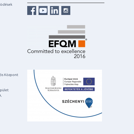
ködések
iós Központ
pület
a,