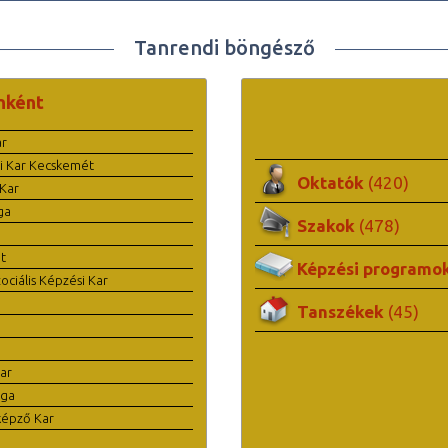
Tanrendi böngésző
nként
ar
i Kar Kecskemét
Oktatók
(420)
Kar
ga
Szakok
(478)
t
Képzési programo
ciális Képzési Kar
Tanszékek
(45)
ar
ága
képző Kar