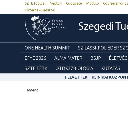
SZTE főoldal
Neptun
CooSpace
Modulo
Coursera for S
Közérdekű adatok
Szegedi T
ONE HEALTH SUMMIT
SZILASSI-POLIÉDER S
EFYE 2026
ALMA MATER
BSJP
ÉLETVÉG
SZTE EÉTK
OTDK37BIOLÓGIA
KUTATÁS
FELVETTEK
KLINIKAI KÖZPON
Tanrend