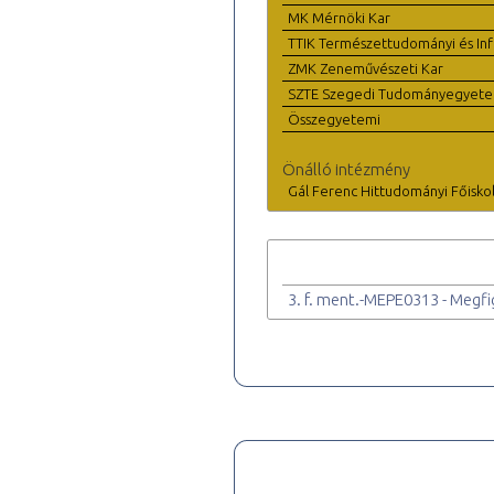
MK Mérnöki Kar
TTIK Természettudományi és Inf
ZMK Zeneművészeti Kar
SZTE Szegedi Tudományegyet
Összegyetemi
Önálló intézmény
Gál Ferenc Hittudományi Főisko
3. f. ment.-MEPE0313 - Megf