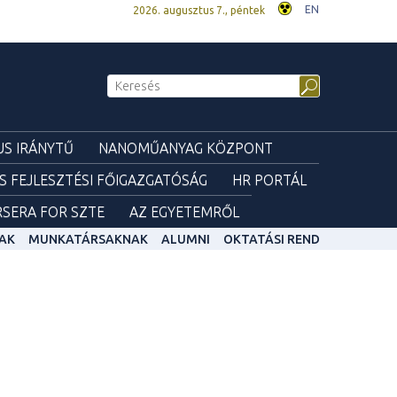
EN
2026. augusztus 7., péntek
S IRÁNYTŰ
NANOMŰANYAG KÖZPONT
ÉS FEJLESZTÉSI FŐIGAZGATÓSÁG
HR PORTÁL
SERA FOR SZTE
AZ EGYETEMRŐL
AK
MUNKATÁRSAKNAK
ALUMNI
OKTATÁSI REND