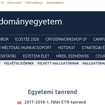
ZTE
Észrevétel
Telefonkönyv
Adatvédelem
udományegyetem
ZOBOR
ICOSTEE 2026
CRYOEMWORKSHOP LP
CAMPU
I MÉLTÓSÁG MUNKACSOPORT
HOTDK37
STRATÉGIAI 
OKTATÁS
EGYETEMI ÉLET
HÍREK, ESEMÉNYEK
COUR
T
FELVÉTELIZŐKNEK
FELVETT HALLGATÓKNAK
HALLGATÓKN
Egyetemi tanrend
2017-2018-1. félév ETR-tanrend