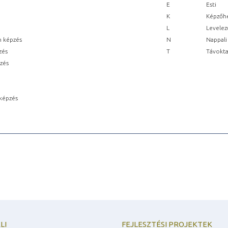
E
Esti
K
Képzőhe
L
Levelez
n képzés
N
Nappali
zés
T
Távokta
pzés
képzés
LI
FEJLESZTÉSI PROJEKTEK