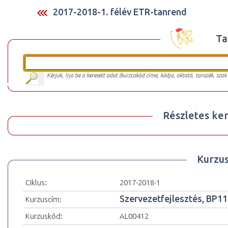
2017-2018-1. félév ETR-tanrend
Ta
Kérjük, írja be a keresett adat (kurzuskód címe, kódja, oktató, tanszék, szak
Részletes ker
Kurzu
Ciklus:
2017-2018-1
Szervezetfejlesztés, BP11
Kurzuscím:
Kurzuskód:
AL00412