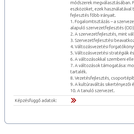
módszerek megválasztásában. Fo
eszközöket, ezek használatával t
fejlesztés főbb irányait.
1. Fogalomtisztázás – a szervez
alapuló szervezetfejlesztés (OD)
2. A szervezetfejlesztés, mint v
3. Szervezetfejlesztési beavatk
4. Változásvezetési forgatóköny
5. Változásvezetési stratégiák és
6. A változásokkal szembeni elle
7. A változások támogatása: mot
tartalék.
8. Vezetésfejlesztés, csoportépí
9. A kultúraváltás sikertényezői 
10. A tanuló szervezet.
Képzésfüggő adatok: