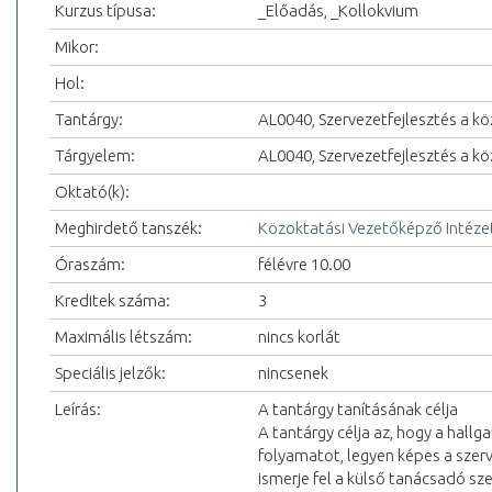
Kurzus típusa:
_Előadás, _Kollokvium
Mikor:
Hol:
Tantárgy:
AL0040, Szervezetfejlesztés a k
Tárgyelem:
AL0040, Szervezetfejlesztés a k
Oktató(k):
Meghirdető tanszék:
Közoktatási Vezetőképző Intéze
Óraszám:
félévre 10.00
Kreditek száma:
3
Maximális létszám:
nincs korlát
Speciális jelzők:
nincsenek
Leírás:
A tantárgy tanításának célja
A tantárgy célja az, hogy a hallg
folyamatot, legyen képes a szerv
ismerje fel a külső tanácsadó s