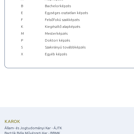
B
Bachelorképzés
E
Egységes osztatlan képzés
F
Felsőfokú szakképzés
K
Kiegészítő alapképzés
M
Mesterképzés
P
Doktori képzés
S
Szakirányú továbbképzés
X
Egyéb képzés
KAROK
Állam- és Jogtudományi Kar - ÁJTK
Bartók Béla Művészeti Kar - BBMK