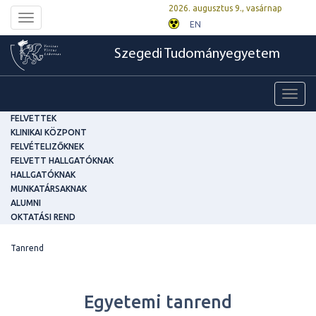
2026. augusztus 9., vasárnap
Toggle
EN
navigation
Szegedi Tudományegyetem
Toggl
navig
FELVETTEK
KLINIKAI KÖZPONT
FELVÉTELIZŐKNEK
FELVETT HALLGATÓKNAK
HALLGATÓKNAK
MUNKATÁRSAKNAK
ALUMNI
OKTATÁSI REND
Tanrend
Egyetemi tanrend