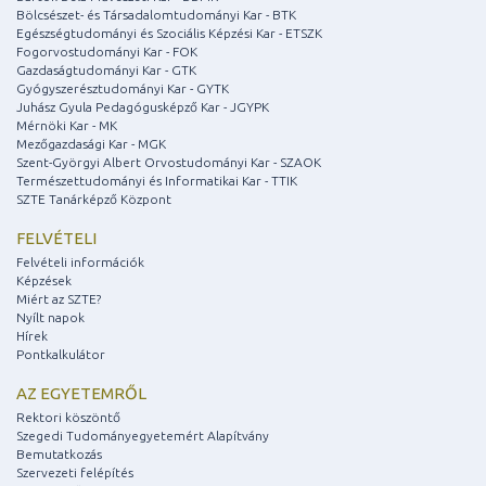
Bölcsészet- és Társadalomtudományi Kar - BTK
Egészségtudományi és Szociális Képzési Kar - ETSZK
Fogorvostudományi Kar - FOK
Gazdaságtudományi Kar - GTK
Gyógyszerésztudományi Kar - GYTK
Juhász Gyula Pedagógusképző Kar - JGYPK
Mérnöki Kar - MK
Mezőgazdasági Kar - MGK
Szent-Györgyi Albert Orvostudományi Kar - SZAOK
Természettudományi és Informatikai Kar - TTIK
SZTE Tanárképző Központ
FELVÉTELI
Felvételi információk
Képzések
Miért az SZTE?
Nyílt napok
Hírek
Pontkalkulátor
AZ EGYETEMRŐL
Rektori köszöntő
Szegedi Tudományegyetemért Alapítvány
Bemutatkozás
Szervezeti felépítés