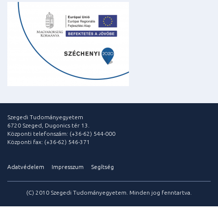
Szegedi Tudományegyetem
6720 Szeged, Dugonics tér 13.
Központi telefonszám: (+36-62) 544-000
Központi fax: (+36-62) 546-371
Adatvédelem
Impresszum
Segítség
(C) 2010 Szegedi Tudományegyetem. Minden jog fenntartva.