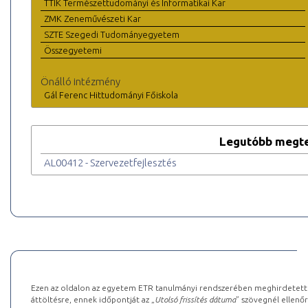
TTIK Természettudományi és Informatikai Kar
ZMK Zeneművészeti Kar
SZTE Szegedi Tudományegyetem
Összegyetemi
Önálló intézmény
Gál Ferenc Hittudományi Főiskola
Legutóbb megte
AL00412 - Szervezetfejlesztés
Ezen az oldalon az egyetem ETR tanulmányi rendszerében meghirdetett k
áttöltésre, ennek időpontját az „
Utolsó frissítés dátuma
” szövegnél ellenőr