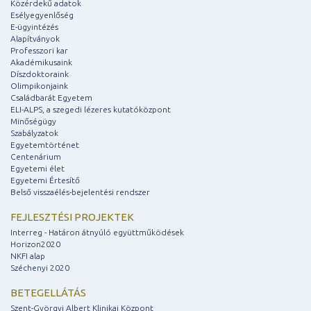
Közérdekű adatok
Esélyegyenlőség
E-ügyintézés
Alapítványok
Professzori kar
Akadémikusaink
Díszdoktoraink
Olimpikonjaink
Családbarát Egyetem
ELI-ALPS, a szegedi lézeres kutatóközpont
Minőségügy
Szabályzatok
Egyetemtörténet
Centenárium
Egyetemi élet
Egyetemi Értesítő
Belső visszaélés-bejelentési rendszer
FEJLESZTÉSI PROJEKTEK
Interreg - Határon átnyúló együttműködések
Horizon2020
NKFI alap
Széchenyi 2020
BETEGELLÁTÁS
Szent-Györgyi Albert Klinikai Központ