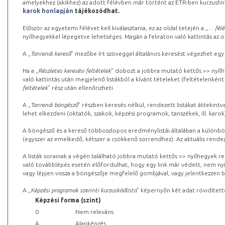
amelyekhez (akikhez) az adott félévben már történt az ETR-ben kurzushi
karok honlapján
tájékozódhat.
Először az egyetemi félévet kell kiválasztania, ez az oldal tetején a „
… félé
nyílhegyekkel lépegetve lehetséges. Magán a feliraton való kattintás az old
A „
Tanrendi kereső
” mezőbe írt szöveggel általános keresést végezhet egy
Ha a „
Részletes keresési feltételek
” dobozt a jobbra mutató kettős >> nyílh
való kattintás után megjelenő listákból a kívánt tételeket (feltételenként
feltételek
” rész után ellenőrizheti.
A „
Tanrendi böngésző
” részben keresés nélkül, rendezett listákat áttekin
lehet elkezdeni (oktatók, szakok, képzési programok, tanszékek, ill. karok
A böngésző és a kereső többoszlopos eredménylistái általában a különböz
(egyszer az emelkedő, kétszer a csökkenő sorrendhez). Az aktuális rendez
A listák sorainak a végén található jobbra mutató kettős >> nyílhegyek r
való továbblépés esetén előfordulhat, hogy egy link már védett, nem nyi
vagy lépjen vissza a böngészője megfelelő gombjával, vagy jelentkezzen be
A „
Képzési programok szerinti kurzuskódlista
” képernyőn két adat rövidített
Képzési forma (szint)
0
Nem releváns
A
Alapképzés