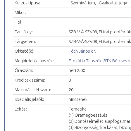
Kurzus típusa:
_Szeminárium, _Gyakorlati jegy
Mikor:
Hol:
Tantárgy:
SZB-V-Á-SZV08, Etikai problémák
Tárgyelem:
SZB-V-Á-SZV08, Etikai problémá
Oktató(k):
Tóth János dr.
Meghirdető tanszék:
Filozófia Tanszék
(
BTK Bölcsész
Óraszám:
heti 2.00
Kreditek száma:
3
Maximális létszám:
20
Speciális jelzők:
nincsenek
Leírás:
Tematika
(1) Óramegbeszélés
(2) Döntéselmélet alapfogalmai
(3) Bizonyosság, kockázat, bizo