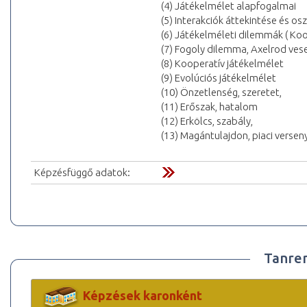
(4) Játékelmélet alapfogalmai
(5) Interakciók áttekintése és os
(6) Játékelméleti dilemmák ( Koo
(7) Fogoly dilemma, Axelrod vese
(8) Kooperatív játékelmélet
(9) Evolúciós játékelmélet
(10) Önzetlenség, szeretet,
(11) Erőszak, hatalom
(12) Erkölcs, szabály,
(13) Magántulajdon, piaci versen
Képzésfüggő adatok:
Tanre
Képzések karonként