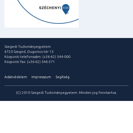
Szegedi Tudományegyetem
6720 Szeged, Dugonics tér 13.
Központi telefonszám: (+36-62) 544-000
Központi fax: (+36-62) 546-371
Adatvédelem
Impresszum
Segítség
(C) 2010 Szegedi Tudományegyetem. Minden jog fenntartva.