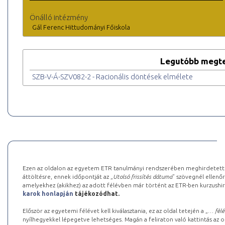
Önálló intézmény
Gál Ferenc Hittudományi Főiskola
Legutóbb megte
SZB-V-Á-SZV082-2 - Racionális döntések elmélete
Ezen az oldalon az egyetem ETR tanulmányi rendszerében meghirdetett k
áttöltésre, ennek időpontját az „
Utolsó frissítés dátuma
” szövegnél ellenőr
amelyekhez (akikhez) az adott félévben már történt az ETR-ben kurzushi
karok honlapján
tájékozódhat.
Először az egyetemi félévet kell kiválasztania, ez az oldal tetején a „
… félé
nyílhegyekkel lépegetve lehetséges. Magán a feliraton való kattintás az old