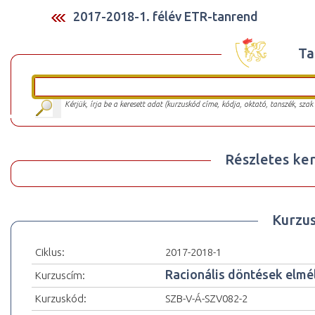
2017-2018-1. félév ETR-tanrend
Ta
Kérjük, írja be a keresett adat (kurzuskód címe, kódja, oktató, tanszék, szak
Részletes ker
Kurzu
Ciklus:
2017-2018-1
Racionális döntések elmé
Kurzuscím:
Kurzuskód:
SZB-V-Á-SZV082-2