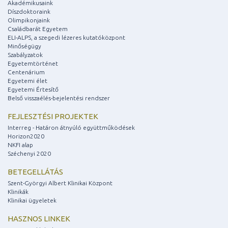
Akadémikusaink
Díszdoktoraink
Olimpikonjaink
Családbarát Egyetem
ELI-ALPS, a szegedi lézeres kutatóközpont
Minőségügy
Szabályzatok
Egyetemtörténet
Centenárium
Egyetemi élet
Egyetemi Értesítő
Belső visszaélés-bejelentési rendszer
FEJLESZTÉSI PROJEKTEK
Interreg - Határon átnyúló együttműködések
Horizon2020
NKFI alap
Széchenyi 2020
BETEGELLÁTÁS
Szent-Györgyi Albert Klinikai Központ
Klinikák
Klinikai ügyeletek
HASZNOS LINKEK