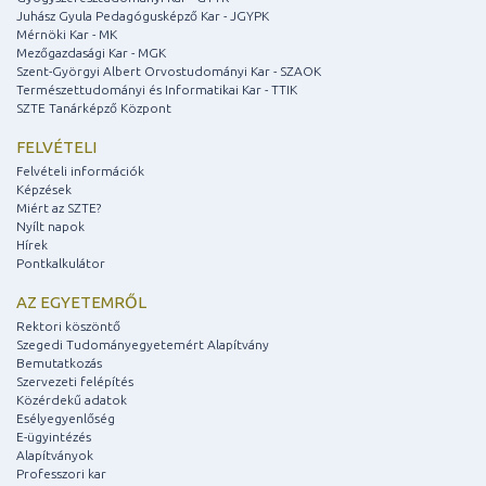
Juhász Gyula Pedagógusképző Kar - JGYPK
Mérnöki Kar - MK
Mezőgazdasági Kar - MGK
Szent-Györgyi Albert Orvostudományi Kar - SZAOK
Természettudományi és Informatikai Kar - TTIK
SZTE Tanárképző Központ
FELVÉTELI
Felvételi információk
Képzések
Miért az SZTE?
Nyílt napok
Hírek
Pontkalkulátor
AZ EGYETEMRŐL
Rektori köszöntő
Szegedi Tudományegyetemért Alapítvány
Bemutatkozás
Szervezeti felépítés
Közérdekű adatok
Esélyegyenlőség
E-ügyintézés
Alapítványok
Professzori kar