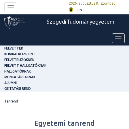
2026. augusztus 8., szombat
Toggle
EN
navigation
Szegedi Tudományegyetem
Toggl
navig
FELVETTEK
KLINIKAI KÖZPONT
FELVÉTELIZŐKNEK
FELVETT HALLGATÓKNAK
HALLGATÓKNAK
MUNKATÁRSAKNAK
ALUMNI
OKTATÁSI REND
Tanrend
Egyetemi tanrend