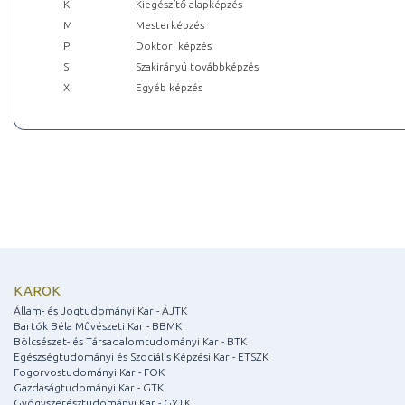
K
Kiegészítő alapképzés
M
Mesterképzés
P
Doktori képzés
S
Szakirányú továbbképzés
X
Egyéb képzés
KAROK
Állam- és Jogtudományi Kar - ÁJTK
Bartók Béla Művészeti Kar - BBMK
Bölcsészet- és Társadalomtudományi Kar - BTK
Egészségtudományi és Szociális Képzési Kar - ETSZK
Fogorvostudományi Kar - FOK
Gazdaságtudományi Kar - GTK
Gyógyszerésztudományi Kar - GYTK