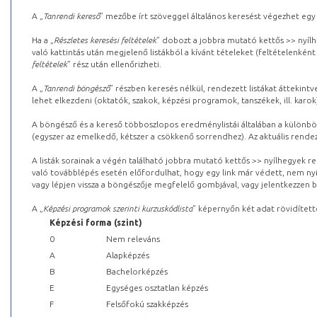
A „
Tanrendi kereső
” mezőbe írt szöveggel általános keresést végezhet egy
Ha a „
Részletes keresési feltételek
” dobozt a jobbra mutató kettős >> nyílh
való kattintás után megjelenő listákból a kívánt tételeket (feltételenként
feltételek
” rész után ellenőrizheti.
A „
Tanrendi böngésző
” részben keresés nélkül, rendezett listákat áttekin
lehet elkezdeni (oktatók, szakok, képzési programok, tanszékek, ill. karok
A böngésző és a kereső többoszlopos eredménylistái általában a különböz
(egyszer az emelkedő, kétszer a csökkenő sorrendhez). Az aktuális rendez
A listák sorainak a végén található jobbra mutató kettős >> nyílhegyek r
való továbblépés esetén előfordulhat, hogy egy link már védett, nem nyi
vagy lépjen vissza a böngészője megfelelő gombjával, vagy jelentkezzen be
A „
Képzési programok szerinti kurzuskódlista
” képernyőn két adat rövidített
Képzési forma (szint)
0
Nem releváns
A
Alapképzés
B
Bachelorképzés
E
Egységes osztatlan képzés
F
Felsőfokú szakképzés