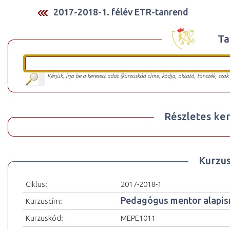
2017-2018-1. félév ETR-tanrend
Ta
Kérjük, írja be a keresett adat (kurzuskód címe, kódja, oktató, tanszék, szak
Részletes ker
Kurzu
Ciklus:
2017-2018-1
Pedagógus mentor alapis
Kurzuscím:
Kurzuskód:
MEPE1011