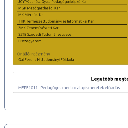
JGYPK Juhász Gyula Pedagógusképző Kar
MGK Mezőgazdasági Kar
MK Mérnöki Kar
TTIK Természettudományi és Informatikai Kar
ZMK Zeneművészeti Kar
SZTE Szegedi Tudományegyetem
Összegyetemi
Önálló intézmény
Gál Ferenc Hittudományi Főiskola
Legutóbb megte
MEPE1011 - Pedagógus mentor alapismeretek előadás