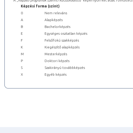
A „
Képzési programok szerinti kurzuskódlista
” képernyőn két adat rövidített
Képzési forma (szint)
0
Nem releváns
A
Alapképzés
B
Bachelorképzés
E
Egységes osztatlan képzés
F
Felsőfokú szakképzés
K
Kiegészítő alapképzés
M
Mesterképzés
P
Doktori képzés
S
Szakirányú továbbképzés
X
Egyéb képzés