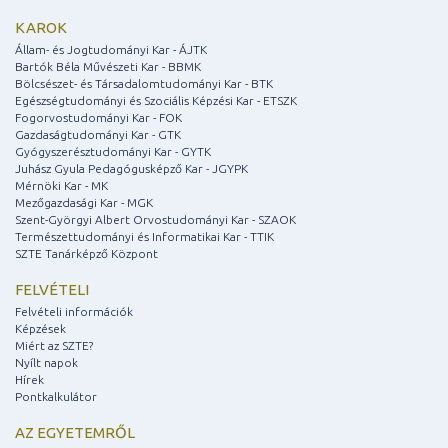
KAROK
Állam- és Jogtudományi Kar - ÁJTK
Bartók Béla Művészeti Kar - BBMK
Bölcsészet- és Társadalomtudományi Kar - BTK
Egészségtudományi és Szociális Képzési Kar - ETSZK
Fogorvostudományi Kar - FOK
Gazdaságtudományi Kar - GTK
Gyógyszerésztudományi Kar - GYTK
Juhász Gyula Pedagógusképző Kar - JGYPK
Mérnöki Kar - MK
Mezőgazdasági Kar - MGK
Szent-Györgyi Albert Orvostudományi Kar - SZAOK
Természettudományi és Informatikai Kar - TTIK
SZTE Tanárképző Központ
FELVÉTELI
Felvételi információk
Képzések
Miért az SZTE?
Nyílt napok
Hírek
Pontkalkulátor
AZ EGYETEMRŐL