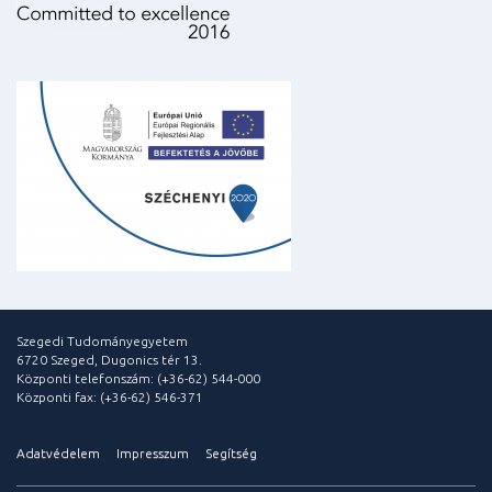
Szegedi Tudományegyetem
6720 Szeged, Dugonics tér 13.
Központi telefonszám: (+36-62) 544-000
Központi fax: (+36-62) 546-371
Adatvédelem
Impresszum
Segítség