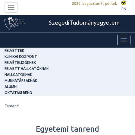
2026. augusztus 7., péntek
Toggle
EN
navigation
Szegedi Tudományegyetem
Toggl
navig
FELVETTEK
KLINIKAI KÖZPONT
FELVÉTELIZŐKNEK
FELVETT HALLGATÓKNAK
HALLGATÓKNAK
MUNKATÁRSAKNAK
ALUMNI
OKTATÁSI REND
Tanrend
Egyetemi tanrend