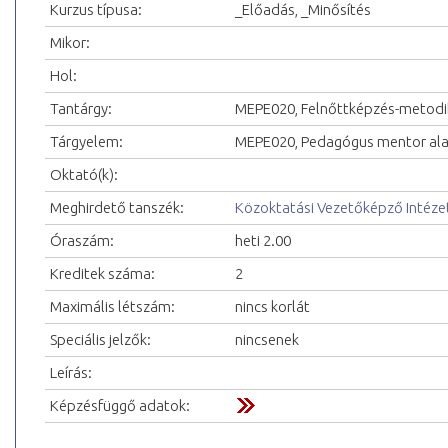
Kurzus típusa:
_Előadás, _Minősítés
Mikor:
Hol:
Tantárgy:
MEPE020, Felnőttképzés-metodi
Tárgyelem:
MEPE020, Pedagógus mentor ala
Oktató(k):
Meghirdető tanszék:
Közoktatási Vezetőképző Intéze
Óraszám:
heti 2.00
Kreditek száma:
2
Maximális létszám:
nincs korlát
Speciális jelzők:
nincsenek
Leírás:
Képzésfüggő adatok: