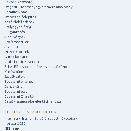
Rektori köszöntő
Szegedi Tudományegyetemért Alapítvány
Bemutatkozás
Szervezeti felépítés
Közérdekű adatok
Esélyegyenlőség
E-ügyintézés
Alapítványok
Professzori kar
Akadémikusaink
Díszdoktoraink
Olimpikonjaink
Családbarát Egyetem
ELI-ALPS, a szegedi lézeres kutatóközpont
Minőségügy
Szabályzatok
Egyetemtörténet
Centenárium
Egyetemi élet
Egyetemi Értesítő
Belső visszaélés-bejelentési rendszer
FEJLESZTÉSI PROJEKTEK
Interreg - Határon átnyúló együttműködések
Horizon2020
NKFI alap