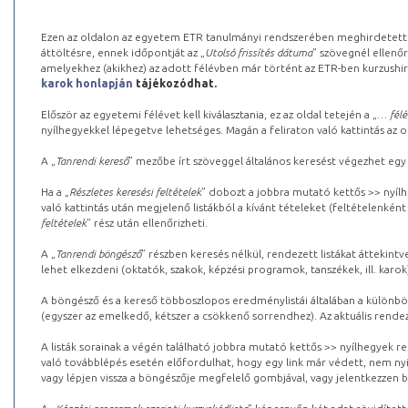
Ezen az oldalon az egyetem ETR tanulmányi rendszerében meghirdetett k
áttöltésre, ennek időpontját az „
Utolsó frissítés dátuma
” szövegnél ellenőr
amelyekhez (akikhez) az adott félévben már történt az ETR-ben kurzushi
karok honlapján
tájékozódhat.
Először az egyetemi félévet kell kiválasztania, ez az oldal tetején a „
… félé
nyílhegyekkel lépegetve lehetséges. Magán a feliraton való kattintás az old
A „
Tanrendi kereső
” mezőbe írt szöveggel általános keresést végezhet egy
Ha a „
Részletes keresési feltételek
” dobozt a jobbra mutató kettős >> nyílh
való kattintás után megjelenő listákból a kívánt tételeket (feltételenként
feltételek
” rész után ellenőrizheti.
A „
Tanrendi böngésző
” részben keresés nélkül, rendezett listákat áttekin
lehet elkezdeni (oktatók, szakok, képzési programok, tanszékek, ill. karok
A böngésző és a kereső többoszlopos eredménylistái általában a különböz
(egyszer az emelkedő, kétszer a csökkenő sorrendhez). Az aktuális rendez
A listák sorainak a végén található jobbra mutató kettős >> nyílhegyek r
való továbblépés esetén előfordulhat, hogy egy link már védett, nem nyi
vagy lépjen vissza a böngészője megfelelő gombjával, vagy jelentkezzen be