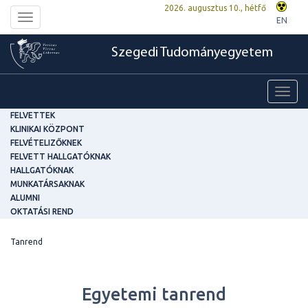
2026. augusztus 10., hétfő
Toggle
EN
navigation
Szegedi Tudományegyetem
Toggl
navig
FELVETTEK
KLINIKAI KÖZPONT
FELVÉTELIZŐKNEK
FELVETT HALLGATÓKNAK
HALLGATÓKNAK
MUNKATÁRSAKNAK
ALUMNI
OKTATÁSI REND
Tanrend
Egyetemi tanrend