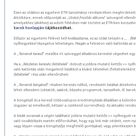
Ezen az oldalon az egyetem ETR tanulmányi rendszerében meghirdetett k
áttöltésre, ennek időpontját az „
Utolsó frissítés dátuma
” szövegnél ellenőr
amelyekhez (akikhez) az adott félévben már történt az ETR-ben kurzushi
karok honlapján
tájékozódhat.
Először az egyetemi félévet kell kiválasztania, ez az oldal tetején a „
… félé
nyílhegyekkel lépegetve lehetséges. Magán a feliraton való kattintás az old
A „
Tanrendi kereső
” mezőbe írt szöveggel általános keresést végezhet egy
Ha a „
Részletes keresési feltételek
” dobozt a jobbra mutató kettős >> nyílh
való kattintás után megjelenő listákból a kívánt tételeket (feltételenként
feltételek
” rész után ellenőrizheti.
A „
Tanrendi böngésző
” részben keresés nélkül, rendezett listákat áttekin
lehet elkezdeni (oktatók, szakok, képzési programok, tanszékek, ill. karok
A böngésző és a kereső többoszlopos eredménylistái általában a különböz
(egyszer az emelkedő, kétszer a csökkenő sorrendhez). Az aktuális rendez
A listák sorainak a végén található jobbra mutató kettős >> nyílhegyek r
való továbblépés esetén előfordulhat, hogy egy link már védett, nem nyi
vagy lépjen vissza a böngészője megfelelő gombjával, vagy jelentkezzen be