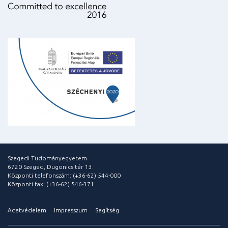
Szegedi Tudományegyetem
6720 Szeged, Dugonics tér 13.
Központi telefonszám: (+36-62) 544-000
Központi fax: (+36-62) 546-371
Adatvédelem
Impresszum
Segítség