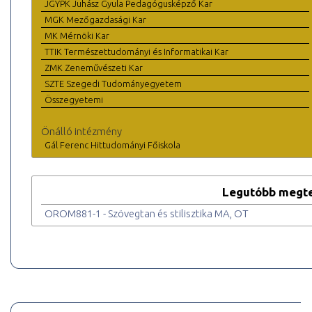
JGYPK Juhász Gyula Pedagógusképző Kar
MGK Mezőgazdasági Kar
MK Mérnöki Kar
TTIK Természettudományi és Informatikai Kar
ZMK Zeneművészeti Kar
SZTE Szegedi Tudományegyetem
Összegyetemi
Önálló intézmény
Gál Ferenc Hittudományi Főiskola
Legutóbb megte
OROM881-1 - Szövegtan és stilisztika MA, OT