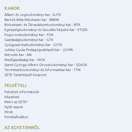
KAROK
Állam- és Jogtudományi Kar - ÁJTK
Bartók Béla Művészeti Kar - BBMK
Bölcsészet- és Társadalomtudományi Kar - BTK
Egészségtudományi és Szociális Képzési Kar - ETSZK
Fogorvostudományi Kar - FOK
Gazdaságtudományi Kar - GTK
Gyógyszerésztudományi Kar - GYTK
Juhász Gyula Pedagógusképző Kar - JGYPK
Mérnöki Kar - MK
Mezőgazdasági Kar - MGK
Szent-Györgyi Albert Orvostudományi Kar - SZAOK
Természettudományi és Informatikai Kar - TTIK
SZTE Tanárképző Központ
FELVÉTELI
Felvételi információk
Képzések
Miért az SZTE?
Nyílt napok
Hírek
Pontkalkulátor
AZ EGYETEMRŐL