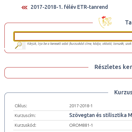
2017-2018-1. félév ETR-tanrend
Ta
Kérjük, írja be a keresett adat (kurzuskód címe, kódja, oktató, tanszék, szak
Részletes ker
Kurzu
Ciklus:
2017-2018-1
Szövegtan és stilisztika 
Kurzuscím:
Kurzuskód:
OROM881-1