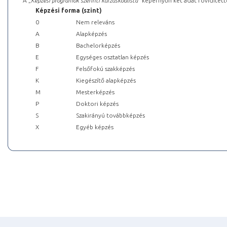
A „
Képzési programok szerinti kurzuskódlista
” képernyőn két adat rövidített
Képzési forma (szint)
0
Nem releváns
A
Alapképzés
B
Bachelorképzés
E
Egységes osztatlan képzés
F
Felsőfokú szakképzés
K
Kiegészítő alapképzés
M
Mesterképzés
P
Doktori képzés
S
Szakirányú továbbképzés
X
Egyéb képzés