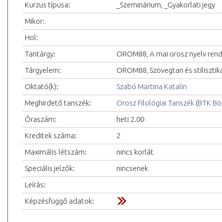
Kurzus típusa:
_Szeminárium, _Gyakorlati jegy
Mikor:
Hol:
Tantárgy:
OROM88, A mai orosz nyelv rends
Tárgyelem:
OROM88, Szövegtan és stilisztik
Oktató(k):
Szabó Martina Katalin
Meghirdető tanszék:
Orosz Filológiai Tanszék
(
BTK Bö
Óraszám:
heti 2.00
Kreditek száma:
2
Maximális létszám:
nincs korlát
Speciális jelzők:
nincsenek
Leírás:
Képzésfüggő adatok: