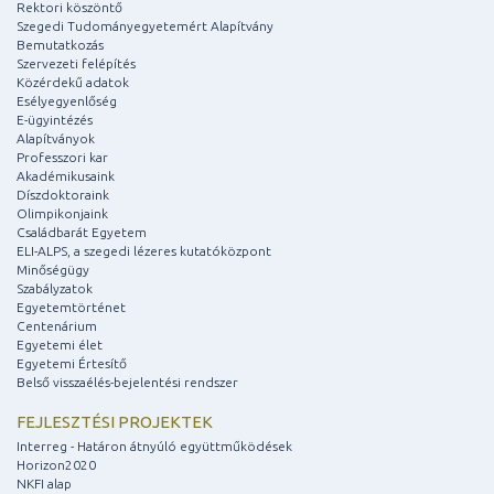
Rektori köszöntő
Szegedi Tudományegyetemért Alapítvány
Bemutatkozás
Szervezeti felépítés
Közérdekű adatok
Esélyegyenlőség
E-ügyintézés
Alapítványok
Professzori kar
Akadémikusaink
Díszdoktoraink
Olimpikonjaink
Családbarát Egyetem
ELI-ALPS, a szegedi lézeres kutatóközpont
Minőségügy
Szabályzatok
Egyetemtörténet
Centenárium
Egyetemi élet
Egyetemi Értesítő
Belső visszaélés-bejelentési rendszer
FEJLESZTÉSI PROJEKTEK
Interreg - Határon átnyúló együttműködések
Horizon2020
NKFI alap