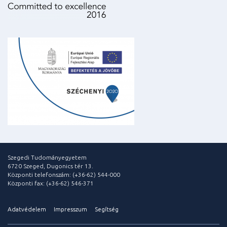
Szegedi Tudományegyetem
6720 Szeged, Dugonics tér 13.
Központi telefonszám: (+36-62) 544-000
Központi fax: (+36-62) 546-371
Adatvédelem
Impresszum
Segítség