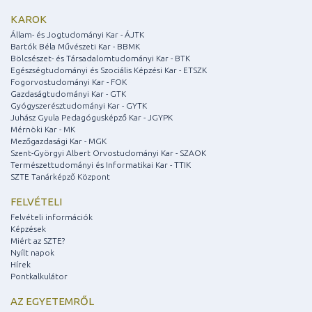
KAROK
Állam- és Jogtudományi Kar - ÁJTK
Bartók Béla Művészeti Kar - BBMK
Bölcsészet- és Társadalomtudományi Kar - BTK
Egészségtudományi és Szociális Képzési Kar - ETSZK
Fogorvostudományi Kar - FOK
Gazdaságtudományi Kar - GTK
Gyógyszerésztudományi Kar - GYTK
Juhász Gyula Pedagógusképző Kar - JGYPK
Mérnöki Kar - MK
Mezőgazdasági Kar - MGK
Szent-Györgyi Albert Orvostudományi Kar - SZAOK
Természettudományi és Informatikai Kar - TTIK
SZTE Tanárképző Központ
FELVÉTELI
Felvételi információk
Képzések
Miért az SZTE?
Nyílt napok
Hírek
Pontkalkulátor
AZ EGYETEMRŐL