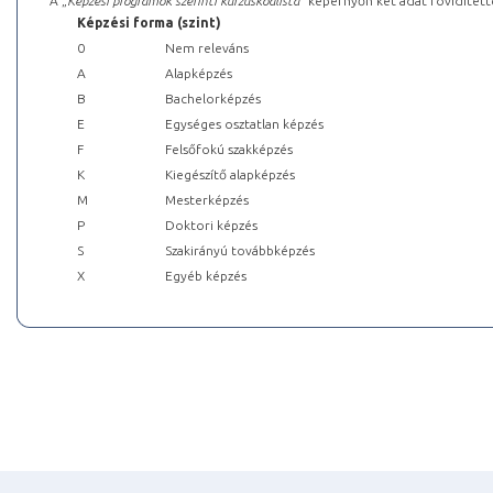
A „
Képzési programok szerinti kurzuskódlista
” képernyőn két adat rövidített
Képzési forma (szint)
0
Nem releváns
A
Alapképzés
B
Bachelorképzés
E
Egységes osztatlan képzés
F
Felsőfokú szakképzés
K
Kiegészítő alapképzés
M
Mesterképzés
P
Doktori képzés
S
Szakirányú továbbképzés
X
Egyéb képzés