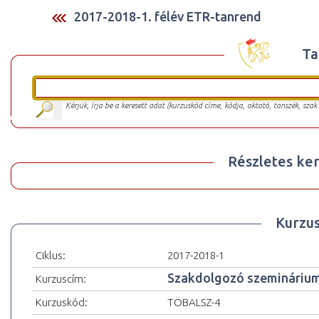
2017-2018-1. félév ETR-tanrend
Ta
Kérjük, írja be a keresett adat (kurzuskód címe, kódja, oktató, tanszék, szak
Részletes ker
Kurzu
Ciklus:
2017-2018-1
Szakdolgozó szemináriu
Kurzuscím:
Kurzuskód:
TÖBALSZ-4