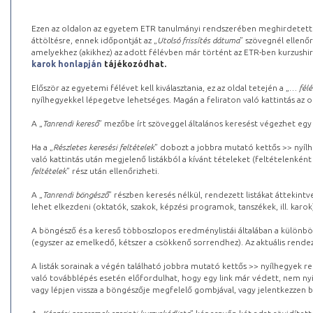
Ezen az oldalon az egyetem ETR tanulmányi rendszerében meghirdetett k
áttöltésre, ennek időpontját az „
Utolsó frissítés dátuma
” szövegnél ellenőr
amelyekhez (akikhez) az adott félévben már történt az ETR-ben kurzushi
karok honlapján
tájékozódhat.
Először az egyetemi félévet kell kiválasztania, ez az oldal tetején a „
… félé
nyílhegyekkel lépegetve lehetséges. Magán a feliraton való kattintás az old
A „
Tanrendi kereső
” mezőbe írt szöveggel általános keresést végezhet egy
Ha a „
Részletes keresési feltételek
” dobozt a jobbra mutató kettős >> nyílh
való kattintás után megjelenő listákból a kívánt tételeket (feltételenként
feltételek
” rész után ellenőrizheti.
A „
Tanrendi böngésző
” részben keresés nélkül, rendezett listákat áttekin
lehet elkezdeni (oktatók, szakok, képzési programok, tanszékek, ill. karok
A böngésző és a kereső többoszlopos eredménylistái általában a különböz
(egyszer az emelkedő, kétszer a csökkenő sorrendhez). Az aktuális rendez
A listák sorainak a végén található jobbra mutató kettős >> nyílhegyek r
való továbblépés esetén előfordulhat, hogy egy link már védett, nem nyi
vagy lépjen vissza a böngészője megfelelő gombjával, vagy jelentkezzen be