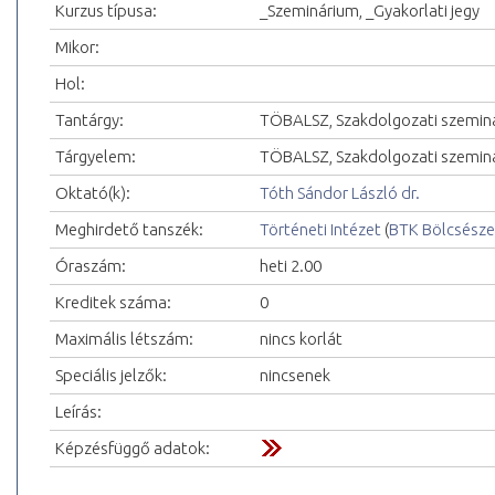
Kurzus típusa:
_Szeminárium, _Gyakorlati jegy
Mikor:
Hol:
Tantárgy:
TÖBALSZ, Szakdolgozati szemin
Tárgyelem:
TÖBALSZ, Szakdolgozati szemin
Oktató(k):
Tóth Sándor László dr.
Meghirdető tanszék:
Történeti Intézet
(
BTK Bölcsésze
Óraszám:
heti 2.00
Kreditek száma:
0
Maximális létszám:
nincs korlát
Speciális jelzők:
nincsenek
Leírás:
Képzésfüggő adatok: