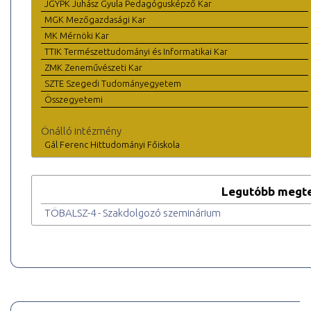
JGYPK Juhász Gyula Pedagógusképző Kar
MGK Mezőgazdasági Kar
MK Mérnöki Kar
TTIK Természettudományi és Informatikai Kar
ZMK Zeneművészeti Kar
SZTE Szegedi Tudományegyetem
Összegyetemi
Önálló intézmény
Gál Ferenc Hittudományi Főiskola
Legutóbb megte
TÖBALSZ-4 - Szakdolgozó szeminárium