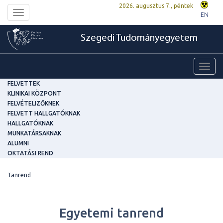
2026. augusztus 7., péntek
Toggle
EN
navigation
Szegedi Tudományegyetem
Toggl
navig
FELVETTEK
KLINIKAI KÖZPONT
FELVÉTELIZŐKNEK
FELVETT HALLGATÓKNAK
HALLGATÓKNAK
MUNKATÁRSAKNAK
ALUMNI
OKTATÁSI REND
Tanrend
Egyetemi tanrend