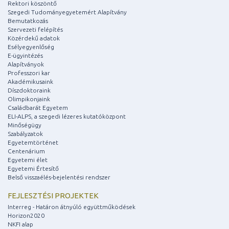
Rektori köszöntő
Szegedi Tudományegyetemért Alapítvány
Bemutatkozás
Szervezeti felépítés
Közérdekű adatok
Esélyegyenlőség
E-ügyintézés
Alapítványok
Professzori kar
Akadémikusaink
Díszdoktoraink
Olimpikonjaink
Családbarát Egyetem
ELI-ALPS, a szegedi lézeres kutatóközpont
Minőségügy
Szabályzatok
Egyetemtörténet
Centenárium
Egyetemi élet
Egyetemi Értesítő
Belső visszaélés-bejelentési rendszer
FEJLESZTÉSI PROJEKTEK
Interreg - Határon átnyúló együttműködések
Horizon2020
NKFI alap