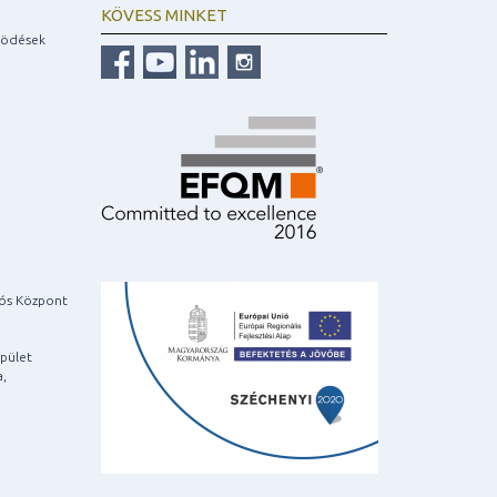
KÖVESS MINKET
ködések
iós Központ
pület
a,