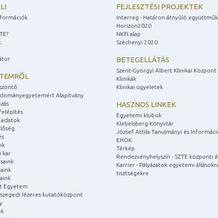
LI
FEJLESZTÉSI PROJEKTEK
információk
Interreg - Határon átnyúló együttmű
Horizon2020
ZTE?
NKFI alap
k
Széchenyi 2020
átor
BETEGELLÁTÁS
Szent-Györgyi Albert Klinikai Központ
ETEMRŐL
Klinikák
szöntő
Klinikai ügyeletek
udományegyetemért Alapítvány
zás
HASZNOS LINKEK
felépítés
Egyetemi klubok
 adatok
Klebelsberg Könyvtár
lőség
József Attila Tanulmányi és Informác
és
EHÖK
ok
Térkép
 kar
Rendezvényhelyszín - SZTE központi é
saink
Karrier - Pályázatok egyetemi állásokr
aink
tisztségekre
aink
át Egyetem
a szegedi lézeres kutatóközpont
y
ok