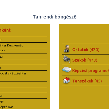
Tanrendi böngésző
nként
ar
i Kar Kecskemét
Oktatók
(420)
Kar
ga
Szakok
(478)
t
Képzési programo
ciális Képzési Kar
Tanszékek
(45)
ar
ága
képző Kar