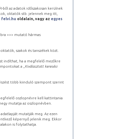
-ből az adatok időszakosan kerülnek
kok, oktatók stb. jelennek meg itt,
a
felvi.hu
oldalain, vagy az
egyes
 jobbra >>> mutató hármas
oktatók, szakok és tanszékek közt.
st indíthat, ha a megfelelő mezőkre
zempontokat a „
Kiválasztott keresési
észést több kiinduló szempont szerint
gfelelő oszlopnévre kell kattintania
lhegy mutatja az oszlopnévben.
s adatlapját mutatják meg. Az ezen
lentkező képernyő jelenik meg. Ekkor
lakon is folytathatja.