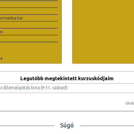
ormatikai Kar
em
la
Legutóbb megtekintett kurzuskódjaim
z államalapítás kora (9-11. század)
Utols
Súgó