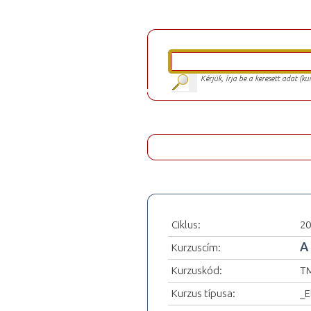
Kérjük, írja be a keresett adat (k
Ciklus:
20
A
Kurzuscím:
Kurzuskód:
T
Kurzus típusa:
_E