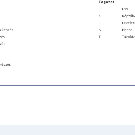
Tagozat
E
Esti
K
Képzőhe
L
Levelez
n képzés
N
Nappali
zés
T
Távokta
pzés
képzés