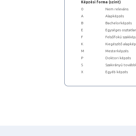
Képzési forma (szint)
0
Nem releváns
A
Alapképzés
B
Bachelorképzés
E
Egységes osztatla
F
Felsőfokú szakkép
K
Kiegészítő alapké
M
Mesterképzés
P
Doktori képzés
S
Szakirányú tovább
X
Egyéb képzés