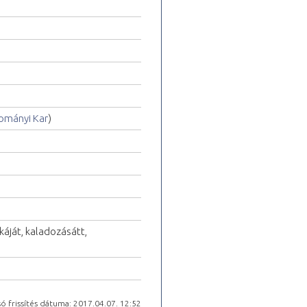
ományi Kar
)
káját, kaladozásátt,
ó frissítés dátuma: 2017.04.07. 12:52