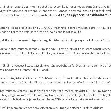
lmányi rendszerében meghirdetett kurzusok közt kereshet és böngészhet. Az ETR
ó frissítés dátuma
” szövegnél ellenőrizheti. Fontos, hogy csak azok a képzések, sza
ben már történt az ETR-ben kurzushirdetés.
A teljes egyetemi szakkínálatról 
sztania, ez az oldal tetején a „
… félév ETR-tanrend
” felirat melletti balra <<<, ill.
gán a feliraton való kattintás az oldalt alapállapotba állítja.
gel általános keresést végezhet egy lépésben a képzési programok, kurzuskódok, 
ozt a jobbra mutató kettős >> nyílheggyel kinyitja, akkor több szempontú keresé
l a kívánt tételeket (feltételenként egyet) kiválasztja. A lekérdezéshez kijelölt s
 nélkül, rendezett listákat áttekintve tájékozódhat a féléves tanrendben. A böng
ési programok, tanszékek, ill. karok).
eredménylistái általában a különböző oszlopok szerint átrendezhetők: ehhez a me
kenő sorrendhez). Az aktuális rendezettséget a fel- vagy lefelé mutató kettős nyí
obbra mutató kettős >> nyílhegyek rendszerint a megfelelő adat ETR-beli nyilváno
, hogy egy link már védett, nem nyilvános oldalra vezet, ilyenkor az ETR-es beje
lelő gombjával, vagy jelentkezzen be az ETR-be, ahol az adatlekérést a védett olda
lista
” képernyőn két adat rövidítetten kerül megjelenítésre. Ezek feloldása: