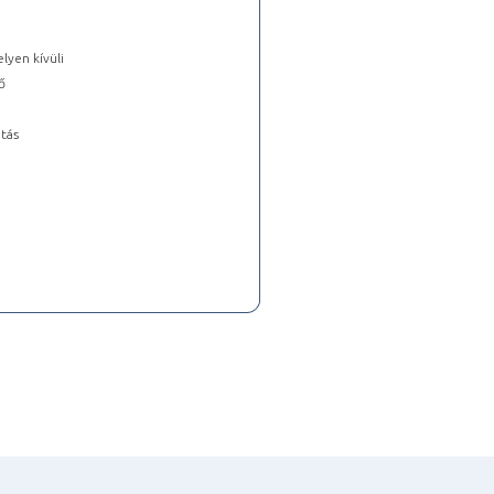
lyen kívüli
ő
tás