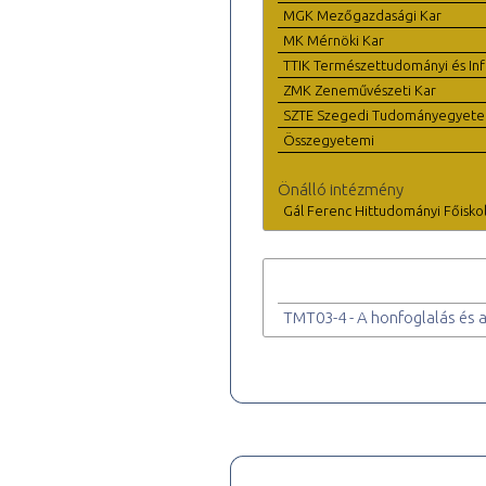
MGK Mezőgazdasági Kar
MK Mérnöki Kar
TTIK Természettudományi és Inf
ZMK Zeneművészeti Kar
SZTE Szegedi Tudományegyet
Összegyetemi
Önálló intézmény
Gál Ferenc Hittudományi Főisko
TMT03-4 - A honfoglalás és a