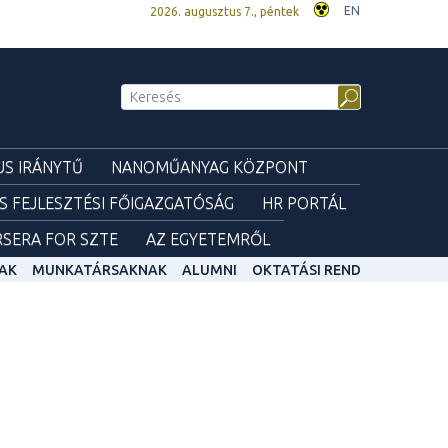
EN
2026. augusztus 7., péntek
S IRÁNYTŰ
NANOMŰANYAG KÖZPONT
ÉS FEJLESZTÉSI FŐIGAZGATÓSÁG
HR PORTÁL
SERA FOR SZTE
AZ EGYETEMRŐL
AK
MUNKATÁRSAKNAK
ALUMNI
OKTATÁSI REND