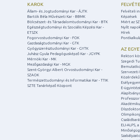
KAROK
FELVÉTE
Állam- és Jogtudományi Kar - ÁJTK
Felvételi 
Bartók Béla Művészeti Kar - BBMK
Képzések
Bölcsészet- és Társadalomtudományi Kar - BTK
Miért az S
Egészségtudományi és Szociális Képzési Kar -
Nyílt napo
ETSZK
Hírek
Fogorvostudományi Kar - FOK
Pontkalkul
Gazdaságtudományi Kar - GTK
Gyógyszerésztudományi Kar - GYTK
AZ EGY
Juhász Gyula Pedagógusképző Kar - JGYPK
Rektori kö
Mérnöki Kar - MK
Szegedi T
Mezőgazdasági Kar - MGK
Bemutatko
Szent-Györgyi Albert Orvostudományi Kar -
Szervezeti 
SZAOK
Közérdekű
Természettudományi és Informatikai Kar - TTIK
Esélyegyen
SZTE Tanárképző Központ
E-ügyintéz
Alapítvány
Professzori
Akadémiku
Díszdoktor
Olimpikonj
Családbar
ELI-ALPS, 
Minőségüg
Szabályzat