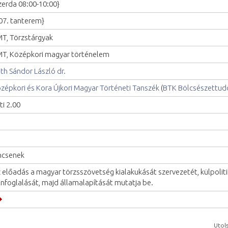
zerda 08:00-10:00}
07. tanterem}
T, Törzstárgyak
T, Középkori magyar történelem
th Sándor László dr.
zépkori és Kora Újkori Magyar Történeti Tanszék
(
BTK Bölcsészettud
ti 2.00
ncsenek
 előadás a magyar törzsszövetség kialakukását szervezetét, külpoliti
nfoglalását, majd államalapítását mutatja be.
Utols