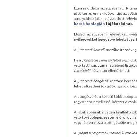
Ezen az oldalon az egyetem ETR tanu
áttöltésre, ennek időpontját az „
Utols
amelyekhez (akikhez) az adott félév
karok honlapján
tájékozódhat.
Először az egyetemi félévet kell kivála
nyílhegyekkel lépegetve lehetséges. Ma
A „
Tanrendi kereső
” mezőbe írt szöveg
Ha a „
Részletes keresési feltételek
” dob
való kattintás után megjelenő listákbó
feltételek
” rész után ellenőrizheti.
A „
Tanrendi böngésző
” részben keresés
lehet elkezdeni (oktatók, szakok, képz
A böngésző és a kereső többoszlopos 
(egyszer az emelkedő, kétszer a csök
A listák sorainak a végén található j
való továbblépés esetén előfordulhat
vagy lépjen vissza a böngészője megfe
A „
Képzési programok szerinti kurzuskód