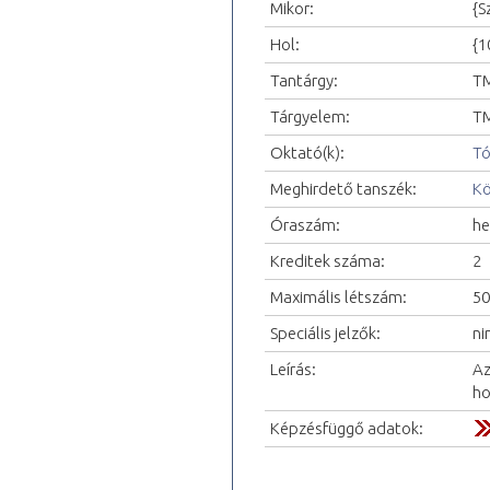
Mikor:
{S
Hol:
{1
Tantárgy:
TM
Tárgyelem:
TM
Oktató(k):
Tó
Meghirdető tanszék:
Kö
Óraszám:
he
Kreditek száma:
2
Maximális létszám:
50
Speciális jelzők:
ni
Leírás:
Az
ho
Képzésfüggő adatok: