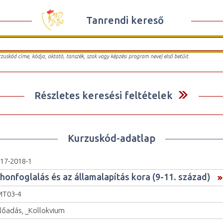
Tanrendi kereső
urzuskód címe, kódja, oktató, tanszék, szak vagy képzési program neve) első betűit.
Részletes keresési feltételek
Kurzuskód-adatlap
17-2018-1
 honfoglalás és az államalapítás kora (9-11. század)
MT03-4
lőadás, _Kollokvium