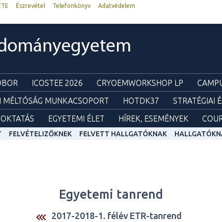
ZTE
Észrevétel
Telefonkönyv
Adatvédelem
udományegyetem
ZOBOR
ICOSTEE 2026
CRYOEMWORKSHOP LP
CAMPU
I MÉLTÓSÁG MUNKACSOPORT
HOTDK37
STRATÉGIAI 
OKTATÁS
EGYETEMI ÉLET
HÍREK, ESEMÉNYEK
COUR
T
FELVÉTELIZŐKNEK
FELVETT HALLGATÓKNAK
HALLGATÓKN
Egyetemi tanrend
2017-2018-1. félév ETR-tanrend