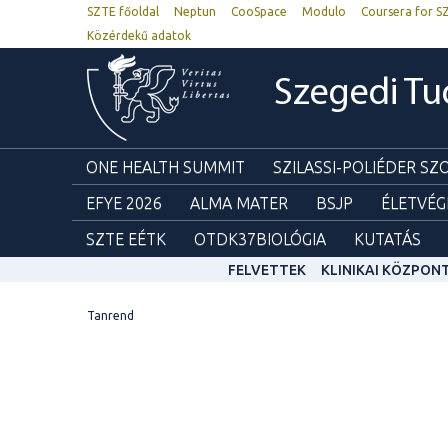
SZTE főoldal
Neptun
CooSpace
Modulo
Coursera for S
Közérdekű adatok
Szegedi T
ONE HEALTH SUMMIT
SZILASSI-POLIÉDER S
EFYE 2026
ALMA MATER
BSJP
ÉLETVÉG
SZTE EÉTK
OTDK37BIOLÓGIA
KUTATÁS
FELVETTEK
KLINIKAI KÖZPON
Tanrend