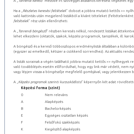
A „
Tanrendi kereső
” mezőbe írt szöveggel általános keresést végezhet egy
Ha a „
Részletes keresési feltételek
” dobozt a jobbra mutató kettős >> nyílh
való kattintás után megjelenő listákból a kívánt tételeket (feltételenként
feltételek
” rész után ellenőrizheti.
A „
Tanrendi böngésző
” részben keresés nélkül, rendezett listákat áttekin
lehet elkezdeni (oktatók, szakok, képzési programok, tanszékek, ill. karok
A böngésző és a kereső többoszlopos eredménylistái általában a különböz
(egyszer az emelkedő, kétszer a csökkenő sorrendhez). Az aktuális rendez
A listák sorainak a végén található jobbra mutató kettős >> nyílhegyek r
való továbblépés esetén előfordulhat, hogy egy link már védett, nem nyi
vagy lépjen vissza a böngészője megfelelő gombjával, vagy jelentkezzen be
A „
Képzési programok szerinti kurzuskódlista
” képernyőn két adat rövidített
Képzési forma (szint)
0
Nem releváns
A
Alapképzés
B
Bachelorképzés
E
Egységes osztatlan képzés
F
Felsőfokú szakképzés
K
Kiegészítő alapképzés