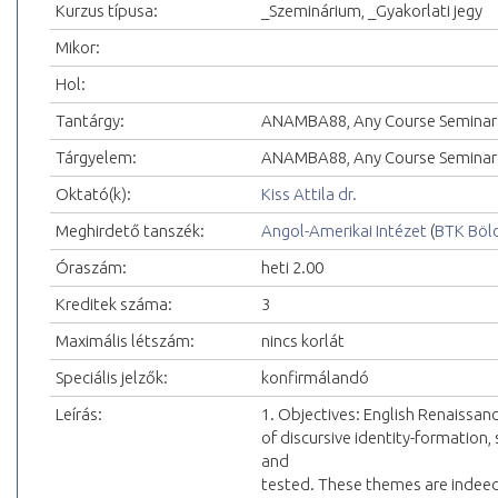
Kurzus típusa:
_Szeminárium, _Gyakorlati jegy
Mikor:
Hol:
Tantárgy:
ANAMBA88, Any Course Seminar 
Tárgyelem:
ANAMBA88, Any Course Seminar 
Oktató(k):
Kiss Attila dr.
Meghirdető tanszék:
Angol-Amerikai Intézet
(
BTK Böl
Óraszám:
heti 2.00
Kreditek száma:
3
Maximális létszám:
nincs korlát
Speciális jelzők:
konfirmálandó
Leírás:
1. Objectives: English Renaissan
of discursive identity-formation
and
tested. These themes are indeed 