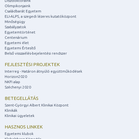
Díszdoktoraink
Olimpikonjaink
Családbarát Egyetem
ELI-ALPS, a szegedi lézeres kutatóközpont
Minőségügy
Szabályzatok
Egyetemtörténet
Centenárium
Egyetemi élet
Egyetemi Értesítő
Belső visszaélés-bejelentési rendszer
FEJLESZTÉSI PROJEKTEK
Interreg - Határon átnyúló együttműködések
Horizon2020
NKFI alap
Széchenyi 2020
BETEGELLÁTÁS
Szent-Györgyi Albert Klinikai Központ
Klinikák
Klinikai ügyeletek
HASZNOS LINKEK
Egyetemi klubok
Klebelsberg Könyvtár