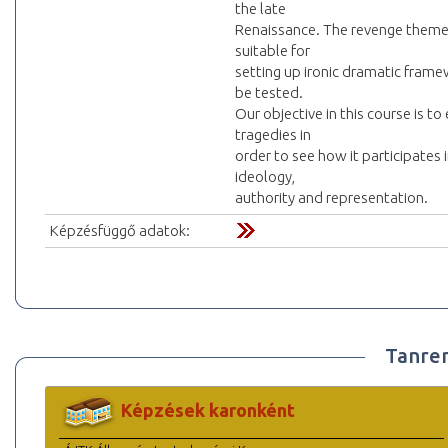
the late
Renaissance. The revenge theme a
suitable for
setting up ironic dramatic frame
be tested.
Our objective in this course is 
tragedies in
order to see how it participates 
ideology,
authority and representation.
Képzésfüggő adatok:
Tanre
Képzések karonként