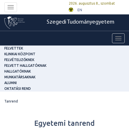
2026. augusztus 8., szombat
Toggle
EN
navigation
Szegedi Tudományegyetem
Toggl
navig
FELVETTEK
KLINIKAI KÖZPONT
FELVÉTELIZŐKNEK
FELVETT HALLGATÓKNAK
HALLGATÓKNAK
MUNKATÁRSAKNAK
ALUMNI
OKTATÁSI REND
Tanrend
Egyetemi tanrend