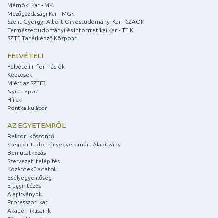
Mérnöki Kar - MK
Mezőgazdasági Kar - MGK
Szent-Györgyi Albert Orvostudományi Kar - SZAOK
Természettudományi és Informatikai Kar - TTIK
SZTE Tanárképző Központ
FELVÉTELI
Felvételi információk
Képzések
Miért az SZTE?
Nyílt napok
Hírek
Pontkalkulátor
AZ EGYETEMRŐL
Rektori köszöntő
Szegedi Tudományegyetemért Alapítvány
Bemutatkozás
Szervezeti felépítés
Közérdekű adatok
Esélyegyenlőség
E-ügyintézés
Alapítványok
Professzori kar
Akadémikusaink