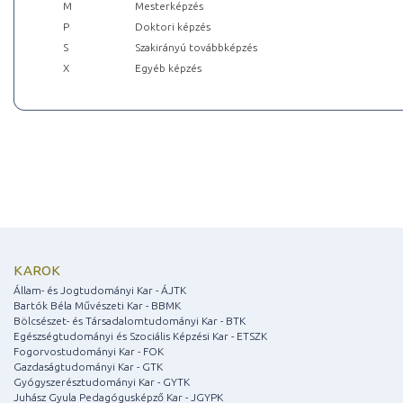
M
Mesterképzés
P
Doktori képzés
S
Szakirányú továbbképzés
X
Egyéb képzés
KAROK
Állam- és Jogtudományi Kar - ÁJTK
Bartók Béla Művészeti Kar - BBMK
Bölcsészet- és Társadalomtudományi Kar - BTK
Egészségtudományi és Szociális Képzési Kar - ETSZK
Fogorvostudományi Kar - FOK
Gazdaságtudományi Kar - GTK
Gyógyszerésztudományi Kar - GYTK
Juhász Gyula Pedagógusképző Kar - JGYPK