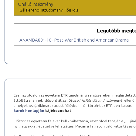
Önálló intézmény
Gál Ferenc Hittudományi Főiskola
Legutóbb megte
ANAMBA881-10 - Post-War British and American Drama
Ezen az oldalon az egyetem ETR tanulmányi rendszerében meghirdetett k
áttöltésre, ennek időpontját az „
Utolsó frissítés dátuma
” szövegnél ellenőr
amelyekhez (akikhez) az adott félévben már történt az ETR-ben kurzushi
karok honlapján
tájékozódhat.
Először az egyetemi félévet kell kiválasztania, ez az oldal tetején a „
… félé
nyílhegyekkel lépegetve lehetséges. Magán a feliraton való kattintás az old