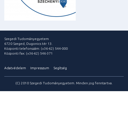
Szegedi Tudományegyetem
6720 Szeged, Dugonics tér 13.
Központi telefonszám: (+36-62) 544-000
Központi fax: (+36-62) 546-371
Adatvédelem
Impresszum
Segítség
(C) 2010 Szegedi Tudományegyetem. Minden jog fenntartva.