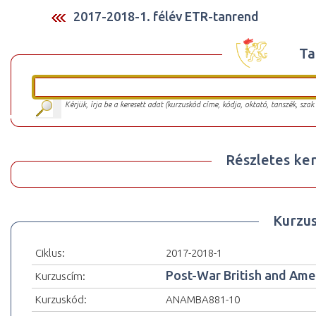
2017-2018-1. félév ETR-tanrend
Ta
Kérjük, írja be a keresett adat (kurzuskód címe, kódja, oktató, tanszék, szak
Részletes ker
Kurzu
Ciklus:
2017-2018-1
Post-War British and Am
Kurzuscím:
Kurzuskód:
ANAMBA881-10