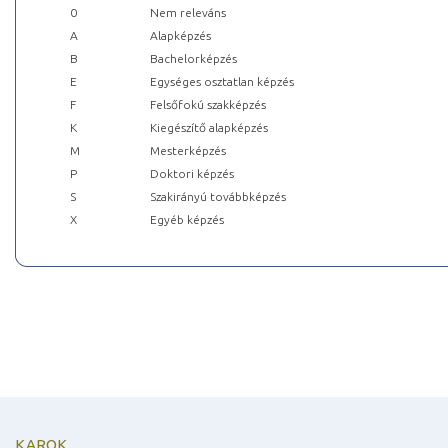
0
Nem releváns
A
Alapképzés
B
Bachelorképzés
E
Egységes osztatlan képzés
F
Felsőfokú szakképzés
K
Kiegészítő alapképzés
M
Mesterképzés
P
Doktori képzés
S
Szakirányú továbbképzés
X
Egyéb képzés
KAROK