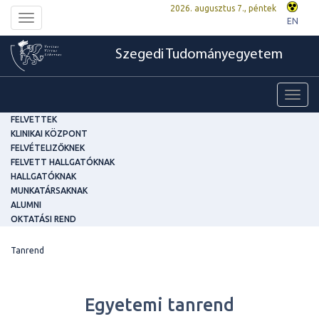
2026. augusztus 7., péntek
Toggle
EN
navigation
Szegedi Tudományegyetem
Toggl
navig
FELVETTEK
KLINIKAI KÖZPONT
FELVÉTELIZŐKNEK
FELVETT HALLGATÓKNAK
HALLGATÓKNAK
MUNKATÁRSAKNAK
ALUMNI
OKTATÁSI REND
Tanrend
Egyetemi tanrend