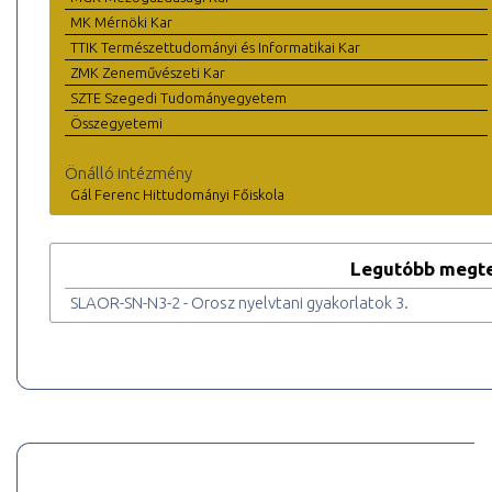
MK Mérnöki Kar
TTIK Természettudományi és Informatikai Kar
ZMK Zeneművészeti Kar
SZTE Szegedi Tudományegyetem
Összegyetemi
Önálló intézmény
Gál Ferenc Hittudományi Főiskola
Legutóbb megte
SLAOR-SN-N3-2 - Orosz nyelvtani gyakorlatok 3.