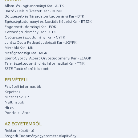
Állam- és Jogtudományi Kar - ÁJTK
Bartók Béla Művészeti Kar - BBMK
Bölcsészet- és Társadalomtudományi Kar - BTK
Egészségtudományi és Szociális Képzési Kar - ETSZK
Fogorvostudományi Kar - FOK
Gazdaságtudományi Kar - GTK
Gyógyszerésztudományi Kar - GYTK
Juhász Gyula Pedagógusképző Kar - JGYPK
Mérnöki Kar - MK
Mezőgazdasági Kar - MGK
Szent-Györgyi Albert Orvostudományi Kar - SZAOK
Természettudományi és Informatikai Kar - TTIK
SZTE Tanárképző Központ
FELVÉTELI
Felvételi információk
Képzések
Miért az SZTE?
Nyílt napok
Hírek
Pontkalkulátor
AZ EGYETEMRŐL
Rektori köszöntő
Szegedi Tudományegyetemért Alapítvány