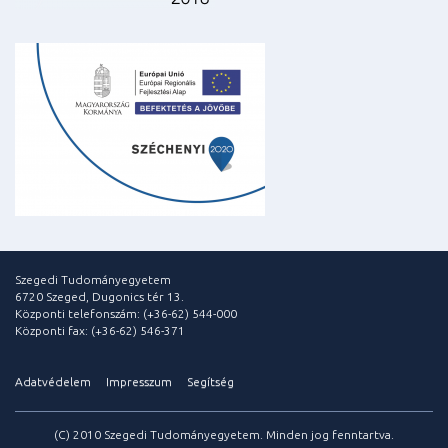
Szegedi Tudományegyetem
6720 Szeged, Dugonics tér 13.
Központi telefonszám: (+36-62) 544-000
Központi fax: (+36-62) 546-371
Adatvédelem
Impresszum
Segítség
(C) 2010 Szegedi Tudományegyetem. Minden jog fenntartva.