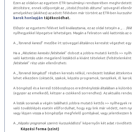
Ezen az oldalon az egyetem ETR tanulmányi rendszerében meghirdetett k
áttöltésre, ennek időpontját az „
Utolsó frissítés dátuma
” szövegnél ellenőr
amelyekhez (akikhez) az adott félévben már történt az ETR-ben kurzushi
karok honlapján
tájékozódhat.
Először az egyetemi félévet kell kiválasztania, ez az oldal tetején a „
… félé
nyílhegyekkel lépegetve lehetséges. Magán a feliraton való kattintás az old
A „
Tanrendi kereső
” mezőbe írt szöveggel általános keresést végezhet egy
Ha a „
Részletes keresési feltételek
” dobozt a jobbra mutató kettős >> nyílh
való kattintás után megjelenő listákból a kívánt tételeket (feltételenként
feltételek
” rész után ellenőrizheti.
A „
Tanrendi böngésző
” részben keresés nélkül, rendezett listákat áttekin
lehet elkezdeni (oktatók, szakok, képzési programok, tanszékek, ill. karok
A böngésző és a kereső többoszlopos eredménylistái általában a különböz
(egyszer az emelkedő, kétszer a csökkenő sorrendhez). Az aktuális rendez
A listák sorainak a végén található jobbra mutató kettős >> nyílhegyek r
való továbblépés esetén előfordulhat, hogy egy link már védett, nem nyi
vagy lépjen vissza a böngészője megfelelő gombjával, vagy jelentkezzen be
A „
Képzési programok szerinti kurzuskódlista
” képernyőn két adat rövidített
Képzési forma (szint)