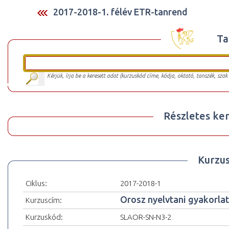
2017-2018-1. félév ETR-tanrend
Ta
Kérjük, írja be a keresett adat (kurzuskód címe, kódja, oktató, tanszék, szak
Részletes ker
Kurzu
Ciklus:
2017-2018-1
Orosz nyelvtani gyakorlato
Kurzuscím:
Kurzuskód:
SLAOR-SN-N3-2