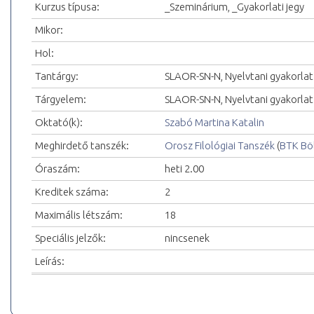
Kurzus típusa:
_Szeminárium, _Gyakorlati jegy
Mikor:
Hol:
Tantárgy:
SLAOR-SN-N, Nyelvtani gyakorlat
Tárgyelem:
SLAOR-SN-N, Nyelvtani gyakorlat
Oktató(k):
Szabó Martina Katalin
Meghirdető tanszék:
Orosz Filológiai Tanszék
(
BTK Bö
Óraszám:
heti 2.00
Kreditek száma:
2
Maximális létszám:
18
Speciális jelzők:
nincsenek
Leírás: