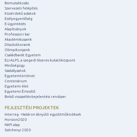
Bemutatkozás
Szervezeti felépítés
Közérdekű adatok
Esélyegyenlőség
E-ügyintézés
Alapítványok
Professzori kar
Akadémikusaink
Díszdoktoraink
Olimpikonjaink
Családbarát Egyetem
ELI-ALPS, a szegedi lézeres kutatóközpont
Minőségügy
Szabályzatok
Egyetemtörténet
Centenárium
Egyetemi élet
Egyetemi Értesítő
Belső visszaélés-bejelentési rendszer
FEJLESZTÉSI PROJEKTEK
Interreg - Határon átnyúló együttműködések
Horizon2020
NKFI alap
Széchenyi 2020