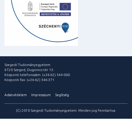
Szegedi Tudományegyetem
6720 Szeged, Dugonics tér 13.
Központi telefonszám: (+36-62) 544-000
Központi fax: (+36-62) 546-371
Adatvédelem
Impresszum
Segítség
(C) 2010 Szegedi Tudományegyetem. Minden jog fenntartva.