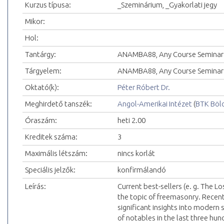
Kurzus típusa:
_Szeminárium, _Gyakorlati jegy
Mikor:
Hol:
Tantárgy:
ANAMBA88, Any Course Seminar 
Tárgyelem:
ANAMBA88, Any Course Seminar 
Oktató(k):
Péter Róbert Dr.
Meghirdető tanszék:
Angol-Amerikai Intézet
(
BTK Böl
Óraszám:
heti 2.00
Kreditek száma:
3
Maximális létszám:
nincs korlát
Speciális jelzők:
konfirmálandó
Leírás:
Current best-sellers (e. g. The L
the topic of freemasonry. Recent
significant insights into modern so
of notables in the last three h