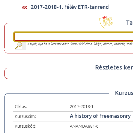
2017-2018-1. félév ETR-tanrend
Ta
Kérjük, írja be a keresett adat (kurzuskód címe, kódja, oktató, tanszék, szak
Részletes ker
Kurzu
Ciklus:
2017-2018-1
A history of freemasonry
Kurzuscím:
Kurzuskód:
ANAMBA881-6