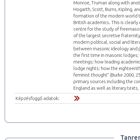
Monroe, Truman along with anothe
Hogarth, Scott, Burns, Kipling, 
formation of the modern world this
British academics. This is clearly
centre for the study of freemaso
of the largest secretive fraterni
modern political, social and liter
between masonic ideology and pra
the first time in masonic lodges;
meetings; how leading academic
lodge nights; how the eighteenth
feminist thought” (Burke 2000, 2
primary sources including the con
England as well as literary text
Képzésfüggő adatok:
Tanre