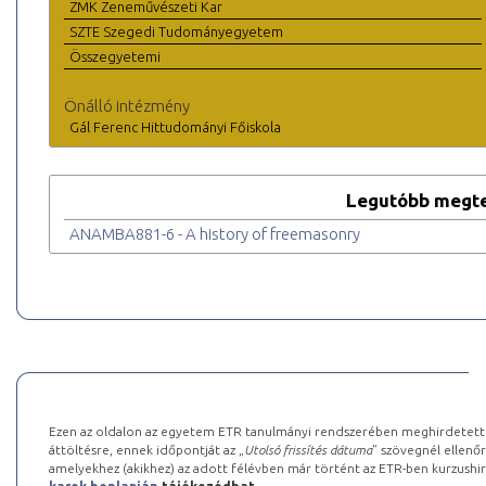
ZMK Zeneművészeti Kar
SZTE Szegedi Tudományegyetem
Összegyetemi
Önálló intézmény
Gál Ferenc Hittudományi Főiskola
Legutóbb megte
ANAMBA881-6 - A history of freemasonry
Ezen az oldalon az egyetem ETR tanulmányi rendszerében meghirdetett k
áttöltésre, ennek időpontját az „
Utolsó frissítés dátuma
” szövegnél ellenőr
amelyekhez (akikhez) az adott félévben már történt az ETR-ben kurzushi