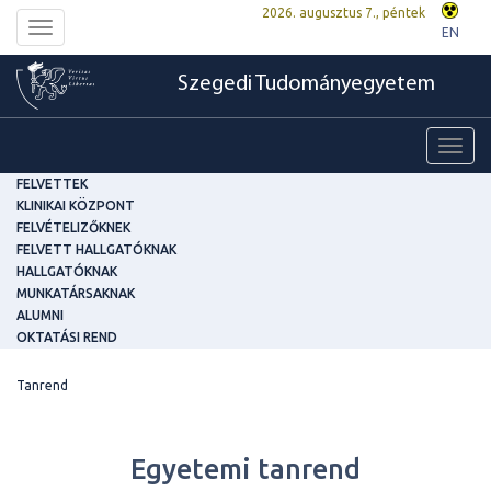
2026. augusztus 7., péntek
Toggle
EN
navigation
Szegedi Tudományegyetem
Toggl
navig
FELVETTEK
KLINIKAI KÖZPONT
FELVÉTELIZŐKNEK
FELVETT HALLGATÓKNAK
HALLGATÓKNAK
MUNKATÁRSAKNAK
ALUMNI
OKTATÁSI REND
Tanrend
Egyetemi tanrend