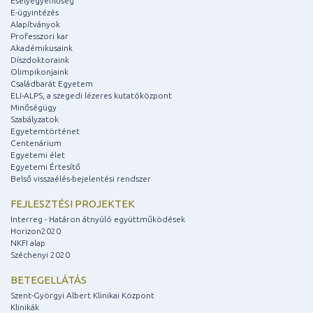
Esélyegyenlőség
E-ügyintézés
Alapítványok
Professzori kar
Akadémikusaink
Díszdoktoraink
Olimpikonjaink
Családbarát Egyetem
ELI-ALPS, a szegedi lézeres kutatóközpont
Minőségügy
Szabályzatok
Egyetemtörténet
Centenárium
Egyetemi élet
Egyetemi Értesítő
Belső visszaélés-bejelentési rendszer
FEJLESZTÉSI PROJEKTEK
Interreg - Határon átnyúló együttműködések
Horizon2020
NKFI alap
Széchenyi 2020
BETEGELLÁTÁS
Szent-Györgyi Albert Klinikai Központ
Klinikák