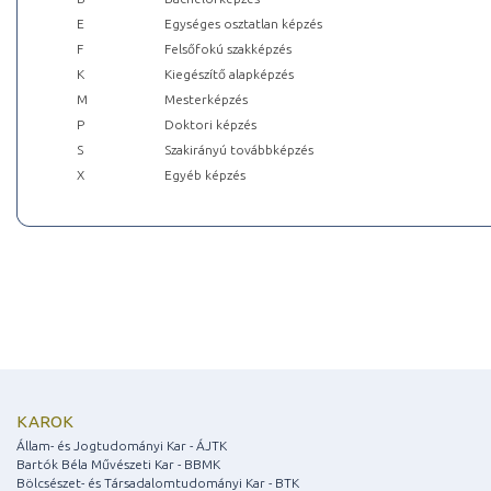
E
Egységes osztatlan képzés
F
Felsőfokú szakképzés
K
Kiegészítő alapképzés
M
Mesterképzés
P
Doktori képzés
S
Szakirányú továbbképzés
X
Egyéb képzés
KAROK
Állam- és Jogtudományi Kar - ÁJTK
Bartók Béla Művészeti Kar - BBMK
Bölcsészet- és Társadalomtudományi Kar - BTK