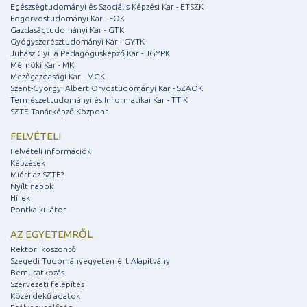
Egészségtudományi és Szociális Képzési Kar - ETSZK
Fogorvostudományi Kar - FOK
Gazdaságtudományi Kar - GTK
Gyógyszerésztudományi Kar - GYTK
Juhász Gyula Pedagógusképző Kar - JGYPK
Mérnöki Kar - MK
Mezőgazdasági Kar - MGK
Szent-Györgyi Albert Orvostudományi Kar - SZAOK
Természettudományi és Informatikai Kar - TTIK
SZTE Tanárképző Központ
FELVÉTELI
Felvételi információk
Képzések
Miért az SZTE?
Nyílt napok
Hírek
Pontkalkulátor
AZ EGYETEMRŐL
Rektori köszöntő
Szegedi Tudományegyetemért Alapítvány
Bemutatkozás
Szervezeti felépítés
Közérdekű adatok