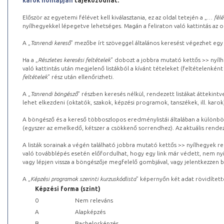
karok honlapján
tájékozódhat.
Először az egyetemi félévet kell kiválasztania, ez az oldal tetején a „
… félé
nyílhegyekkel lépegetve lehetséges. Magán a feliraton való kattintás az old
A „
Tanrendi kereső
” mezőbe írt szöveggel általános keresést végezhet egy
Ha a „
Részletes keresési feltételek
” dobozt a jobbra mutató kettős >> nyílh
való kattintás után megjelenő listákból a kívánt tételeket (feltételenként
feltételek
” rész után ellenőrizheti.
A „
Tanrendi böngésző
” részben keresés nélkül, rendezett listákat áttekin
lehet elkezdeni (oktatók, szakok, képzési programok, tanszékek, ill. karok
A böngésző és a kereső többoszlopos eredménylistái általában a különböz
(egyszer az emelkedő, kétszer a csökkenő sorrendhez). Az aktuális rendez
A listák sorainak a végén található jobbra mutató kettős >> nyílhegyek r
való továbblépés esetén előfordulhat, hogy egy link már védett, nem nyi
vagy lépjen vissza a böngészője megfelelő gombjával, vagy jelentkezzen be
A „
Képzési programok szerinti kurzuskódlista
” képernyőn két adat rövidített
Képzési forma (szint)
0
Nem releváns
A
Alapképzés
B
Bachelorképzés