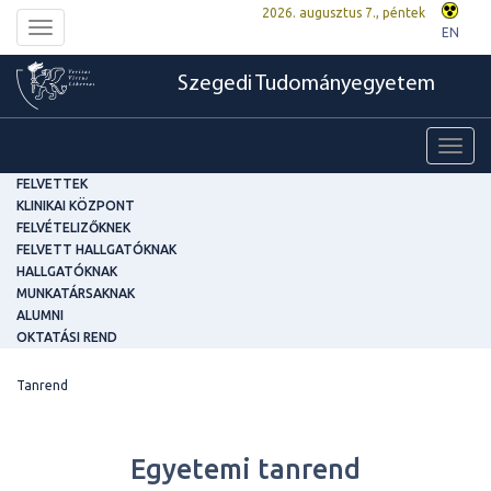
2026. augusztus 7., péntek
Toggle
EN
navigation
Szegedi Tudományegyetem
Toggl
navig
FELVETTEK
KLINIKAI KÖZPONT
FELVÉTELIZŐKNEK
FELVETT HALLGATÓKNAK
HALLGATÓKNAK
MUNKATÁRSAKNAK
ALUMNI
OKTATÁSI REND
Tanrend
Egyetemi tanrend