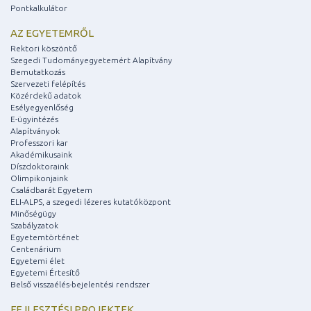
Pontkalkulátor
AZ EGYETEMRŐL
Rektori köszöntő
Szegedi Tudományegyetemért Alapítvány
Bemutatkozás
Szervezeti felépítés
Közérdekű adatok
Esélyegyenlőség
E-ügyintézés
Alapítványok
Professzori kar
Akadémikusaink
Díszdoktoraink
Olimpikonjaink
Családbarát Egyetem
ELI-ALPS, a szegedi lézeres kutatóközpont
Minőségügy
Szabályzatok
Egyetemtörténet
Centenárium
Egyetemi élet
Egyetemi Értesítő
Belső visszaélés-bejelentési rendszer
FEJLESZTÉSI PROJEKTEK