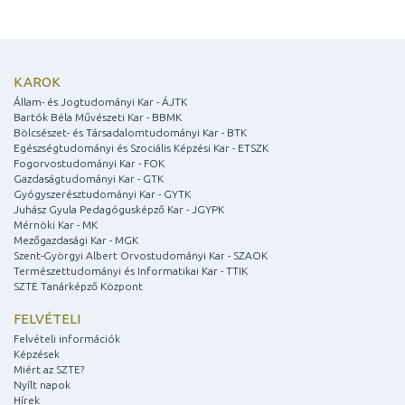
KAROK
Állam- és Jogtudományi Kar - ÁJTK
Bartók Béla Művészeti Kar - BBMK
Bölcsészet- és Társadalomtudományi Kar - BTK
Egészségtudományi és Szociális Képzési Kar - ETSZK
Fogorvostudományi Kar - FOK
Gazdaságtudományi Kar - GTK
Gyógyszerésztudományi Kar - GYTK
Juhász Gyula Pedagógusképző Kar - JGYPK
Mérnöki Kar - MK
Mezőgazdasági Kar - MGK
Szent-Györgyi Albert Orvostudományi Kar - SZAOK
Természettudományi és Informatikai Kar - TTIK
SZTE Tanárképző Központ
FELVÉTELI
Felvételi információk
Képzések
Miért az SZTE?
Nyílt napok
Hírek