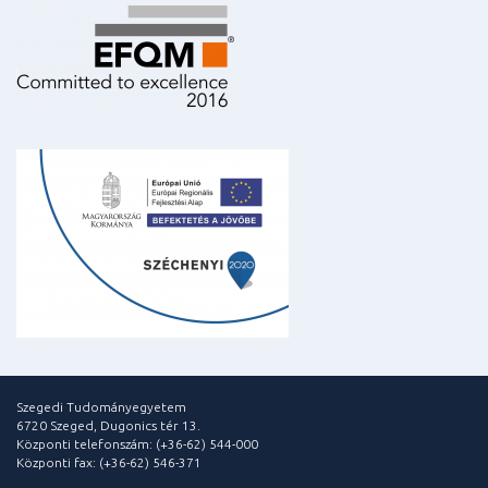
Szegedi Tudományegyetem
6720 Szeged, Dugonics tér 13.
Központi telefonszám: (+36-62) 544-000
Központi fax: (+36-62) 546-371