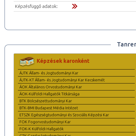
Képzésfüggő adatok:
Tanre
Képzések karonként
ÁJTK Állam- és Jogtudományi Kar
ÁJTK-KT Állam- és Jogtudományi Kar Kecskemét
ÁOK Általános Orvostudományi Kar
ÁOK-Külföldi Hallgatók Titkársága
BTK Bölcsészettudományi Kar
BTK-BMI Budapest Média Intézet
ETSZK Egészségtudományi és Szociális Képzési Kar
FOK Fogorvostudományi Kar
FOK-K Külföldi Hallgatók
GTK Gazdaságtudományi Kar