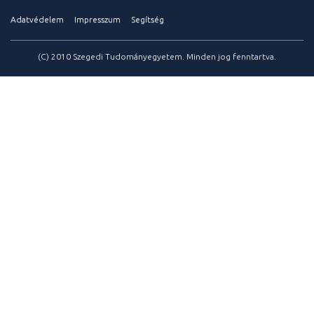
Adatvédelem
Impresszum
Segítség
(C) 2010 Szegedi Tudományegyetem. Minden jog fenntartva.