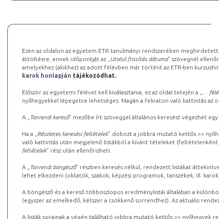
Ezen az oldalon az egyetem ETR tanulmányi rendszerében meghirdetett k
áttöltésre, ennek időpontját az „
Utolsó frissítés dátuma
” szövegnél ellenőr
amelyekhez (akikhez) az adott félévben már történt az ETR-ben kurzushi
karok honlapján
tájékozódhat.
Először az egyetemi félévet kell kiválasztania, ez az oldal tetején a „
… félé
nyílhegyekkel lépegetve lehetséges. Magán a feliraton való kattintás az old
A „
Tanrendi kereső
” mezőbe írt szöveggel általános keresést végezhet egy
Ha a „
Részletes keresési feltételek
” dobozt a jobbra mutató kettős >> nyílh
való kattintás után megjelenő listákból a kívánt tételeket (feltételenként
feltételek
” rész után ellenőrizheti.
A „
Tanrendi böngésző
” részben keresés nélkül, rendezett listákat áttekin
lehet elkezdeni (oktatók, szakok, képzési programok, tanszékek, ill. karok
A böngésző és a kereső többoszlopos eredménylistái általában a különböz
(egyszer az emelkedő, kétszer a csökkenő sorrendhez). Az aktuális rendez
A listák sorainak a végén található jobbra mutató kettős >> nyílhegyek r