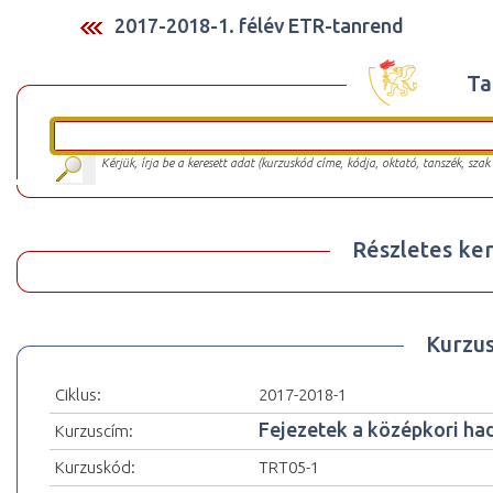
2017-2018-1. félév ETR-tanrend
Ta
Kérjük, írja be a keresett adat (kurzuskód címe, kódja, oktató, tanszék, szak
Részletes ker
Kurzu
Ciklus:
2017-2018-1
Fejezetek a középkori ha
Kurzuscím:
Kurzuskód:
TRT05-1