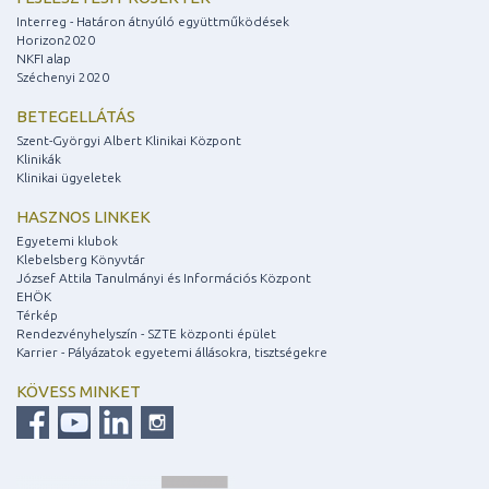
Interreg - Határon átnyúló együttműködések
Horizon2020
NKFI alap
Széchenyi 2020
BETEGELLÁTÁS
Szent-Györgyi Albert Klinikai Központ
Klinikák
Klinikai ügyeletek
HASZNOS LINKEK
Egyetemi klubok
Klebelsberg Könyvtár
József Attila Tanulmányi és Információs Központ
EHÖK
Térkép
Rendezvényhelyszín - SZTE központi épület
Karrier - Pályázatok egyetemi állásokra, tisztségekre
KÖVESS MINKET