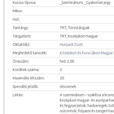
Kurzus típusa:
_Szeminárium, _Gyakorlati jegy
Mikor:
Hol:
Tantárgy:
TRT, Törzstárgyak
Tárgyelem:
TRT, Középkori magyar
Oktató(k):
Hunyadi Zsolt
Meghirdető tanszék:
Középkori és Kora Újkori Magyar
Óraszám:
heti 2.00
Kreditek száma:
2
Maximális létszám:
20
Speciális jelzők:
nincsenek
Leírás:
A szeminárium – szakítva a krono
középkori magyar- és európai had
és fegyverzetük; hadseregek: to
ostromok; folyami és tengeri had