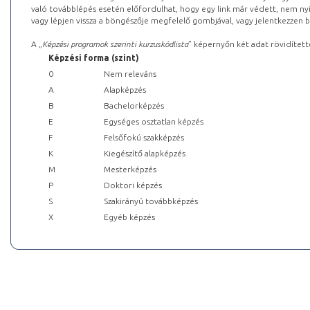
való továbblépés esetén előfordulhat, hogy egy link már védett, nem nyi
vagy lépjen vissza a böngészője megfelelő gombjával, vagy jelentkezzen be
A „
Képzési programok szerinti kurzuskódlista
” képernyőn két adat rövidített
Képzési forma (szint)
0
Nem releváns
A
Alapképzés
B
Bachelorképzés
E
Egységes osztatlan képzés
F
Felsőfokú szakképzés
K
Kiegészítő alapképzés
M
Mesterképzés
P
Doktori képzés
S
Szakirányú továbbképzés
X
Egyéb képzés