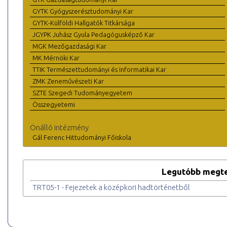
GYTK Gyógyszerésztudományi Kar
GYTK-Külföldi Hallgatók Titkársága
JGYPK Juhász Gyula Pedagógusképző Kar
MGK Mezőgazdasági Kar
MK Mérnöki Kar
TTIK Természettudományi és Informatikai Kar
ZMK Zeneművészeti Kar
SZTE Szegedi Tudományegyetem
Összegyetemi
Önálló intézmény
Gál Ferenc Hittudományi Főiskola
Legutóbb megte
TRT05-1 - Fejezetek a középkori hadtörténetből