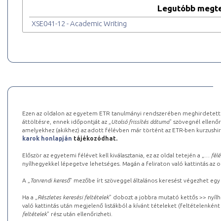
Legutóbb megte
XSE041-12 - Academic Writing
Ezen az oldalon az egyetem ETR tanulmányi rendszerében meghirdetett k
áttöltésre, ennek időpontját az „
Utolsó frissítés dátuma
” szövegnél ellenőr
amelyekhez (akikhez) az adott félévben már történt az ETR-ben kurzushi
karok honlapján
tájékozódhat.
Először az egyetemi félévet kell kiválasztania, ez az oldal tetején a „
… félé
nyílhegyekkel lépegetve lehetséges. Magán a feliraton való kattintás az old
A „
Tanrendi kereső
” mezőbe írt szöveggel általános keresést végezhet egy
Ha a „
Részletes keresési feltételek
” dobozt a jobbra mutató kettős >> nyílh
való kattintás után megjelenő listákból a kívánt tételeket (feltételenként
feltételek
” rész után ellenőrizheti.