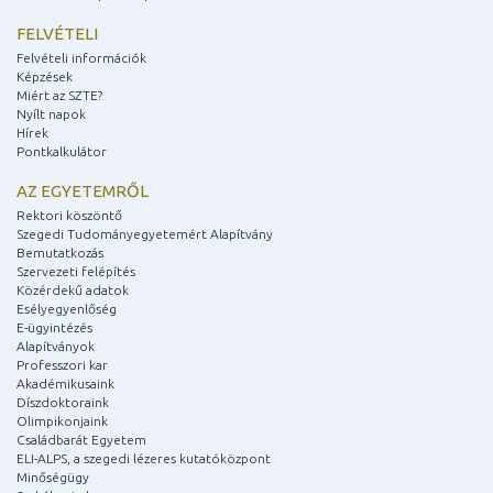
FELVÉTELI
Felvételi információk
Képzések
Miért az SZTE?
Nyílt napok
Hírek
Pontkalkulátor
AZ EGYETEMRŐL
Rektori köszöntő
Szegedi Tudományegyetemért Alapítvány
Bemutatkozás
Szervezeti felépítés
Közérdekű adatok
Esélyegyenlőség
E-ügyintézés
Alapítványok
Professzori kar
Akadémikusaink
Díszdoktoraink
Olimpikonjaink
Családbarát Egyetem
ELI-ALPS, a szegedi lézeres kutatóközpont
Minőségügy