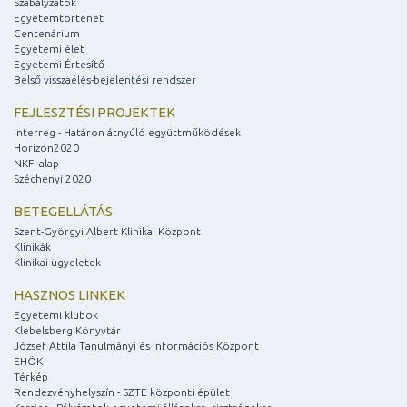
Szabályzatok
Egyetemtörténet
Centenárium
Egyetemi élet
Egyetemi Értesítő
Belső visszaélés-bejelentési rendszer
FEJLESZTÉSI PROJEKTEK
Interreg - Határon átnyúló együttműködések
Horizon2020
NKFI alap
Széchenyi 2020
BETEGELLÁTÁS
Szent-Györgyi Albert Klinikai Központ
Klinikák
Klinikai ügyeletek
HASZNOS LINKEK
Egyetemi klubok
Klebelsberg Könyvtár
József Attila Tanulmányi és Információs Központ
EHÖK
Térkép
Rendezvényhelyszín - SZTE központi épület