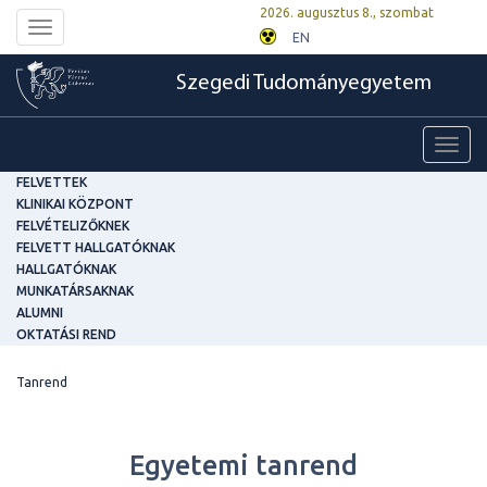
2026. augusztus 8., szombat
Toggle
EN
navigation
Szegedi Tudományegyetem
Toggl
navig
FELVETTEK
KLINIKAI KÖZPONT
FELVÉTELIZŐKNEK
FELVETT HALLGATÓKNAK
HALLGATÓKNAK
MUNKATÁRSAKNAK
ALUMNI
OKTATÁSI REND
Tanrend
Egyetemi tanrend