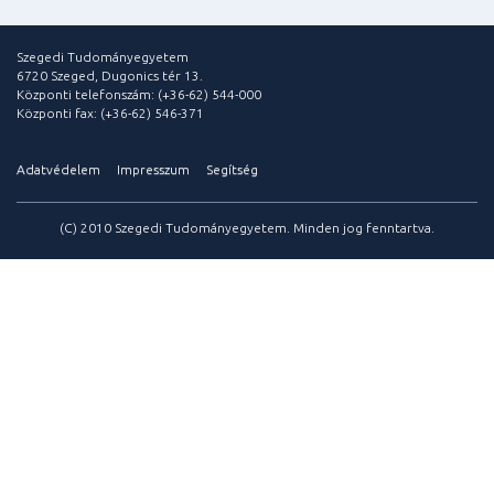
Szegedi Tudományegyetem
6720 Szeged, Dugonics tér 13.
Központi telefonszám: (+36-62) 544-000
Központi fax: (+36-62) 546-371
Adatvédelem
Impresszum
Segítség
(C) 2010 Szegedi Tudományegyetem. Minden jog fenntartva.