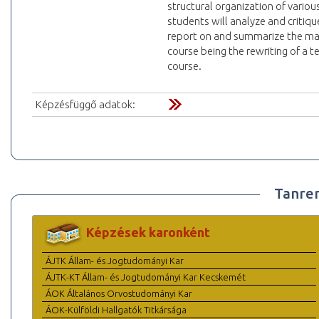
structural organization of vario
students will analyze and critique
report on and summarize the main
course being the rewriting of a t
course.
Képzésfüggő adatok:
Tanre
Képzések karonként
ÁJTK Állam- és Jogtudományi Kar
ÁJTK-KT Állam- és Jogtudományi Kar Kecskemét
ÁOK Általános Orvostudományi Kar
ÁOK-Külföldi Hallgatók Titkársága