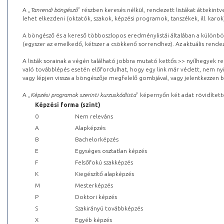
A „
Tanrendi böngésző
” részben keresés nélkül, rendezett listákat áttekin
lehet elkezdeni (oktatók, szakok, képzési programok, tanszékek, ill. karok
A böngésző és a kereső többoszlopos eredménylistái általában a különböz
(egyszer az emelkedő, kétszer a csökkenő sorrendhez). Az aktuális rendez
A listák sorainak a végén található jobbra mutató kettős >> nyílhegyek r
való továbblépés esetén előfordulhat, hogy egy link már védett, nem nyi
vagy lépjen vissza a böngészője megfelelő gombjával, vagy jelentkezzen be
A „
Képzési programok szerinti kurzuskódlista
” képernyőn két adat rövidített
Képzési forma (szint)
0
Nem releváns
A
Alapképzés
B
Bachelorképzés
E
Egységes osztatlan képzés
F
Felsőfokú szakképzés
K
Kiegészítő alapképzés
M
Mesterképzés
P
Doktori képzés
S
Szakirányú továbbképzés
X
Egyéb képzés