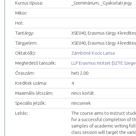
Kurzus típusa:
_Szeminárium, _Gyakorlati jegy
Mikor:
Hol:
Tantárgy:
XSE040, Erasmus tárgy 4 kredite
Tárgyelem:
XSE040, Erasmus tárgy 4 kredite
Oktató(k):
Zámbóné Kocic Larisa
Meghirdető tanszék:
LLP Erasmus Intézet
(
SZTE Szeg
Óraszám:
heti 2.00
Kreditek száma:
4
Maximális létszám:
nincs korlát
Speciális jelzők:
nincsenek
Leírás:
The course aims to instruct stud
for a successful completion of t
samples of academic writing fol
class session will target the var