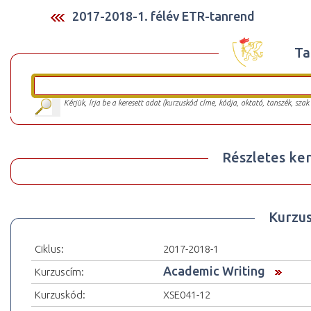
2017-2018-1. félév ETR-tanrend
Ta
Kérjük, írja be a keresett adat (kurzuskód címe, kódja, oktató, tanszék, szak
Részletes ker
Kurzu
Ciklus:
2017-2018-1
Academic Writing
Kurzuscím:
Kurzuskód:
XSE041-12