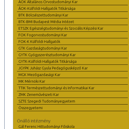
ÁOK Általános Orvostudományi Kar
ÁOK-Külföldi Hallgatók Titkársága
BTK Bölcsészettudományi Kar
BTK-BMI Budapest Média Intézet
ETSZK Egészségtudományi és Szociális Képzési Kar
FOK Fogorvostudományi Kar
FOK-K Külföldi Hallgatók
GTK Gazdaságtudományi Kar
GYTK Gyógyszerésztudományi Kar
GYTK-Külföldi Hallgatók Titkársága
JGYPK Juhász Gyula Pedagógusképző Kar
MGK Mezőgazdasági Kar
MK Mérnöki Kar
TTIK Természettudományi és Informatikai Kar
ZMK Zeneművészeti Kar
SZTE Szegedi Tudományegyetem
Összegyetemi
Önálló intézmény
Gál Ferenc Hittudományi Főiskola