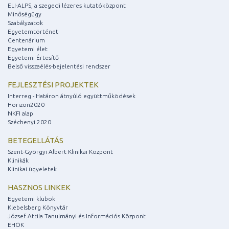
ELI-ALPS, a szegedi lézeres kutatóközpont
Minőségügy
Szabályzatok
Egyetemtörténet
Centenárium
Egyetemi élet
Egyetemi Értesítő
Belső visszaélés-bejelentési rendszer
FEJLESZTÉSI PROJEKTEK
Interreg - Határon átnyúló együttműködések
Horizon2020
NKFI alap
Széchenyi 2020
BETEGELLÁTÁS
Szent-Györgyi Albert Klinikai Központ
Klinikák
Klinikai ügyeletek
HASZNOS LINKEK
Egyetemi klubok
Klebelsberg Könyvtár
József Attila Tanulmányi és Információs Központ
EHÖK