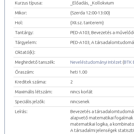
Kurzus típusa:
_Előadás, _Kollokvium
Mikor:
{Szerda 12:00-13:00}
Hol:
{XII.sz. tanterem}
Tantárgy:
PED-A103, Bevezetés a művelőd
Tárgyelem:
PED-A103, A társadalomtudomány
Oktató(k):
Meghirdető tanszék:
Neveléstudományi Intézet
(
BTK 
Óraszám:
heti 1.00
Kreditek száma:
2
Maximális létszám:
nincs korlát
Speciális jelzők:
nincsenek
Leírás:
Bevezetés a társadalomtudomán
alapvető matematikai fogalmak á
matematikai logika, a kombinator
A társadalmi jelenségek statisz