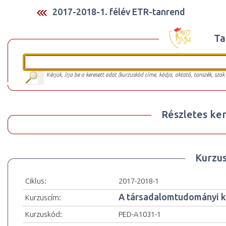
2017-2018-1. félév ETR-tanrend
Ta
Kérjük, írja be a keresett adat (kurzuskód címe, kódja, oktató, tanszék, szak
Részletes ker
Kurzu
Ciklus:
2017-2018-1
A társadalomtudományi k
Kurzuscím:
Kurzuskód:
PED-A1031-1