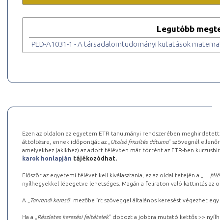
Legutóbb megte
PED-A1031-1 - A társadalomtudományi kutatások matemati
Ezen az oldalon az egyetem ETR tanulmányi rendszerében meghirdetett k
áttöltésre, ennek időpontját az „
Utolsó frissítés dátuma
” szövegnél ellenőr
amelyekhez (akikhez) az adott félévben már történt az ETR-ben kurzushi
karok honlapján
tájékozódhat.
Először az egyetemi félévet kell kiválasztania, ez az oldal tetején a „
… félé
nyílhegyekkel lépegetve lehetséges. Magán a feliraton való kattintás az old
A „
Tanrendi kereső
” mezőbe írt szöveggel általános keresést végezhet egy
Ha a „
Részletes keresési feltételek
” dobozt a jobbra mutató kettős >> nyílh