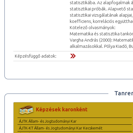
statisztikába. Az alapfogalmak át
statisztikai próbák. Alapvető sta
statisztikai vizsgálatának alapjai
koefficiens, korrelációs együttha
Kötelező olvasmányok:
Matematika és statisztika tankö
Vargha András (2000): Matematikai
alkalmazásokkal. Pólya Kiadó, B
Képzésfüggő adatok:
Tanre
Képzések karonként
ÁJTK Állam- és Jogtudományi Kar
ÁJTK-KT Állam- és Jogtudományi Kar Kecskemét