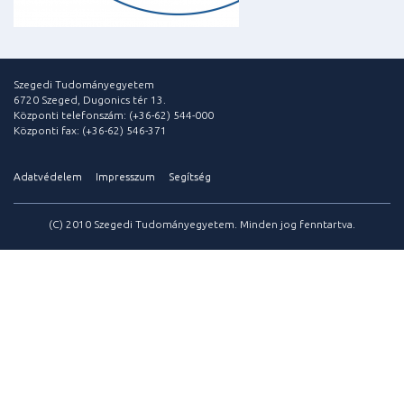
Szegedi Tudományegyetem
6720 Szeged, Dugonics tér 13.
Központi telefonszám: (+36-62) 544-000
Központi fax: (+36-62) 546-371
Adatvédelem
Impresszum
Segítség
(C) 2010 Szegedi Tudományegyetem. Minden jog fenntartva.