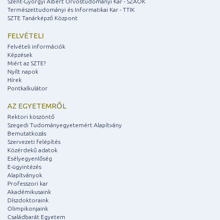
Szent-Györgyi Albert Orvostudományi Kar - SZAOK
Természettudományi és Informatikai Kar - TTIK
SZTE Tanárképző Központ
FELVÉTELI
Felvételi információk
Képzések
Miért az SZTE?
Nyílt napok
Hírek
Pontkalkulátor
AZ EGYETEMRŐL
Rektori köszöntő
Szegedi Tudományegyetemért Alapítvány
Bemutatkozás
Szervezeti felépítés
Közérdekű adatok
Esélyegyenlőség
E-ügyintézés
Alapítványok
Professzori kar
Akadémikusaink
Díszdoktoraink
Olimpikonjaink
Családbarát Egyetem