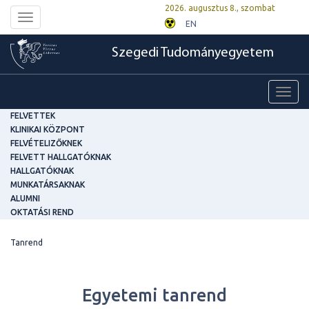
2026. augusztus 8., szombat
Toggle
EN
navigation
Szegedi Tudományegyetem
Toggl
navig
FELVETTEK
KLINIKAI KÖZPONT
FELVÉTELIZŐKNEK
FELVETT HALLGATÓKNAK
HALLGATÓKNAK
MUNKATÁRSAKNAK
ALUMNI
OKTATÁSI REND
Tanrend
Egyetemi tanrend