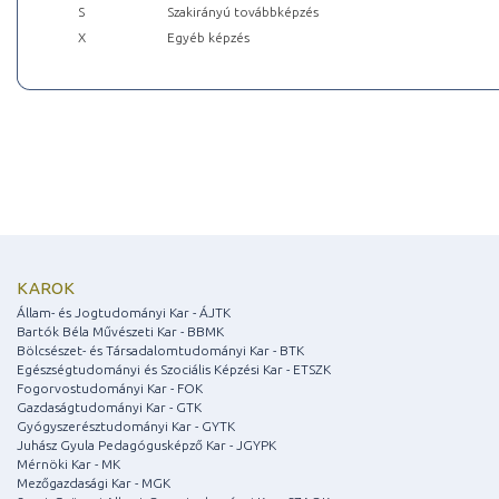
S
Szakirányú továbbképzés
X
Egyéb képzés
KAROK
Állam- és Jogtudományi Kar - ÁJTK
Bartók Béla Művészeti Kar - BBMK
Bölcsészet- és Társadalomtudományi Kar - BTK
Egészségtudományi és Szociális Képzési Kar - ETSZK
Fogorvostudományi Kar - FOK
Gazdaságtudományi Kar - GTK
Gyógyszerésztudományi Kar - GYTK
Juhász Gyula Pedagógusképző Kar - JGYPK
Mérnöki Kar - MK
Mezőgazdasági Kar - MGK