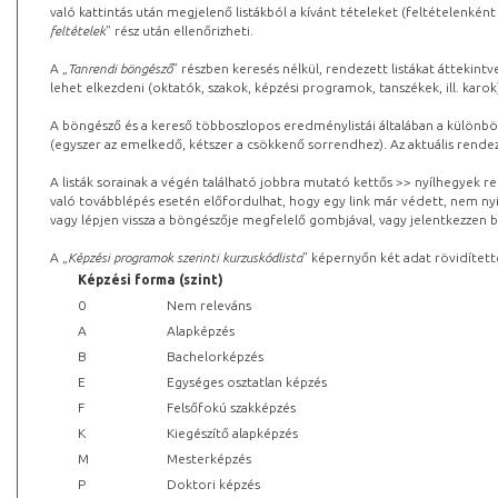
való kattintás után megjelenő listákból a kívánt tételeket (feltételenként
feltételek
” rész után ellenőrizheti.
A „
Tanrendi böngésző
” részben keresés nélkül, rendezett listákat áttekin
lehet elkezdeni (oktatók, szakok, képzési programok, tanszékek, ill. karok
A böngésző és a kereső többoszlopos eredménylistái általában a különböz
(egyszer az emelkedő, kétszer a csökkenő sorrendhez). Az aktuális rendez
A listák sorainak a végén található jobbra mutató kettős >> nyílhegyek r
való továbblépés esetén előfordulhat, hogy egy link már védett, nem nyi
vagy lépjen vissza a böngészője megfelelő gombjával, vagy jelentkezzen be
A „
Képzési programok szerinti kurzuskódlista
” képernyőn két adat rövidített
Képzési forma (szint)
0
Nem releváns
A
Alapképzés
B
Bachelorképzés
E
Egységes osztatlan képzés
F
Felsőfokú szakképzés
K
Kiegészítő alapképzés
M
Mesterképzés
P
Doktori képzés