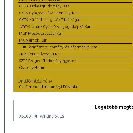
GTK Gazdaságtudományi Kar
GYTK Gyógyszerésztudományi Kar
GYTK-Külföldi Hallgatók Titkársága
JGYPK Juhász Gyula Pedagógusképző Kar
MGK Mezőgazdasági Kar
MK Mérnöki Kar
TTIK Természettudományi és Informatikai Kar
ZMK Zeneművészeti Kar
SZTE Szegedi Tudományegyetem
Összegyetemi
Önálló intézmény
Gál Ferenc Hittudományi Főiskola
Legutóbb megte
XSE031-4 - Writing Skills