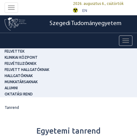
2026. augusztus 6., csütörtök
Toggle
EN
navigation
Szegedi Tudományegyetem
Toggl
navig
FELVETTEK
KLINIKAI KÖZPONT
FELVÉTELIZŐKNEK
FELVETT HALLGATÓKNAK
HALLGATÓKNAK
MUNKATÁRSAKNAK
ALUMNI
OKTATÁSI REND
Tanrend
Egyetemi tanrend