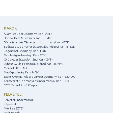
KAROK
Állam- és Jogtudományi Kar - ÁJTK
Bartók Béla Művészeti Kar - BBMK
Bölcsészet- és Társadalomtudományi Kar - BTK
Egészségtudományi és Szociális Képzési Kar - ETSZK
Fogorvostudományi Kar - FOK
Gazdaságtudományi Kar - GTK
Gyógyszerésztudományi Kar - GYTK
Juhász Gyula Pedagógusképző Kar - JGYPK
Mérnöki Kar - MK
Mezőgazdasági Kar - MGK
Szent-Györgyi Albert Orvostudományi Kar - SZAOK
Természettudományi és Informatikai Kar - TTIK
SZTE Tanárképző Központ
FELVÉTELI
Felvételi információk
Képzések
Miért az SZTE?
Nyílt napok