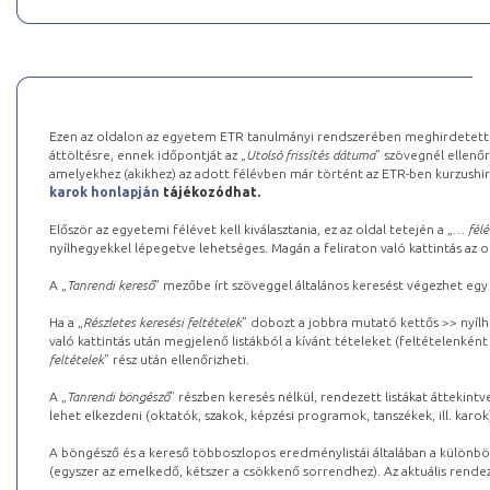
Ezen az oldalon az egyetem ETR tanulmányi rendszerében meghirdetett k
áttöltésre, ennek időpontját az „
Utolsó frissítés dátuma
” szövegnél ellenőr
amelyekhez (akikhez) az adott félévben már történt az ETR-ben kurzushi
karok honlapján
tájékozódhat.
Először az egyetemi félévet kell kiválasztania, ez az oldal tetején a „
… félé
nyílhegyekkel lépegetve lehetséges. Magán a feliraton való kattintás az old
A „
Tanrendi kereső
” mezőbe írt szöveggel általános keresést végezhet egy
Ha a „
Részletes keresési feltételek
” dobozt a jobbra mutató kettős >> nyílh
való kattintás után megjelenő listákból a kívánt tételeket (feltételenként
feltételek
” rész után ellenőrizheti.
A „
Tanrendi böngésző
” részben keresés nélkül, rendezett listákat áttekin
lehet elkezdeni (oktatók, szakok, képzési programok, tanszékek, ill. karok
A böngésző és a kereső többoszlopos eredménylistái általában a különböz
(egyszer az emelkedő, kétszer a csökkenő sorrendhez). Az aktuális rendez