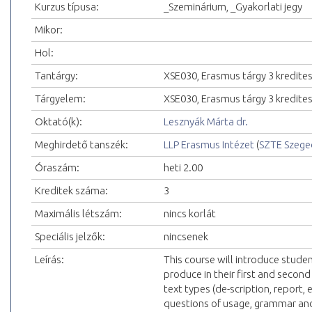
Kurzus típusa:
_Szeminárium, _Gyakorlati jegy
Mikor:
Hol:
Tantárgy:
XSE030, Erasmus tárgy 3 kredite
Tárgyelem:
XSE030, Erasmus tárgy 3 kredite
Oktató(k):
Lesznyák Márta dr.
Meghirdető tanszék:
LLP Erasmus Intézet
(
SZTE Szeg
Óraszám:
heti 2.00
Kreditek száma:
3
Maximális létszám:
nincs korlát
Speciális jelzők:
nincsenek
Leírás:
This course will introduce stude
produce in their first and second
text types (de-scription, report,
questions of usage, grammar and