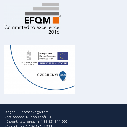
Szegedi Tudományegyetem
6720 Szeged, Dugonics tér 13.
Központi telefonszám: (+36-62) 544-000
Központi fax: (+36-62) 546-371