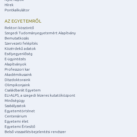
Hírek
Pontkalkulátor
AZ EGYETEMRŐL
Rektori köszöntő
Szegedi Tudományegyetemért Alapítvány
Bemutatkozás
Szervezeti felépítés
Közérdekű adatok
Esélyegyenlőség
E-ügyintézés
Alapítványok
Professzori kar
Akadémikusaink
Díszdoktoraink
Olimpikonjaink
Családbarát Egyetem
ELI-ALPS, a szegedi lézeres kutatóközpont
Minőségügy
Szabályzatok
Egyetemtörténet
Centenárium
Egyetemi élet
Egyetemi Értesítő
Belső visszaélés-bejelentési rendszer