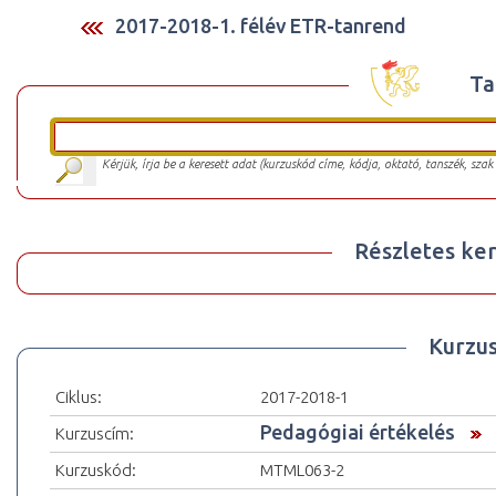
2017-2018-1. félév ETR-tanrend
Ta
Kérjük, írja be a keresett adat (kurzuskód címe, kódja, oktató, tanszék, szak
Részletes ker
Kurzu
Ciklus:
2017-2018-1
Pedagógiai értékelés
Kurzuscím:
Kurzuskód:
MTML063-2