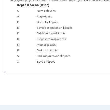
A „
Képzési programok szerinti kurzuskódlista
” képernyőn két adat rövidített
Képzési forma (szint)
0
Nem releváns
A
Alapképzés
B
Bachelorképzés
E
Egységes osztatlan képzés
F
Felsőfokú szakképzés
K
Kiegészítő alapképzés
M
Mesterképzés
P
Doktori képzés
S
Szakirányú továbbképzés
X
Egyéb képzés