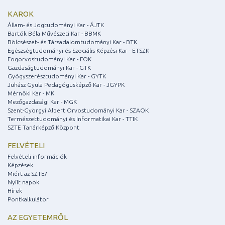
KAROK
Állam- és Jogtudományi Kar - ÁJTK
Bartók Béla Művészeti Kar - BBMK
Bölcsészet- és Társadalomtudományi Kar - BTK
Egészségtudományi és Szociális Képzési Kar - ETSZK
Fogorvostudományi Kar - FOK
Gazdaságtudományi Kar - GTK
Gyógyszerésztudományi Kar - GYTK
Juhász Gyula Pedagógusképző Kar - JGYPK
Mérnöki Kar - MK
Mezőgazdasági Kar - MGK
Szent-Györgyi Albert Orvostudományi Kar - SZAOK
Természettudományi és Informatikai Kar - TTIK
SZTE Tanárképző Központ
FELVÉTELI
Felvételi információk
Képzések
Miért az SZTE?
Nyílt napok
Hírek
Pontkalkulátor
AZ EGYETEMRŐL