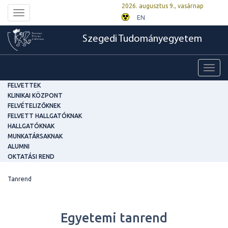
2026. augusztus 9., vasárnap
Toggle
EN
navigation
Szegedi Tudományegyetem
Toggl
navig
FELVETTEK
KLINIKAI KÖZPONT
FELVÉTELIZŐKNEK
FELVETT HALLGATÓKNAK
HALLGATÓKNAK
MUNKATÁRSAKNAK
ALUMNI
OKTATÁSI REND
Tanrend
Egyetemi tanrend