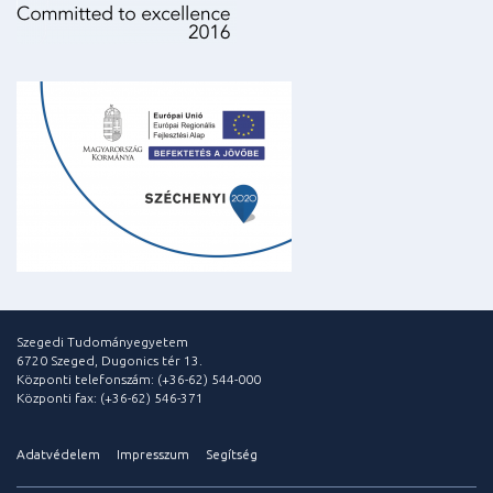
Szegedi Tudományegyetem
6720 Szeged, Dugonics tér 13.
Központi telefonszám: (+36-62) 544-000
Központi fax: (+36-62) 546-371
Adatvédelem
Impresszum
Segítség