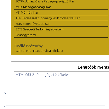
JGYPK Juhász Gyula Pedagógusképző Kar
MGK Mezőgazdasági Kar
MK Mérnöki Kar
TTIK Természettudományi és Informatikai Kar
ZMK Zeneművészeti Kar
SZTE Szegedi Tudományegyetem
Összegyetemi
Önálló intézmény
Gál Ferenc Hittudományi Főiskola
Legutóbb megte
MTML063-2 - Pedagógiai értékelés