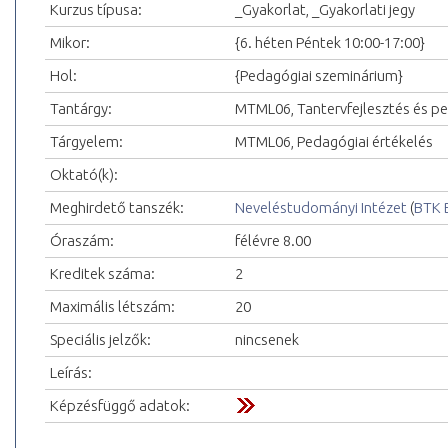
Kurzus típusa:
_Gyakorlat, _Gyakorlati jegy
Mikor:
{6. héten Péntek 10:00-17:00}
Hol:
{Pedagógiai szeminárium}
Tantárgy:
MTML06, Tantervfejlesztés és pe
Tárgyelem:
MTML06, Pedagógiai értékelés
Oktató(k):
Meghirdető tanszék:
Neveléstudományi Intézet
(
BTK 
Óraszám:
félévre 8.00
Kreditek száma:
2
Maximális létszám:
20
Speciális jelzők:
nincsenek
Leírás:
Képzésfüggő adatok: