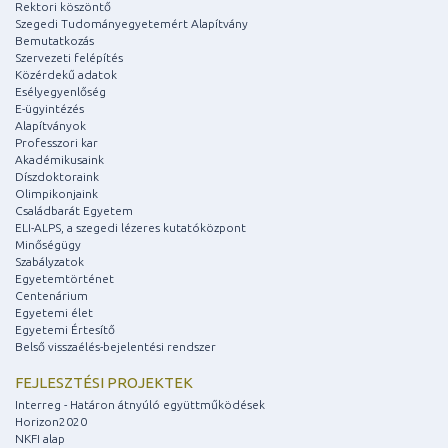
Rektori köszöntő
Szegedi Tudományegyetemért Alapítvány
Bemutatkozás
Szervezeti felépítés
Közérdekű adatok
Esélyegyenlőség
E-ügyintézés
Alapítványok
Professzori kar
Akadémikusaink
Díszdoktoraink
Olimpikonjaink
Családbarát Egyetem
ELI-ALPS, a szegedi lézeres kutatóközpont
Minőségügy
Szabályzatok
Egyetemtörténet
Centenárium
Egyetemi élet
Egyetemi Értesítő
Belső visszaélés-bejelentési rendszer
FEJLESZTÉSI PROJEKTEK
Interreg - Határon átnyúló együttműködések
Horizon2020
NKFI alap