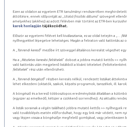
Ezen az oldalon az egyetem ETR tanulmányi rendszerében meghirdetett k
áttöltésre, ennek időpontját az „
Utolsó frissítés dátuma
” szövegnél ellenőr
amelyekhez (akikhez) az adott félévben már történt az ETR-ben kurzushi
karok honlapján
tájékozódhat.
Először az egyetemi félévet kell kiválasztania, ez az oldal tetején a „
… félé
nyílhegyekkel lépegetve lehetséges. Magán a feliraton való kattintás az old
A „
Tanrendi kereső
” mezőbe írt szöveggel általános keresést végezhet egy
Ha a „
Részletes keresési feltételek
” dobozt a jobbra mutató kettős >> nyílh
való kattintás után megjelenő listákból a kívánt tételeket (feltételenként
feltételek
” rész után ellenőrizheti.
A „
Tanrendi böngésző
” részben keresés nélkül, rendezett listákat áttekin
lehet elkezdeni (oktatók, szakok, képzési programok, tanszékek, ill. karok
A böngésző és a kereső többoszlopos eredménylistái általában a különböz
(egyszer az emelkedő, kétszer a csökkenő sorrendhez). Az aktuális rendez
A listák sorainak a végén található jobbra mutató kettős >> nyílhegyek r
való továbblépés esetén előfordulhat, hogy egy link már védett, nem nyi
vagy lépjen vissza a böngészője megfelelő gombjával, vagy jelentkezzen be