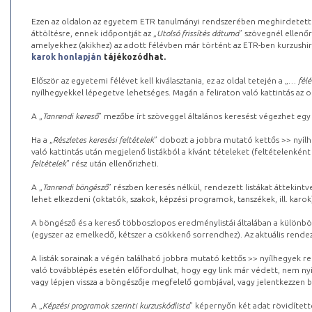
Ezen az oldalon az egyetem ETR tanulmányi rendszerében meghirdetett k
áttöltésre, ennek időpontját az „
Utolsó frissítés dátuma
” szövegnél ellenőr
amelyekhez (akikhez) az adott félévben már történt az ETR-ben kurzushi
karok honlapján
tájékozódhat.
Először az egyetemi félévet kell kiválasztania, ez az oldal tetején a „
… félé
nyílhegyekkel lépegetve lehetséges. Magán a feliraton való kattintás az old
A „
Tanrendi kereső
” mezőbe írt szöveggel általános keresést végezhet egy
Ha a „
Részletes keresési feltételek
” dobozt a jobbra mutató kettős >> nyílh
való kattintás után megjelenő listákból a kívánt tételeket (feltételenként
feltételek
” rész után ellenőrizheti.
A „
Tanrendi böngésző
” részben keresés nélkül, rendezett listákat áttekin
lehet elkezdeni (oktatók, szakok, képzési programok, tanszékek, ill. karok
A böngésző és a kereső többoszlopos eredménylistái általában a különböz
(egyszer az emelkedő, kétszer a csökkenő sorrendhez). Az aktuális rendez
A listák sorainak a végén található jobbra mutató kettős >> nyílhegyek r
való továbblépés esetén előfordulhat, hogy egy link már védett, nem nyi
vagy lépjen vissza a böngészője megfelelő gombjával, vagy jelentkezzen be
A „
Képzési programok szerinti kurzuskódlista
” képernyőn két adat rövidített