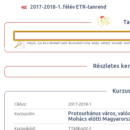
2017-2018-1. félév ETR-tanrend
Ta
Kérjük, írja be a keresett adat (kurzuskód címe, kódja, oktató, tanszék, szak
Részletes ker
Kurzu
Ciklus:
2017-2018-1
Protourbánus város, valód
Kurzuscím:
Mohács előtti Magyarors
Kurzuskód:
TT60EA02-2