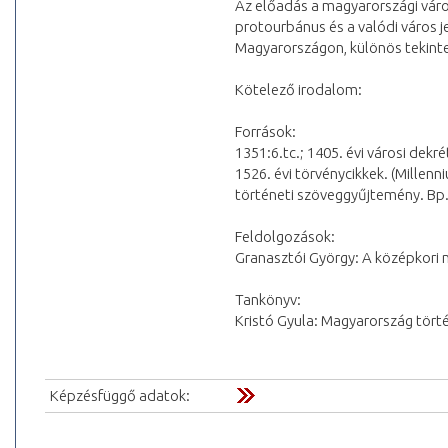
Az előadás a magyarországi váro
protourbánus és a valódi város je
Magyarországon, különös tekinte
Kötelező irodalom:
Források:
1351:6.tc.; 1405. évi városi dek
1526. évi törvénycikkek. (Millenn
történeti szöveggyűjtemény. Bp. 
Feldolgozások:
Granasztói György: A középkori m
Tankönyv:
Kristó Gyula: Magyarország törté
Képzésfüggő adatok: