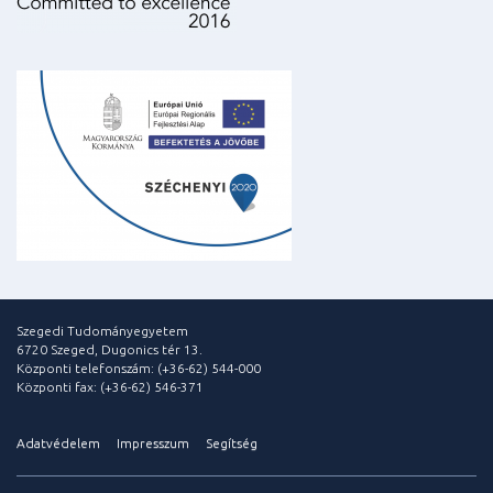
Szegedi Tudományegyetem
6720 Szeged, Dugonics tér 13.
Központi telefonszám: (+36-62) 544-000
Központi fax: (+36-62) 546-371
Adatvédelem
Impresszum
Segítség