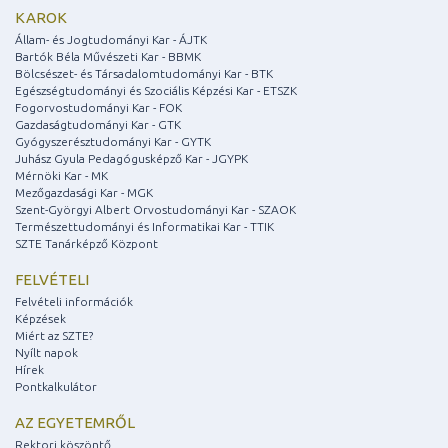
KAROK
Állam- és Jogtudományi Kar - ÁJTK
Bartók Béla Művészeti Kar - BBMK
Bölcsészet- és Társadalomtudományi Kar - BTK
Egészségtudományi és Szociális Képzési Kar - ETSZK
Fogorvostudományi Kar - FOK
Gazdaságtudományi Kar - GTK
Gyógyszerésztudományi Kar - GYTK
Juhász Gyula Pedagógusképző Kar - JGYPK
Mérnöki Kar - MK
Mezőgazdasági Kar - MGK
Szent-Györgyi Albert Orvostudományi Kar - SZAOK
Természettudományi és Informatikai Kar - TTIK
SZTE Tanárképző Központ
FELVÉTELI
Felvételi információk
Képzések
Miért az SZTE?
Nyílt napok
Hírek
Pontkalkulátor
AZ EGYETEMRŐL
Rektori köszöntő