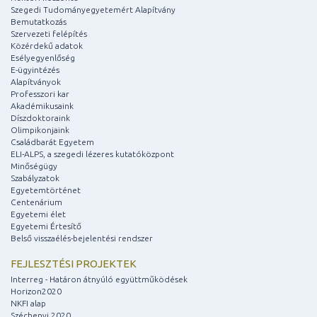
Szegedi Tudományegyetemért Alapítvány
Bemutatkozás
Szervezeti felépítés
Közérdekű adatok
Esélyegyenlőség
E-ügyintézés
Alapítványok
Professzori kar
Akadémikusaink
Díszdoktoraink
Olimpikonjaink
Családbarát Egyetem
ELI-ALPS, a szegedi lézeres kutatóközpont
Minőségügy
Szabályzatok
Egyetemtörténet
Centenárium
Egyetemi élet
Egyetemi Értesítő
Belső visszaélés-bejelentési rendszer
FEJLESZTÉSI PROJEKTEK
Interreg - Határon átnyúló együttműködések
Horizon2020
NKFI alap
Széchenyi 2020