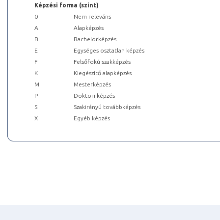
Képzési forma (szint)
0
Nem releváns
A
Alapképzés
B
Bachelorképzés
E
Egységes osztatlan képzés
F
Felsőfokú szakképzés
K
Kiegészítő alapképzés
M
Mesterképzés
P
Doktori képzés
S
Szakirányú továbbképzés
X
Egyéb képzés