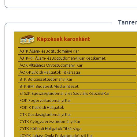
Tanre
Képzések karonként
ÁJTK Állam- és Jogtudományi Kar
ÁJTK-KT Állam- és Jogtudományi Kar Kecskemét
ÁOK Általános Orvostudományi Kar
ÁOK-Külföldi Hallgatók Titkársága
BTK Bölcsészettudományi Kar
BTK-BMI Budapest Média Intézet
ETSZK Egészségtudományi és Szociális Képzési Kar
FOK Fogorvostudományi Kar
FOK-K Külföldi Hallgatók
GTK Gazdaságtudományi Kar
GYTK Gyógyszerésztudományi Kar
GYTK-Külföldi Hallgatók Titkársága
JGYPK Juhász Gyula Pedagógusképző Kar