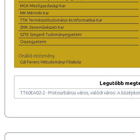
MGK Mezőgazdasági Kar
MK Mérnöki Kar
TTIK Természettudományi és Informatikai Kar
ZMK Zeneművészeti Kar
SZTE Szegedi Tudományegyetem
Összegyetemi
Önálló intézmény
Gál Ferenc Hittudományi Főiskola
Legutóbb megte
TT60EA02-2 - Protourbánus város, valódi város: A középko