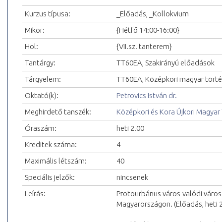
Kurzus típusa:
_Előadás, _Kollokvium
Mikor:
{Hétfő 14:00-16:00}
Hol:
{VII.sz. tanterem}
Tantárgy:
TT60EA, Szakirányú előadások
Tárgyelem:
TT60EA, Középkori magyar tört
Oktató(k):
Petrovics István dr.
Meghirdető tanszék:
Középkori és Kora Újkori Magyar
Óraszám:
heti 2.00
Kreditek száma:
4
Maximális létszám:
40
Speciális jelzők:
nincsenek
Leírás:
Protourbánus város-valódi város
Magyarországon. (Előadás, heti 2