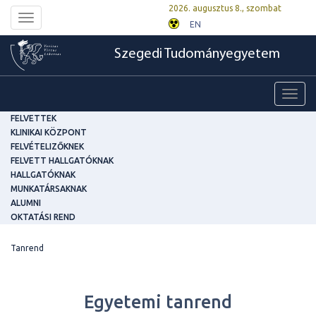
2026. augusztus 8., szombat
Toggle
EN
navigation
Szegedi Tudományegyetem
Toggl
navig
FELVETTEK
KLINIKAI KÖZPONT
FELVÉTELIZŐKNEK
FELVETT HALLGATÓKNAK
HALLGATÓKNAK
MUNKATÁRSAKNAK
ALUMNI
OKTATÁSI REND
Tanrend
Egyetemi tanrend