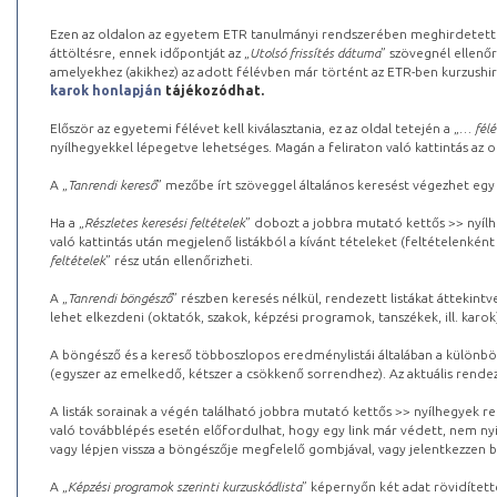
Ezen az oldalon az egyetem ETR tanulmányi rendszerében meghirdetett k
áttöltésre, ennek időpontját az „
Utolsó frissítés dátuma
” szövegnél ellenőr
amelyekhez (akikhez) az adott félévben már történt az ETR-ben kurzushi
karok honlapján
tájékozódhat.
Először az egyetemi félévet kell kiválasztania, ez az oldal tetején a „
… félé
nyílhegyekkel lépegetve lehetséges. Magán a feliraton való kattintás az old
A „
Tanrendi kereső
” mezőbe írt szöveggel általános keresést végezhet egy
Ha a „
Részletes keresési feltételek
” dobozt a jobbra mutató kettős >> nyílh
való kattintás után megjelenő listákból a kívánt tételeket (feltételenként
feltételek
” rész után ellenőrizheti.
A „
Tanrendi böngésző
” részben keresés nélkül, rendezett listákat áttekin
lehet elkezdeni (oktatók, szakok, képzési programok, tanszékek, ill. karok
A böngésző és a kereső többoszlopos eredménylistái általában a különböz
(egyszer az emelkedő, kétszer a csökkenő sorrendhez). Az aktuális rendez
A listák sorainak a végén található jobbra mutató kettős >> nyílhegyek r
való továbblépés esetén előfordulhat, hogy egy link már védett, nem nyi
vagy lépjen vissza a böngészője megfelelő gombjával, vagy jelentkezzen be
A „
Képzési programok szerinti kurzuskódlista
” képernyőn két adat rövidített