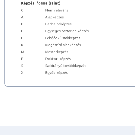
Képzési forma (szint)
0
Nem releváns
A
Alapképzés
B
Bachelorképzés
E
Egységes osztatlan képzés
F
Felsőfokú szakképzés
K
Kiegészítő alapképzés
M
Mesterképzés
P
Doktori képzés
S
Szakirányú továbbképzés
X
Egyéb képzés