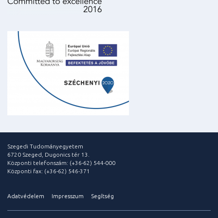
Szegedi Tudományegyetem
6720 Szeged, Dugonics tér 13.
Központi telefonszám: (+36-62) 544-000
Központi fax: (+36-62) 546-371
Adatvédelem
Impresszum
Segítség