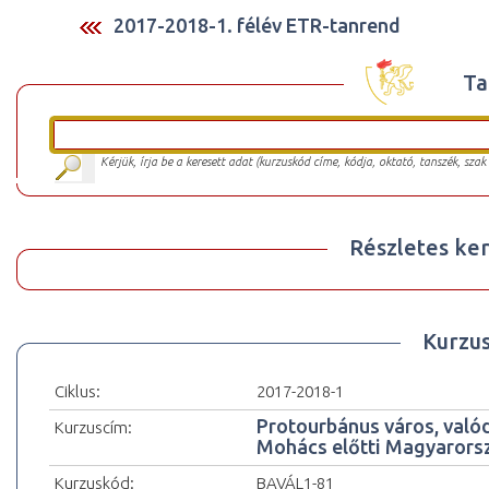
2017-2018-1. félév ETR-tanrend
Ta
Kérjük, írja be a keresett adat (kurzuskód címe, kódja, oktató, tanszék, szak
Részletes ker
Kurzu
Ciklus:
2017-2018-1
Protourbánus város, valód
Kurzuscím:
Mohács előtti Magyarors
Kurzuskód:
BAVÁL1-81