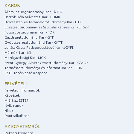
KAROK
Állam- és Jogtudományi Kar - ÁJTK
Bartók Béla Művészeti Kar - BBMK
Bölcsészet- és Társadalomtudományi Kar - BTK
Egészségtudományi és Szociális Képzési Kar - ETSZK
Fogorvostudományi Kar - FOK
Gazdaságtudományi Kar - GTK
Gyógyszerésztudományi Kar - GYTK
Juhász Gyula Pedagógusképző Kar - JGYPK
Mérnöki Kar - MK
Mezőgazdasági Kar - MGK
Szent-Györgyi Albert Orvostudományi Kar - SZAOK
Természettudományi és Informatikai Kar - TTIK
SZTE Tanárképző Központ
FELVÉTELI
Felvételi információk
Képzések
Miért az SZTE?
Nyílt napok
Hírek
Pontkalkulátor
AZ EGYETEMRŐL
Rektori köszöntő