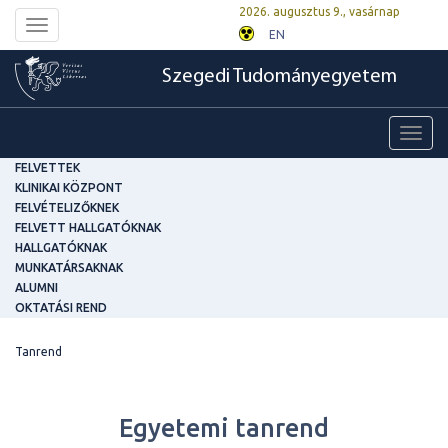
2026. augusztus 9., vasárnap
Toggle
EN
navigation
Szegedi Tudományegyetem
Toggl
navig
FELVETTEK
KLINIKAI KÖZPONT
FELVÉTELIZŐKNEK
FELVETT HALLGATÓKNAK
HALLGATÓKNAK
MUNKATÁRSAKNAK
ALUMNI
OKTATÁSI REND
Tanrend
Egyetemi tanrend