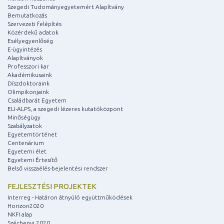
Szegedi Tudományegyetemért Alapítvány
Bemutatkozás
Szervezeti felépítés
Közérdekű adatok
Esélyegyenlőség
E-ügyintézés
Alapítványok
Professzori kar
Akadémikusaink
Díszdoktoraink
Olimpikonjaink
Családbarát Egyetem
ELI-ALPS, a szegedi lézeres kutatóközpont
Minőségügy
Szabályzatok
Egyetemtörténet
Centenárium
Egyetemi élet
Egyetemi Értesítő
Belső visszaélés-bejelentési rendszer
FEJLESZTÉSI PROJEKTEK
Interreg - Határon átnyúló együttműködések
Horizon2020
NKFI alap
Széchenyi 2020