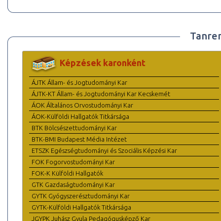
Tanre
Képzések karonként
ÁJTK Állam- és Jogtudományi Kar
ÁJTK-KT Állam- és Jogtudományi Kar Kecskemét
ÁOK Általános Orvostudományi Kar
ÁOK-Külföldi Hallgatók Titkársága
BTK Bölcsészettudományi Kar
BTK-BMI Budapest Média Intézet
ETSZK Egészségtudományi és Szociális Képzési Kar
FOK Fogorvostudományi Kar
FOK-K Külföldi Hallgatók
GTK Gazdaságtudományi Kar
GYTK Gyógyszerésztudományi Kar
GYTK-Külföldi Hallgatók Titkársága
JGYPK Juhász Gyula Pedagógusképző Kar