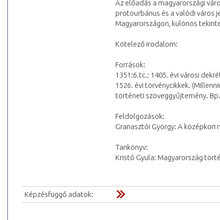
Az előadás a magyarországi váro
protourbánus és a valódi város je
Magyarországon, különös tekinte
Kötelező irodalom:
Források:
1351:6.tc.; 1405. évi városi dek
1526. évi törvénycikkek. (Millenn
történeti szöveggyűjtemény. Bp. 
Feldolgozások:
Granasztói György: A középkori m
Tankönyv:
Kristó Gyula: Magyarország törté
Képzésfüggő adatok: