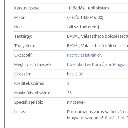
Kurzus típusa:
_Előadás, _Kollokvium
Mikor:
{Hétfő 14:00-16:00}
Hol:
{VII.sz. tanterem}
Tantárgy:
BAVÁL, Választható bölcsészet
Tárgyelem:
BAVÁL, Választható bölcsészet
Oktató(k):
Petrovics István dr.
Meghirdető tanszék:
Középkori és Kora Újkori Magyar
Óraszám:
heti 2.00
Kreditek száma:
2
Maximális létszám:
36
Speciális jelzők:
nincsenek
Leírás:
Protourbánus város-valódi város
Magyarországon. (Előadás, heti 2