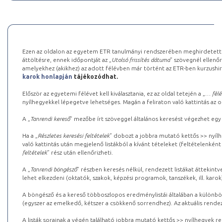
Ezen az oldalon az egyetem ETR tanulmányi rendszerében meghirdetett k
áttöltésre, ennek időpontját az „
Utolsó frissítés dátuma
” szövegnél ellenőr
amelyekhez (akikhez) az adott félévben már történt az ETR-ben kurzushi
karok honlapján
tájékozódhat.
Először az egyetemi félévet kell kiválasztania, ez az oldal tetején a „
… félé
nyílhegyekkel lépegetve lehetséges. Magán a feliraton való kattintás az old
A „
Tanrendi kereső
” mezőbe írt szöveggel általános keresést végezhet egy
Ha a „
Részletes keresési feltételek
” dobozt a jobbra mutató kettős >> nyílh
való kattintás után megjelenő listákból a kívánt tételeket (feltételenként
feltételek
” rész után ellenőrizheti.
A „
Tanrendi böngésző
” részben keresés nélkül, rendezett listákat áttekin
lehet elkezdeni (oktatók, szakok, képzési programok, tanszékek, ill. karok
A böngésző és a kereső többoszlopos eredménylistái általában a különböz
(egyszer az emelkedő, kétszer a csökkenő sorrendhez). Az aktuális rendez
A listák sorainak a végén található jobbra mutató kettős >> nyílhegyek r