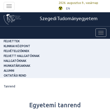
2026. augusztus 9., vasárnap
Toggle
EN
navigation
Szegedi Tudományegyetem
Toggl
navig
FELVETTEK
KLINIKAI KÖZPONT
FELVÉTELIZŐKNEK
FELVETT HALLGATÓKNAK
HALLGATÓKNAK
MUNKATÁRSAKNAK
ALUMNI
OKTATÁSI REND
Tanrend
Egyetemi tanrend