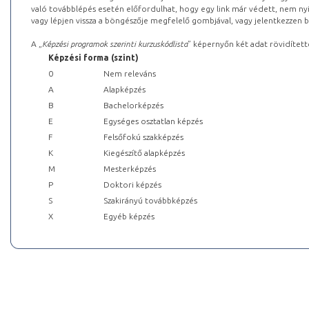
való továbblépés esetén előfordulhat, hogy egy link már védett, nem nyi
vagy lépjen vissza a böngészője megfelelő gombjával, vagy jelentkezzen be
A „
Képzési programok szerinti kurzuskódlista
” képernyőn két adat rövidített
Képzési forma (szint)
0
Nem releváns
A
Alapképzés
B
Bachelorképzés
E
Egységes osztatlan képzés
F
Felsőfokú szakképzés
K
Kiegészítő alapképzés
M
Mesterképzés
P
Doktori képzés
S
Szakirányú továbbképzés
X
Egyéb képzés