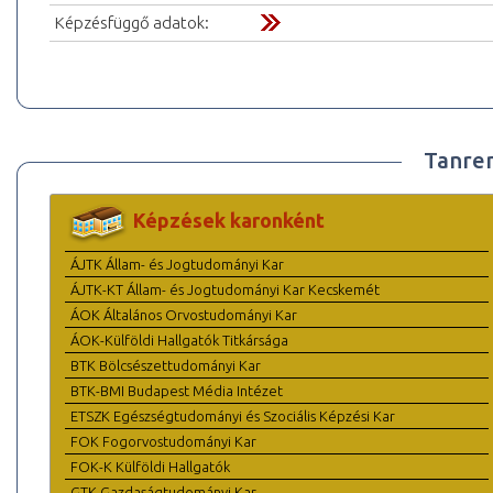
Képzésfüggő adatok:
Tanre
Képzések karonként
ÁJTK Állam- és Jogtudományi Kar
ÁJTK-KT Állam- és Jogtudományi Kar Kecskemét
ÁOK Általános Orvostudományi Kar
ÁOK-Külföldi Hallgatók Titkársága
BTK Bölcsészettudományi Kar
BTK-BMI Budapest Média Intézet
ETSZK Egészségtudományi és Szociális Képzési Kar
FOK Fogorvostudományi Kar
FOK-K Külföldi Hallgatók
GTK Gazdaságtudományi Kar