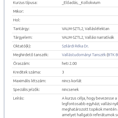
Kurzus típusa:
_Előadás, _Kollokvium
Mikor:
Hol:
Tantárgy:
VALM-SZTL2, Valláslélektan
Tárgyelem:
VALM-SZTL2, Vallási narratívák
Oktató(k):
Szilárdi Réka Dr.
Meghirdető tanszék:
Vallástudományi Tanszék
(
BTK B
Óraszám:
heti 2.00
Kreditek száma:
3
Maximális létszám:
nincs korlát
Speciális jelzők:
nincsenek
Leírás:
A kurzus célja, hogy bevezesse a 
legfontosabb egyházi, vallási n
meghatározott topikok mentén a
amelyet hallgatói referátumok s