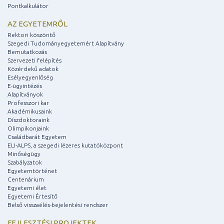
Pontkalkulátor
AZ EGYETEMRŐL
Rektori köszöntő
Szegedi Tudományegyetemért Alapítvány
Bemutatkozás
Szervezeti felépítés
Közérdekű adatok
Esélyegyenlőség
E-ügyintézés
Alapítványok
Professzori kar
Akadémikusaink
Díszdoktoraink
Olimpikonjaink
Családbarát Egyetem
ELI-ALPS, a szegedi lézeres kutatóközpont
Minőségügy
Szabályzatok
Egyetemtörténet
Centenárium
Egyetemi élet
Egyetemi Értesítő
Belső visszaélés-bejelentési rendszer
FEJLESZTÉSI PROJEKTEK