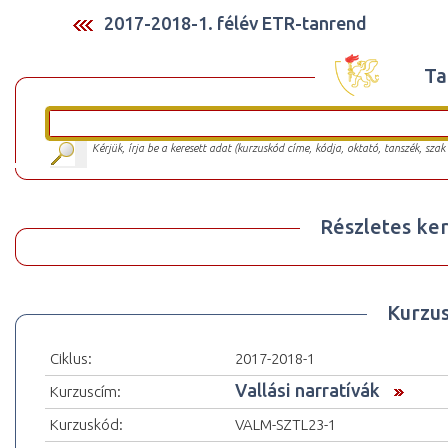
2017-2018-1. félév ETR-tanrend
Ta
Kérjük, írja be a keresett adat (kurzuskód címe, kódja, oktató, tanszék, szak
Részletes ker
Kurzu
Ciklus:
2017-2018-1
Vallási narratívák
Kurzuscím:
Kurzuskód:
VALM-SZTL23-1