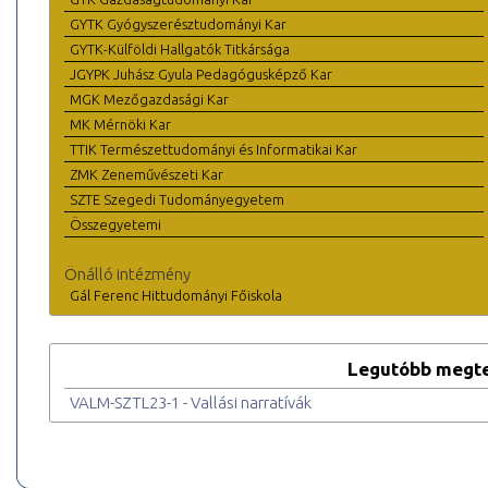
GYTK Gyógyszerésztudományi Kar
GYTK-Külföldi Hallgatók Titkársága
JGYPK Juhász Gyula Pedagógusképző Kar
MGK Mezőgazdasági Kar
MK Mérnöki Kar
TTIK Természettudományi és Informatikai Kar
ZMK Zeneművészeti Kar
SZTE Szegedi Tudományegyetem
Összegyetemi
Önálló intézmény
Gál Ferenc Hittudományi Főiskola
Legutóbb megte
VALM-SZTL23-1 - Vallási narratívák