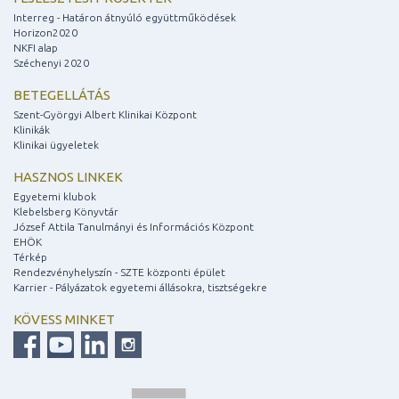
Interreg - Határon átnyúló együttműködések
Horizon2020
NKFI alap
Széchenyi 2020
BETEGELLÁTÁS
Szent-Györgyi Albert Klinikai Központ
Klinikák
Klinikai ügyeletek
HASZNOS LINKEK
Egyetemi klubok
Klebelsberg Könyvtár
József Attila Tanulmányi és Információs Központ
EHÖK
Térkép
Rendezvényhelyszín - SZTE központi épület
Karrier - Pályázatok egyetemi állásokra, tisztségekre
KÖVESS MINKET