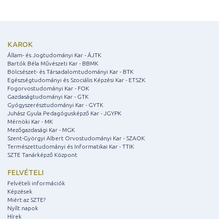
KAROK
Állam- és Jogtudományi Kar - ÁJTK
Bartók Béla Művészeti Kar - BBMK
Bölcsészet- és Társadalomtudományi Kar - BTK
Egészségtudományi és Szociális Képzési Kar - ETSZK
Fogorvostudományi Kar - FOK
Gazdaságtudományi Kar - GTK
Gyógyszerésztudományi Kar - GYTK
Juhász Gyula Pedagógusképző Kar - JGYPK
Mérnöki Kar - MK
Mezőgazdasági Kar - MGK
Szent-Györgyi Albert Orvostudományi Kar - SZAOK
Természettudományi és Informatikai Kar - TTIK
SZTE Tanárképző Központ
FELVÉTELI
Felvételi információk
Képzések
Miért az SZTE?
Nyílt napok
Hírek