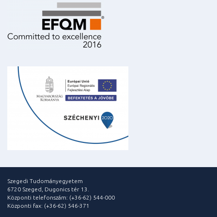
Szegedi Tudományegyetem
6720 Szeged, Dugonics tér 13.
Központi telefonszám: (+36-62) 544-000
Központi fax: (+36-62) 546-371