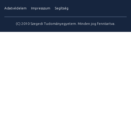
Adatvédelem
Impresszum
Segítség
(C) 2010 Szegedi Tudományegyetem. Minden jog fenntartva.