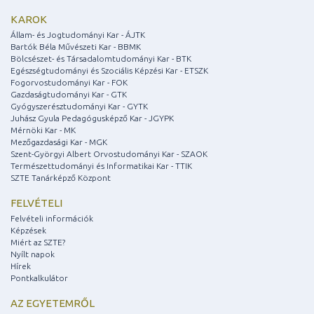
KAROK
Állam- és Jogtudományi Kar - ÁJTK
Bartók Béla Művészeti Kar - BBMK
Bölcsészet- és Társadalomtudományi Kar - BTK
Egészségtudományi és Szociális Képzési Kar - ETSZK
Fogorvostudományi Kar - FOK
Gazdaságtudományi Kar - GTK
Gyógyszerésztudományi Kar - GYTK
Juhász Gyula Pedagógusképző Kar - JGYPK
Mérnöki Kar - MK
Mezőgazdasági Kar - MGK
Szent-Györgyi Albert Orvostudományi Kar - SZAOK
Természettudományi és Informatikai Kar - TTIK
SZTE Tanárképző Központ
FELVÉTELI
Felvételi információk
Képzések
Miért az SZTE?
Nyílt napok
Hírek
Pontkalkulátor
AZ EGYETEMRŐL