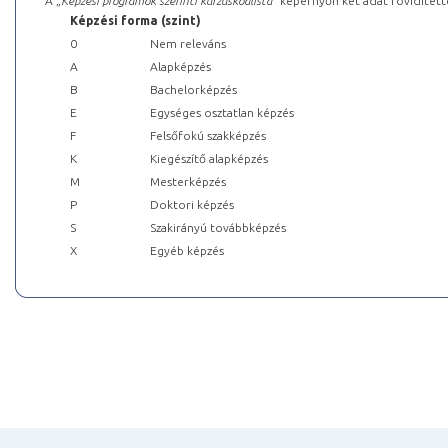
A „
Képzési programok szerinti kurzuskódlista
” képernyőn két adat rövidített
Képzési forma (szint)
0
Nem releváns
A
Alapképzés
B
Bachelorképzés
E
Egységes osztatlan képzés
F
Felsőfokú szakképzés
K
Kiegészítő alapképzés
M
Mesterképzés
P
Doktori képzés
S
Szakirányú továbbképzés
X
Egyéb képzés