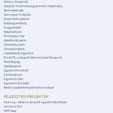
Rektori köszöntő
Szegedi Tudományegyetemért Alapítvány
Bemutatkozás
Szervezeti felépítés
Közérdekű adatok
Esélyegyenlőség
E-ügyintézés
Alapítványok
Professzori kar
Akadémikusaink
Díszdoktoraink
Olimpikonjaink
Családbarát Egyetem
ELI-ALPS, a szegedi lézeres kutatóközpont
Minőségügy
Szabályzatok
Egyetemtörténet
Centenárium
Egyetemi élet
Egyetemi Értesítő
Belső visszaélés-bejelentési rendszer
FEJLESZTÉSI PROJEKTEK
Interreg - Határon átnyúló együttműködések
Horizon2020
NKFI alap