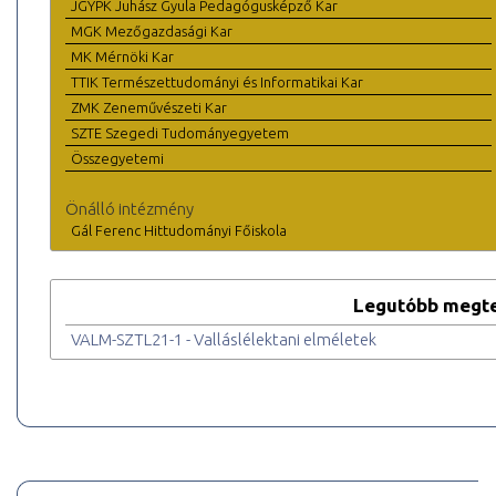
JGYPK Juhász Gyula Pedagógusképző Kar
MGK Mezőgazdasági Kar
MK Mérnöki Kar
TTIK Természettudományi és Informatikai Kar
ZMK Zeneművészeti Kar
SZTE Szegedi Tudományegyetem
Összegyetemi
Önálló intézmény
Gál Ferenc Hittudományi Főiskola
Legutóbb megte
VALM-SZTL21-1 - Valláslélektani elméletek