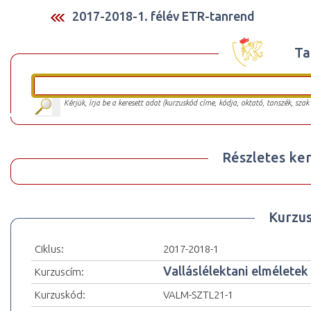
2017-2018-1. félév ETR-tanrend
Ta
Kérjük, írja be a keresett adat (kurzuskód címe, kódja, oktató, tanszék, szak
Részletes ker
Kurzu
Ciklus:
2017-2018-1
Valláslélektani elméletek
Kurzuscím:
Kurzuskód:
VALM-SZTL21-1