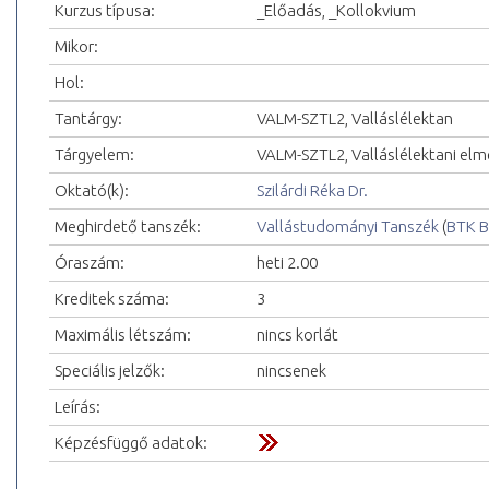
Kurzus típusa:
_Előadás, _Kollokvium
Mikor:
Hol:
Tantárgy:
VALM-SZTL2, Valláslélektan
Tárgyelem:
VALM-SZTL2, Valláslélektani elm
Oktató(k):
Szilárdi Réka Dr.
Meghirdető tanszék:
Vallástudományi Tanszék
(
BTK B
Óraszám:
heti 2.00
Kreditek száma:
3
Maximális létszám:
nincs korlát
Speciális jelzők:
nincsenek
Leírás:
Képzésfüggő adatok: