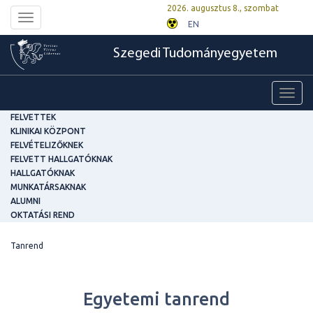
2026. augusztus 8., szombat
Toggle
EN
navigation
Szegedi Tudományegyetem
Toggl
navig
FELVETTEK
KLINIKAI KÖZPONT
FELVÉTELIZŐKNEK
FELVETT HALLGATÓKNAK
HALLGATÓKNAK
MUNKATÁRSAKNAK
ALUMNI
OKTATÁSI REND
Tanrend
Egyetemi tanrend