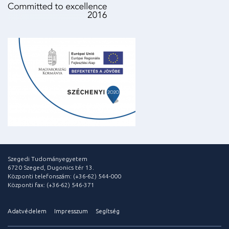
Szegedi Tudományegyetem
6720 Szeged, Dugonics tér 13.
Központi telefonszám: (+36-62) 544-000
Központi fax: (+36-62) 546-371
Adatvédelem
Impresszum
Segítség