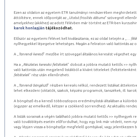
Ezen az oldalon az egyetem ETR tanulmányi rendszerében meghirdetett k
áttöltésre, ennek időpontját az „
Utolsó frissítés dátuma
” szövegnél ellenőr
amelyekhez (akikhez) az adott félévben már történt az ETR-ben kurzushi
karok honlapján
tájékozódhat.
Először az egyetemi félévet kell kiválasztania, ez az oldal tetején a „
… félé
nyílhegyekkel lépegetve lehetséges. Magán a feliraton való kattintás az old
A „
Tanrendi kereső
” mezőbe írt szöveggel általános keresést végezhet egy
Ha a „
Részletes keresési feltételek
” dobozt a jobbra mutató kettős >> nyílh
való kattintás után megjelenő listákból a kívánt tételeket (feltételenként
feltételek
” rész után ellenőrizheti.
A „
Tanrendi böngésző
” részben keresés nélkül, rendezett listákat áttekin
lehet elkezdeni (oktatók, szakok, képzési programok, tanszékek, ill. karok
A böngésző és a kereső többoszlopos eredménylistái általában a különböz
(egyszer az emelkedő, kétszer a csökkenő sorrendhez). Az aktuális rendez
A listák sorainak a végén található jobbra mutató kettős >> nyílhegyek r
való továbblépés esetén előfordulhat, hogy egy link már védett, nem nyi
vagy lépjen vissza a böngészője megfelelő gombjával, vagy jelentkezzen be