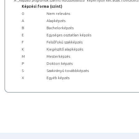
A „
Képzési programok szerinti kurzuskódlista
” képernyőn két adat rövidített
Képzési forma (szint)
0
Nem releváns
A
Alapképzés
B
Bachelorképzés
E
Egységes osztatlan képzés
F
Felsőfokú szakképzés
K
Kiegészítő alapképzés
M
Mesterképzés
P
Doktori képzés
S
Szakirányú továbbképzés
X
Egyéb képzés