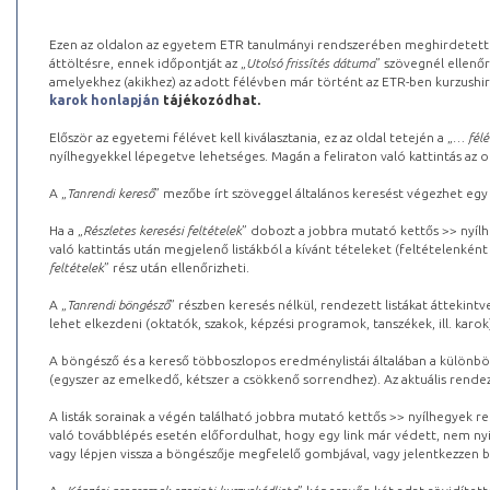
Ezen az oldalon az egyetem ETR tanulmányi rendszerében meghirdetett k
áttöltésre, ennek időpontját az „
Utolsó frissítés dátuma
” szövegnél ellenőr
amelyekhez (akikhez) az adott félévben már történt az ETR-ben kurzushi
karok honlapján
tájékozódhat.
Először az egyetemi félévet kell kiválasztania, ez az oldal tetején a „
… félé
nyílhegyekkel lépegetve lehetséges. Magán a feliraton való kattintás az old
A „
Tanrendi kereső
” mezőbe írt szöveggel általános keresést végezhet egy
Ha a „
Részletes keresési feltételek
” dobozt a jobbra mutató kettős >> nyílh
való kattintás után megjelenő listákból a kívánt tételeket (feltételenként
feltételek
” rész után ellenőrizheti.
A „
Tanrendi böngésző
” részben keresés nélkül, rendezett listákat áttekin
lehet elkezdeni (oktatók, szakok, képzési programok, tanszékek, ill. karok
A böngésző és a kereső többoszlopos eredménylistái általában a különböz
(egyszer az emelkedő, kétszer a csökkenő sorrendhez). Az aktuális rendez
A listák sorainak a végén található jobbra mutató kettős >> nyílhegyek r
való továbblépés esetén előfordulhat, hogy egy link már védett, nem nyi
vagy lépjen vissza a böngészője megfelelő gombjával, vagy jelentkezzen be