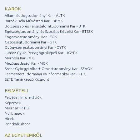
KAROK
Állam- és Jogtudományi Kar - ÁJTK
Bartók Béla Művészeti Kar - BBMK
Bölcsészet- és Társadalomtudományi Kar - BTK
Egészségtudományi és Szociális Képzési Kar - ETSZK
Fogorvostudományi Kar - FOK
Gazdaságtudományi Kar - GTK
Gyógyszerésztudományi Kar - GYTK
Juhász Gyula Pedagógusképző Kar - JGYPK
Mérnöki Kar - MK
Mezőgazdasági Kar - MGK
Szent-Györgyi Albert Orvostudományi Kar - SZAOK
Természettudományi és Informatikai Kar - TTIK
SZTE Tanárképző Központ
FELVÉTELI
Felvételi információk
Képzések
Miért az SZTE?
Nyílt napok
Hírek
Pontkalkulátor
AZ EGYETEMRŐL