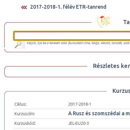
2017-2018-1. félév ETR-tanrend
Ta
Kérjük, írja be a keresett adat (kurzuskód címe, kódja, oktató, tanszék, szak
Részletes ker
Kurzu
Ciklus:
2017-2018-1
A Rusz és szomszédai a m
Kurzuscím:
Kurzuskód:
JEL-EU20-3