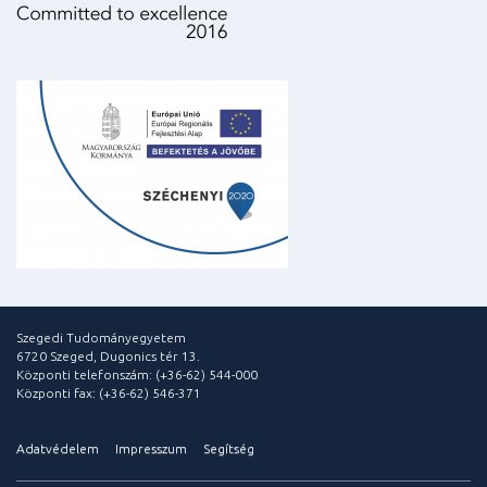
Szegedi Tudományegyetem
6720 Szeged, Dugonics tér 13.
Központi telefonszám: (+36-62) 544-000
Központi fax: (+36-62) 546-371
Adatvédelem
Impresszum
Segítség