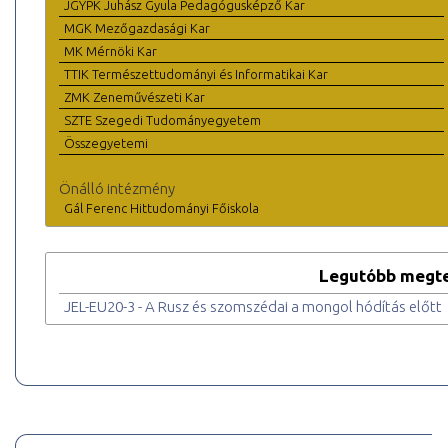
JGYPK Juhász Gyula Pedagógusképző Kar
MGK Mezőgazdasági Kar
MK Mérnöki Kar
TTIK Természettudományi és Informatikai Kar
ZMK Zeneművészeti Kar
SZTE Szegedi Tudományegyetem
Összegyetemi
Önálló intézmény
Gál Ferenc Hittudományi Főiskola
Legutóbb megte
JEL-EU20-3 - A Rusz és szomszédai a mongol hódítás előtt