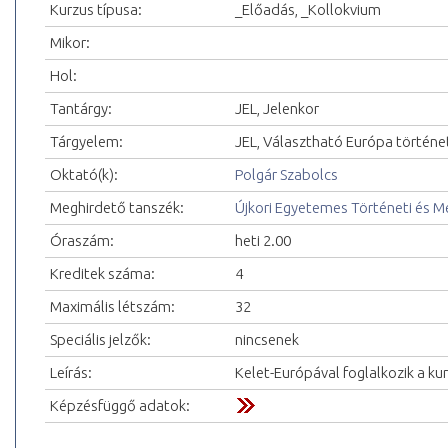
Kurzus típusa:
_Előadás, _Kollokvium
Mikor:
Hol:
Tantárgy:
JEL, Jelenkor
Tárgyelem:
JEL, Választható Európa történe
Oktató(k):
Polgár Szabolcs
Meghirdető tanszék:
Újkori Egyetemes Történeti és 
Óraszám:
heti 2.00
Kreditek száma:
4
Maximális létszám:
32
Speciális jelzők:
nincsenek
Leírás:
Kelet-Európával foglalkozik a ku
Képzésfüggő adatok: