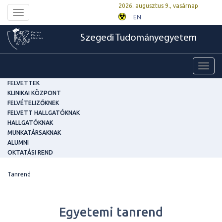
2026. augusztus 9., vasárnap
Toggle
EN
navigation
Szegedi Tudományegyetem
Toggl
navig
FELVETTEK
KLINIKAI KÖZPONT
FELVÉTELIZŐKNEK
FELVETT HALLGATÓKNAK
HALLGATÓKNAK
MUNKATÁRSAKNAK
ALUMNI
OKTATÁSI REND
Tanrend
Egyetemi tanrend