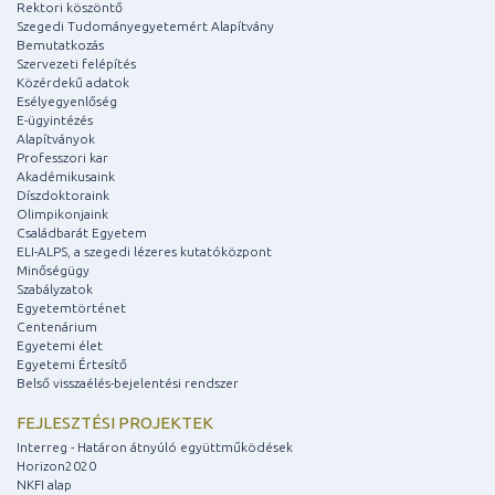
Rektori köszöntő
Szegedi Tudományegyetemért Alapítvány
Bemutatkozás
Szervezeti felépítés
Közérdekű adatok
Esélyegyenlőség
E-ügyintézés
Alapítványok
Professzori kar
Akadémikusaink
Díszdoktoraink
Olimpikonjaink
Családbarát Egyetem
ELI-ALPS, a szegedi lézeres kutatóközpont
Minőségügy
Szabályzatok
Egyetemtörténet
Centenárium
Egyetemi élet
Egyetemi Értesítő
Belső visszaélés-bejelentési rendszer
FEJLESZTÉSI PROJEKTEK
Interreg - Határon átnyúló együttműködések
Horizon2020
NKFI alap