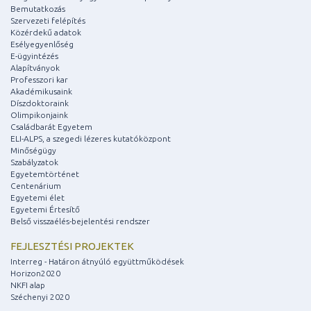
Bemutatkozás
Szervezeti felépítés
Közérdekű adatok
Esélyegyenlőség
E-ügyintézés
Alapítványok
Professzori kar
Akadémikusaink
Díszdoktoraink
Olimpikonjaink
Családbarát Egyetem
ELI-ALPS, a szegedi lézeres kutatóközpont
Minőségügy
Szabályzatok
Egyetemtörténet
Centenárium
Egyetemi élet
Egyetemi Értesítő
Belső visszaélés-bejelentési rendszer
FEJLESZTÉSI PROJEKTEK
Interreg - Határon átnyúló együttműködések
Horizon2020
NKFI alap
Széchenyi 2020