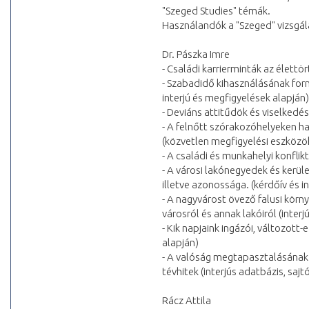
"Szeged Studies" témák.
Használandók a "Szeged" vizsgál
Dr. Pászka Imre
- Családi karrierminták az élettö
- Szabadidő kihasználásának for
interjú és megfigyelések alapján)
- Deviáns attitűdök és viselked
- A felnőtt szórakozóhelyeken h
(közvetlen megfigyelési eszközö
- A családi és munkahelyi konfli
- A városi lakónegyedek és kerü
illetve azonossága. (kérdőív és i
- A nagyvárost övező falusi körn
városról és annak lakóiról (interj
- Kik napjaink ingázói, változott-
alapján)
- A valóság megtapasztalásának 
tévhitek (interjús adatbázis, saj
Rácz Attila