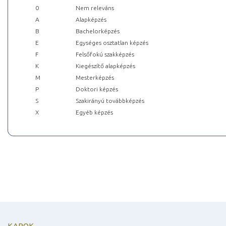
0
Nem releváns
A
Alapképzés
B
Bachelorképzés
E
Egységes osztatlan képzés
F
Felsőfokú szakképzés
K
Kiegészítő alapképzés
M
Mesterképzés
P
Doktori képzés
S
Szakirányú továbbképzés
X
Egyéb képzés
KAROK