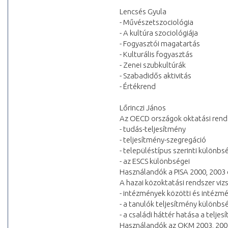
Lencsés Gyula
- Művészetszociológia
- A kultúra szociológiája
- Fogyasztói magatartás
- Kulturális fogyasztás
- Zenei szubkultúrák
- Szabadidős aktivitás
- Értékrend
Lőrinczi János
Az OECD országok oktatási rends
- tudás-teljesítmény
- teljesítmény-szegregáció
- településtípus szerinti különbs
- az ESCS különbségei
Használandók a PISA 2000, 2003 é
A hazai közoktatási rendszer vi
- intézmények közötti és intézmé
- a tanulók teljesítmény különbs
- a családi háttér hatása a telje
Használandók az OKM 2003, 2004 é