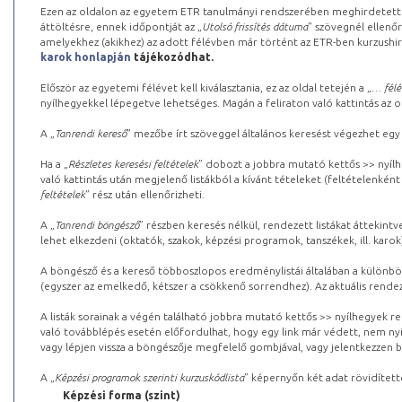
Ezen az oldalon az egyetem ETR tanulmányi rendszerében meghirdetett k
áttöltésre, ennek időpontját az „
Utolsó frissítés dátuma
” szövegnél ellenőr
amelyekhez (akikhez) az adott félévben már történt az ETR-ben kurzushi
karok honlapján
tájékozódhat.
Először az egyetemi félévet kell kiválasztania, ez az oldal tetején a „
… félé
nyílhegyekkel lépegetve lehetséges. Magán a feliraton való kattintás az old
A „
Tanrendi kereső
” mezőbe írt szöveggel általános keresést végezhet egy
Ha a „
Részletes keresési feltételek
” dobozt a jobbra mutató kettős >> nyílh
való kattintás után megjelenő listákból a kívánt tételeket (feltételenként
feltételek
” rész után ellenőrizheti.
A „
Tanrendi böngésző
” részben keresés nélkül, rendezett listákat áttekin
lehet elkezdeni (oktatók, szakok, képzési programok, tanszékek, ill. karok
A böngésző és a kereső többoszlopos eredménylistái általában a különböz
(egyszer az emelkedő, kétszer a csökkenő sorrendhez). Az aktuális rendez
A listák sorainak a végén található jobbra mutató kettős >> nyílhegyek r
való továbblépés esetén előfordulhat, hogy egy link már védett, nem nyi
vagy lépjen vissza a böngészője megfelelő gombjával, vagy jelentkezzen be
A „
Képzési programok szerinti kurzuskódlista
” képernyőn két adat rövidített
Képzési forma (szint)