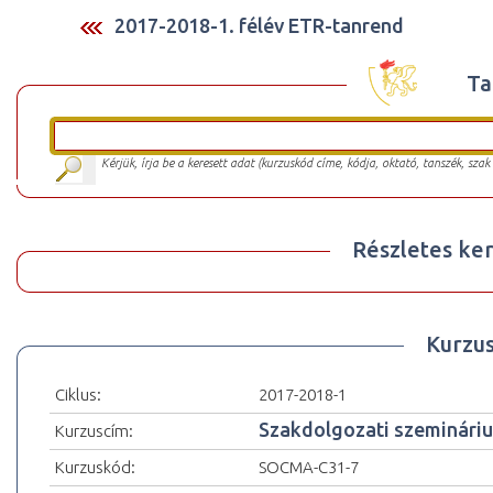
2017-2018-1. félév ETR-tanrend
Ta
Kérjük, írja be a keresett adat (kurzuskód címe, kódja, oktató, tanszék, szak
Részletes ker
Kurzu
Ciklus:
2017-2018-1
Szakdolgozati szeminári
Kurzuscím:
Kurzuskód:
SOCMA-C31-7