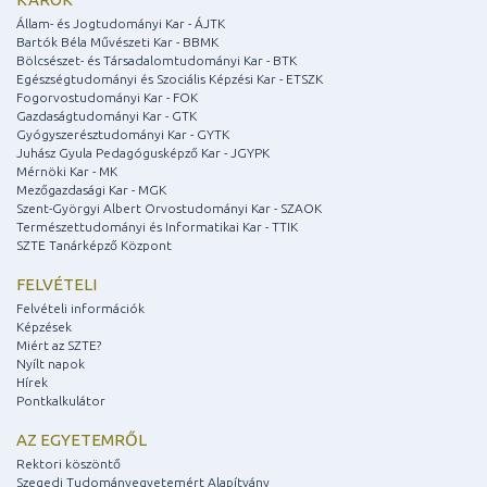
Állam- és Jogtudományi Kar - ÁJTK
Bartók Béla Művészeti Kar - BBMK
Bölcsészet- és Társadalomtudományi Kar - BTK
Egészségtudományi és Szociális Képzési Kar - ETSZK
Fogorvostudományi Kar - FOK
Gazdaságtudományi Kar - GTK
Gyógyszerésztudományi Kar - GYTK
Juhász Gyula Pedagógusképző Kar - JGYPK
Mérnöki Kar - MK
Mezőgazdasági Kar - MGK
Szent-Györgyi Albert Orvostudományi Kar - SZAOK
Természettudományi és Informatikai Kar - TTIK
SZTE Tanárképző Központ
FELVÉTELI
Felvételi információk
Képzések
Miért az SZTE?
Nyílt napok
Hírek
Pontkalkulátor
AZ EGYETEMRŐL
Rektori köszöntő
Szegedi Tudományegyetemért Alapítvány