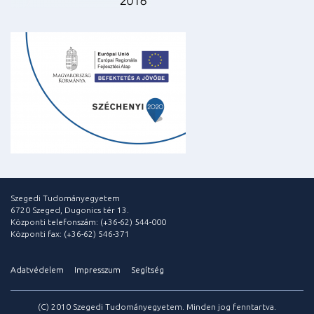
Szegedi Tudományegyetem
6720 Szeged, Dugonics tér 13.
Központi telefonszám: (+36-62) 544-000
Központi fax: (+36-62) 546-371
Adatvédelem
Impresszum
Segítség
(C) 2010 Szegedi Tudományegyetem. Minden jog fenntartva.