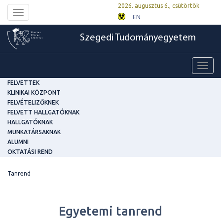
2026. augusztus 6., csütörtök
Toggle
EN
navigation
Szegedi Tudományegyetem
Toggl
navig
FELVETTEK
KLINIKAI KÖZPONT
FELVÉTELIZŐKNEK
FELVETT HALLGATÓKNAK
HALLGATÓKNAK
MUNKATÁRSAKNAK
ALUMNI
OKTATÁSI REND
Tanrend
Egyetemi tanrend