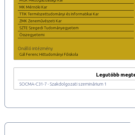
MGK Mezőgazdasági Kar
MK Mérnöki Kar
TTIK Természettudományi és Informatikai Kar
ZMK Zeneművészeti Kar
SZTE Szegedi Tudományegyetem
Összegyetemi
Önálló intézmény
Gál Ferenc Hittudományi Főiskola
Legutóbb megte
SOCMA-C31-7 - Szakdolgozati szeminárium 1