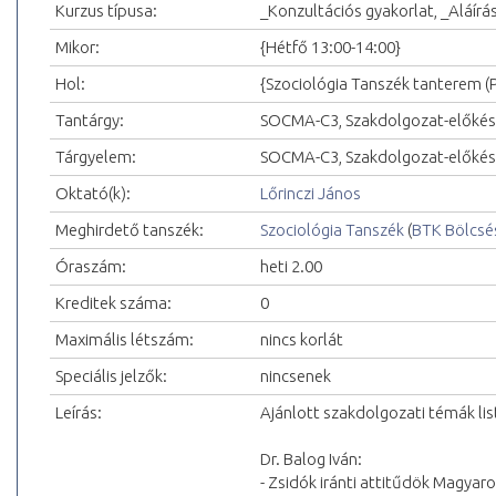
Kurzus típusa:
_Konzultációs gyakorlat, _Aláírá
Mikor:
{Hétfő 13:00-14:00}
Hol:
{Szociológia Tanszék tanterem (
Tantárgy:
SOCMA-C3, Szakdolgozat-előkés
Tárgyelem:
SOCMA-C3, Szakdolgozat-előkés
Oktató(k):
Lőrinczi János
Meghirdető tanszék:
Szociológia Tanszék
(
BTK Bölcsé
Óraszám:
heti 2.00
Kreditek száma:
0
Maximális létszám:
nincs korlát
Speciális jelzők:
nincsenek
Leírás:
Ajánlott szakdolgozati témák lis
Dr. Balog Iván:
- Zsidók iránti attitűdök Magyar