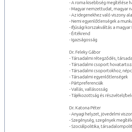
- A roma kisebbség megítélése 
- Magyar nemzettudat, magyar n
- Az idegenekhez való viszony a
- Nemi egyenlőtlenségek a munk
- Ifjúsági korszakváltás a magyar
- Értékrend
- Igazságosság
Dr. Feleky Gábor
- Társadalmi rétegződés, társad
- Társadalmi csoport hovatartoz
- Társadalmi csoportokhoz, nép
- Társadalmi egyenlőtlenségek
- Pártpreferenciák
- Vallás, vallásosság
- Tájékozottság és részvételi/b
Dr. Katona Péter
- Anyagi helyzet, jövedelmi visz
- Szegénység, szegények megítél
- Szociálpolitika, társadalompol