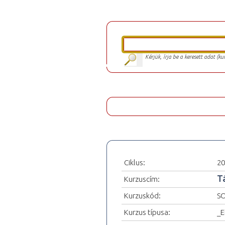
Kérjük, írja be a keresett adat (k
Ciklus:
20
T
Kurzuscím:
Kurzuskód:
SO
Kurzus típusa:
_E