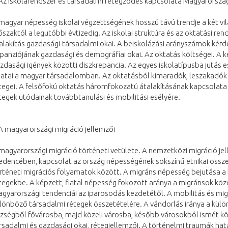
Az iskolarendszer és társadalmi rétegződés kapcsolata Magyarorsz
magyar népesség iskolai végzettségének hosszú távú trendje a két vi
őszaktól a legutóbbi évtizedig. Az iskolai struktúra és az oktatási ren
alakítás gazdasági-társadalmi okai. A beiskolázási arányszámok kérdé
panziójának gazdasági és demográfiai okai. Az oktatás költségei. A 
zdasági igények közötti diszkrepancia. Az egyes iskolatípusba jutás
atai a magyar társadalomban. Az oktatásból kimaradók, leszakadók
tegei. A felsőfokú oktatás háromfokozatú átalakításának kapcsolata 
tegek utódainak továbbtanulási és mobilitási esélyére.
A magyarországi migráció jellemzői
magyarországi migráció történeti vetülete. A nemzetközi migráció jel
dencében, kapcsolat az ország népességének sokszínű etnikai össze
rténeti migrációs folyamatok között. A migráns népesség bejutása a
tegekbe. A képzett, fiatal népesség fokozott aránya a migránsok köz
gyarországi tendenciái az iparosodás kezdetétől. A mobilitás és mig
lönböző társadalmi rétegek összetételére. A vándorlás iránya a kül
zségből fővárosba, majd közeli városba, később városokból ismét k
rsadalmi és gazdasági okai, rétegjellemzői. A történelmi traumák hatá