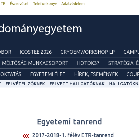
ZTE
Észrevétel
Telefonkönyv
Adatvédelem
udományegyetem
ZOBOR
ICOSTEE 2026
CRYOEMWORKSHOP LP
CAMPU
I MÉLTÓSÁG MUNKACSOPORT
HOTDK37
STRATÉGIAI 
OKTATÁS
EGYETEMI ÉLET
HÍREK, ESEMÉNYEK
COUR
T
FELVÉTELIZŐKNEK
FELVETT HALLGATÓKNAK
HALLGATÓKN
Egyetemi tanrend
2017-2018-1. félév ETR-tanrend