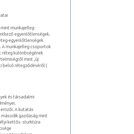
atai
 mint munkajelleg-
entkező egyenlőtlenségek.
réteg-egyenlőtlenségek
. A munkajelleg-csoportok
ont réteg különbségének
telmiségről mint „új
ti belső rétegződéséről (
yek és társadalmi
dményei.
llemzői. A kutatás
 A második gazdaság mint
lyi kettős- sturktúra
nbsége