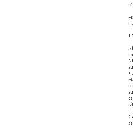
rö
Mó
El
1.
A 
me
A 
st
a 
M.
fo
st
cs
ré
2.
sz