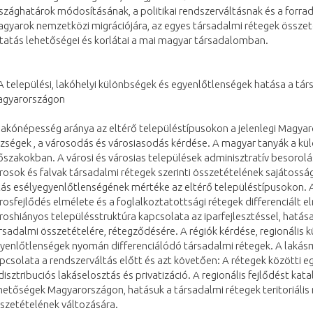
szághatárok módosításának, a politikai rendszerváltásnak és a forra
gyarok nemzetközi migrációjára, az egyes társadalmi rétegek összeté
tatás lehetőségei és korlátai a mai magyar társadalomban.
A települési, lakóhelyi különbségek és egyenlőtlenségek hatása a t
gyarországon
lakónépesség aránya az eltérő településtípusokon a jelenlegi Magyar
zségek , a városodás és városiasodás kérdése. A magyar tanyák a kü
őszakokban. A városi és városias települések adminisztratív besorol
rosok és falvak társadalmi rétegek szerinti összetételének sajátossága
tás esélyegyenlőtlenségének mértéke az eltérő településtípusokon. A
rosfejlődés elmélete és a foglalkoztatottsági rétegek differenciált 
roshiányos településstruktúra kapcsolata az iparfejlesztéssel, hatá
rsadalmi összetételére, rétegződésére. A régiók kérdése, regionális 
yenlőtlenségek nyomán differenciálódó társadalmi rétegek. A lakás
pcsolata a rendszerváltás előtt és azt követően: A rétegek közötti 
disztribuciós lakáselosztás és privatizáció. A regionális fejlődést kata
hetőségek Magyarországon, hatásuk a társadalmi rétegek teritoriáli
szetételének változására.