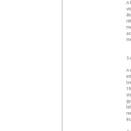
A 
vi
át
ré
me
az
me
3.
A 
in
tr
19
st
gy
le
re
és