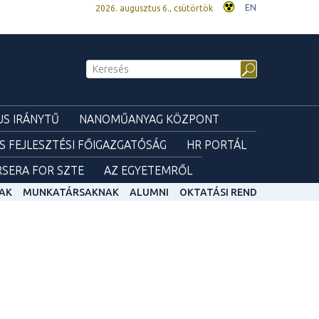
EN
2026. augusztus 6., csütörtök
S IRÁNYTŰ
NANOMŰANYAG KÖZPONT
ÉS FEJLESZTÉSI FŐIGAZGATÓSÁG
HR PORTÁL
SERA FOR SZTE
AZ EGYETEMRŐL
AK
MUNKATÁRSAKNAK
ALUMNI
OKTATÁSI REND