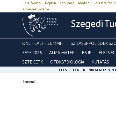
SZTE főoldal
Neptun
CooSpace
Modulo
Coursera for S
Közérdekű adatok
Szegedi T
ONE HEALTH SUMMIT
SZILASSI-POLIÉDER S
EFYE 2026
ALMA MATER
BSJP
ÉLETVÉG
SZTE EÉTK
OTDK37BIOLÓGIA
KUTATÁS
FELVETTEK
KLINIKAI KÖZPON
Tanrend