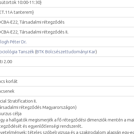
sütörtök 10:00-11:30}
ET.11A tanterem}
CBA-E22, Társadalmi rétegződés
CBA-E22, Társadalmi rétegződés II.
logh Péter Dr.
ociológia Tanszék
(
BTK Bölcsészettudományi Kar
)
ti 2.00
ncs korlát
ncsenek
cial Stratification II.
ársadalmi rétegződés Magyarországon)
kurzus célja
gy a hallgatók megismerjék a fő rétegződési dimenziók mentén a m
tegződését és egyenlőtlenségi rendszerét.
vetelmények: tételes szóbeli vizsga és a szakirodalom alapján egy-e