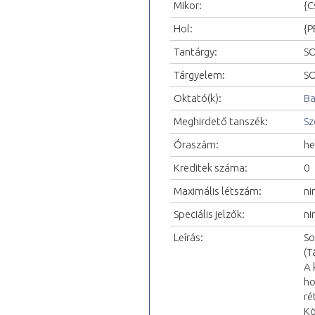
Mikor:
{C
Hol:
{P
Tantárgy:
SO
Tárgyelem:
SO
Oktató(k):
Ba
Meghirdető tanszék:
Sz
Óraszám:
he
Kreditek száma:
0
Maximális létszám:
ni
Speciális jelzők:
ni
Leírás:
So
(T
A 
ho
ré
Kö