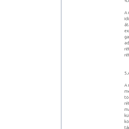
4.
A 
id
át
ex
ga
ad
ré
ré
5.
A 
me
tö
ré
ma
kü
kö
tá