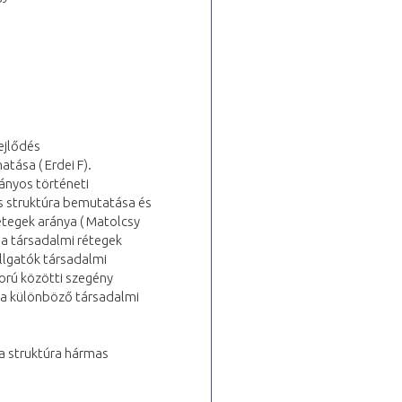
ejlődés
tása ( Erdei F).
mányos történeti
tős struktúra bemutatása és
tegek aránya ( Matolcsy
 a társadalmi rétegek
llgatók társadalmi
ború közötti szegény
k a különböző társadalmi
, a struktúra hármas