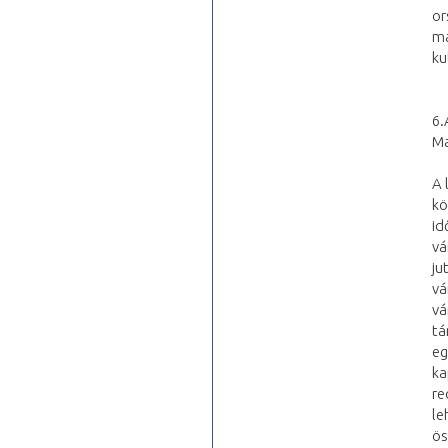
or
ma
ku
6.
Ma
A 
kö
id
vá
ju
vá
vá
tá
eg
ka
re
le
ös