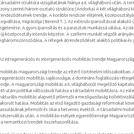
társadalmi struktúra vizsgálatának hiánya a II. világháború után. A t
szony szerinti három-osztatú struktúra.( Andorka) A két világháború 
rendeződésének trendje. A korábbi rendszer elitjének, középosztályá
tegváltása, migrációja ( Berend T. ). Az extenzív iparosítással alakuló ú
gjelenése. A gyors iparosítás és a parasztok munkássá válása. Az is
 új-középosztály intenzív képzése. A szellemi munkát végzők arányán
gháromszorozódása. A rétegek átrendeződését alakító politikai és 
Az intragenerációs és intergenerációs mobilitás trendje Magyarorszá
mobilitás magyarországi trendje az eltérő történelmi időszakokban. 
tragenerációs mobilitás sajátosságai, a domináns foglalkozási rétege
endje. A magyarországi mobilitás a II. világháborút megelőző kapitali
45 utáni politikai változások hatása a társadalmi mobilitásra. Az exte
rukturális mobilitás alapvető jellemzői a mezőgazdaság kollektivizál
akorolt hatása. Mobilitás az első kiigazító gazdasági reformokat köv
lassulásának jellemzői és okai a hetvenes évektől. A társadalmi mobil
ndszerváltás után. A mobilitási esélyek egyenlőtlensége Magyarorsz
 a nemzetközi trendek összehasonlítása.