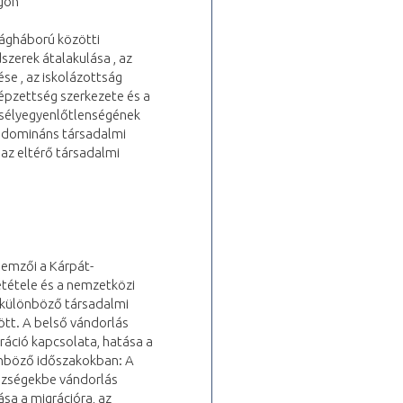
ágon
lágháború közötti
dszerek átalakulása , az
se , az iskolázottság
képzettség szerkezete és a
 esélyegyenlőtlenségének
 domináns társadalmi
az eltérő társadalmi
lemzői a Kárpát-
tétele és a nemzetközi
 különböző társadalmi
ött. A belső vándorlás
ráció kapcsolata, hatása a
önböző időszakokban: A
özségekbe vándorlás
sa a migrációra, az