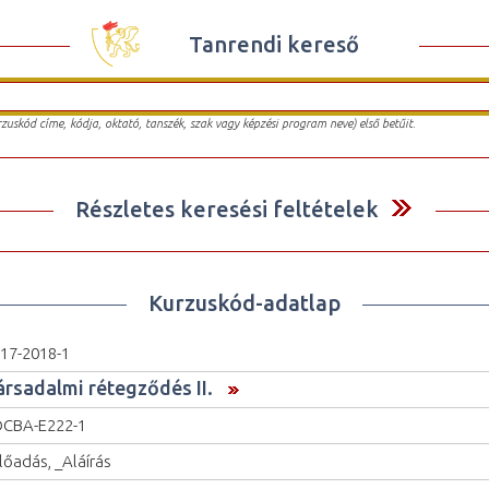
Tanrendi kereső
urzuskód címe, kódja, oktató, tanszék, szak vagy képzési program neve) első betűit.
Részletes keresési feltételek
Kurzuskód-adatlap
17-2018-1
ársadalmi rétegződés II.
CBA-E222-1
lőadás, _Aláírás