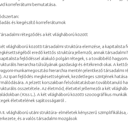
vid korreferátumi bemutatása.
dszertan:
őadás és kiegészítő korreferátumok
Társadalmi rétegződés a két világháború között
két világháború közötti társadalmi struktúra elemzése, a kapitalista f
gkésettségéből eredő kettős struktúra jellemzői, annak társadalmi ha
kapitalista fejlődéssel alakuló polgári rétegek, s a továbbélő hagyo
rukturális hierarchia túlsúlyának gazdasági és értékrendi okai. A ket
vagyoni-munkamegosztási hierarchia mentén jelentkező társadalmi ré
). Az ipari fejlődés megkésettségének, kezdetleges szintjének hatása
rmálódására. A jelzett korszakban felsőoktatásban továbbtanuló ha
rukturális összetétele. Az életmód, életvitel jellemezői a két világhá
aládokban ( Kiss L.). A két világháború közötti szociográfikus munká
tegek életvitelének sajátosságairól .
A II. világháború utáni struktúra- elméletek kényszerű szimplifikálása
erkezete, és a valós társadalmi mozgások