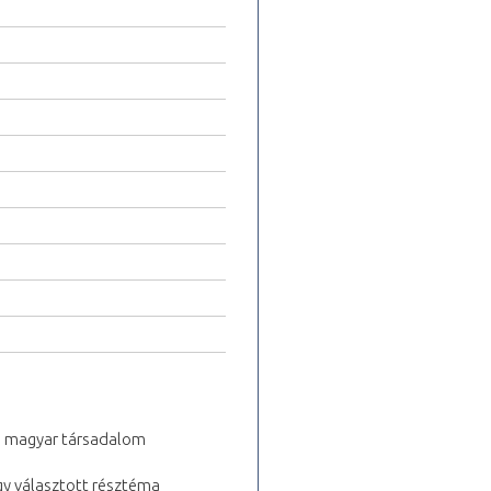
ai magyar társadalom
gy választott résztéma