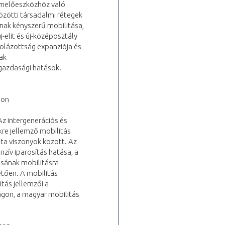
ermelőeszközhöz való
közötti társadalmi rétegek
nak kényszerű mobilitása,
j-elit és új-középosztály
kolázottság expanziója és
ak
gazdasági hatások.
gon
Az intergenerációs és
kre jellemző mobilitás
sta viszonyok között. Az
nzív iparosítás hatása, a
ásának mobilitásra
etően. A mobilitás
itás jellemzői a
ágon, a magyar mobilitás