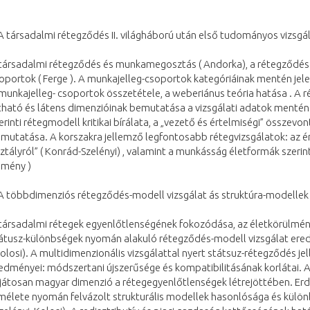
A társadalmi rétegződés II. világháború után első tudományos vizsgál
társadalmi rétegződés és munkamegosztás ( Andorka), a rétegződés
oportok ( Ferge ). A munkajelleg-csoportok kategóriáinak mentén jel
munkajelleg- csoportok összetétele, a weberiánus teória hatása . A 
tható és látens dimenzióinak bemutatása a vizsgálati adatok mentén
erinti rétegmodell kritikai bírálata, a „vezető és értelmiségi” összev
mutatása. A korszakra jellemző legfontosabb rétegvizsgálatok: az ér
ztályról” ( Konrád-Szelényi) , valamint a munkásság életformák szerin
mény )
A többdimenziós rétegződés-modell vizsgálat ás struktúra-modellek
társadalmi rétegek egyenlőtlenségének fokozódása, az életkörülmén
átusz-különbségek nyomán alakuló rétegződés-modell vizsgálat ere
Kolosi). A multidimenzionális vizsgálattal nyert státsuz-rétegződés je
edményei: módszertani újszerűsége és kompatibilitásának korlátai.
játosan magyar dimenzió a rétegegyenlőtlenségek létrejöttében. Erdé
mélete nyomán felvázolt strukturális modellek hasonlósága és külö