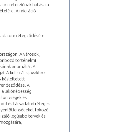
dalmi retorziónak hatása a
telére. A migráció-
ársadalom rétegződésére
országon. A városok ,
lönböző történelmi
ásának anomáliái. A
i. A kulturális javakhoz
 késleltetett
elrendeződése. A
sa a lakónépesség
különbségek és
mód és társadalmi rétegek
egyenlőtlenségeket fokozó
lizáló legújabb tervek és
s mozgására,