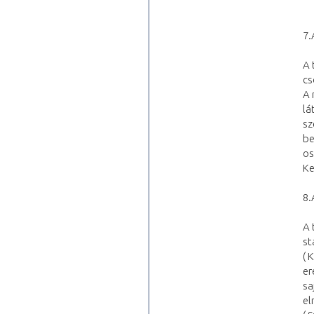
7.
A 
cs
A 
lá
sz
be
os
Ke
8.
A 
st
( 
er
sa
el