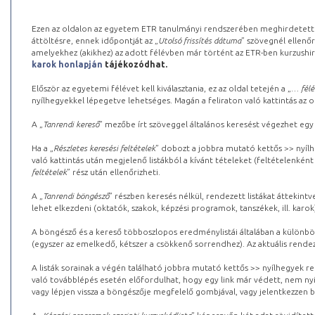
Ezen az oldalon az egyetem ETR tanulmányi rendszerében meghirdetett k
áttöltésre, ennek időpontját az „
Utolsó frissítés dátuma
” szövegnél ellenőr
amelyekhez (akikhez) az adott félévben már történt az ETR-ben kurzushi
karok honlapján
tájékozódhat.
Először az egyetemi félévet kell kiválasztania, ez az oldal tetején a „
… félé
nyílhegyekkel lépegetve lehetséges. Magán a feliraton való kattintás az old
A „
Tanrendi kereső
” mezőbe írt szöveggel általános keresést végezhet egy
Ha a „
Részletes keresési feltételek
” dobozt a jobbra mutató kettős >> nyílh
való kattintás után megjelenő listákból a kívánt tételeket (feltételenként
feltételek
” rész után ellenőrizheti.
A „
Tanrendi böngésző
” részben keresés nélkül, rendezett listákat áttekin
lehet elkezdeni (oktatók, szakok, képzési programok, tanszékek, ill. karok
A böngésző és a kereső többoszlopos eredménylistái általában a különböz
(egyszer az emelkedő, kétszer a csökkenő sorrendhez). Az aktuális rendez
A listák sorainak a végén található jobbra mutató kettős >> nyílhegyek r
való továbblépés esetén előfordulhat, hogy egy link már védett, nem nyi
vagy lépjen vissza a böngészője megfelelő gombjával, vagy jelentkezzen be