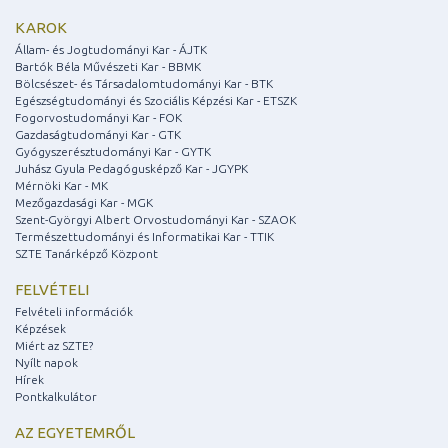
KAROK
Állam- és Jogtudományi Kar - ÁJTK
Bartók Béla Művészeti Kar - BBMK
Bölcsészet- és Társadalomtudományi Kar - BTK
Egészségtudományi és Szociális Képzési Kar - ETSZK
Fogorvostudományi Kar - FOK
Gazdaságtudományi Kar - GTK
Gyógyszerésztudományi Kar - GYTK
Juhász Gyula Pedagógusképző Kar - JGYPK
Mérnöki Kar - MK
Mezőgazdasági Kar - MGK
Szent-Györgyi Albert Orvostudományi Kar - SZAOK
Természettudományi és Informatikai Kar - TTIK
SZTE Tanárképző Központ
FELVÉTELI
Felvételi információk
Képzések
Miért az SZTE?
Nyílt napok
Hírek
Pontkalkulátor
AZ EGYETEMRŐL