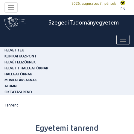
2026. augusztus 7., péntek
Toggle
EN
navigation
Szegedi Tudományegyetem
Toggl
navig
FELVETTEK
KLINIKAI KÖZPONT
FELVÉTELIZŐKNEK
FELVETT HALLGATÓKNAK
HALLGATÓKNAK
MUNKATÁRSAKNAK
ALUMNI
OKTATÁSI REND
Tanrend
Egyetemi tanrend