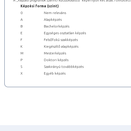
A „
Képzési programok szerinti kurzuskódlista
” képernyőn két adat rövidített
Képzési forma (szint)
0
Nem releváns
A
Alapképzés
B
Bachelorképzés
E
Egységes osztatlan képzés
F
Felsőfokú szakképzés
K
Kiegészítő alapképzés
M
Mesterképzés
P
Doktori képzés
S
Szakirányú továbbképzés
X
Egyéb képzés