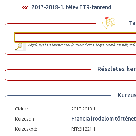
2017-2018-1. félév ETR-tanrend
Ta
Kérjük, írja be a keresett adat (kurzuskód címe, kódja, oktató, tanszék, szak
Részletes ker
Kurzu
Ciklus:
2017-2018-1
Francia irodalom történet
Kurzuscím:
Kurzuskód:
RFR2I1221-1