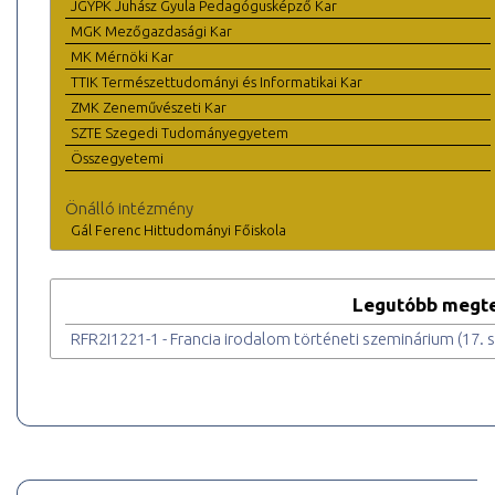
JGYPK Juhász Gyula Pedagógusképző Kar
MGK Mezőgazdasági Kar
MK Mérnöki Kar
TTIK Természettudományi és Informatikai Kar
ZMK Zeneművészeti Kar
SZTE Szegedi Tudományegyetem
Összegyetemi
Önálló intézmény
Gál Ferenc Hittudományi Főiskola
Legutóbb megte
RFR2I1221-1 - Francia irodalom történeti szeminárium (17. s