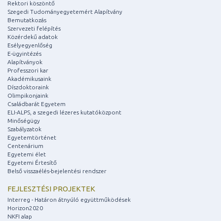
Rektori köszöntő
Szegedi Tudományegyetemért Alapítvány
Bemutatkozás
Szervezeti felépítés
Közérdekű adatok
Esélyegyenlőség
E-ügyintézés
Alapítványok
Professzori kar
Akadémikusaink
Díszdoktoraink
Olimpikonjaink
Családbarát Egyetem
ELI-ALPS, a szegedi lézeres kutatóközpont
Minőségügy
Szabályzatok
Egyetemtörténet
Centenárium
Egyetemi élet
Egyetemi Értesítő
Belső visszaélés-bejelentési rendszer
FEJLESZTÉSI PROJEKTEK
Interreg - Határon átnyúló együttműködések
Horizon2020
NKFI alap