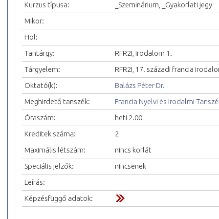
Kurzus típusa:
_Szeminárium, _Gyakorlati jegy
Mikor:
Hol:
Tantárgy:
RFR2I, Irodalom 1.
Tárgyelem:
RFR2I, 17. századi francia iroda
Oktató(k):
Balázs Péter Dr.
Meghirdető tanszék:
Francia Nyelvi és Irodalmi Tanszé
Óraszám:
heti 2.00
Kreditek száma:
2
Maximális létszám:
nincs korlát
Speciális jelzők:
nincsenek
Leírás:
Képzésfüggő adatok: