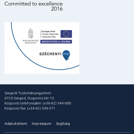
Szegedi Tudományegyetem
6720 Szeged, Dugonics tér 13.
Központi telefonszám: (+36-62) 544-000
Központi fax: (+36-62) 546-371
Adatvédelem
Impresszum
Segítség