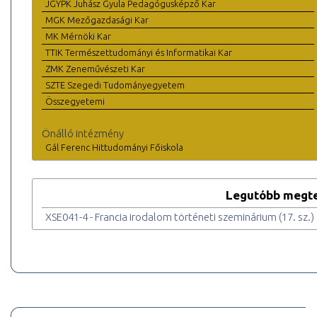
JGYPK Juhász Gyula Pedagógusképző Kar
MGK Mezőgazdasági Kar
MK Mérnöki Kar
TTIK Természettudományi és Informatikai Kar
ZMK Zeneművészeti Kar
SZTE Szegedi Tudományegyetem
Összegyetemi
Önálló intézmény
Gál Ferenc Hittudományi Főiskola
Legutóbb megte
XSE041-4 - Francia irodalom történeti szeminárium (17. sz.)