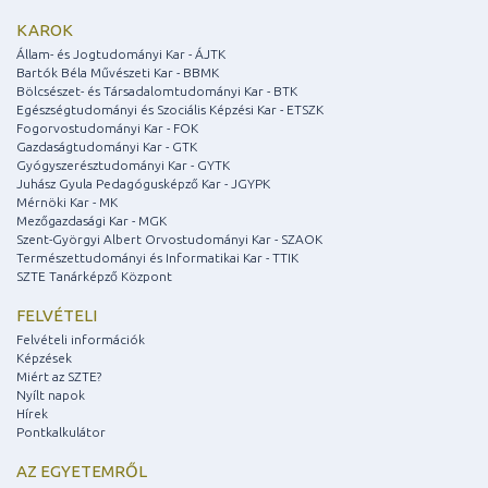
KAROK
Állam- és Jogtudományi Kar - ÁJTK
Bartók Béla Művészeti Kar - BBMK
Bölcsészet- és Társadalomtudományi Kar - BTK
Egészségtudományi és Szociális Képzési Kar - ETSZK
Fogorvostudományi Kar - FOK
Gazdaságtudományi Kar - GTK
Gyógyszerésztudományi Kar - GYTK
Juhász Gyula Pedagógusképző Kar - JGYPK
Mérnöki Kar - MK
Mezőgazdasági Kar - MGK
Szent-Györgyi Albert Orvostudományi Kar - SZAOK
Természettudományi és Informatikai Kar - TTIK
SZTE Tanárképző Központ
FELVÉTELI
Felvételi információk
Képzések
Miért az SZTE?
Nyílt napok
Hírek
Pontkalkulátor
AZ EGYETEMRŐL