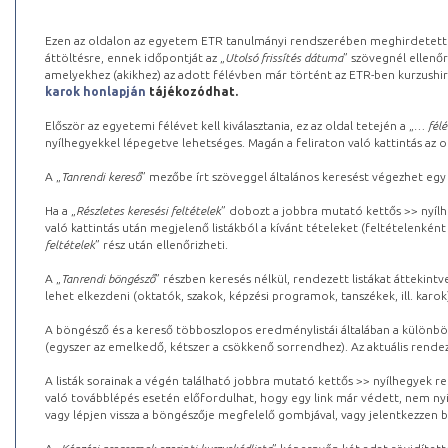
Ezen az oldalon az egyetem ETR tanulmányi rendszerében meghirdetett k
áttöltésre, ennek időpontját az „
Utolsó frissítés dátuma
” szövegnél ellenőr
amelyekhez (akikhez) az adott félévben már történt az ETR-ben kurzushi
karok honlapján
tájékozódhat.
Először az egyetemi félévet kell kiválasztania, ez az oldal tetején a „
… félé
nyílhegyekkel lépegetve lehetséges. Magán a feliraton való kattintás az old
A „
Tanrendi kereső
” mezőbe írt szöveggel általános keresést végezhet egy
Ha a „
Részletes keresési feltételek
” dobozt a jobbra mutató kettős >> nyílh
való kattintás után megjelenő listákból a kívánt tételeket (feltételenként
feltételek
” rész után ellenőrizheti.
A „
Tanrendi böngésző
” részben keresés nélkül, rendezett listákat áttekin
lehet elkezdeni (oktatók, szakok, képzési programok, tanszékek, ill. karok
A böngésző és a kereső többoszlopos eredménylistái általában a különböz
(egyszer az emelkedő, kétszer a csökkenő sorrendhez). Az aktuális rendez
A listák sorainak a végén található jobbra mutató kettős >> nyílhegyek r
való továbblépés esetén előfordulhat, hogy egy link már védett, nem nyi
vagy lépjen vissza a böngészője megfelelő gombjával, vagy jelentkezzen be