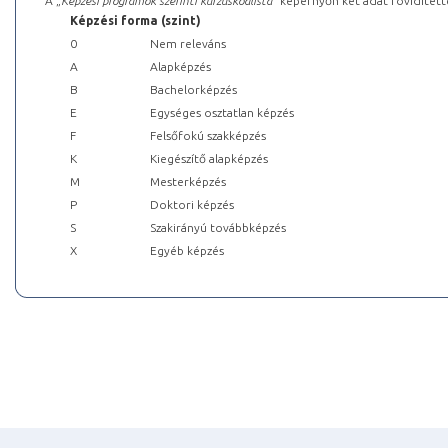
A „
Képzési programok szerinti kurzuskódlista
” képernyőn két adat rövidített
Képzési forma (szint)
0
Nem releváns
A
Alapképzés
B
Bachelorképzés
E
Egységes osztatlan képzés
F
Felsőfokú szakképzés
K
Kiegészítő alapképzés
M
Mesterképzés
P
Doktori képzés
S
Szakirányú továbbképzés
X
Egyéb képzés