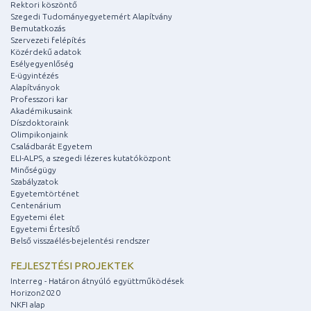
Rektori köszöntő
Szegedi Tudományegyetemért Alapítvány
Bemutatkozás
Szervezeti felépítés
Közérdekű adatok
Esélyegyenlőség
E-ügyintézés
Alapítványok
Professzori kar
Akadémikusaink
Díszdoktoraink
Olimpikonjaink
Családbarát Egyetem
ELI-ALPS, a szegedi lézeres kutatóközpont
Minőségügy
Szabályzatok
Egyetemtörténet
Centenárium
Egyetemi élet
Egyetemi Értesítő
Belső visszaélés-bejelentési rendszer
FEJLESZTÉSI PROJEKTEK
Interreg - Határon átnyúló együttműködések
Horizon2020
NKFI alap