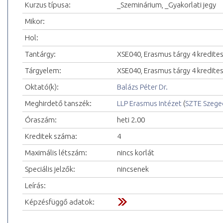
Kurzus típusa:
_Szeminárium, _Gyakorlati jegy
Mikor:
Hol:
Tantárgy:
XSE040, Erasmus tárgy 4 kredite
Tárgyelem:
XSE040, Erasmus tárgy 4 kredite
Oktató(k):
Balázs Péter Dr.
Meghirdető tanszék:
LLP Erasmus Intézet
(
SZTE Szeg
Óraszám:
heti 2.00
Kreditek száma:
4
Maximális létszám:
nincs korlát
Speciális jelzők:
nincsenek
Leírás:
Képzésfüggő adatok: