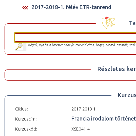
2017-2018-1. félév ETR-tanrend
Ta
Kérjük, írja be a keresett adat (kurzuskód címe, kódja, oktató, tanszék, szak
Részletes ker
Kurzu
Ciklus:
2017-2018-1
Francia irodalom történet
Kurzuscím:
Kurzuskód:
XSE041-4