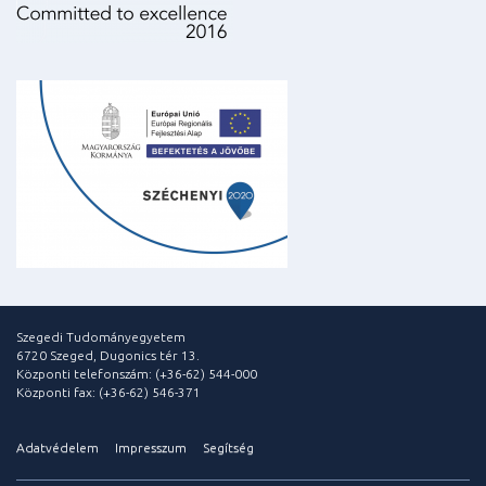
Szegedi Tudományegyetem
6720 Szeged, Dugonics tér 13.
Központi telefonszám: (+36-62) 544-000
Központi fax: (+36-62) 546-371
Adatvédelem
Impresszum
Segítség