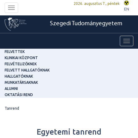
2026. augusztus 7., péntek
Toggle
EN
navigation
Szegedi Tudományegyetem
Toggl
navig
FELVETTEK
KLINIKAI KÖZPONT
FELVÉTELIZŐKNEK
FELVETT HALLGATÓKNAK
HALLGATÓKNAK
MUNKATÁRSAKNAK
ALUMNI
OKTATÁSI REND
Tanrend
Egyetemi tanrend