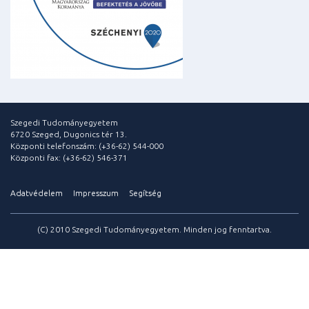
Szegedi Tudományegyetem
6720 Szeged, Dugonics tér 13.
Központi telefonszám: (+36-62) 544-000
Központi fax: (+36-62) 546-371
Adatvédelem
Impresszum
Segítség
(C) 2010 Szegedi Tudományegyetem. Minden jog fenntartva.