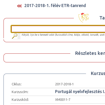
2017-2018-1. félév ETR-tanrend
Ta
Kérjük, írja be a keresett adat (kurzuskód címe, kódja, oktató, tanszék, szak
Részletes ker
Kurzu
Ciklus:
2017-2018-1
Portugál nyelvfejlesztés I
Kurzuscím:
Kurzuskód:
XM0011-7