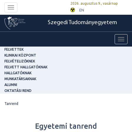
2026. augusztus 9., vasárnap
Toggle
EN
navigation
Szegedi Tudományegyetem
Toggl
navig
FELVETTEK
KLINIKAI KÖZPONT
FELVÉTELIZŐKNEK
FELVETT HALLGATÓKNAK
HALLGATÓKNAK
MUNKATÁRSAKNAK
ALUMNI
OKTATÁSI REND
Tanrend
Egyetemi tanrend