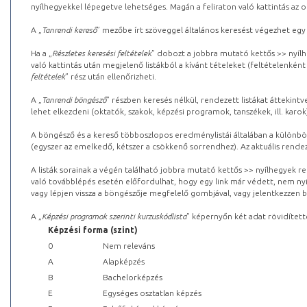
nyílhegyekkel lépegetve lehetséges. Magán a feliraton való kattintás az old
A „
Tanrendi kereső
” mezőbe írt szöveggel általános keresést végezhet egy
Ha a „
Részletes keresési feltételek
” dobozt a jobbra mutató kettős >> nyílh
való kattintás után megjelenő listákból a kívánt tételeket (feltételenként
feltételek
” rész után ellenőrizheti.
A „
Tanrendi böngésző
” részben keresés nélkül, rendezett listákat áttekin
lehet elkezdeni (oktatók, szakok, képzési programok, tanszékek, ill. karok
A böngésző és a kereső többoszlopos eredménylistái általában a különböz
(egyszer az emelkedő, kétszer a csökkenő sorrendhez). Az aktuális rendez
A listák sorainak a végén található jobbra mutató kettős >> nyílhegyek r
való továbblépés esetén előfordulhat, hogy egy link már védett, nem nyi
vagy lépjen vissza a böngészője megfelelő gombjával, vagy jelentkezzen be
A „
Képzési programok szerinti kurzuskódlista
” képernyőn két adat rövidített
Képzési forma (szint)
0
Nem releváns
A
Alapképzés
B
Bachelorképzés
E
Egységes osztatlan képzés