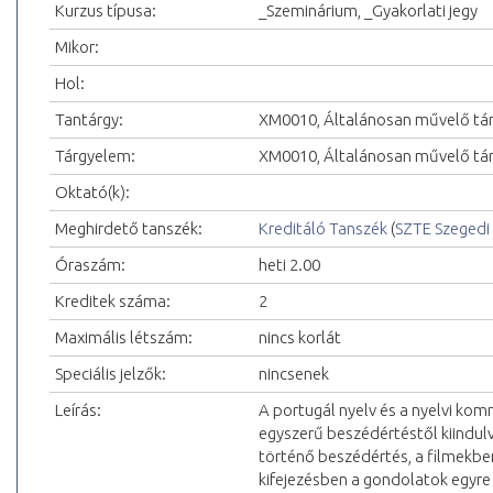
Kurzus típusa:
_Szeminárium, _Gyakorlati jegy
Mikor:
Hol:
Tantárgy:
XM0010, Általánosan művelő tá
Tárgyelem:
XM0010, Általánosan művelő tá
Oktató(k):
Meghirdető tanszék:
Kreditáló Tanszék
(
SZTE Szeged
Óraszám:
heti 2.00
Kreditek száma:
2
Maximális létszám:
nincs korlát
Speciális jelzők:
nincsenek
Leírás:
A portugál nyelv és a nyelvi kom
egyszerű beszédértéstől kiindu
történő beszédértés, a filmekbe
kifejezésben a gondolatok egyr