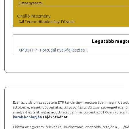
Összegyetemi
Önálló intézmény
Gál Ferenc Hittudományi Főiskola
Legutóbb megte
XM0011-7 - Portugál nyelvfejlesztés I.
Ezen az oldalon az egyetem ETR tanulmányi rendszerében meghirdetett k
áttöltésre, ennek időpontját az „
Utolsó frissítés dátuma
” szövegnél ellenőr
amelyekhez (akikhez) az adott félévben már történt az ETR-ben kurzushi
karok honlapján
tájékozódhat.
Először az egyetemi félévet kell kiválasztania, ez az oldal tetején a „
… félé