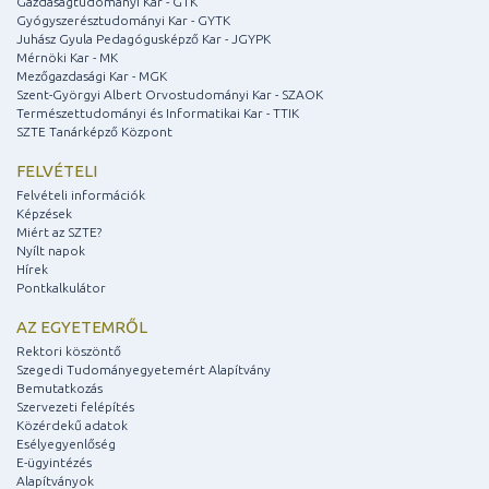
Gazdaságtudományi Kar - GTK
Gyógyszerésztudományi Kar - GYTK
Juhász Gyula Pedagógusképző Kar - JGYPK
Mérnöki Kar - MK
Mezőgazdasági Kar - MGK
Szent-Györgyi Albert Orvostudományi Kar - SZAOK
Természettudományi és Informatikai Kar - TTIK
SZTE Tanárképző Központ
FELVÉTELI
Felvételi információk
Képzések
Miért az SZTE?
Nyílt napok
Hírek
Pontkalkulátor
AZ EGYETEMRŐL
Rektori köszöntő
Szegedi Tudományegyetemért Alapítvány
Bemutatkozás
Szervezeti felépítés
Közérdekű adatok
Esélyegyenlőség
E-ügyintézés
Alapítványok