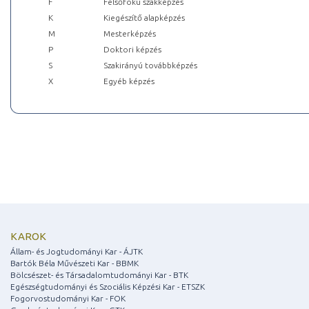
F
Felsőfokú szakképzés
K
Kiegészítő alapképzés
M
Mesterképzés
P
Doktori képzés
S
Szakirányú továbbképzés
X
Egyéb képzés
KAROK
Állam- és Jogtudományi Kar - ÁJTK
Bartók Béla Művészeti Kar - BBMK
Bölcsészet- és Társadalomtudományi Kar - BTK
Egészségtudományi és Szociális Képzési Kar - ETSZK
Fogorvostudományi Kar - FOK