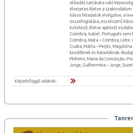
előadás tartására való képesség
élvezetes illetve a szakirodalom
írásos feladatok elvégzése, a le
összefoglalása, esszészerű íráso
Kötelező, illetve ajánlott irodal
Coimbra, Isabel. Português sem Fr
Coimbra, Mata – Coimbra, Leite. 
Csaba, Márta – Perjés, Magdolna
kezdőknek és haladóknak. Budap
Pinheiro, Maria da Conceição. Po
Jorge, Guilhermina – Jorge, Suze
Képzésfüggő adatok:
Tanre