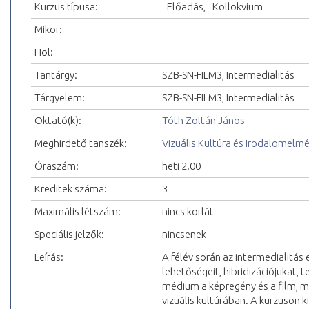
Kurzus típusa:
_Előadás, _Kollokvium
Mikor:
Hol:
Tantárgy:
SZB-SN-FILM3, Intermedialitás
Tárgyelem:
SZB-SN-FILM3, Intermedialitás
Oktató(k):
Tóth Zoltán János
Meghirdető tanszék:
Vizuális Kultúra és Irodalomelm
Óraszám:
heti 2.00
Kreditek száma:
3
Maximális létszám:
nincs korlát
Speciális jelzők:
nincsenek
Leírás:
A félév során az intermedialitá
lehetőségeit, hibridizációjukat, t
médium a képregény és a film, m
vizuális kultúrában. A kurzuson 