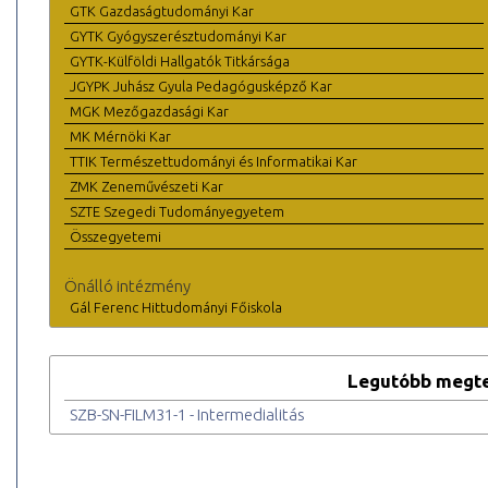
GTK Gazdaságtudományi Kar
GYTK Gyógyszerésztudományi Kar
GYTK-Külföldi Hallgatók Titkársága
JGYPK Juhász Gyula Pedagógusképző Kar
MGK Mezőgazdasági Kar
MK Mérnöki Kar
TTIK Természettudományi és Informatikai Kar
ZMK Zeneművészeti Kar
SZTE Szegedi Tudományegyetem
Összegyetemi
Önálló intézmény
Gál Ferenc Hittudományi Főiskola
Legutóbb megte
SZB-SN-FILM31-1 - Intermedialitás