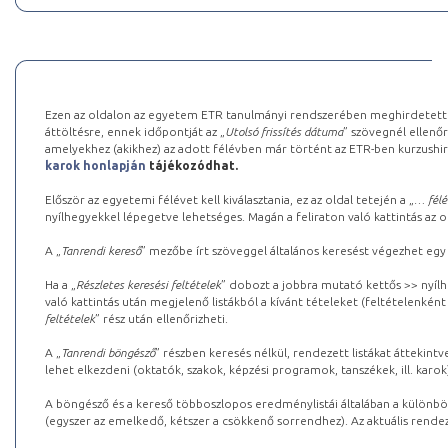
Ezen az oldalon az egyetem ETR tanulmányi rendszerében meghirdetett k
áttöltésre, ennek időpontját az „
Utolsó frissítés dátuma
” szövegnél ellenőr
amelyekhez (akikhez) az adott félévben már történt az ETR-ben kurzushi
karok honlapján
tájékozódhat.
Először az egyetemi félévet kell kiválasztania, ez az oldal tetején a „
… félé
nyílhegyekkel lépegetve lehetséges. Magán a feliraton való kattintás az old
A „
Tanrendi kereső
” mezőbe írt szöveggel általános keresést végezhet egy
Ha a „
Részletes keresési feltételek
” dobozt a jobbra mutató kettős >> nyílh
való kattintás után megjelenő listákból a kívánt tételeket (feltételenként
feltételek
” rész után ellenőrizheti.
A „
Tanrendi böngésző
” részben keresés nélkül, rendezett listákat áttekin
lehet elkezdeni (oktatók, szakok, képzési programok, tanszékek, ill. karok
A böngésző és a kereső többoszlopos eredménylistái általában a különböz
(egyszer az emelkedő, kétszer a csökkenő sorrendhez). Az aktuális rendez