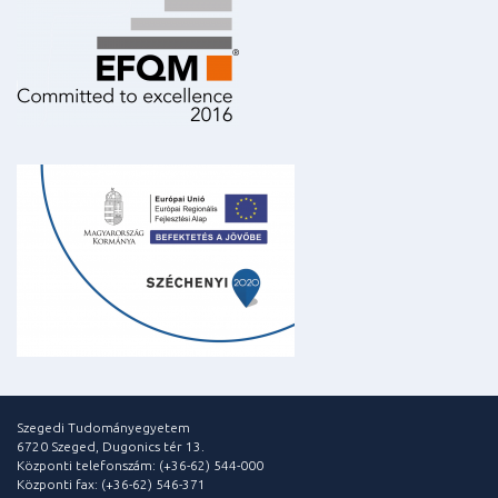
Szegedi Tudományegyetem
6720 Szeged, Dugonics tér 13.
Központi telefonszám: (+36-62) 544-000
Központi fax: (+36-62) 546-371