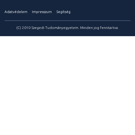
Adatvédelem
Impresszum
Segítség
(C) 2010 Szegedi Tudományegyetem. Minden jog fenntartva.