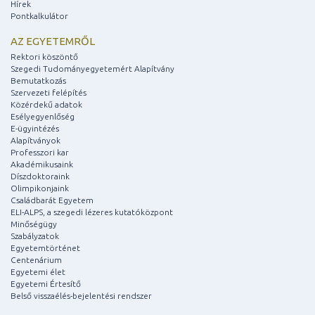
Hírek
Pontkalkulátor
AZ EGYETEMRŐL
Rektori köszöntő
Szegedi Tudományegyetemért Alapítvány
Bemutatkozás
Szervezeti felépítés
Közérdekű adatok
Esélyegyenlőség
E-ügyintézés
Alapítványok
Professzori kar
Akadémikusaink
Díszdoktoraink
Olimpikonjaink
Családbarát Egyetem
ELI-ALPS, a szegedi lézeres kutatóközpont
Minőségügy
Szabályzatok
Egyetemtörténet
Centenárium
Egyetemi élet
Egyetemi Értesítő
Belső visszaélés-bejelentési rendszer