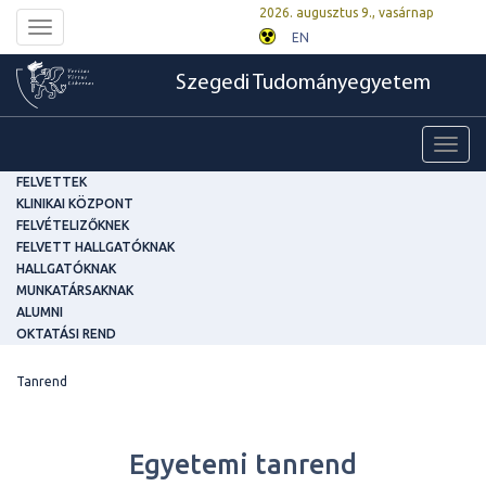
2026. augusztus 9., vasárnap
Toggle
EN
navigation
Szegedi Tudományegyetem
Toggl
navig
FELVETTEK
KLINIKAI KÖZPONT
FELVÉTELIZŐKNEK
FELVETT HALLGATÓKNAK
HALLGATÓKNAK
MUNKATÁRSAKNAK
ALUMNI
OKTATÁSI REND
Tanrend
Egyetemi tanrend