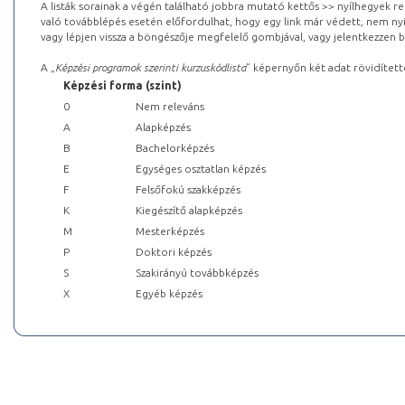
A listák sorainak a végén található jobbra mutató kettős >> nyílhegyek r
való továbblépés esetén előfordulhat, hogy egy link már védett, nem nyi
vagy lépjen vissza a böngészője megfelelő gombjával, vagy jelentkezzen be
A „
Képzési programok szerinti kurzuskódlista
” képernyőn két adat rövidített
Képzési forma (szint)
0
Nem releváns
A
Alapképzés
B
Bachelorképzés
E
Egységes osztatlan képzés
F
Felsőfokú szakképzés
K
Kiegészítő alapképzés
M
Mesterképzés
P
Doktori képzés
S
Szakirányú továbbképzés
X
Egyéb képzés