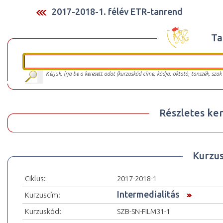
2017-2018-1. félév ETR-tanrend
Ta
Kérjük, írja be a keresett adat (kurzuskód címe, kódja, oktató, tanszék, szak
Részletes ker
Kurzu
Ciklus:
2017-2018-1
Intermedialitás
Kurzuscím:
Kurzuskód:
SZB-SN-FILM31-1