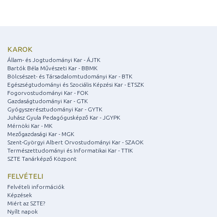
KAROK
Állam- és Jogtudományi Kar - ÁJTK
Bartók Béla Művészeti Kar - BBMK
Bölcsészet- és Társadalomtudományi Kar - BTK
Egészségtudományi és Szociális Képzési Kar - ETSZK
Fogorvostudományi Kar - FOK
Gazdaságtudományi Kar - GTK
Gyógyszerésztudományi Kar - GYTK
Juhász Gyula Pedagógusképző Kar - JGYPK
Mérnöki Kar - MK
Mezőgazdasági Kar - MGK
Szent-Györgyi Albert Orvostudományi Kar - SZAOK
Természettudományi és Informatikai Kar - TTIK
SZTE Tanárképző Központ
FELVÉTELI
Felvételi információk
Képzések
Miért az SZTE?
Nyílt napok