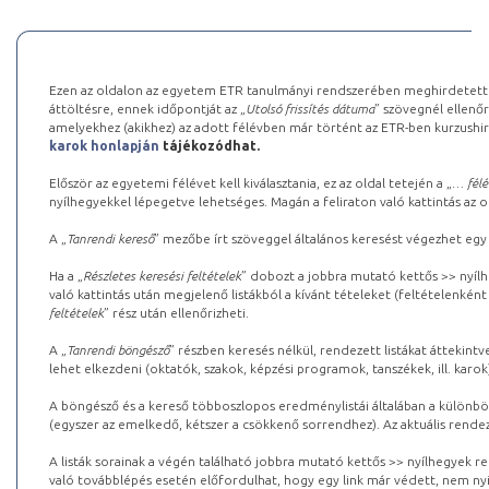
Ezen az oldalon az egyetem ETR tanulmányi rendszerében meghirdetett k
áttöltésre, ennek időpontját az „
Utolsó frissítés dátuma
” szövegnél ellenőr
amelyekhez (akikhez) az adott félévben már történt az ETR-ben kurzushi
karok honlapján
tájékozódhat.
Először az egyetemi félévet kell kiválasztania, ez az oldal tetején a „
… félé
nyílhegyekkel lépegetve lehetséges. Magán a feliraton való kattintás az old
A „
Tanrendi kereső
” mezőbe írt szöveggel általános keresést végezhet egy
Ha a „
Részletes keresési feltételek
” dobozt a jobbra mutató kettős >> nyílh
való kattintás után megjelenő listákból a kívánt tételeket (feltételenként
feltételek
” rész után ellenőrizheti.
A „
Tanrendi böngésző
” részben keresés nélkül, rendezett listákat áttekin
lehet elkezdeni (oktatók, szakok, képzési programok, tanszékek, ill. karok
A böngésző és a kereső többoszlopos eredménylistái általában a különböz
(egyszer az emelkedő, kétszer a csökkenő sorrendhez). Az aktuális rendez
A listák sorainak a végén található jobbra mutató kettős >> nyílhegyek r
való továbblépés esetén előfordulhat, hogy egy link már védett, nem nyi