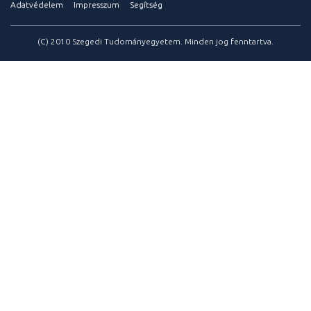
Adatvédelem
Impresszum
Segítség
(C) 2010 Szegedi Tudományegyetem. Minden jog fenntartva.