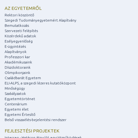
AZ EGYETEMRŐL
Rektori köszöntő
Szegedi Tudományegyetemért Alapítvány
Bemutatkozás
Szervezeti felépítés
Közérdekű adatok
Esélyegyenlőség
E-ügyintézés
Alapítványok
Professzori kar
Akadémikusaink
Díszdoktoraink
Olimpikonjaink
Családbarát Egyetem
ELI-ALPS, a szegedi lézeres kutatóközpont
Minőségügy
Szabályzatok
Egyetemtörténet
Centenárium
Egyetemi élet
Egyetemi Értesítő
Belső visszaélés-bejelentési rendszer
FEJLESZTÉSI PROJEKTEK
Interreg - Határon átnyúló együttműködések