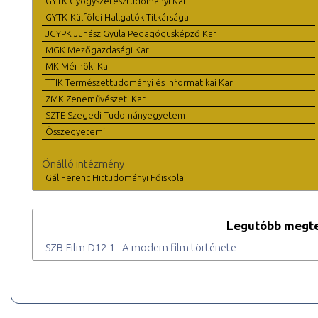
GYTK Gyógyszerésztudományi Kar
GYTK-Külföldi Hallgatók Titkársága
JGYPK Juhász Gyula Pedagógusképző Kar
MGK Mezőgazdasági Kar
MK Mérnöki Kar
TTIK Természettudományi és Informatikai Kar
ZMK Zeneművészeti Kar
SZTE Szegedi Tudományegyetem
Összegyetemi
Önálló intézmény
Gál Ferenc Hittudományi Főiskola
Legutóbb megte
SZB-Film-D12-1 - A modern film története