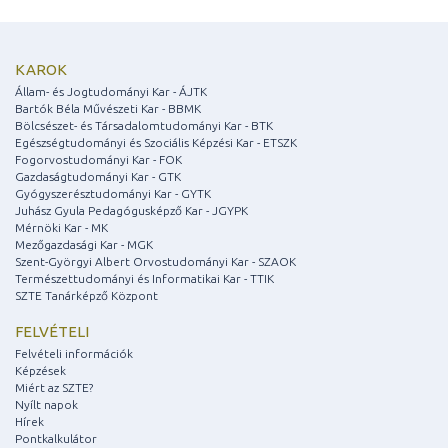
KAROK
Állam- és Jogtudományi Kar - ÁJTK
Bartók Béla Művészeti Kar - BBMK
Bölcsészet- és Társadalomtudományi Kar - BTK
Egészségtudományi és Szociális Képzési Kar - ETSZK
Fogorvostudományi Kar - FOK
Gazdaságtudományi Kar - GTK
Gyógyszerésztudományi Kar - GYTK
Juhász Gyula Pedagógusképző Kar - JGYPK
Mérnöki Kar - MK
Mezőgazdasági Kar - MGK
Szent-Györgyi Albert Orvostudományi Kar - SZAOK
Természettudományi és Informatikai Kar - TTIK
SZTE Tanárképző Központ
FELVÉTELI
Felvételi információk
Képzések
Miért az SZTE?
Nyílt napok
Hírek
Pontkalkulátor