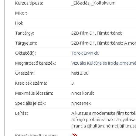
Kurzus típusa:
_Előadás, _Kollokvium
Mikor:
Hol:
Tantárgy:
SZB-Film-D1, Filmtörténet
Tárgyelem:
SZB-Film-D1, Filmtörténet: A mo
Oktató(k):
Török Ervin dr.
Meghirdető tanszék:
Vizuális Kultúra és Irodalomelm
Óraszám:
heti 2.00
Kreditek száma:
3
Maximális létszám:
nincs korlát
Speciális jelzők:
nincsenek
Leírás:
A kurzus a modernista film törté
átfogó problémáinak tárgyalása
(francia újhullám, német újfilm, s
Képzésfüggő adatok: