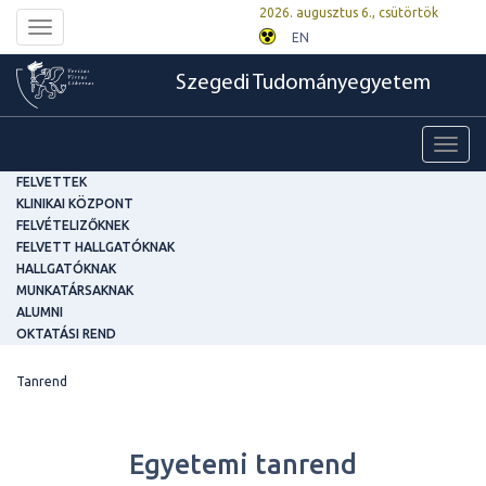
2026. augusztus 6., csütörtök
Toggle
EN
navigation
Szegedi Tudományegyetem
Toggl
navig
FELVETTEK
KLINIKAI KÖZPONT
FELVÉTELIZŐKNEK
FELVETT HALLGATÓKNAK
HALLGATÓKNAK
MUNKATÁRSAKNAK
ALUMNI
OKTATÁSI REND
Tanrend
Egyetemi tanrend