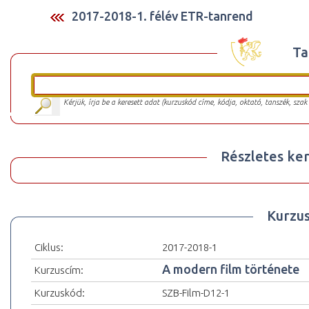
2017-2018-1. félév ETR-tanrend
Ta
Kérjük, írja be a keresett adat (kurzuskód címe, kódja, oktató, tanszék, szak
Részletes ker
Kurzu
Ciklus:
2017-2018-1
A modern film története
Kurzuscím:
Kurzuskód:
SZB-Film-D12-1