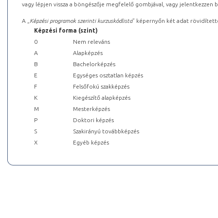
vagy lépjen vissza a böngészője megfelelő gombjával, vagy jelentkezzen be
A „
Képzési programok szerinti kurzuskódlista
” képernyőn két adat rövidített
Képzési forma (szint)
0
Nem releváns
A
Alapképzés
B
Bachelorképzés
E
Egységes osztatlan képzés
F
Felsőfokú szakképzés
K
Kiegészítő alapképzés
M
Mesterképzés
P
Doktori képzés
S
Szakirányú továbbképzés
X
Egyéb képzés