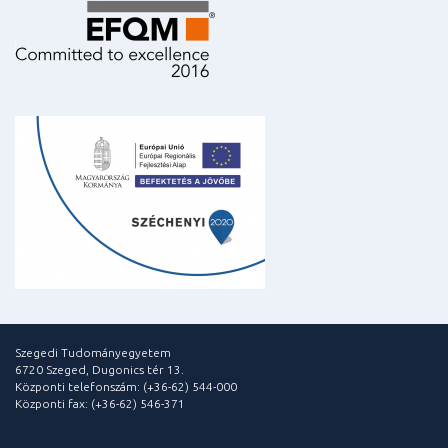
Szegedi Tudományegyetem
6720 Szeged, Dugonics tér 13.
Központi telefonszám: (+36-62) 544-000
Központi fax: (+36-62) 546-371