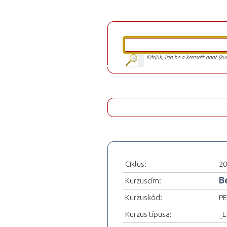
Kérjük, írja be a keresett adat (k
Ciklus:
20
B
Kurzuscím:
Kurzuskód:
PE
Kurzus típusa:
_E