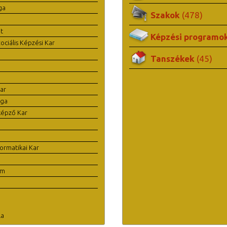
ga
Szakok
(478)
t
Képzési programo
ciális Képzési Kar
Tanszékek
(45)
ar
ága
képző Kar
ormatikai Kar
em
la