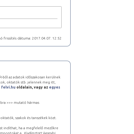
ó frissítés dátuma: 2017.04.07. 12:52
-ből az adatok időszakosan kerülnek
kok, oktatók stb. jelennek meg itt,
a
felvi.hu
oldalain, vagy az
egyes
 jobbra >>> mutató hármas
oktatók, szakok és tanszékek közt.
st indíthat, ha a megfelelő mezőkre
zempontokat a „
Kiválasztott keresési