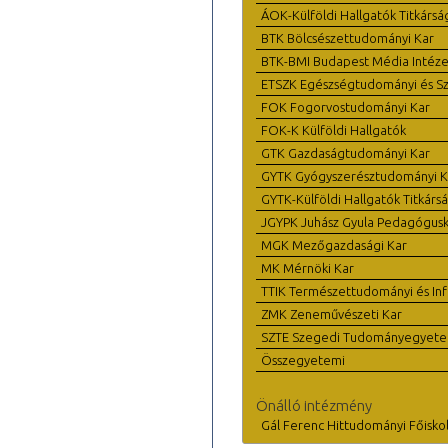
ÁOK-Külföldi Hallgatók Titkársá
BTK Bölcsészettudományi Kar
BTK-BMI Budapest Média Intéze
ETSZK Egészségtudományi és Szo
FOK Fogorvostudományi Kar
FOK-K Külföldi Hallgatók
GTK Gazdaságtudományi Kar
GYTK Gyógyszerésztudományi K
GYTK-Külföldi Hallgatók Titkárs
JGYPK Juhász Gyula Pedagógus
MGK Mezőgazdasági Kar
MK Mérnöki Kar
TTIK Természettudományi és Inf
ZMK Zeneművészeti Kar
SZTE Szegedi Tudományegyet
Összegyetemi
Önálló intézmény
Gál Ferenc Hittudományi Főisko