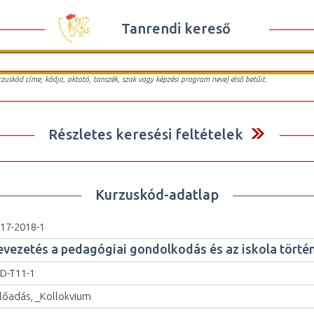
Tanrendi kereső
urzuskód címe, kódja, oktató, tanszék, szak vagy képzési program neve) első betűit.
Részletes keresési feltételek
Kurzuskód-adatlap
17-2018-1
evezetés a pedagógiai gondolkodás és az iskola törté
D-T11-1
lőadás, _Kollokvium