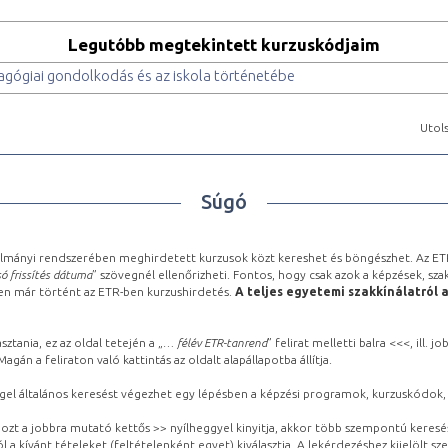
Legutóbb megtekintett kurzuskódjaim
agógiai gondolkodás és az iskola történetébe
Utols
Súgó
lmányi rendszerében meghirdetett kurzusok közt kereshet és böngészhet. Az ETR
ó frissítés dátuma
” szövegnél ellenőrizheti. Fontos, hogy csak azok a képzések, sza
ben már történt az ETR-ben kurzushirdetés.
A teljes egyetemi szakkínálatról 
sztania, ez az oldal tetején a „
… félév ETR-tanrend
” felirat melletti balra <<<, ill.
gán a feliraton való kattintás az oldalt alapállapotba állítja.
gel általános keresést végezhet egy lépésben a képzési programok, kurzuskódok, 
ozt a jobbra mutató kettős >> nyílheggyel kinyitja, akkor több szempontú keresé
l a kívánt tételeket (feltételenként egyet) kiválasztja. A lekérdezéshez kijelölt s