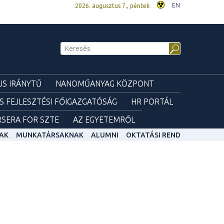
EN
2026. augusztus 7., péntek
S IRÁNYTŰ
NANOMŰANYAG KÖZPONT
ÉS FEJLESZTÉSI FŐIGAZGATÓSÁG
HR PORTÁL
SERA FOR SZTE
AZ EGYETEMRŐL
AK
MUNKATÁRSAKNAK
ALUMNI
OKTATÁSI REND