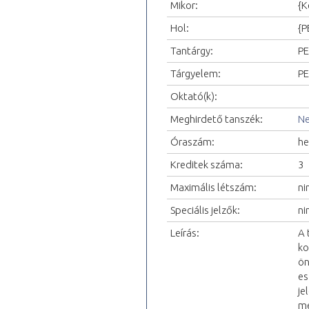
Mikor:
{K
Hol:
{P
Tantárgy:
PE
Tárgyelem:
PE
Oktató(k):
Meghirdető tanszék:
Ne
Óraszám:
he
Kreditek száma:
3
Maximális létszám:
ni
Speciális jelzők:
ni
Leírás:
A 
ko
ön
es
je
me